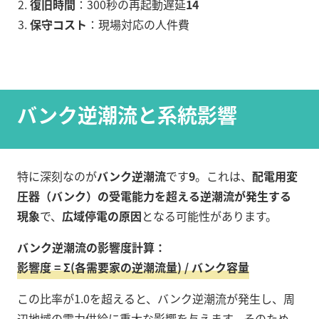
復旧時間
：300秒の再起動遅延
14
保守コスト
：現場対応の人件費
バンク逆潮流と系統影響
特に深刻なのが
バンク逆潮流
です
9
。これは、
配電用変
圧器（バンク）の受電能力を超える逆潮流が発生する
現象
で、
広域停電の原因
となる可能性があります。
バンク逆潮流の影響度計算：
影響度 = Σ(各需要家の逆潮流量) / バンク容量
この比率が1.0を超えると、バンク逆潮流が発生し、周
辺地域の電力供給に重大な影響を与えます。そのため、