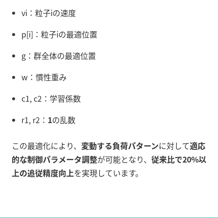
vi：粒子iの速度
p[i]：粒子iの最適位置
g：群全体の最適位置
w：慣性重み
c1, c2：学習係数
r1, r2：
1
の乱数
この最適化により、
変動する負荷パターン
に対して
適応
的な制御パラメータ調整
が可能となり、
従来比で20%以
上の追従精度向上
を実現しています。