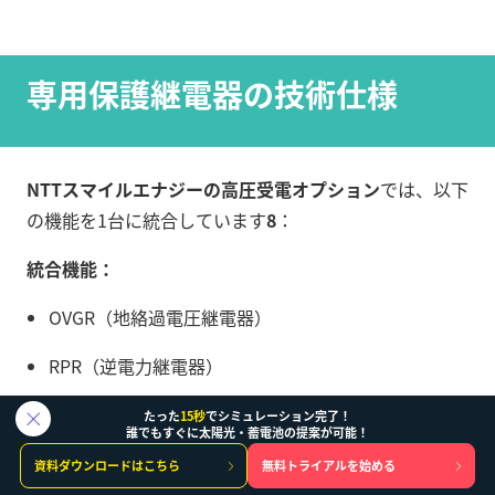
専用保護継電器の技術仕様
NTTスマイルエナジーの高圧受電オプション
では、以下
の機能を1台に統合しています
8
：
統合機能：
OVGR（地絡過電圧継電器）
RPR（逆電力継電器）
計測器
たった
15秒
でシミュレーション完了！
誰でもすぐに太陽光・蓄電池の提案が可能！
コントローラー
資料ダウンロードはこちら
無料トライアルを始める