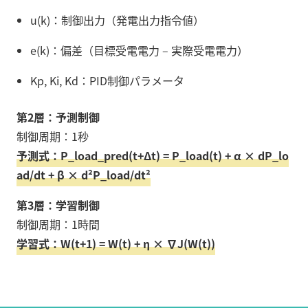
u(k)：制御出力（発電出力指令値）
e(k)：偏差（目標受電電力 – 実際受電電力）
Kp, Ki, Kd：PID制御パラメータ
第2層：予測制御
制御周期：1秒
予測式：P_load_pred(t+Δt) = P_load(t) + α × dP_lo
ad/dt + β × d²P_load/dt²
第3層：学習制御
制御周期：1時間
学習式：W(t+1) = W(t) + η × ∇J(W(t))