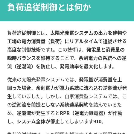
負荷追従制御とは何か
負荷追従制御
とは、
太陽光発電システムの出力を建物や
工場の電力消費量（負荷）にリアルタイムで追従させる
高度な制御技術
です
1
。この技術は、
発電量と消費量の
瞬時バランスを維持する
ことで、
余剰電力の系統への逆
流（逆潮流）を防止
し、
発電効率を最大化
します。
従来の太陽光発電システムでは、
発電量が消費量を上
回った場合
、
余剰電力が電力系統に流れ込む逆潮流が発
生
していました。しかし、自家消費型システムでは、こ
の
逆潮流を前提としない系統連系契約
を結んでいるた
め、
逆潮流が発生
すると
RPR（逆電力継電器）が作動
し、
システム全体が停止
してしまいます
9
10
。