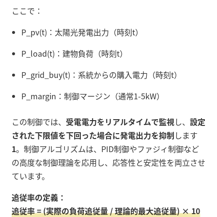
ここで：
P_pv(t)：太陽光発電出力（時刻t）
P_load(t)：建物負荷（時刻t）
P_grid_buy(t)：系統からの購入電力（時刻t）
P_margin：制御マージン（通常1-5kW）
この制御では、
受電電力をリアルタイムで監視
し、
設定
された下限値を下回った場合に発電出力を抑制
します
1
。制御アルゴリズムは、PID制御やファジィ制御など
の高度な制御理論を応用し、応答性と安定性を両立させ
ています。
追従率の定義：
追従率 = (実際の負荷追従量 / 理論的最大追従量) × 10