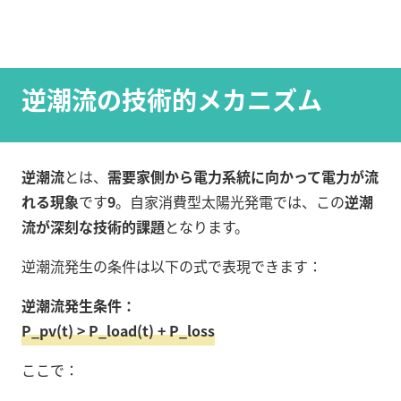
逆潮流の技術的メカニズム
逆潮流
とは、
需要家側から電力系統に向かって電力が流
れる現象
です
9
。自家消費型太陽光発電では、この
逆潮
流が深刻な技術的課題
となります。
逆潮流発生の条件は以下の式で表現できます：
逆潮流発生条件：
P_pv(t) > P_load(t) + P_loss
ここで：