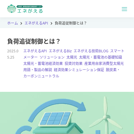
ホーム
エネがえるAPI
負荷追従制御とは？
負荷追従制御とは？
2025.0
エネがえるAPI
,
エネがえるBiz
,
エネがえる技術BLOG
,
スマート
5.25
メーター
,
ソリューション
,
太陽光
,
太陽光・蓄電池の基礎知識
,
太陽光・蓄電池経済効果
,
投資対効果
,
産業用自家消費型太陽光
,
用語・製品の解説
,
経済効果シミュレーション保証
,
脱炭素・
カーボンニュートラル