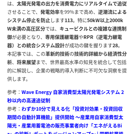
は、
太陽光発電の出力を消費電力にリアルタイムで追従
させることで、
発電効率
を99%まで高め、
逆潮流による
システム停止を防止
します
1
13
。特に
50kW以上2000k
W未満の高圧区分
では、
キュービクルとの複雑な連携制
御
が必要となり、
専用保護継電器
や
RPR（逆電力継電
器）との統合システム設計
が成功の鍵を握ります
2
8
。
本記事では、この
革新的技術
の
技術的詳細から経済性分
析
、
将来展望
まで、世界最高水準の知見を統合して包括
的に解説し、企業の戦略的導入判断に不可欠な洞察を提
供します。
参考：
Wave Energy 自家消費型太陽光発電システム 2
秒以内の高速追従制
参考：
わずか10分で見える化「投資対効果・投資回収
期間の自動計算機能」提供開始 ～産業用自家消費型太
陽光・産業用蓄電池の販売事業者向け「エネがえるBi
z」の診断レポートをバージョンアップ～ | 国際航業株