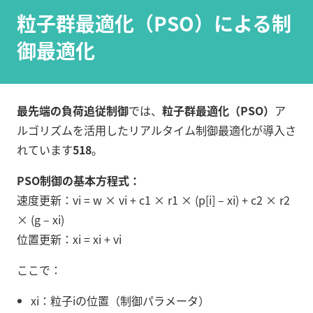
粒子群最適化（PSO）による制
御最適化
最先端の負荷追従制御
では、
粒子群最適化（PSO）
ア
ルゴリズムを活用したリアルタイム制御最適化が導入さ
れています
5
18
。
PSO制御の基本方程式：
速度更新：vi = w × vi + c1 × r1 × (p[i] – xi) + c2 × r2
× (g – xi)
位置更新：xi = xi + vi
ここで：
xi：粒子iの位置（制御パラメータ）