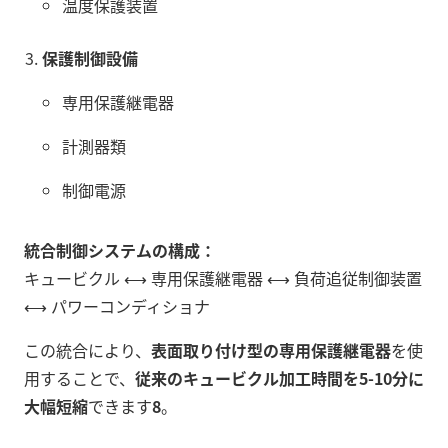
温度保護装置
保護制御設備
専用保護継電器
計測器類
制御電源
統合制御システムの構成：
キュービクル ⟷ 専用保護継電器 ⟷ 負荷追従制御装置
⟷ パワーコンディショナ
この統合により、
表面取り付け型の専用保護継電器
を使
用することで、
従来のキュービクル加工時間を5-10分に
大幅短縮
できます
8
。