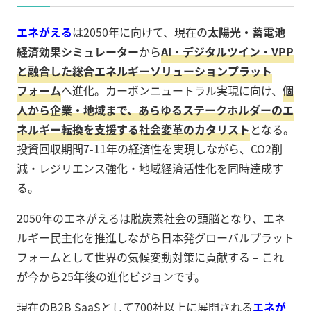
エネがえる
は2050年に向けて、現在の
太陽光・蓄電池
経済効果シミュレーター
から
AI・デジタルツイン・VPP
と融合した総合エネルギーソリューションプラット
フォーム
へ進化。カーボンニュートラル実現に向け、
個
人から企業・地域まで、あらゆるステークホルダーのエ
ネルギー転換を支援する社会変革のカタリスト
となる。
投資回収期間7-11年の経済性を実現しながら、CO2削
減・レジリエンス強化・地域経済活性化を同時達成す
る。
2050年のエネがえるは脱炭素社会の頭脳となり、エネ
ルギー民主化を推進しながら日本発グローバルプラット
フォームとして世界の気候変動対策に貢献する – これ
が今から25年後の進化ビジョンです。
現在のB2B SaaSとして700社以上に展開される
エネが