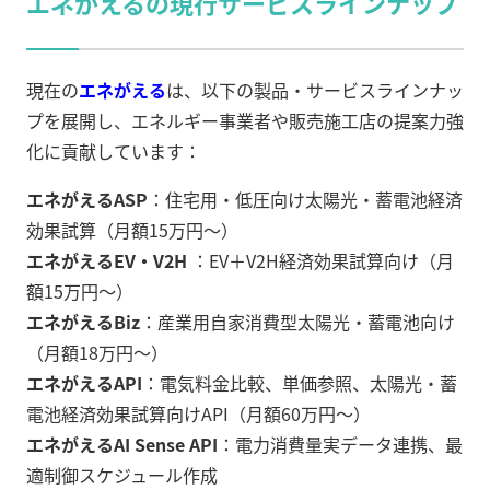
エネがえるの現行サービスラインナップ
現在の
エネがえる
は、以下の製品・サービスラインナッ
プを展開し、エネルギー事業者や販売施工店の提案力強
化に貢献しています：
エネがえるASP
：住宅用・低圧向け太陽光・蓄電池経済
効果試算（月額15万円〜）
エネがえるEV・V2H
：EV＋V2H経済効果試算向け（月
額15万円〜）
エネがえるBiz
：産業用自家消費型太陽光・蓄電池向け
（月額18万円〜）
エネがえるAPI
：電気料金比較、単価参照、太陽光・蓄
電池経済効果試算向けAPI（月額60万円～）
エネがえるAI Sense API
：電力消費量実データ連携、最
適制御スケジュール作成