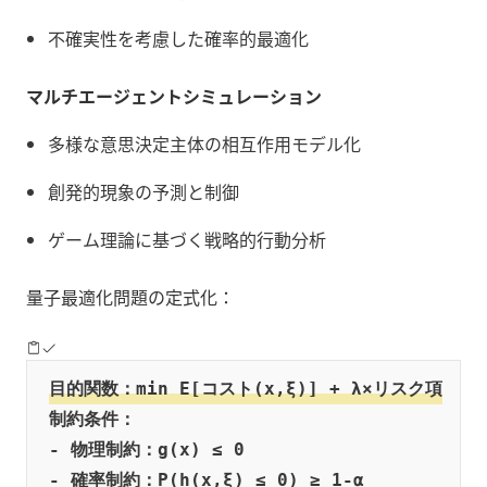
不確実性を考慮した確率的最適化
マルチエージェントシミュレーション
多様な意思決定主体の相互作用モデル化
創発的現象の予測と制御
ゲーム理論に基づく戦略的行動分析
量子最適化問題の定式化：
目的関数：min E[コスト(x,ξ)] + λ×リスク項
制約条件：

- 物理制約：g(x) ≤ 0

- 確率制約：P(h(x,ξ) ≤ 0) ≥ 1-α
