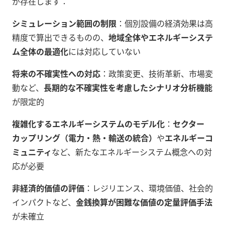
が存在します：
シミュレーション範囲の制限
：個別設備の経済効果は高
精度で算出できるものの、
地域全体やエネルギーシステ
ム全体の最適化
には対応していない
将来の不確実性への対応
：政策変更、技術革新、市場変
動など、
長期的な不確実性を考慮したシナリオ分析機能
が限定的
複雑化するエネルギーシステムのモデル化
：
セクター
カップリング（電力・熱・輸送の統合）
や
エネルギーコ
ミュニティ
など、新たなエネルギーシステム概念への対
応が必要
非経済的価値の評価
：レジリエンス、環境価値、社会的
インパクトなど、
金銭換算が困難な価値の定量評価手法
が未確立