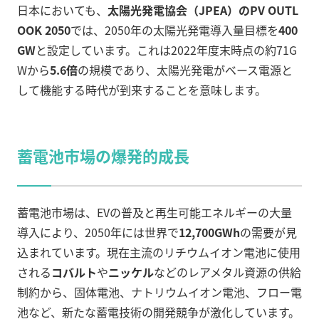
日本においても、
太陽光発電協会（JPEA）のPV OUTL
OOK 2050
では、2050年の太陽光発電導入量目標を
400
GW
と設定しています。これは2022年度末時点の約71G
Wから
5.6倍
の規模であり、太陽光発電がベース電源と
して機能する時代が到来することを意味します。
蓄電池市場の爆発的成長
蓄電池市場は、EVの普及と再生可能エネルギーの大量
導入により、2050年には世界で
12,700GWh
の需要が見
込まれています。現在主流のリチウムイオン電池に使用
される
コバルト
や
ニッケル
などのレアメタル資源の供給
制約から、固体電池、ナトリウムイオン電池、フロー電
池など、新たな蓄電技術の開発競争が激化しています。