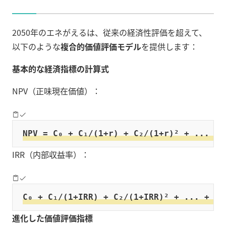
2050年のエネがえるは、従来の経済性評価を超えて、
以下のような
複合的価値評価モデル
を提供します：
基本的な経済指標の計算式
NPV（正味現在価値）：
NPV = C₀ + C₁/(1+r) + C₂/(1+r)² + ... + 
IRR（内部収益率）：
C₀ + C₁/(1+IRR) + C₂/(1+IRR)² + ... + Cₙ
進化した価値評価指標