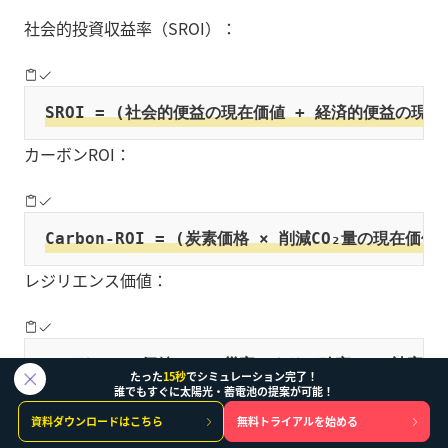
社会的投資収益率（SROI）：
SROI = (社会的便益の現在価値 + 経済的便益の現
カーボンROI：
Carbon-ROI = (炭素価格 × 削減CO₂量の現在価
レジリエンス価値：
レジリエンス価値 = Σ(災害シナリオ確率ᵢ × 被害軽減額ᵢ
たった
15秒
でシミュレーション完了！
誰でもすぐに太陽光・蓄電池の提案が可能！
真の均等化発電原価（True-LCOE）：
資料ダウンロードはこちら
無料トライアルを始める