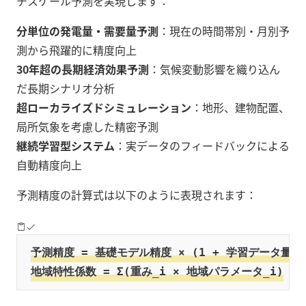
チスケール予測を実現します：
分単位の発電量・需要量予測
：現在の時間帯別・月別予
測から飛躍的に精度向上
30年超の長期経済効果予測
：気候変動影響を織り込ん
だ長期シナリオ分析
超ローカライズドシミュレーション
：地形、建物配置、
局所気象を考慮した精密予測
継続学習型システム
：実データのフィードバックによる
自動精度向上
予測精度の計算式は以下のように表現されます：
予測精度 = 基礎モデル精度 × (1 + 学習データ量^0
地域特性係数 = Σ(重み_i × 地域パラメータ_i)