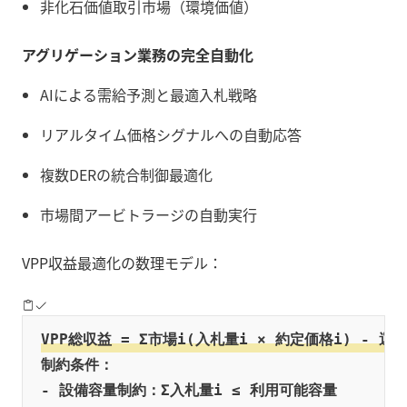
非化石価値取引市場（環境価値）
アグリゲーション業務の完全自動化
AIによる需給予測と最適入札戦略
リアルタイム価格シグナルへの自動応答
複数DERの統合制御最適化
市場間アービトラージの自動実行
VPP収益最適化の数理モデル：
VPP総収益 = Σ市場i(入札量i × 約定価格i) - 運
制約条件：

- 設備容量制約：Σ入札量i ≤ 利用可能容量
