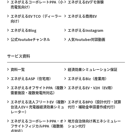
エネがえるコーポレートPPA（小
エネがえるEVデモ体験
売電気向け）
エネがえるEV TCO（ディーラー
エネがえる商用EV
向け）
エネがえるBlog
エネがえるInstagram
公式Youtubeチャンネル
人気Youtuber対談動画
サービス資料
資料一覧
経済効果シミュレーション保証
エネがえるASP（住宅用）
エネがえるBiz（産業用）
エネがえるオフサイトPPA（複数
エネがえるEV・V2H（EV用）
需要施設・複数発電所対応）
エネがえる法人フリートEV（複数
エネがえるBPO（設計代行・試算
台法人EV＋充電器経済効果シミュ
代行・補助金申請書作成代行）
レーター）
エネがえるコーポレートPPA・オ
地方自治体向け再エネシミュレー
フサイトフィジカルPPA（複数拠
ション代行
点対応）