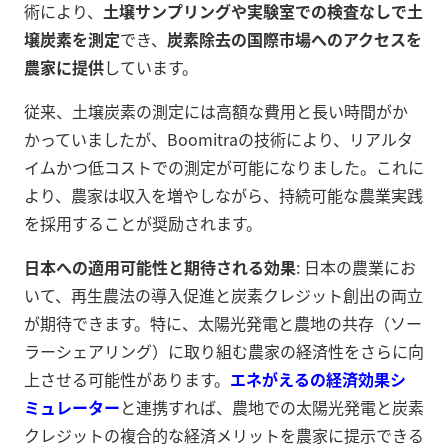
術により、
土壌サンプリングや実験室での検査なしで土
壌炭素を測定
でき、
炭素除去の国際市場へのアクセスを
農家に提供
しています。
従来、土壌炭素の測定には高額な費用と長い時間がか
かっていましたが、Boomitraの技術により、リアルタ
イムかつ低コストでの測定が可能になりました。これに
より、農家は収入を増やしながら、持続可能な農業実践
を採用することが奨励されます。
日本への適用可能性と期待される効果
: 日本の農業にお
いて、再生農法の導入促進と炭素クレジット創出の両立
が期待できます。特に、太陽光発電と農地の共存（ソー
ラーシェアリング）に取り組む農家の経済性をさらに向
上させる可能性があります。
エネがえるの経済効果シ
ミュレーター
と連携すれば、農地での太陽光発電と炭素
クレジットの複合的な経済メリットを農家に提示できる