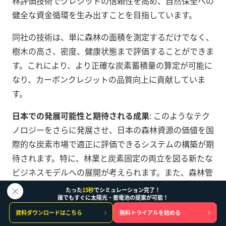
林評価技術でクレジットの信頼性を高め、自然保全への
健全な資金循環を生み出すことを目指しています。
同社の技術は、単に森林の面積を測定するだけでなく、
樹木の高さ、密度、健康状態まで評価することができま
す。これにより、より正確な炭素蓄積量の算定が可能に
なり、カーボンクレジットの品質向上に貢献していま
す。
日本での発展可能性と期待される成果
: このようなテク
ノロジーをさらに発展させ、日本の森林資源の価値を国
際的な炭素市場で適正に評価できるシステムの構築が期
待されます。特に、林業と炭素固定の両立を図る新たな
ビジネスモデルへの展開が考えられます。また、森林管
理の効率化により、林業従事者の高齢化問題にも対応で
たった
15秒
でシミュレーション完了！
誰でもすぐに太陽光・蓄電池の提案が可能！
きる可能性があります。
資料ダウンロードはこちら
無料トライアルを始める