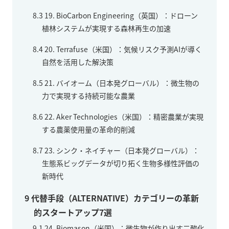
8.3
19. BioCarbon Engineering（英国）：ドローン
植林システムが実現する森林再生の加速
8.4
20. Terrafuse（米国）：気候リスク予測AIが導く
自然を活用した解決策
8.5
21. バイオーム（日本発グローバル）：微生物の
力で実現する持続可能な農業
8.6
22. Aker Technologies（米国）：精密農業が実現
する農薬使用量の革命的削減
8.7
23. シンク・ネイチャー（日本発グローバル）：
生態系ビッグデータが切り拓く生物多様性評価の
新時代
9
代替手段（ALTERNATIVE）カテゴリーの革新
的スタートアップ7選
9.1
24. Biomason（米国）：微生物が作り出す二酸化