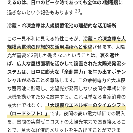
えるのは、日中のピーク時であっても全体の2割程度
に
20
過ぎないという報告もあります
。
冷蔵・冷凍倉庫は大規模蓄電池の理想的な活用場所
この一見不利に見える特性こそが、
冷蔵・冷凍倉庫を大
規模蓄電池の理想的な活用場所へと変貌
させます。太陽
光が需要を2割しか賄えないということは、
裏を返せ
ば、広大な屋根面積を活かして設置された太陽光発電シ
ステムは、日中に膨大な「余剰電力」を生み出すポテン
シャルがあることを意味
します。この余剰電力を大規模
な蓄電池に貯蔵し、太陽光が発電しない夜間や早朝に冷
凍機を動かすために放電する。これは単なる自家消費の
最大化ではなく、
「大規模なエネルギーのタイムシフト
（ロードシフト）」
です。夜間の高い電力単価での購入
を、昼間の実質ゼロコストの太陽光電力で置き換えるこ
とで、莫大な経済的メリットを生み出すことができま