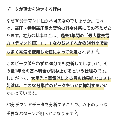
データが運命を決定する理由
なぜ30分デマンド値が不可欠なのでしょうか。それ
は、
高圧・特別高圧電力契約の料金体系にその答え
があ
ります。電力の基本料金は、
過去1年間の「最大需要電
力（デマンド値）」、すなわちいずれかの30分間で最
3
も多く電気を使用した値によって決定
されます
。
このピーク値をわずか30分でも更新してしまう
と、
そ
の後1年間の基本料金が跳ね上がるという仕組み
です。
したがって、
太陽光と蓄電池による最も効果的なコスト
削減は、この30分単位のピークをいかに抑制するか
に
かかっています。
30分デマンドデータを分析することで、以下のような
3
重要なパターンが明らかになります
。