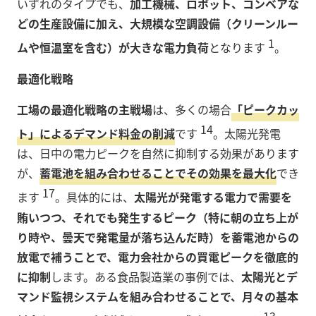
いずれのタイプでも、
加工機械、ロボット、コンベアな
どの生産設備に加え、大規模な空調設備（クリーンルー
1
ムや恒温室を含む）が大きな電力負荷
となります
。
最適化戦略
工場の最適化戦略の主戦場
は、多くの場合
「ピークカッ
14
ト」によるデマンド料金の削減
です
。太陽光発電
は、日中の電力ピークを自然に抑制する効果があります
が、
蓄電池を組み合わせることでその効果を最大化
でき
17
ます
。具体的には、
太陽光が発電する電力で需要を
賄いつつ、それでも発生するピーク（特に朝の立ち上が
り時や、曇天で発電量が落ち込んだ時）を蓄電池からの
放電で補うことで、電力会社からの買電ピークを徹底的
に抑制
します。ある食品製造業の事例では、
太陽光とデ
マンド監視システムを組み合わせることで、月々の基本
13