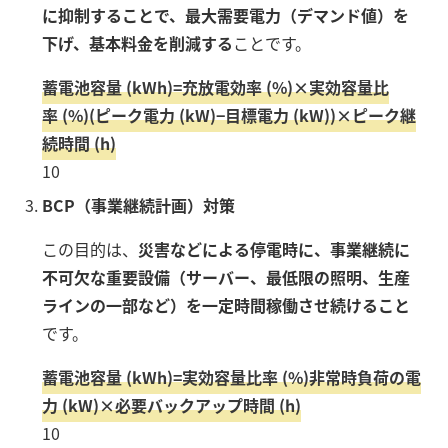
に抑制することで、最大需要電力（デマンド値）を
下げ、基本料金を削減する
ことです。
蓄電池容量
(kWh)
=
充放電効率
(%)
×
実効容量比
率
(%)
(
ピーク電力
(kW)
−
目標電力
(kW)
)
×
ピーク継
続時間
(h)
10
BCP（事業継続計画）対策
この目的は、
災害などによる停電時に、事業継続に
不可欠な重要設備（サーバー、最低限の照明、生産
ラインの一部など）を一定時間稼働させ続けること
です。
蓄電池容量
(kWh)
=
実効容量比率
(%)
非常時負荷の電
力
(kW)
×
必要バックアップ時間
(h)
10