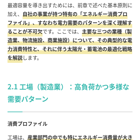
最適容量を導き出すためには、前章で述べた基本原則に
加え、
自社の事業が持つ特有の「エネルギー消費プロ
ファイル」、すなわち電力需要のパターンを深く理解す
ることが不可欠
です。ここでは、
主要な三つの業種（製
造業、物流施設、商業施設）について、その典型的な電
力消費特性と、それに伴う太陽光・蓄電池の最適化戦略
を解説
します。
2.1 工場（製造業）：高負荷かつ多様な
需要パターン
消費プロファイル
工場は、
産業部門の中でも特にエネルギー消費量が大き