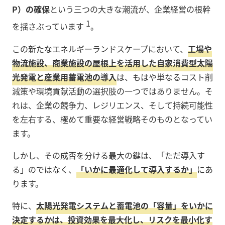
P）の確保
という三つの大きな潮流が、企業経営の根幹
1
を揺さぶっています
。
この新たなエネルギーランドスケープにおいて、
工場や
物流施設、商業施設の屋根上を活用した自家消費型太陽
光発電と産業用蓄電池の導入
は、もはや単なるコスト削
減策や環境貢献活動の選択肢の一つではありません。そ
れは、企業の競争力、レジリエンス、そして持続可能性
を左右する、極めて重要な経営戦略そのものとなってい
ます。
しかし、その成否を分ける最大の鍵は、「ただ導入す
る」のではなく、
「いかに最適化して導入するか」
にあ
ります。
特に、
太陽光発電システムと蓄電池の「容量」をいかに
決定するかは、投資効果を最大化し、リスクを最小化す