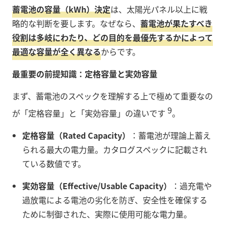
蓄電池の容量（kWh）決定
は、太陽光パネル以上に戦
略的な判断を要します。なぜなら、
蓄電池が果たすべき
役割は多岐にわたり、どの目的を最優先するかによって
最適な容量が全く異なる
からです。
最重要の前提知識：定格容量と実効容量
まず、蓄電池のスペックを理解する上で極めて重要なの
9
が「定格容量」と「実効容量」の違いです
。
定格容量（Rated Capacity）
：蓄電池が理論上蓄え
られる最大の電力量。カタログスペックに記載され
ている数値です。
実効容量（Effective/Usable Capacity）
：過充電や
過放電による電池の劣化を防ぎ、安全性を確保する
ために制御された、実際に使用可能な電力量。