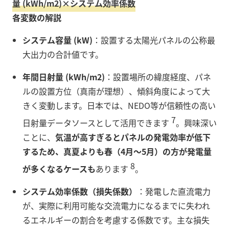
量
(kWh/m
2
)
×
システム効率係数
各変数の解説
システム容量 (
kW
)
：設置する太陽光パネルの公称最
大出力の合計値です。
年間日射量 (
kWh
/
m
2
)
：設置場所の緯度経度、パネ
ルの設置方位（真南が理想）、傾斜角度によって大
きく変動します。日本では、NEDO等が信頼性の高い
7
日射量データソースとして活用できます
。興味深い
ことに、
気温が高すぎるとパネルの発電効率が低下
するため、真夏よりも春（4月～5月）の方が発電量
8
が多くなるケースも
あります
。
システム効率係数（損失係数）
：発電した直流電力
が、実際に利用可能な交流電力になるまでに失われ
るエネルギーの割合を考慮する係数です。主な損失