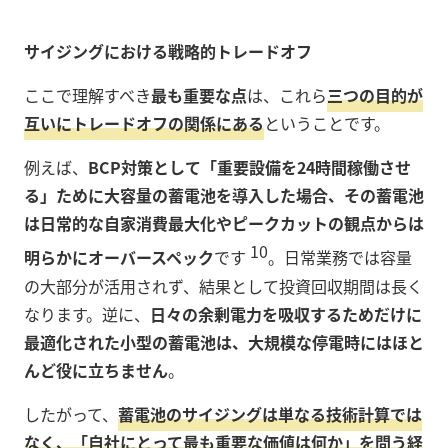
サイジングにおける戦略的トレードオフ
ここで理解すべき
最も重要な点
は、これら
三つの目的が
互いにトレードオフの関係にある
ということです。
例えば、
BCP対策として「重要設備を24時間稼働させ
る」ために大容量の蓄電池を導入した場合、その蓄電池
は日常的な自家消費最大化やピークカットの観点からは
10
明らかにオーバースペック
です
。日常業務では容量
の大部分が活用されず、結果として投資回収期間は長く
なります。逆に、
日々の余剰電力を吸収するためだけに
最適化された小型の蓄電池は、大規模な停電時にはほと
んど役に立ちません
。
したがって、
蓄電池のサイジングは単なる技術計算では
なく、「自社にとって最も重要な価値は何か」を問う経