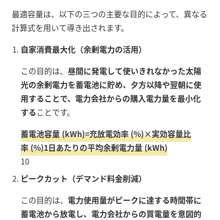
最適容量は、以下の三つの主要な目的によって、異なる
計算式を用いて導き出されます。
自家消費最大化（余剰電力の活用）
この目的は、
昼間に発電して使いきれなかった太陽
光の余剰電力を蓄電池に貯め、夕方以降や翌朝に使
用することで、電力会社からの購入電力量を最小化
する
ことです。
蓄電池容量
(kWh)
=
充放電効率
(%)
×
実効容量比
率
(%)
1
日あたりの平均余剰電力量
(kWh)
10
ピークカット（デマンド料金削減）
この目的は、
電力使用量がピークに達する時間帯に
蓄電池から放電し、電力会社からの買電量を意図的