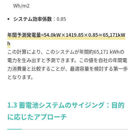
Wh/m
2
システム効率係数
：
0.85
年間予測発電量
=
54.0
kW
×
1419.85
×
0.85
≈
65
,
171
kW
h
この計算により、このシステムが年間約65,171 kWhの
電力を生み出すと予測できます。この値を自社の年間電
力消費量と比較することが、最適容量を検討する第一歩
となります。
1.3 蓄電池システムのサイジング：目的
に応じたアプローチ