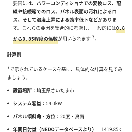
要因には、
パワーコンディショナでの変換ロス、配
線や接続箱でのロス、パネル表面の汚れによるロ
ス、そして温度上昇による効率低下など
がありま
す。これらの要因を総合的に考慮し、一般的には
0.8
7
から
程度の係数
が用いられます
。
0.85
計算例
7
で示されているケースを基に、具体的な計算を見てみ
ましょう。
設置場所
：埼玉県さいたま市
システム容量
：
54.0
kW
パネル傾斜角・方位
：20度・真南
年間日射量（NEDOデータベースより）
：
1419.85
k