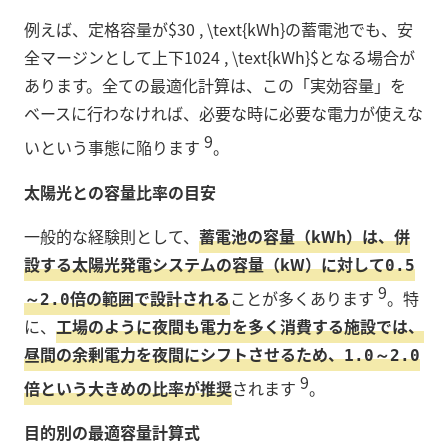
例えば、定格容量が$30 , \text{kWh}
の蓄電池でも、安
全マージンとして上下
10
24 , \text{kWh}$となる場合が
あります。全ての最適化計算は、この「実効容量」を
ベースに行わなければ、必要な時に必要な電力が使えな
9
いという事態に陥ります
。
太陽光との容量比率の目安
一般的な経験則として、
蓄電池の容量（kWh）は、併
設する太陽光発電システムの容量（kW）に対して
0.5
9
倍の範囲で設計される
ことが多くあります
。特
～2.0
に、
工場のように夜間も電力を多く消費する施設では、
昼間の余剰電力を夜間にシフトさせるため、
1.0～2.0
9
倍という大きめの比率が推奨
されます
。
目的別の最適容量計算式