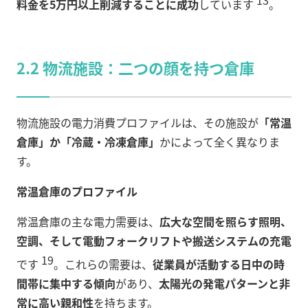
料金を5万円以上削減することに成功
しています
。
2.2 物流施設：二つの顔を持つ倉庫
物流施設の電力消費プロファイルは、その施設が
「常温
倉庫」か「冷蔵・冷凍倉庫」
かによって全く異なりま
す。
常温倉庫のプロファイル
常温倉庫の主な電力需要は、
広大な空間を照らす照明、
空調、そして電動フォークリフトや搬送システムの充電
19
です
。これらの需要は、
従業員が活動する日中の時
間帯に集中する傾向
があり、
太陽光の発電パターンと非
常に高い親和性
を持ちます。