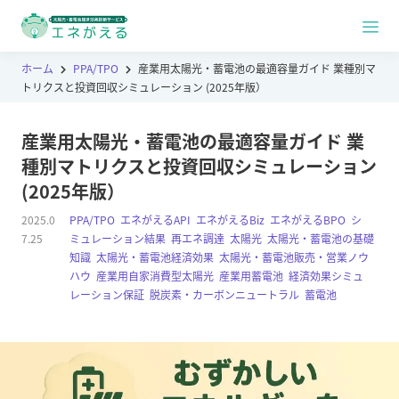
ホーム
PPA/TPO
産業用太陽光・蓄電池の最適容量ガイド 業種別マ
トリクスと投資回収シミュレーション (2025年版）
産業用太陽光・蓄電池の最適容量ガイド 業
種別マトリクスと投資回収シミュレーション
(2025年版）
2025.0
PPA/TPO
,
エネがえるAPI
,
エネがえるBiz
,
エネがえるBPO
,
シ
7.25
ミュレーション結果
,
再エネ調達
,
太陽光
,
太陽光・蓄電池の基礎
知識
,
太陽光・蓄電池経済効果
,
太陽光・蓄電池販売・営業ノウ
ハウ
,
産業用自家消費型太陽光
,
産業用蓄電池
,
経済効果シミュ
レーション保証
,
脱炭素・カーボンニュートラル
,
蓄電池