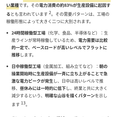
い業種
です。その
電力消費の約83%が生産設備に起因す
2
る
とも言われています
。その需要パターンは、工場の
稼働形態によって大きく二つに大別されます。
24時間稼働型工場
（化学、食品、半導体など）：生
産ラインが常時稼働しているため、
電力需要は比較
的一定で、ベースロードが高いレベルでフラットに
推移
します。
日中稼働型工場
（金属加工、組み立てなど）：
朝の
操業開始時に生産設備が一斉に立ち上がることで急
激な電力ピークが発生
し、日中は高いレベルで推
移、
昼休みには一時的に低下
し、終業と共に大きく
減少するという、
明確な山谷を描くパターン
を示し
13
ます
。