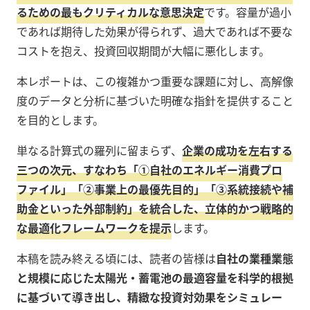
るための最もクリティカルな意思決定
です。容量が過小
であれば期待した効果が得られず、過大であれば不要な
コストを抱え、投資回収期間が大幅に悪化します。
本レポートは、この複雑かつ重要な課題に対し、高解像
度のデータと分析に基づいた明確な指針を提供すること
を目的とします。
単なる計算式の羅列に留まらず、
企業の成功を左右する
三つの次元、すなわち「①自社のエネルギー消費プロ
ファイル」「②事業上の最優先目的」「③系統接続や補
助金といった外部制約」を統合した、立体的かつ戦略的
な最適化フレームワークを提示
します。
本稿を読み終える頃には、読者の皆様は
自社の業種業態
と規模に応じた太陽光・蓄電池の最適容量を科学的根拠
に基づいて導き出し、精緻な投資対効果をシミュレー