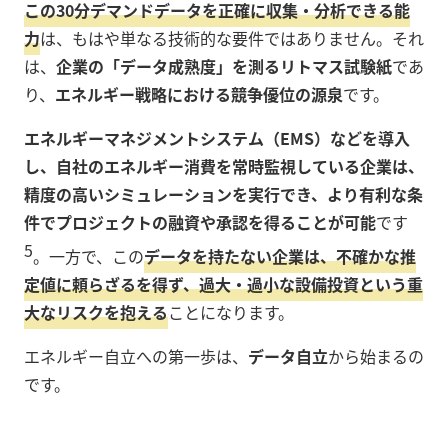
この30分デマンドデータを正確に収集・分析できる能
力
は、もはや単なる技術的な要件ではありません。それ
は、
企業の「データ成熟度」を測るリトマス試験紙
であ
り、
エネルギー戦略における競争優位の源泉
です。
エネルギーマネジメントシステム（EMS）などを導入
し、自社のエネルギー消費を常時監視している企業は、
精度の高いシミュレーションを実行でき、より有利な条
件でプロジェクトの融資や承認を得ることが可能
です
5
。一方で、この
データを持たない企業は、不確かな推
定値に頼らざるを得ず、過大・過小な設備投資という重
大なリスクを抱える
ことになります。
エネルギー自立への第一歩は、
データ自立
から始まるの
です。