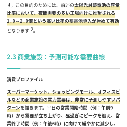
す。この目的のためには、前述の
太陽光対蓄電池の容量
比率において、夜間需要の多い工場向けに推奨される
倍という高い比率の蓄電池導入が極めて有効
1.0～2.0
9
となります
。
2.3 商業施設：予測可能な需要曲線
消費プロファイル
スーパーマーケット、ショッピングモール、オフィスビ
ルなどの商業施設の電力需要は、非常に予測しやすいパ
ターン
を描きます。
平日の営業開始時間（例：午前9
時）から需要が立ち上がり、昼過ぎにピークを迎え、営
業終了時間（例：午後6時）に向けて緩やかに減少し、