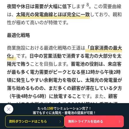
8
夜間や休日は需要が大幅に低下
します
。この需要曲線
は、
太陽光の発電曲線とほぼ完全に一致
しており、親和
性が極めて高いのが特徴です。
最適化戦略
商業施設における最適化戦略の王道は
「自家消費の最大
化」
です。
日中の営業活動で消費する電力の大部分を太
陽光で賄う
ことを目指します。
蓄電池の役割は、来店客
が最も多く電力需要がピークとなる昼12時から午後2時
頃に発生しやすい余剰電力を吸収し、太陽光の発電量が
落ち始めるものの、まだ多くの顧客が滞在している夕方
（午後4時から6時）に放電すること
です。また、
顧客
サービスを中断させないためのBCP対策**も重要な導
たった
15秒
でシミュレーション完了！
23
誰でもすぐに太陽光・蓄電池の提案が可能！
入動機
となります
。
資料ダウンロードはこちら
無料トライアルを始める
このセクターでは、初期投資を避け、
本業である小売や