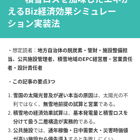
えるBiz経済効果シミュレー
ション実装法
・想定読者：
地方自治体の脱炭素・管財・施設整備担
当、公共施設管理者、積雪地域のEPC経営層・営業責任
者・設計責任者
・
この記事の要点3つ
雪国の太陽光普及が遅い本当の原因
は、太陽光の不
利ではなく、
無雪地前提の試算と営業
である。
積雪地の経済効果試算
は、
基本発電量と積雪ロスを
分けて扱う二層構造が実務的
である。
公共施設
では、
通年稼働・日中需要大・災害時価値
が高い施設から優先導入
すると失敗しにくい。