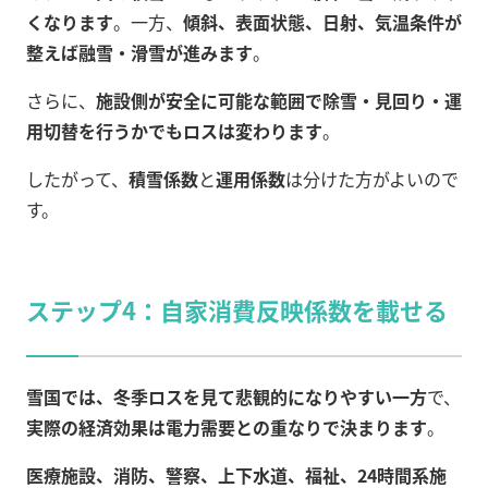
くなります
。一方、
傾斜、表面状態、日射、気温条件が
整えば融雪・滑雪が進みます
。
さらに、
施設側が安全に可能な範囲で除雪・見回り・運
用切替を行うかでもロスは変わります
。
したがって、
積雪係数
と
運用係数
は分けた方がよいので
す。
ステップ4：自家消費反映係数を載せる
雪国では、冬季ロスを見て悲観的になりやすい一方
で、
実際の経済効果は電力需要との重なりで決まります
。
医療施設、消防、警察、上下水道、福祉、24時間系施