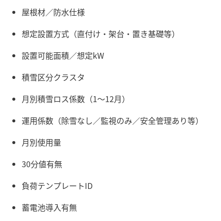
屋根材／防水仕様
想定設置方式（直付け・架台・置き基礎等）
設置可能面積／想定kW
積雪区分クラスタ
月別積雪ロス係数（1〜12月）
運用係数（除雪なし／監視のみ／安全管理あり等）
月別使用量
30分値有無
負荷テンプレートID
蓄電池導入有無