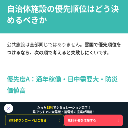
自治体施設の優先順位はどう決
めるべきか
公共施設は全部同じではありません。
雪国で優先順位を
つけるなら、次の順で考えると失敗しにく
いです。
優先度A：通年稼働・日中需要大・防災
価値高
たった
15秒
でシミュレーション完了！
医療、消防、警察、上下水道、福祉、廃棄物処理、常時
誰でもすぐに太陽光・蓄電池の提案が可能！
稼働設備を持つ施設
です。自家消費とレジリエンスが両
資料ダウンロードはこちら
無料デモを体験する