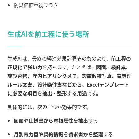
防災価値重視フラグ
生成AIを前工程に使う場所
生成AIは、最終の経済効果計算そのものより、
前工程の
正規化で強い力
を持ちます。たとえば、
図面、検針票、
施設台帳、庁内ヒアリングメモ、設置候補写真、雪処理
ルール文書、設計条件書などから、Excelテンプレート
に必要な項目を抽出・整形する用途
です。
具体的には、次の三つが効果的です。
図面や仕様書から屋根属性を抽出
する
月別電力量や契約情報を請求書から整理
する