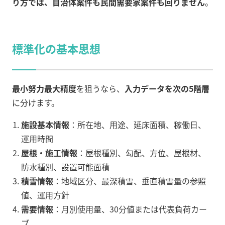
り方では、自治体案件も民間需要家案件も回りません
。
標準化の基本思想
最小努力最大精度
を狙うなら、
入力データを次の5階層
に分けます。
施設基本情報
：所在地、用途、延床面積、稼働日、
運用時間
屋根・施工情報
：屋根種別、勾配、方位、屋根材、
防水種別、設置可能面積
積雪情報
：地域区分、最深積雪、垂直積雪量の参照
値、運用方針
需要情報
：月別使用量、30分値または代表負荷カー
ブ