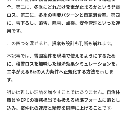
全
。第二に、
冬季にどれだけ発電が止まるかという発電
ロス
。第三に、
冬季の需要パターンと自家消費率
。第四
に、
雪下ろし、落雪、除雪、点検、安全管理といった運
用
です。
この四つを混ぜると、提案も設計も判断も崩れます。
本記事では、
雪国案件を現場で使えるようにするため
に、積雪ロスを加味した経済効果シミュレーションを、
エネがえるBizの入力条件へ正規化する方法
を示しま
す。
狙いは難しい理論を増やすことではありません。
自治体
職員やEPCの事務担当でも扱える標準フォームに落とし
込み、案件化の速度と精度を同時に上げること
です。