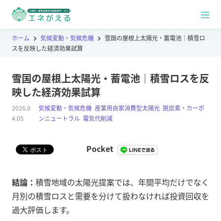
ホーム
気候変動・気候危機
雪国の屋根上太陽光・蓄電池｜積雪ロ
スを反映した経済効果試算
雪国の屋根上太陽光・蓄電池｜積雪ロスを反
映した経済効果試算
2026.0
気候変動・気候危機
,
産業用自家消費型太陽光
,
脱炭素・カーボ
4.05
ンニュートラル
,
電気代削減
Pocket
結論：
積雪地域の太陽光提案では、年間平均だけでなく
月別の積雪ロスと需要を分けて扱わなければ投資回収を
過大評価します。