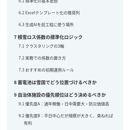
6.1
標準化の基本思想
6.2
Excelテンプレート化の推奨列
6.3
生成AIを前工程に使う場所
7
積雪ロス係数の標準化ロジック
7.1
クラスタリングの3軸
7.2
実務での係数の置き方
7.3
おすすめの初期運用ルール
8
蓄電池は雪国でどう位置づけるべきか
9
自治体施設の優先順位はどう決めるべきか
9.1
優先度A：通年稼働・日中需要大・防災価値高
9.2
優先度B：平日中心だが規模が大きく、束ねれば
有利