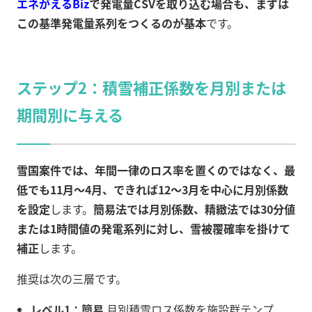
エネがえるBiz
で発電量CSVを取り込む場合も、まずは
この基準発電量系列をつくるのが基本
です。
ステップ2：積雪補正係数を月別または
期間別に与える
雪国案件では、年間一律のロス率を置くのではなく、最
低でも11月〜4月、できれば12〜3月を中心に月別係数
を設定
します。
簡易法では月別係数、精緻法では30分値
または1時間値の発電系列に対し、雪被覆確率を掛けて
補正
します。
推奨は次の三層です。
レベル1：簡易
月別積雪ロス係数を施設群テンプ