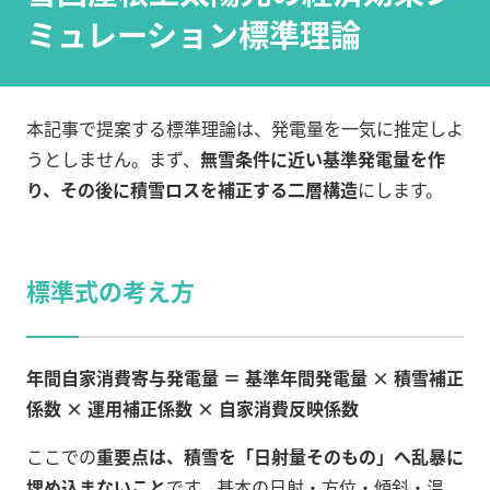
ミュレーション標準理論
本記事で提案する標準理論は、発電量を一気に推定しよ
うとしません。まず、
無雪条件に近い基準発電量を作
り、その後に積雪ロスを補正する二層構造
にします。
標準式の考え方
年間自家消費寄与発電量 ＝ 基準年間発電量 × 積雪補正
係数 × 運用補正係数 × 自家消費反映係数
ここでの
重要点は、積雪を「日射量そのもの」へ乱暴に
埋め込まないこと
です。基本の日射・方位・傾斜・温