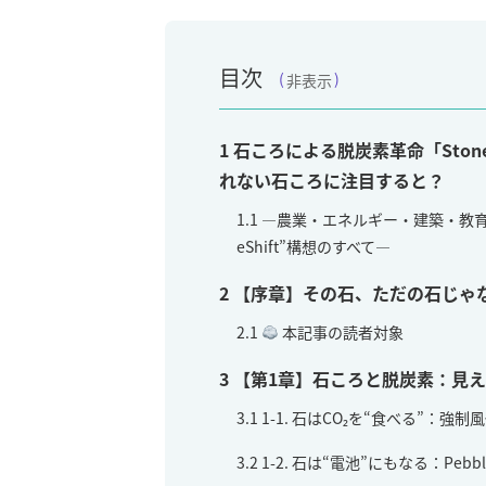
目次
非表示
1
石ころによる脱炭素革命「Stone
れない石ころに注目すると？
1.1
―農業・エネルギー・建築・教育
eShift”構想のすべて―
2
【序章】その石、ただの石じゃ
2.1
本記事の読者対象
3
【第1章】石ころと脱炭素：見
3.1
1-1. 石はCO₂を“食べる”：強制風化（
3.2
1-2. 石は“電池”にもなる：Peb