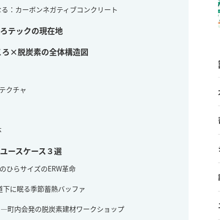
”になる：カーボンネガティブコンクリート
ころテックの現在地
：石ころ×脱炭素の全体構造図
ーキテクチャ
体
ユースケース３選
ect ―手のひらサイズのERW革命
alk ―歩道下に眠る季節蓄熱バッファ
ock Party ―町内会発の脱炭素建材ワークショップ