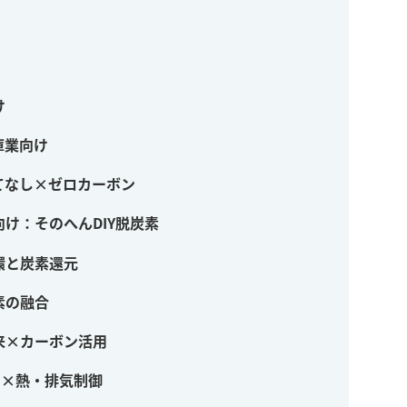
け
庫業向け
てなし×ゼロカーボン
け：そのへんDIY脱炭素
環と炭素還元
素の融合
来×カーボン活用
間×熱・排気制御