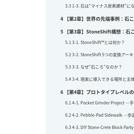
3.3
1-3. 石は“マイナス炭素建材
4
【第2章】世界の先端事例：石
5
【第3章】StoneShift構想
5.1
3-1. StoneShift™とは何か？
5.2
3-2. StoneShift 5つの変換ア
5.3
3-3. なぜ“石ころ”なのか？
5.4
3-4. 現実に導入できる場所と主
6
【第4章】プロトタイプレベルの
6.1
4-1. Pocket Grinder Proj
6.2
4-2. Pebble-Pad Sidew
6.3
4-3. DIY Stone-Crete Bl