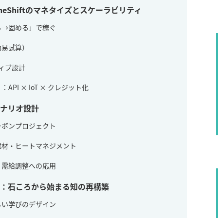
eShiftのマネタイズとスケーラビリティ
める→固める」で稼ぐ
簡易試算）
ティブ設計
API × IoT × クレジット化
シナリオ設計
カーボンプロジェクト
素建材・ヒートマネジメント
給・需給調整への応用
学：石ころから始まる知の再構築
新しい学びのデザイン