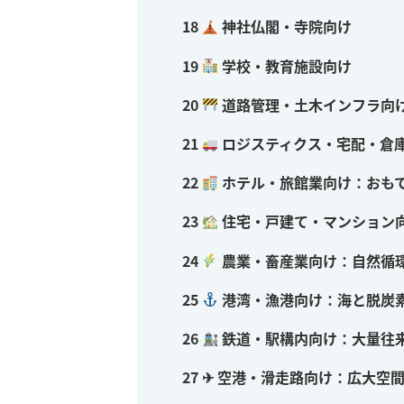
18
神社仏閣・寺院向け
19
学校・教育施設向け
20
道路管理・土木インフラ向
21
ロジスティクス・宅配・倉
22
ホテル・旅館業向け：おも
23
住宅・戸建て・マンション向
24
農業・畜産業向け：自然循
25
港湾・漁港向け：海と脱炭
26
鉄道・駅構内向け：大量往
27
✈ 空港・滑走路向け：広大空