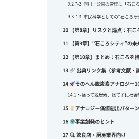
9.2
7-2. 河川／公園の管理に「石
9.3
7-3. 市民科学としての“石ころ研
10
【第8章】リスクと論点：石こ
11
【第9章】“石ころシティ”の未
12
【第10章】まとめ：石ころを
13
出典リンク集（参考文献・
14
そのへん脱炭素アナロジー1
14.1
〜拾って脱炭素、捨てずに社会
15
アナロジー価値創出パター
16
事業創発のヒント
17
飲食店・厨房業界向け