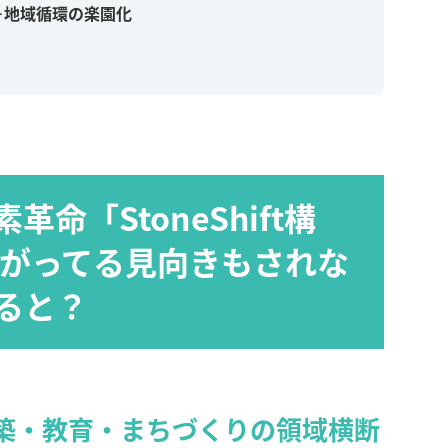
＋地域循環の楽園化
素革命「
StoneShift構
転がってる見向きもされな
ると？
築・教育・まちづくりの領域横断