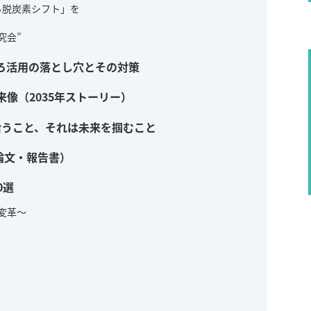
ころ脱炭素シフト」を
究会”
ろ活用の落とし穴とその対策
来像（2035年ストーリー）
拾うこと、それは未来を掴むこと
論文・報告書）
0選
変革〜
ン