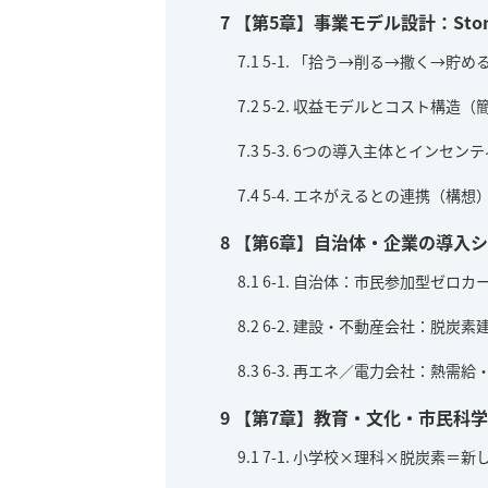
7
【第5章】事業モデル設計：Ston
7.1
5-1. 「拾う→削る→撒く→貯
7.2
5-2. 収益モデルとコスト構造（
7.3
5-3. 6つの導入主体とインセン
7.4
5-4. エネがえるとの連携（構想）：
8
【第6章】自治体・企業の導入
8.1
6-1. 自治体：市民参加型ゼロ
8.2
6-2. 建設・不動産会社：脱炭
8.3
6-3. 再エネ／電力会社：熱需
9
【第7章】教育・文化・市民科
9.1
7-1. 小学校×理科×脱炭素＝