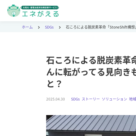
ホーム
SDGs
石ころによる脱炭素革命「StoneShif
石ころによる脱炭素革命「S
んに転がってる見向き
と？
2025.04.30
SDGs
,
ストーリー
,
ソリューション
,
地