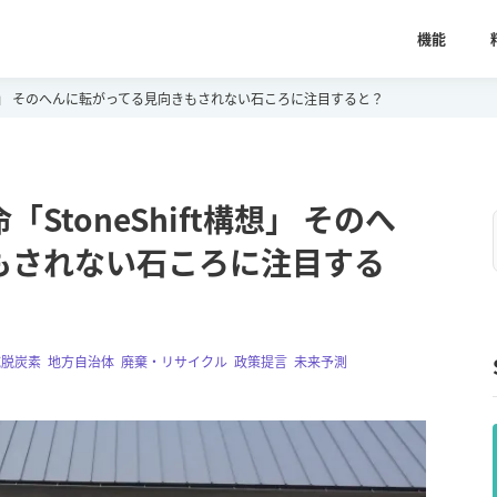
機能
t構想」 そのへんに転がってる見向きもされない石ころに注目すると？
toneShift構想」 そのへ
もされない石ころに注目する
域脱炭素
,
地方自治体
,
廃棄・リサイクル
,
政策提言
,
未来予測