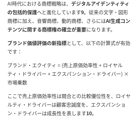
AI時代における商標戦略は、
デジタルアイデンティティ
の包括的保護
へと進化しています
9
。従来の文字・図形
商標に加え、音響商標、動的商標、さらには
AI生成コン
テンツに関する商標権の確立が重要
になります。
ブランド価値評価の新指標
として、以下の計算式が有効
です：
ブランド・エクイティ = (売上原価効率性 + ロイヤル
ティ・ドライバー + エクスパンション・ドライバー) ×
市場乗数
ここで売上原価効率性は競合との比較優位性を、ロイヤ
ルティ・ドライバーは顧客忠誠度を、エクスパンショ
ン・ドライバーは成長性を表します
10
。