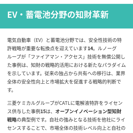
EV・蓄電池分野の知財革新
電気自動車（EV）と蓄電池分野では、安全性技術の特
許戦略が重要な転換点を迎えています
14
。ルノーグ
ループが「ファイアマン・アクセス」技術を無償公開し
た事例は、知財の戦略的活用における新たなパラダイム
を示しています。従来の独占から共有への移行は、業界
全体の安全性向上と市場拡大を促進する戦略的判断で
す。
三菱ケミカルグループがCATLに電解液特許をライセン
ス供与した事例
15
は、
オープンイノベーション型知財
戦略
の典型例です。自社の強みとなる技術を他社にライ
センスすることで、市場全体の技術レベル向上と自社の