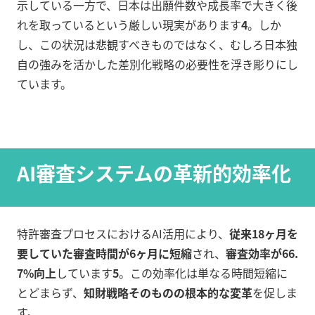
示している一方で、日本は出願件数や成長率で大きく後
れを取っているという厳しい現実があります
4
。しか
し、この状況は悲観すべきものではなく、むしろ日本独
自の強みを活かした差別化戦略の必要性を浮き彫りにし
ています。
AI審査システムの革新的効率化
特許審査プロセスにおけるAI活用により、
従来18ヶ月を
要していた審査時間が6ヶ月に短縮
され、
審査効率が66.
7%向上
しています
5
。この効率化は単なる時間短縮に
とどまらず、
知財戦略そのものの根本的な変革
を促しま
す。