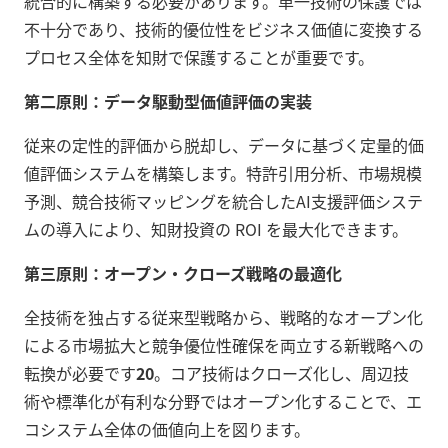
統合的に構築する必要があります。単一技術の保護では
不十分であり、技術的優位性をビジネス価値に変換する
プロセス全体を知財で保護することが重要です。
第二原則：データ駆動型価値評価の実装
従来の定性的評価から脱却し、データに基づく定量的価
値評価システムを構築します。特許引用分析、市場規模
予測、競合技術マッピングを統合したAI支援評価システ
ムの導入により、知財投資の ROI を最大化できます。
第三原則：オープン・クローズ戦略の最適化
全技術を独占する従来型戦略から、戦略的なオープン化
による市場拡大と競争優位性確保を両立する新戦略への
転換が必要です
20
。コア技術はクローズ化し、周辺技
術や標準化が有利な分野ではオープン化することで、エ
コシステム全体の価値向上を図ります。