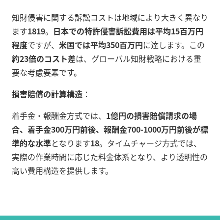
知財侵害に関する訴訟コストは地域により大きく異なり
ます
18
19
。
日本での特許侵害訴訟費用は平均15百万円
程度
ですが、
米国では平均350百万円
に達します。この
約23倍のコスト差
は、グローバル知財戦略における重
要な考慮要素です。
損害賠償の計算構造
：
着手金・報酬金方式では、
1億円の損害賠償請求の場
合、着手金300万円前後、報酬金700-1000万円前後が標
準的な水準
となります
18
。タイムチャージ方式では、
実際の作業時間に応じた料金体系となり、より透明性の
高い費用構造を提供します。