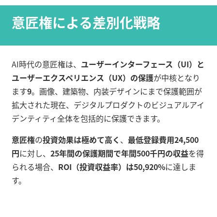
意匠権による差別化戦略
AI時代の意匠権は、
ユーザーインターフェース（UI）と
ユーザーエクスペリエンス（UX）の保護
が中核となり
ます
9
。画像、建築物、内装デザインにまで保護範囲が
拡大された現在、デジタルプロダクトのビジュアルアイ
デンティティ全体を包括的に保護できます。
意匠権
の
投資効果は極めて高く
、
最低登録費用24,500
円
に対し、
25年間の保護期間で年間500千円の収益
を得
られる場合、
ROI（投資収益率）は50,920%
に達しま
す。