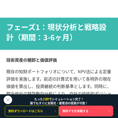
フェーズ1：現状分析と戦略設
計（期間：3-6ヶ月）
技術資産の棚卸と価値評価
既存の知財ポートフォリオについて、NPV法による定量
評価を実施します。前述の計算式を用いて各特許の現在
価値を算出し、投資継続の判断基準とします。同時に、
競合他社の特許動向分析により、自社の技術的ポジショ
たった
15秒
でシミュレーション完了！
ンを客観的に把握します。
誰でもすぐに太陽光・蓄電池の提案が可能！
資料ダウンロードはこちら
無料デモを体験する
市場機会の特定と優先順位付け