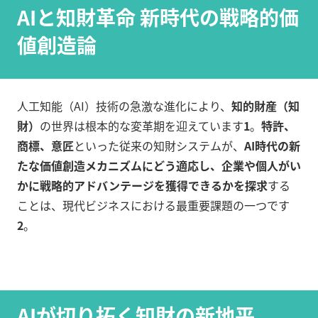
AIと知財革命 新時代の戦略的価
値創造論
人工知能（AI）技術の急激な進化により、
知的財産（知
財）
の世界は根本的な変革期を迎えています
1
。
特許、
商標、意匠
といった従来の知財システムが、
AI時代の新
たな価値創造メカニズムにどう適応し、企業や個人がい
かに戦略的アドバンテージを獲得できるかを探求
する
ことは、現代ビジネスにおける最重要課題の一つです
2
。
AIが切り拓く知財の新地平