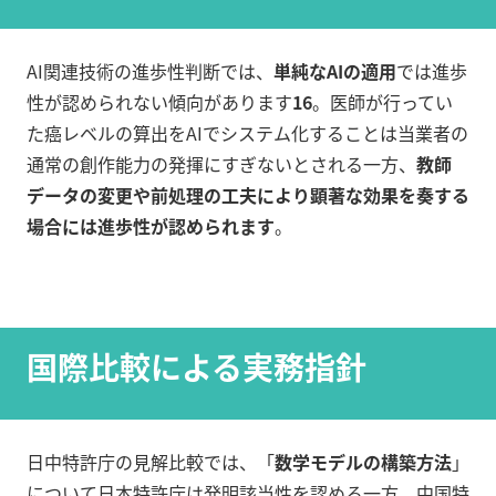
AI関連技術の進歩性判断では、
単純なAIの適用
では進歩
性が認められない傾向があります
16
。医師が行ってい
た癌レベルの算出をAIでシステム化することは当業者の
通常の創作能力の発揮にすぎないとされる一方、
教師
データの変更や前処理の工夫により顕著な効果を奏する
場合には進歩性が認められます
。
国際比較による実務指針
日中特許庁の見解比較では、「
数学モデルの構築方法
」
について日本特許庁は発明該当性を認める一方、中国特