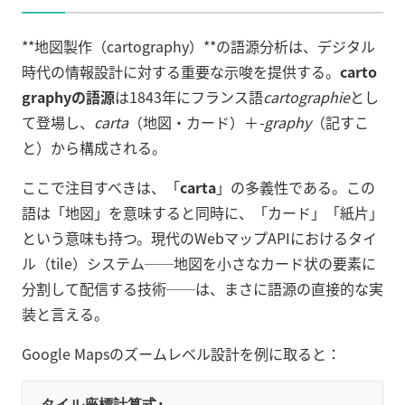
**地図製作（cartography）**の語源分析は、デジタル
時代の情報設計に対する重要な示唆を提供する。
carto
graphyの語源
は1843年にフランス語
cartographie
とし
て登場し、
carta
（地図・カード）＋
-graphy
（記すこ
と）から構成される。
ここで注目すべきは、「
carta
」の多義性である。この
語は「地図」を意味すると同時に、「カード」「紙片」
という意味も持つ。現代のWebマップAPIにおけるタイ
ル（tile）システム──地図を小さなカード状の要素に
分割して配信する技術──は、まさに語源の直接的な実
装と言える。
Google Mapsのズームレベル設計を例に取ると：
タイル座標計算式:
