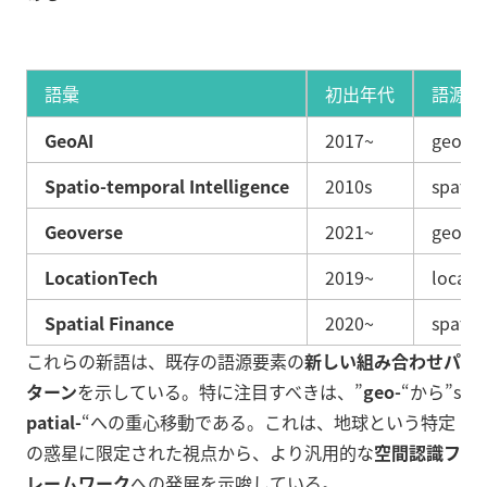
語彙
初出年代
語源構
GeoAI
2017~
geo + 
Spatio-temporal Intelligence
2010s
spatia
Geoverse
2021~
geo + 
LocationTech
2019~
locati
Spatial Finance
2020~
spatial
これらの新語は、既存の語源要素の
新しい組み合わせパ
ターン
を示している。特に注目すべきは、”
geo-
“から”s
patial-
“への重心移動である。これは、地球という特定
の惑星に限定された視点から、より汎用的な
空間認識フ
レームワーク
への発展を示唆している。