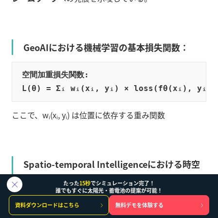
GeoAIにおける機械学習の基本損失関数：
空間加重損失関数:

ここで、wᵢ(xᵢ, yᵢ) は位置に依存する重み関数
Spatio-temporal Intelligenceにおける時空
間畳み込み：
たった
15秒
でシミュレーション完了！
誰でもすぐに太陽光・蓄電池の提案が可能！
資料ダウンロードはこちら
無料デモを体験する
ConvLSTM更新式:
