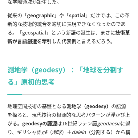
な学際領域が誕生した。
従来の「
geographic
」や「
spatial
」だけでは、この革
新的な技術的統合を適切に表現できなくなったのであ
る。「geospatial」という新語の誕生は、まさに
技術革
新が言語創造を牽引した代表例
と言えるだろう。
測地学（geodesy）：「地球を分割す
る」原初的思考
地理空間技術の基盤となる
測地学（geodesy）
の語源
を探ると、現代技術の根源的な思考パターンが浮かび上
がる。
geodesyの語源
は16世紀ラテン語
geodaesia
に遡
り、ギリシャ語
gē
（地球）＋
daiein
（分割する）から構