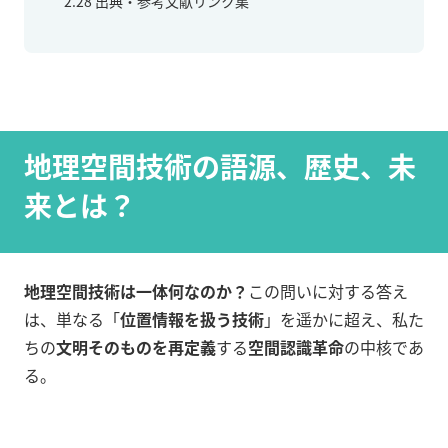
2.28
出典・参考文献リンク集
地理空間技術
の語源、歴史、未
来とは？
地理空間技術は一体何なのか？
この問いに対する答え
は、単なる「
位置情報を扱う技術
」を遥かに超え、私た
ちの
文明そのものを再定義
する
空間認識革命
の中核であ
る。