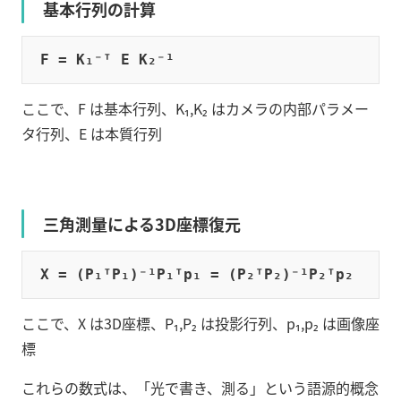
基本行列の計算
ここで、F は基本行列、K₁,K₂ はカメラの内部パラメー
タ行列、E は本質行列
三角測量による3D座標復元
ここで、X は3D座標、P₁,P₂ は投影行列、p₁,p₂ は画像座
標
これらの数式は、「光で書き、測る」という語源的概念