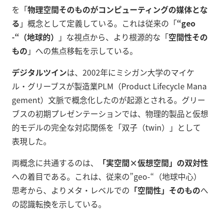
を「
物理空間そのものがコンピューティングの媒体とな
る
」概念として定義している。これは従来の「
“geo
-“（地球的）
」な視点から、より根源的な「
空間性その
もの
」への焦点移転を示している。
デジタルツイン
は、2002年にミシガン大学のマイケ
ル・グリーブスが製造業PLM（Product Lifecycle Mana
gement）文脈で概念化したのが起源とされる。グリー
ブスの初期プレゼンテーションでは、物理的製品と仮想
的モデルの完全な対応関係を「双子（twin）」として
表現した。
両概念に共通するのは、
「実空間×仮想空間」の双対性
への着目である。これは、従来の”geo-“（地球中心）
思考から、よりメタ・レベルでの
「空間性」そのもの
へ
の認識転換を示している。