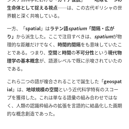
生命体として捉える視点
──は、この古代ギリシャの世
界観と深く共鳴している。
一方、「
spatial
」は
ラテン語
spatium
「間隔・広が
り」
から派生した。ここで注目すべきは、
spatium
が物
理的な距離だけでなく、
時間的間隔
をも意味していたこ
とである。つまり、
空間
と
時間
の
不可分性
という
現代物
理学の基本概念
が、語源レベルで既に示唆されていたの
である。
これら二つの語が複合されることで誕生した「
geospat
ial
」は、
地球規模の空間
という近代科学特有のスコー
プを獲得した。これは単なる語彙の組み合わせではな
く、人類の認識枠組みの拡張を言語的に結晶化した画期
的な概念創造であった。