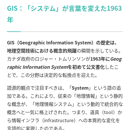
GIS：「システム」が言葉を変えた1963
年
GIS（Geographic Information System）の歴史は、
地理空間技術における概念的飛躍
の瞬間を示している。
カナダ政府のロジャー・トムリンソンが
1963年に
Geog
raphic Information System
を初めて公文書化
したこ
とで、この分野は決定的な転換点を迎えた。
語源的観点で注目すべきは、「
System
」という語の追
加である。これにより、従来の「地理情報」という静的
な概念が、「地理情報システム」という動的で統合的な
概念へと一気に格上げされた。つまり、道具（tool）か
ら情報インフラ（infrastructure）への本質的な変化を
言語的に実現したのである。