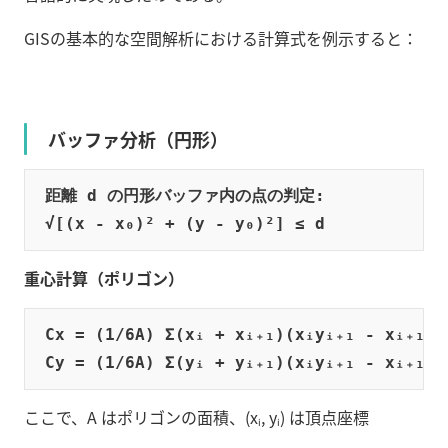
GISの基本的な空間解析における計算式を例示すると：
バッファ分析（円形）
距離 d の円形バッファ内の点の判定:

重心計算（ポリゴン）
Cx = (1/6A) Σ(xᵢ + xᵢ₊₁)(xᵢyᵢ₊₁ - xᵢ₊₁yᵢ)
ここで、A はポリゴンの面積、(xᵢ, yᵢ) は頂点座標