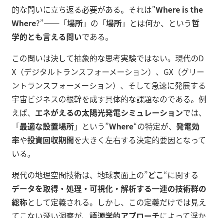
的な問いに立ち返る必要がある。それは”
Where is the
Where
?”──「
場所
」の「
場所
」とは何か、という
哲
学的とも言える問い
である。
この問いは決して抽象的な思考実験ではない。現代のD
X（デジタルトランスフォーメーション）、GX（グリー
ントランスフォーメーション）、そして急速に発展する
宇宙ビジネスの根幹を成す具体的な課題なのである。例
えば、
エネがえるの太陽光発電シミュレーション
では、
「
最適な設置場所
」という”
Where
“の特定が、
発電効
率
や
投資回収期間
を大きく左右する決定的要因となって
いる。
現代の地理空間技術は、地球表面上の”
どこ
“に関する
データを取得・処理・可視化・解析する一連の技術群の
総称
として定義される。しかし、この定義だけでは見え
てこない深い洞察が、
語源学的アプローチ
によって浮か