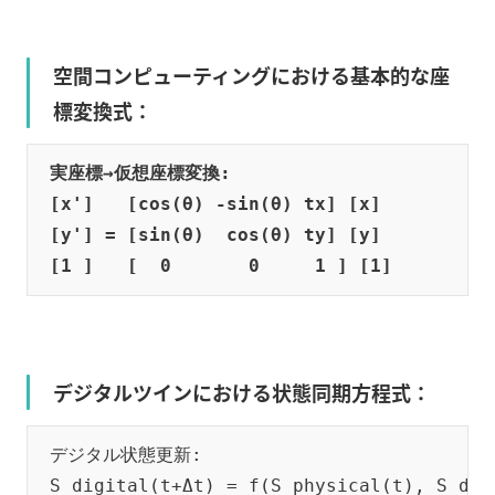
空間コンピューティングにおける基本的な座
標変換式：
実座標→仮想座標変換:

[x']   [cos(θ) -sin(θ) tx] [x]

[y'] = [sin(θ)  cos(θ) ty] [y]

デジタルツインにおける状態同期方程式：
デジタル状態更新:
