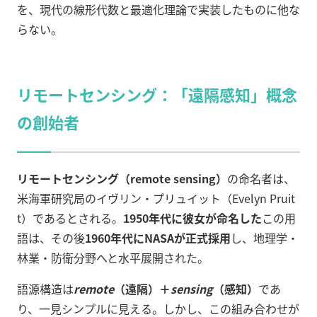
を、現代の線形代数と最適化理論で実装したものに他な
らない。
リモートセンシング：「遠隔感知」概念
の創始者
リモートセンシング（remote sensing）
の命名者は、
米海軍研究局のイヴリン・プリュイット（Evelyn Pruit
t）であるとされる。
1950年代に彼女が命名した
この用
語は、その後
1960年代にNASAが正式採用
し、地理学・
林業・防衛分野へと水平展開された。
語源構造は
remote
（遠隔）＋
sensing
（感知）
であ
り、一見シンプルに見える。しかし、この組み合わせが