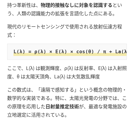
持つ革新性は、
物理的接触なしに対象を認識する
とい
う、人類の認識能力の拡張を言語化した点にある。
現代のリモートセンシングで使用される放射伝達方程
式：
L(λ) = ρ(λ) × E(λ) × cos(θ) / π + La(λ)
ここで、L(λ) は観測輝度、ρ(λ) は反射率、E(λ) は入射照
度、θ は太陽天頂角、La(λ) は大気散乱輝度
この数式は、「遠隔で感知する」という概念の物理的・
数学的な実装である。特に、太陽光発電の分野では、こ
の原理を応用した
日射量推定技術
が、最適な発電施設の
立地選定に活用されている。