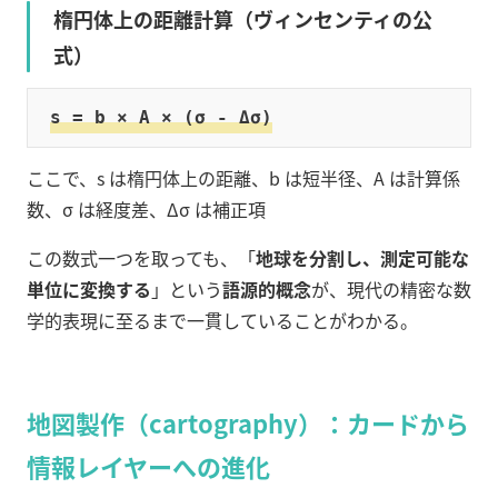
楕円体上の距離計算（ヴィンセンティの公
式）
s = b × A × (σ - Δσ)
ここで、s は楕円体上の距離、b は短半径、A は計算係
数、σ は経度差、Δσ は補正項
この数式一つを取っても、「
地球を分割し、測定可能な
単位に変換する
」という
語源的概念
が、現代の精密な数
学的表現に至るまで一貫していることがわかる。
地図製作（cartography）：カードから
情報レイヤーへの進化