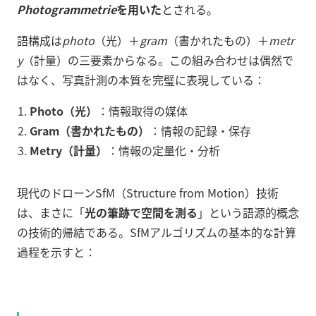
Photogrammetrie
を用いた
とされる。
語構成は
photo
（光）＋
gram
（書かれたもの）＋
metr
y
（計量）の三要素からなる。この組み合わせは偶然で
はなく、写真計測の本質を完璧に表現している：
Photo（光）
：情報取得の媒体
Gram（書かれたもの）
：情報の記録・保存
Metry（計量）
：情報の定量化・分析
現代のドローンSfM（Structure from Motion）技術
は、まさに「
光の筆跡で空間を測る
」という語源的概念
の技術的帰結である。SfMアルゴリズムの基本的な計算
過程を示すと：