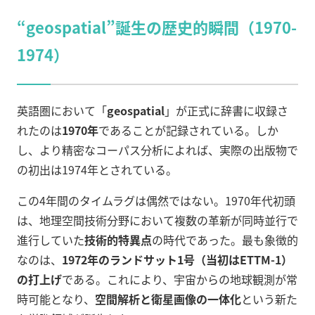
“geospatial”誕生の歴史的瞬間（1970-
1974）
英語圏において「
geospatial
」が正式に辞書に収録さ
れたのは
1970年
であることが記録されている。しか
し、より精密なコーパス分析によれば、実際の出版物で
の初出は1974年とされている。
この4年間のタイムラグは偶然ではない。1970年代初頭
は、地理空間技術分野において複数の革新が同時並行で
進行していた
技術的特異点
の時代であった。最も象徴的
なのは、
1972年のランドサット1号（当初はETTM-1）
の打上げ
である。これにより、宇宙からの地球観測が常
時可能となり、
空間解析と衛星画像の一体化
という新た