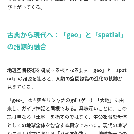
び上がってくる。
古典から現代へ：「geo」と「spatial」
の語源的融合
地理空間技術
を構成する核となる要素「
geo
」と「
spat
ial
」の語源を辿ると、
人類の空間認識の進化の軌跡
が
見えてくる。
「
geo-
」は古典ギリシャ語の
gē
（ゲー）「大地」
に由
来し、
ガイア神話
と同根である。興味深いことに、この
語は単なる「
土地
」を指すのではなく、
生命を育む母体
としての地球全体を包含する概念
であった。現代の地球
システム科学における「
ガイア仮説
」──
地球を一つの