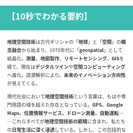
【10秒でわかる要約】
地理空間技術
は古代ギリシャの「
地球
」と「
空間
」の
概
念融合
から始まり、1970年代に「
geospatial
」として
結晶化。
測量
、
地図製作
、
リモートセンシング
、
GIS
を
経て、現在は
デジタルツイン
や
空間コンピューティング
へ進化。語源解析により、
未来のイノベーション方向性
が見えてくる。
現代社会において
地理空間技術
という言葉は、もはや専
門用語の域を超えた存在となっている。
GPS、Google
Maps、位置情報サービス、ドローン測量、自動運転
─
─これらすべてが
地理空間技術の範疇
に含まれ、私たち
の
日常生活に深く浸透
している。しかし、この包括的な