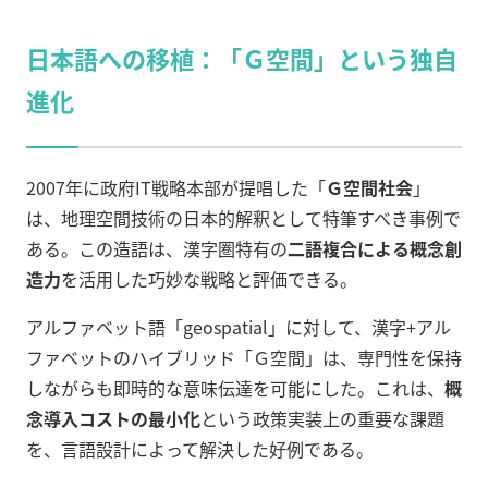
日本語への移植：「Ｇ空間」という独自
進化
2007年に政府IT戦略本部が提唱した「
Ｇ空間社会
」
は、地理空間技術の日本的解釈として特筆すべき事例で
ある。この造語は、漢字圏特有の
二語複合による概念創
造力
を活用した巧妙な戦略と評価できる。
アルファベット語「geospatial」に対して、漢字+アル
ファベットのハイブリッド「Ｇ空間」は、専門性を保持
しながらも即時的な意味伝達を可能にした。これは、
概
念導入コストの最小化
という政策実装上の重要な課題
を、言語設計によって解決した好例である。