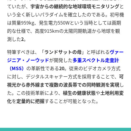
ていたが、
宇宙からの継続的な地球環境モニタリング
と
いう全く新しいパラダイムを確立したのである。初号機
は質量959kg、発生電力550Wという当時としては画期
的な仕様で、高度915kmの太陽同期軌道から地球を観
測した
2
。
特筆すべきは、「
ランドサットの母
」と呼ばれる
ヴァー
ジニア・ノーウッド
が開発した
多重スペクトル走査計
（MSS）
の革新性である
20
。従来のビデオカメラ方式
に対し、デジタルスキャナー方式を採用することで、
可
視光から赤外線まで複数の波長帯での同時観測を実現
し
た。この技術革新により、
植生の健康状態
や
土地利用変
化
を
定量的に把握
することが可能となった。