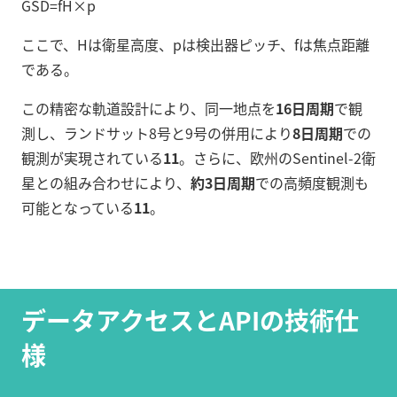
GS
D
=
f
H
×
p
ここで、Hは衛星高度、pは検出器ピッチ、fは焦点距離
である。
この精密な軌道設計により、同一地点を
16日周期
で観
測し、ランドサット8号と9号の併用により
8日周期
での
観測が実現されている
11
。さらに、欧州のSentinel-2衛
星との組み合わせにより、
約3日周期
での高頻度観測も
可能となっている
11
。
データアクセスとAPIの技術仕
様