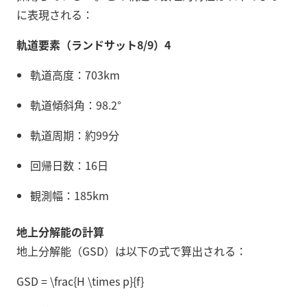
に表現される：
軌道要素（ランドサット8/9）
4
軌道高度：703km
軌道傾斜角：98.2°
軌道周期：約99分
回帰日数：16日
観測幅：185km
地上分解能の計算
地上分解能（GSD）は以下の式で算出される：
GSD = \frac{H \times p}{f}