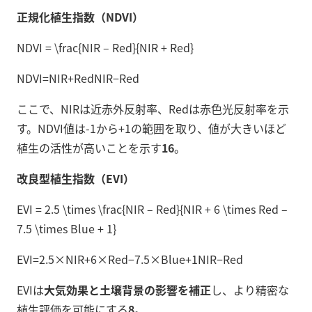
正規化植生指数（NDVI）
NDVI = \frac{NIR – Red}{NIR + Red}
N
D
V
I
=
N
I
R
+
R
e
d
N
I
R
−
R
e
d
ここで、NIRは近赤外反射率、Redは赤色光反射率を示
す。NDVI値は-1から+1の範囲を取り、値が大きいほど
植生の活性が高いことを示す
16
。
改良型植生指数（EVI）
EVI = 2.5 \times \frac{NIR – Red}{NIR + 6 \times Red –
7.5 \times Blue + 1}
E
V
I
=
2.5
×
N
I
R
+
6
×
R
e
d
−
7.5
×
Bl
u
e
+
1
N
I
R
−
R
e
d
EVIは
大気効果と土壌背景の影響を補正
し、より精密な
植生評価を可能にする
8
。