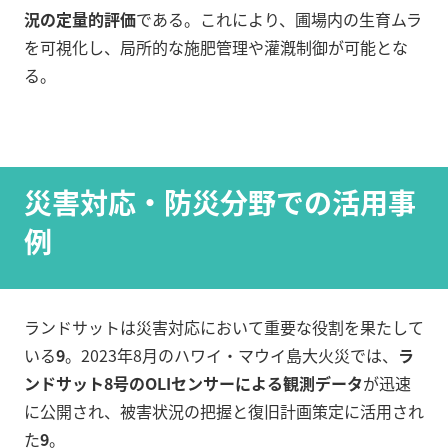
況の定量的評価
である。これにより、圃場内の生育ムラ
を可視化し、局所的な施肥管理や灌漑制御が可能とな
る。
災害対応・防災分野での活用事
例
ランドサットは災害対応において重要な役割を果たして
いる
9
。2023年8月のハワイ・マウイ島大火災では、
ラ
ンドサット8号のOLIセンサーによる観測データ
が迅速
に公開され、被害状況の把握と復旧計画策定に活用され
た
9
。