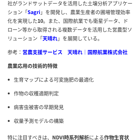
社がランドサットデータを活用した土壌分析アプリケー
ション「
Sagri
」を開発し、農業生産者の圃場管理効率
化を実現した
10
。また、国際航業でも衛星データ、ド
ローン等から取得される複数データを活用した営農型ソ
リューション「
天晴れ
」を展開している。
参考：
営農支援サービス 天晴れ｜国際航業株式会社
農業応用の技術的特徴
生育マップによる可変施肥の最適化
作物の収穫適期判定
病害虫被害の早期発見
収量予測モデルの構築
特に注目すべきは、
NDVI時系列解析
による
作物生育状