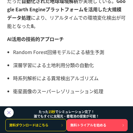
だった
自動化された地球環境解析
が実現している。
Goo
gle Earth Engineプラットフォームを活用した大規模
データ処理
により、リアルタイムでの環境変化検出が可
能となった
8
。
AI活用の技術的アプローチ
Random Forest回帰モデルによる植生予測
深層学習による土地利用分類の自動化
時系列解析による異常検出アルゴリズム
衛星画像のスーパーレゾリューション処理
たった
15秒
でシミュレーション完了！
誰でもすぐに太陽光・蓄電池の提案が可能！
資料ダウンロードはこちら
無料トライアルを始める
オープンデータ政策の戦略的意