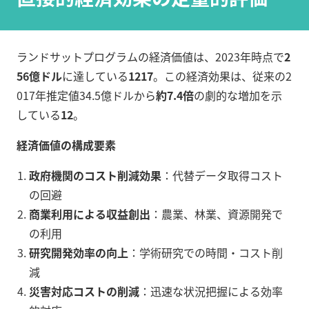
ランドサットプログラムの経済価値は、2023年時点で
2
56億ドル
に達している
12
17
。この経済効果は、従来の2
017年推定値34.5億ドルから
約7.4倍
の劇的な増加を示
している
12
。
経済価値の構成要素
政府機関のコスト削減効果
：代替データ取得コスト
の回避
商業利用による収益創出
：農業、林業、資源開発で
の利用
研究開発効率の向上
：学術研究での時間・コスト削
減
災害対応コストの削減
：迅速な状況把握による効率