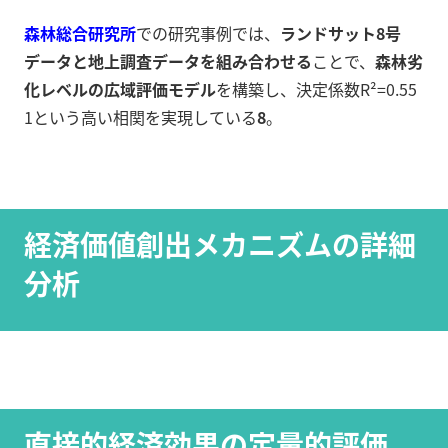
森林総合研究所
での研究事例では、
ランドサット8号
データと地上調査データを組み合わせる
ことで、
森林劣
化レベルの広域評価モデル
を構築し、決定係数R²=0.55
1という高い相関を実現している
8
。
経済価値創出メカニズムの詳細
分析
直接的経済効果の定量的評価