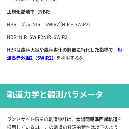
正規化燃焼率（NBR）
NBR = \frac{NIR – SWIR2}{NIR + SWIR2}
NBR
=
N
I
R
+
S
W
I
R
2
N
I
R
−
S
W
I
R
2
NBRは
森林火災や森林劣化の評価に特化した指標
で、
短
波長赤外線2（SWIR2）
を利用する
8
。
軌道力学と観測パラメータ
ランドサット衛星の軌道設計は、
太陽同期準回帰軌道
を
採用している
11
。この軌道の数理的特性は以下のよう