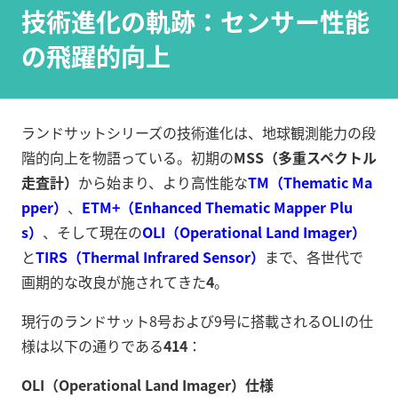
技術進化の軌跡：センサー性能
の飛躍的向上
ランドサットシリーズの技術進化は、地球観測能力の段
階的向上を物語っている。初期の
MSS（多重スペクトル
走査計）
から始まり、より高性能な
TM（Thematic Ma
pper）
、
ETM+（Enhanced Thematic Mapper Plu
s）
、そして現在の
OLI（Operational Land Imager）
と
TIRS（Thermal Infrared Sensor）
まで、各世代で
画期的な改良が施されてきた
4
。
現行のランドサット8号および9号に搭載されるOLIの仕
様は以下の通りである
4
14
：
OLI（Operational Land Imager）仕様