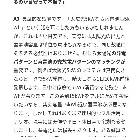
るのが目安って本当？」
A3: 典型的な誤解
です。「太陽光5kWなら蓄電池も5k
Wh」という話を耳にした方もいるかもしれません
が、これは古い目安です
。実際には太陽光の出力と
蓄電池容量は単位も意味も異なるので、同じ数値に
そろえる必然性はありません。むしろ
太陽光の発電
パターンと蓄電池の充放電パターンのマッチングが
重要
です。例えば太陽光5kWのシステムは真南向き
ならピークで5kW発電し、晴天日なら1日20kWh前後
発電します
。日中に家庭で5kWh消費すると残り15k
Whが余ります
。この余剰15kWhをフルに貯めて夜使
いたいなら、実効容量15kWh近い蓄電池が必要にな
ります。しかしそれはあくまで理想的なフル活用シ
ナリオ。現実には天候や平日・休日差で余剰も変動
しますし、蓄電池には損失もあります。ある試算で