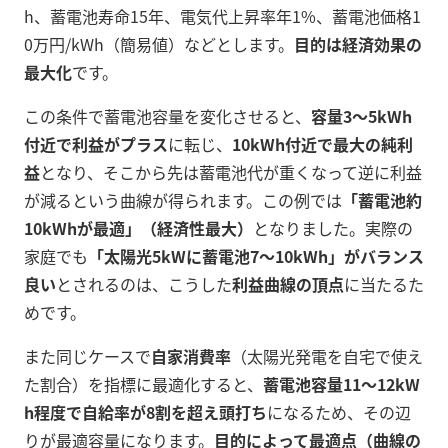
h、蓄電池寿命15年、電気代上昇率年1%、蓄電池価格1
0万円/kWh（簡易値）などとします。
目的は経済効果の
最大化
です。
この条件で蓄電池容量を変化させると、
容量3～5kWh
付近で利益がプラス
に転じ、
10kWh付近で最大の純利
益
となり、そこから先は蓄電池代が重くなって逆に利益
が減るという曲線が得られます。この例では
「蓄電池約
10kWhが最適」（経済性最大）
となりました。実際の
家庭でも
「太陽光5kWに蓄電池7～10kWh」がバランス
良い
とされるのは、こうした
利益曲線の頂点
に当たるた
めです
。
また同じケースで
自家消費率
（太陽光発電を自宅で使え
た割合）を指標に最適化すると、
蓄電池容量11～12kW
h程度で自給率が8割を超え頭打ち
になるため、その辺
りが最適容量になります
。
目的によって最適点（曲線の