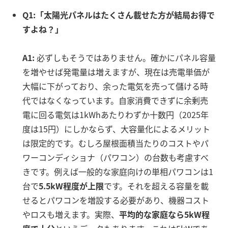
Q1:「太陽光パネルはたくさん載せた方が結局お得で
すよね？」
A1:
必ずしもそうではありません。確かにパネル容量
を増やせば発電量は増えますが、現在は売電単価が
大幅に下がっており、余った電気を売って儲ける時
代ではなくなっています。自家消費できずに余剰売
電に回る電気は1kWhあたりわずか十数円（2025年
度は15円）にしかならず、大容量化によるメリット
は限定的です。むしろ屋根面積当たりのコストやパ
ワーコンディショナ（パワコン）の台数も考慮すべ
きです。例えば一般的な家庭向けの単相パワコンは1
台で
5.5kW程度が上限
です
。それを超える容量を載
せるとパワコンを増設する必要があり、機器コスト
やロスも増えます。実際、
平均的な家庭なら5kW程