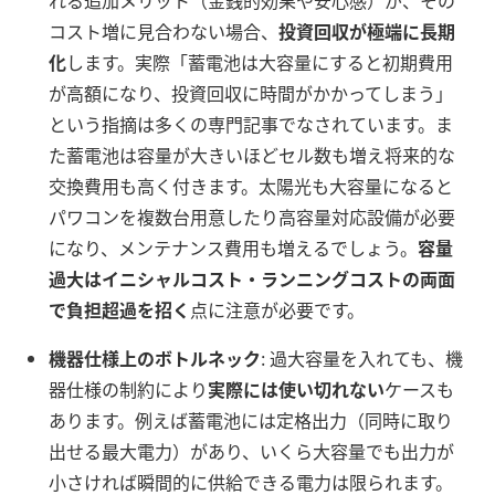
れる追加メリット（金銭的効果や安心感）が、その
コスト増に見合わない場合、
投資回収が極端に長期
化
します。実際「蓄電池は大容量にすると初期費用
が高額になり、投資回収に時間がかかってしまう」
という指摘は多くの専門記事でなされています
。ま
た蓄電池は容量が大きいほどセル数も増え将来的な
交換費用も高く付きます。太陽光も大容量になると
パワコンを複数台用意したり高容量対応設備が必要
になり、メンテナンス費用も増えるでしょう。
容量
過大はイニシャルコスト・ランニングコストの両面
で負担超過を招く
点に注意が必要です。
機器仕様上のボトルネック
: 過大容量を入れても、機
器仕様の制約により
実際には使い切れない
ケースも
あります。例えば蓄電池には定格出力（同時に取り
出せる最大電力）があり、いくら大容量でも出力が
小さければ瞬間的に供給できる電力は限られます
。