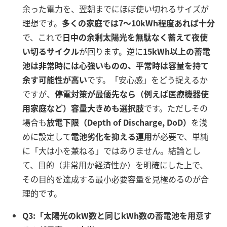
余った電力を、翌朝までにほぼ使い切れるサイズが
理想です。
多くの家庭では7～10kWh程度あれば十分
で、これで
日中の余剰太陽光を無駄なく蓄えて夜使
い切るサイクル
が回ります
。逆に
15kWh以上の蓄電
池は非常時には心強いものの、平常時は容量を持て
余す可能性が高い
です。「安心感」をどう捉えるか
ですが、
停電対策が最優先なら（例えば医療機器使
用家庭など）容量大きめも選択肢
です。ただしその
場合も
放電下限（Depth of Discharge, DoD）
を浅
めに設定して
電池劣化を抑える運用
が必要で
、単純
に「大は小を兼ねる」ではありません。結論とし
て、目的（非常用か経済性か）を明確にした上で、
その目的を達成する最小必要容量を見極めるのが合
理的です。
Q3:「太陽光のkW数と同じkWh数の蓄電池を用意す