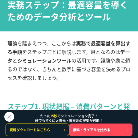
実務ステップ：最適容量を導く
ためのデータ分析とツール
理論を踏まえつつ、ここからは
実務で最適容量を算出す
る手順
をステップごとに解説します。鍵となるのは
デー
タ
と
シミュレーションツール
の活用です。経験や勘に頼
るのではなく、きちんと数字に基づき容量を決めるプロ
セスを確認しましょう。
ステップ1. 現状把握 – 消費パターンと発
電ポテンシャルの見える化
たった
15秒
でシミュレーション完了！
誰でもすぐに太陽光・蓄電池の提案が可能！
資料ダウンロードはこちら
無料トライアルを始める