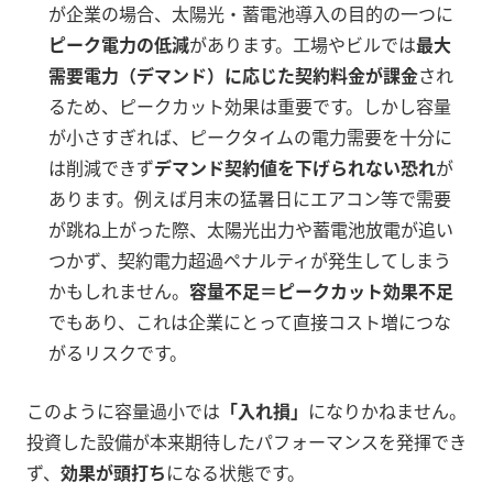
が企業の場合、太陽光・蓄電池導入の目的の一つに
ピーク電力の低減
があります。工場やビルでは
最大
需要電力（デマンド）に応じた契約料金が課金
され
るため、ピークカット効果は重要です。しかし容量
が小さすぎれば、ピークタイムの電力需要を十分に
は削減できず
デマンド契約値を下げられない恐れ
が
あります。例えば月末の猛暑日にエアコン等で需要
が跳ね上がった際、太陽光出力や蓄電池放電が追い
つかず、契約電力超過ペナルティが発生してしまう
かもしれません。
容量不足＝ピークカット効果不足
でもあり、これは企業にとって直接コスト増につな
がるリスクです。
このように容量過小では
「入れ損」
になりかねません。
投資した設備が本来期待したパフォーマンスを発揮でき
ず、
効果が頭打ち
になる状態です。