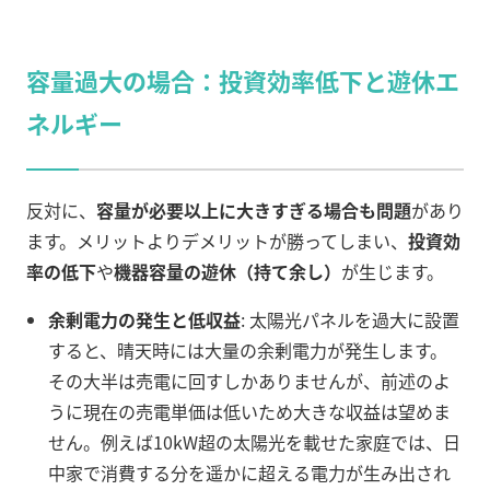
容量過大の場合：投資効率低下と遊休エ
ネルギー
反対に、
容量が必要以上に大きすぎる場合も問題
があり
ます。メリットよりデメリットが勝ってしまい、
投資効
率の低下
や
機器容量の遊休（持て余し）
が生じます。
余剰電力の発生と低収益
: 太陽光パネルを過大に設置
すると、晴天時には大量の余剰電力が発生します。
その大半は売電に回すしかありませんが、前述のよ
うに現在の売電単価は低いため大きな収益は望めま
せん
。例えば10kW超の太陽光を載せた家庭では、日
中家で消費する分を遥かに超える電力が生み出され