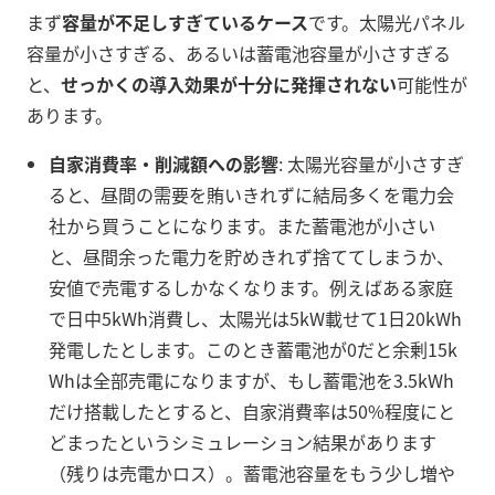
まず
容量が不足しすぎているケース
です。太陽光パネル
容量が小さすぎる、あるいは蓄電池容量が小さすぎる
と、
せっかくの導入効果が十分に発揮されない
可能性が
あります。
自家消費率・削減額への影響
: 太陽光容量が小さすぎ
ると、昼間の需要を賄いきれずに結局多くを電力会
社から買うことになります。また蓄電池が小さい
と、昼間余った電力を貯めきれず捨ててしまうか、
安値で売電するしかなくなります。例えばある家庭
で日中5kWh消費し、太陽光は5kW載せて1日20kWh
発電したとします。このとき蓄電池が0だと余剰15k
Whは全部売電になりますが、もし蓄電池を3.5kWh
だけ搭載したとすると、自家消費率は50%程度にと
どまったというシミュレーション結果があります
（残りは売電かロス）。蓄電池容量をもう少し増や