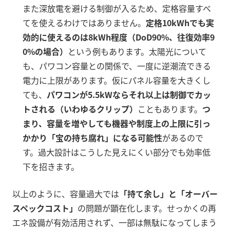
また深放電を避ける制御が入るため、定格容量すべ
てを使えるわけではありません
。
定格10kWhでも実
効的に使えるのは8kWh程度（DoD90%、往復効率9
0%の場合）
という例もあります
。太陽光について
も、パワコン容量との関係で、一度に逆潮流できる
電力に上限があります。仮にパネル容量を大きくし
ても、
パワコンが5.5kWならそれ以上は制御でカッ
トされる（いわゆるクリップ）
こともあります。
つ
まり、容量を増やしても機器や制度上の上限に引っ
かかり「宝の持ち腐れ」になる可能性
があるので
す。過大設計はこうした見えにくい部分でも効率低
下を招きます。
以上のように、容量過大では
「持て余し」と「オーバー
スペックコスト」
の問題が顕在化します。せっかくの再
エネ設備が有効活用されず、一部は無駄になってしまう