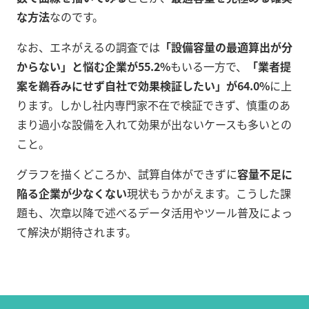
な方法
なのです。
なお、エネがえるの調査では
「設備容量の最適算出が分
からない」と悩む企業が55.2%
もいる一方で
、
「業者提
案を鵜呑みにせず自社で効果検証したい」が64.0%
に上
ります
。しかし社内専門家不在で検証できず、慎重のあ
まり過小な設備を入れて効果が出ないケースも多いとの
こと
。
グラフを描くどころか、試算自体ができずに
容量不足に
陥る企業が少なくない
現状もうかがえます。こうした課
題も、次章以降で述べるデータ活用やツール普及によっ
て解決が期待されます。