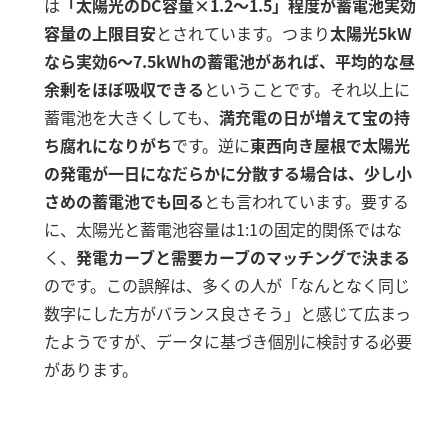
は
「太陽光のDC容量×1.2～1.5」程度が蓄電池実効
容量の上限目安
とされています
。つまり
太陽光5kW
なら実効6～7.5kWhの蓄電池があれば、平均的な昼
余剰をほぼ吸収できる
ということです
。それ以上に
蓄電池を大きくしても、
満充電の日が増えて宝の持
ち腐れになりがち
です。逆に
東西向き屋根で太陽光
の発電が一日になだらかに分散する場合は、少し小
さめの蓄電池でも回る
とも言われています
。要する
に、太陽光と蓄電池容量は1:1の固定的関係ではな
く、
発電カーブと需要カーブのマッチングで決まる
のです。この誤解は、多くの人が「なんとなく同じ
数字にした方がバランス良さそう」と感じて広まっ
たようですが、データに基づき個別に検討する必要
があります。