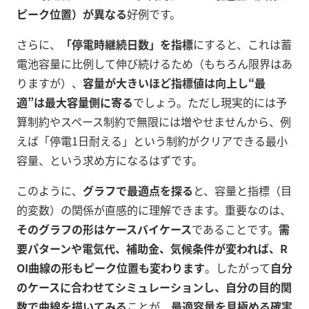
ピーク位置）が異なる
好例です。
さらに、
「停電時継続日数」を指標
にすると、これは蓄
電池容量に比例して伸び続けるため（もちろん限界はあ
りますが）、
容量が大きいほど指標値は向上し“最
適”は最大容量側に寄る
でしょう。ただし現実的には予
算制約やスペース制約で無限には増やせませんから、例
えば「停電1日耐える」という制約がクリアできる最小
容量、という求め方になるはずです。
このように、
グラフで最適点を探る
と、容量と指標（目
的変数）の関係が直感的に理解できます。重要なのは、
そのグラフの形はケースバイケース
であることです。
需
要パターンや電気代、補助金、気候条件が変われば、R
OI曲線の形もピーク位置も変わります
。したがって
自分
のケースに合わせてシミュレーションし、自分の目的関
数で曲線を描いてみる
ことが、
最適容量を見極める確実