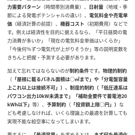
力需要パターン
（時間帯別消費量）、
日射量
（地域・季
節による発電ポテンシャルの違い）、
電気料金や売電単
価
（経済計算の前提）、
機器コスト
（初期費用）などで
す。例えば経済性を目的に据えるなら、「平日昼間の電
力消費が多いか」「現在の電気料金単価はいくらか」
「今後何％ずつ電気代が上がりそうか」等の説明変数を
きちんと把握・予測する必要があります
。
加えて忘れてはならないのが
制約条件
です。
物理的制約
（
「屋根に載るパネル面積は○㎡まで」や「分電盤容量
上これ以上は接続不可」）、制度的制約（「低圧連系は
パワコン出力10kW未満まで」「補助金要件で蓄電池20
kWh以下」
等
）、
予算制約
（
「投資額上限○円」）
な
ども考慮しなければ、いくら理論上の最適を計算しても
実現不能な絵空事になってしまいます。
要するに、
「最適容量」
を求めるとは、
まず何を最適化