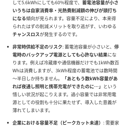
して5.6kWhにしても60%程度で、
蓄電池容量が小さ
いうちは自家消費率・光熱費削減額の伸びが頭打ち
になる
傾向が見られます
。容量不足により、本来得
られたはずの削減メリットを取り逃がす、いわゆる
チャンスロス
が発生するのです。
非常時供給不足のリスク
: 蓄電池容量が小さいと、
停
電時のバックアップ電源としても心許ない結果
にな
ります。例えば冷蔵庫や通信機器だけでも1kWh数百
Whは消費しますが、3kWh程度の蓄電池では数時間
～半日しか持ちません。
「あともう数kWh容量があ
れば夜通し照明と携帯充電ができたのに…」
という
惜しい状況が起こりえます。過小容量では非常用電
源としての役割も十分に果たせず、導入した意義が
薄れてしまいます。
企業における容量不足（ピークカット未達）
: 需要家