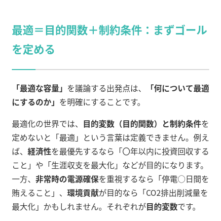
最適＝目的関数＋制約条件：まずゴール
を定める
「最適な容量」
を議論する出発点は、
「何について最適
にするのか」
を明確にすることです
。
最適化の世界では、
目的変数（目的関数）と制約条件
を
定めないと「最適」という言葉は定義できません
。例え
ば、
経済性
を最優先するなら「〇年以内に投資回収する
こと」や「生涯収支を最大化」などが目的になります。
一方、
非常時の電源確保
を重視するなら「停電○日間を
賄えること」、
環境貢献
が目的なら「CO2排出削減量を
最大化」かもしれません。それぞれが
目的変数
です。