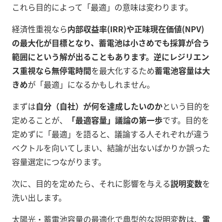
これら目的によって「最適」の意味は変わります。
経済性重視なら
内部収益率(IRR)や正味現在価値(NPV)
の最大化が目標となり、蓄電池は小さめでも採算が合う
範囲にという解が出ることもあります。逆にレジリエン
ス重視なら無停電時間
を最大化するため
蓄電池容量は大
きめ
が「最適」になるかもしれません。
まずは
自分（自社）が何を達成したいのか
という目的を
定めることが、
「最適容量」議論の第一歩
です
。目的を
定めずに「最適」を語ると、議論する人それぞれが違う
ベクトルを向いてしまい、結論が出ないばかりか誤った
容量選定につながります。
次に、目的を定めたら、それに影響を与える
説明変数
を
洗い出します。
太陽光・蓄電池容量の最適化で典型的な説明変数は、
電