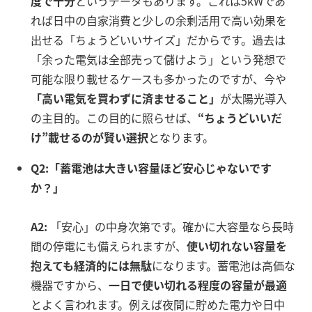
度で十分
というデータもあります
。これは5kWであ
れば日中の自家消費と少しの余剰活用で高い効果を
出せる「ちょうどいいサイズ」だからです。過去は
「余った電気は全部売って儲けよう」という発想で
可能な限り載せるケースも多かったのですが、今や
「高い電気を買わずに済ませること」
が太陽光導入
の主目的
。この目的に照らせば、
“ちょうどいいだ
け”載せるのが賢い選択
となります
。
Q2:「蓄電池は大きい容量ほど安心じゃないです
か？」
A2:
「安心」の中身次第です。確かに大容量なら長時
間の停電にも備えられますが、
使い切れない容量を
抱えても経済的には無駄
になります。蓄電池は高価な
機器ですから、
一日で使い切れる程度の容量が最適
とよく言われます。例えば夜間に貯めた電力や日中