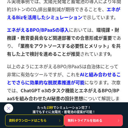
ル実現事例では、太陽光発電と蓄電池の導入により年間
約19トンのCO₂排出量削減が期待できることを、
エネが
えるBizを活用したシミュレーション
で示しています。
エネがえるBPO/BPaaSの導入
においては、
環境課・財
務課・教育委員会など関連部署での合意形成が重要
であ
り、
「業務をアウトソースする必要性とメリット」を共
有した上で検討を進めることが推奨
されています
9
。
以上のようにエネがえるBPO/BPaaSは自治体にとって
非常に有効なツールですが、これを
AIと組み合わせるこ
とでさらに効果的な脱炭素推進が可能
になります。次章
では、
ChatGPT o3のタスク機能とエネがえるBPO/BP
aaSを組み合わせたAI秘書の設計思想
について解説しま
す。
たった
15秒
でシミュレーション完了！
誰でもすぐに太陽光・蓄電池の提案が可能！
資料ダウンロードはこちら
無料トライアルを始める