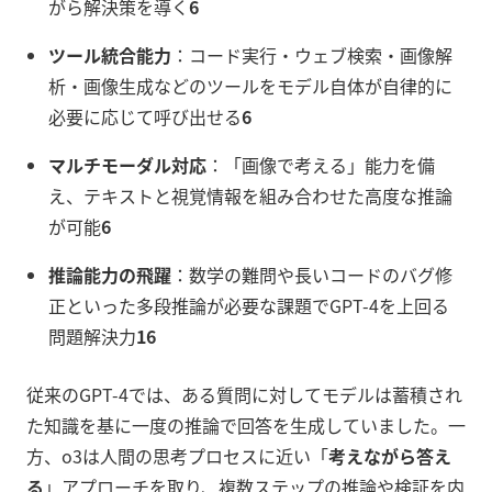
がら解決策を導く
6
ツール統合能力
：コード実行・ウェブ検索・画像解
析・画像生成などのツールをモデル自体が自律的に
必要に応じて呼び出せる
6
マルチモーダル対応
：「画像で考える」能力を備
え、テキストと視覚情報を組み合わせた高度な推論
が可能
6
推論能力の飛躍
：数学の難問や長いコードのバグ修
正といった多段推論が必要な課題でGPT-4を上回る
問題解決力
16
従来のGPT-4では、ある質問に対してモデルは蓄積され
た知識を基に一度の推論で回答を生成していました。一
方、o3は人間の思考プロセスに近い「
考えながら答え
る
」アプローチを取り、複数ステップの推論や検証を内