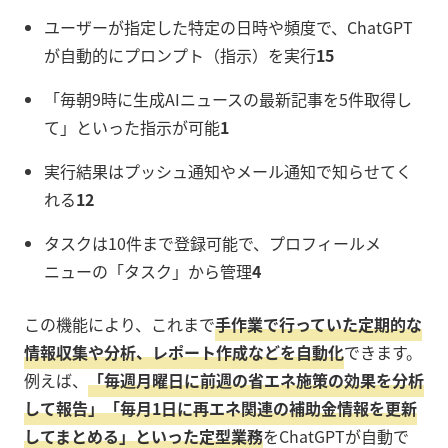
ユーザーが指定した特定の日時や頻度で、ChatGPT
が自動的にプロンプト（指示）を実行
15
「毎朝9時に生成AIニュースの最新記事を5件取得し
て」といった指示が可能
1
実行結果はプッシュ通知やメール通知で知らせてく
れる
1
2
タスクは10件まで登録可能で、プロフィールメ
ニューの「タスク」から管理
4
この機能により、これまで
手作業で行っていた定期的な
情報収集や分析、レポート作成などを自動化
できます。
例えば、
「毎週月曜日に前週の省エネ施策の効果を分析
して報告」「毎月1日に再エネ関連の補助金情報を更新
してまとめる」といった定型業務
をChatGPTが自動で