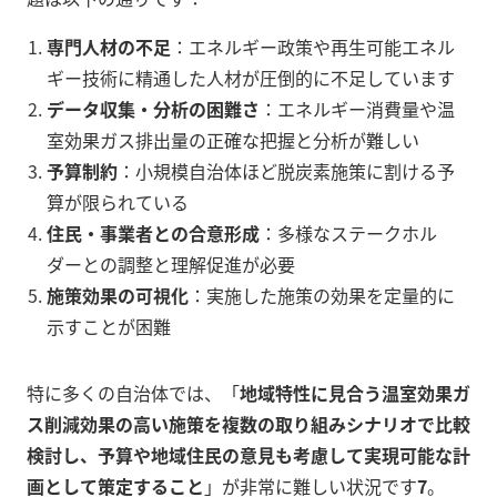
専門人材の不足
：エネルギー政策や再生可能エネル
ギー技術に精通した人材が圧倒的に不足しています
データ収集・分析の困難さ
：エネルギー消費量や温
室効果ガス排出量の正確な把握と分析が難しい
予算制約
：小規模自治体ほど脱炭素施策に割ける予
算が限られている
住民・事業者との合意形成
：多様なステークホル
ダーとの調整と理解促進が必要
施策効果の可視化
：実施した施策の効果を定量的に
示すことが困難
特に多くの自治体では、「
地域特性に見合う温室効果ガ
ス削減効果の高い施策を複数の取り組みシナリオで比較
検討し、予算や地域住民の意見も考慮して実現可能な計
画として策定すること
」が非常に難しい状況です
7
。