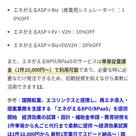
エネがえるASP＋Biz（産業用シミュレーター）：1
0%OFF
エネがえるASP＋EV・V2H：10%OFF
エネがえるASP＋Biz+EV/V2H：20%OFF
また、エネがえるBPO/BPaaSのサービスは
単発従量課
金（1件10,000円〜）で利用可能
であり、必要な時に必
要なだけ発注できるため、初期投資を抑えながら柔軟に
活用できます
12
。
参考：
国際航業、エコリンクスと提携し、再エネ導入・
提案業務を支援する 「エネがえるBPO/BPaaS」を提供
開始 経済効果の試算・設計・補助金申請・教育研修を
1件単発から丸ごと代行まで柔軟に提供 ～経済効果試算
は1件10,000円から 最短1営業日でスピード納品～ | 国