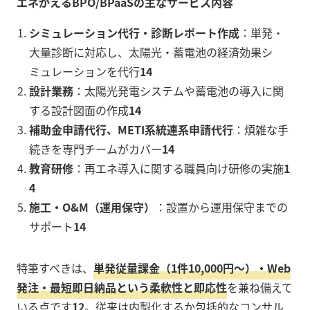
エネがえるBPO/BPaaSの主なサービス内容
シミュレーション代行・診断レポート作成
：単発・
大量診断に対応し、太陽光・蓄電池の経済効果シ
ミュレーションを代行
14
設計業務
：太陽光発電システムや蓄電池の導入に関
する設計図面の作成
14
補助金申請代行、METI系統連系申請代行
：煩雑な手
続きを専門チームがカバー
14
教育研修
：再エネ導入に関する職員向け研修の実施
1
4
施工・O&M（運用保守）
：設置から運用保守までの
サポート
14
特筆すべきは、
単発従量課金（1件10,000円〜）・Web
発注・最短即日納品という柔軟性と即応性
を兼ね備えて
いる点です
12
。従来は内製化するか包括的なコンサル