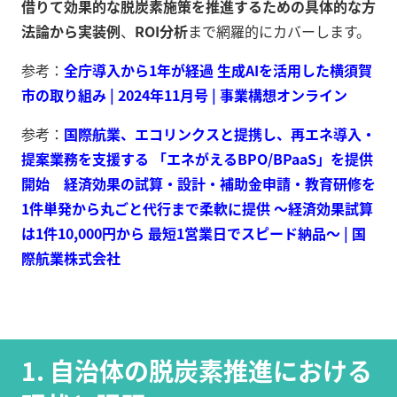
借りて効果的な脱炭素施策を推進するための具体的な方
法論から実装例
、
ROI分析
まで網羅的にカバーします。
参考：
全庁導入から1年が経過 生成AIを活用した横須賀
市の取り組み | 2024年11月号 | 事業構想オンライン
参考：
国際航業、エコリンクスと提携し、再エネ導入・
提案業務を支援する 「エネがえるBPO/BPaaS」を提供
開始 経済効果の試算・設計・補助金申請・教育研修を
1件単発から丸ごと代行まで柔軟に提供 ～経済効果試算
は1件10,000円から 最短1営業日でスピード納品～ | 国
際航業株式会社
1. 自治体の脱炭素推進における