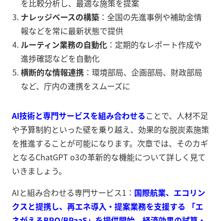
を比較分析し、最適な施策を提案
ナレッジベースの構築
：全国の先進事例や補助金情
報などを常に最新状態で提供
ルーティン業務の自動化
：定期的なレポート作成や
進捗確認などを自動化
横断的な情報連携
：環境部局、企画部局、財政部局
など、庁内の連携をスムーズに
AI技術と専門サービスを組み合わせる
ことで、人材不足
や予算制約といった壁を乗り越え、効果的な脱炭素施策
を推進することが可能になります。次章では、そのカギ
となるChatGPT o3の革新的な機能について詳しく見て
いきましょう。
AIと組み合わせる専門サービス1：
国際航業、エコリン
クスと提携し、再エネ導入・提案業務を支援する 「エ
ネがえるBPO/BPaaS」を提供開始 経済効果の試算・