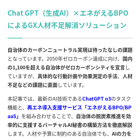
Chat GPT（生成AI）×エネがえるBPO
によるGX人材不足解消ソリューション
自治体のカーボンニュートラル実現は待ったなしの課題
となっています。2050年ゼロカーボン達成に向け、
国内
の1,100を超える自治体がゼロカーボンシティを宣言
し
ていますが、
具体的な行動計画や効果測定の手法
、
人材
不足などの課題に直面
しています。
本記事では、最新のAI技術である
ChatGPT o3
のタスク
機能と、
再エネ導入支援サービス「エネがえるBPO/BP
aaS」
を組み合わせることで、
自治体の脱炭素推進を効
率的に支援するバーチャルAI秘書の構築方法を徹底解説
します。人材や予算に制約のある自治体でも、
AIの力を