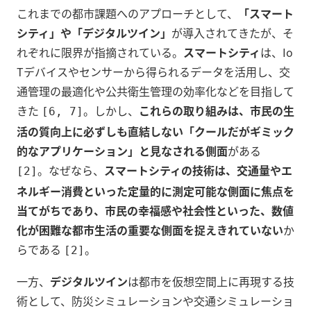
これまでの都市課題へのアプローチとして、
「スマート
シティ」や「デジタルツイン」
が導入されてきたが、そ
れぞれに限界が指摘されている。
スマートシティ
は、Io
Tデバイスやセンサーから得られるデータを活用し、交
通管理の最適化や公共衛生管理の効率化などを目指して
きた
。しかし、
これらの取り組みは、市民の生
[6, 7]
活の質向上に必ずしも直結しない「クールだがギミック
的なアプリケーション」と見なされる側面
がある
。なぜなら、
スマートシティの技術は、交通量やエ
[2]
ネルギー消費といった定量的に測定可能な側面に焦点を
当てがちであり、市民の幸福感や社会性といった、数値
化が困難な都市生活の重要な側面を捉えきれていない
か
らである
。
[2]
一方、
デジタルツイン
は都市を仮想空間上に再現する技
術として、防災シミュレーションや交通シミュレーショ