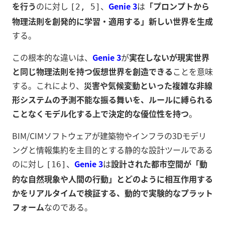
を行う
のに対し
、
Genie 3
は
「プロンプトから
[2, 5]
物理法則を創発的に学習・適用する」新しい世界を生成
する。
この根本的な違いは、
Genie 3
が
実在しないが現実世界
と同じ物理法則を持つ仮想世界を創造できる
ことを意味
する。これにより、
災害や気候変動といった複雑な非線
形システムの予測不能な振る舞いを、ルールに縛られる
ことなくモデル化する上で決定的な優位性を持つ
。
BIM/CIMソフトウェアが建築物やインフラの3Dモデリ
ングと情報集約を主目的とする静的な設計ツールである
のに対し
、
Genie 3
は
設計された都市空間が「動
[16]
的な自然現象や人間の行動」とどのように相互作用する
かをリアルタイムで検証する、動的で実験的なプラット
フォーム
なのである。