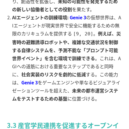
り、創造性を拡張し、
未知の可能性を発見するため
の新しい協働者としての役割
を果たす。
AIエージェントの訓練環境:
Genie 3
の仮想世界は、A
Iエージェントが現実世界で安全に機能するための無
限のカリキュラムを提供する
。
例えば、災
[9, 20]
害時の避難誘導ロボットや、複雑な交通状況を制御
する自律システムを、予測不能な「プロンプト可能
世界イベント」を含む環境で訓練できる
。これは、A
GIへの道筋における重要なステップであると同時
に、
社会実装のリスクを劇的に低減
する。この能力
は、
Genie 3
をゲームエンジンや単なるビジュアライ
ゼーションツールを超えた、
未来の都市運営システ
ムをテストするための基盤
に位置づける。
3.3 産官学民連携を促進するオープンイ