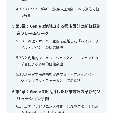
4.3
2.3 Genie 3がAGI（汎用人工知能）への道筋で担
う役割
5
第3章：Genie 3が創出する都市設計の新価値創
造フレームワーク
5.1
3.1 物理・サイバー空間を超越した「ハイパーリ
アル・ツイン」の概念提唱
5.2
3.2 創発的シミュレーションとAIエージェントの
学習による多層的価値創出
5.3
3.3 産官学民連携を促進するオープンイノベー
ションプラットフォームとしての役割
6
第4章：Genie 3を活用した都市設計の革新的ソ
リューション事例
6.1
4.1 災害レジリエンス強化：台風や洪水、土石流
の「what-if」シナリオ検証