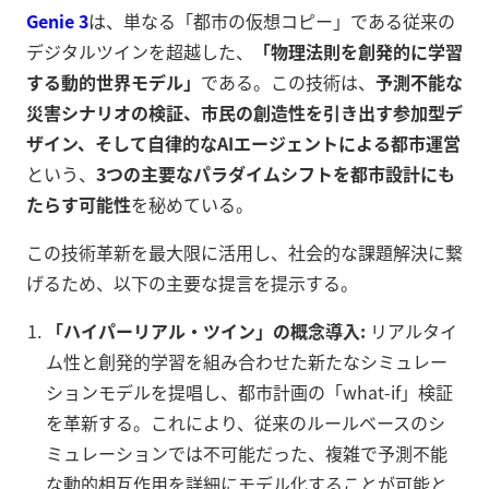
Genie 3
は、単なる「都市の仮想コピー」である従来の
デジタルツインを超越した、
「物理法則を創発的に学習
する動的世界モデル」
である。この技術は、
予測不能な
災害シナリオの検証、市民の創造性を引き出す参加型デ
ザイン、そして自律的なAIエージェントによる都市運営
という、
3つの主要なパラダイムシフトを都市設計にも
たらす可能性
を秘めている。
この技術革新を最大限に活用し、社会的な課題解決に繋
げるため、以下の主要な提言を提示する。
「ハイパーリアル・ツイン」の概念導入:
リアルタイ
ム性と創発的学習を組み合わせた新たなシミュレー
ションモデルを提唱し、都市計画の「what-if」検証
を革新する。これにより、従来のルールベースのシ
ミュレーションでは不可能だった、複雑で予測不能
な動的相互作用を詳細にモデル化することが可能と