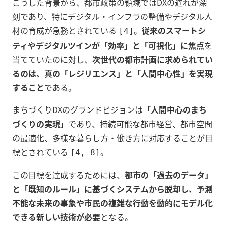
こうした背景から、都市政策の領域ではDXの遅れが深
刻であり、特にデジタル・インフラの整備やデジタル人
材の育成が急務とされている
。
従来のスマートシ
[4]
ティやデジタルツインが「効率」と「可視化」に焦点
を
当てていたのに対し、
次世代の都市計画に求められてい
るのは、真の「レジリエンス」と「人間中心性」を実現
すること
である。
まちづくりDXのグランドビジョンは
「人間中心のまち
づくりの実現」
であり、持続可能な都市経営、都市空間
の最適化、多様な暮らし方・働き方に対応することが目
標とされている
。
[4, 8]
この目標を達成するためには、
都市の「過去のデータ」
と「既知のルール」に基づくシステムから脱却し、予測
不能な未来の事象や市民の複雑な行動を動的にモデル化
できる新しい技術が必要
となる。