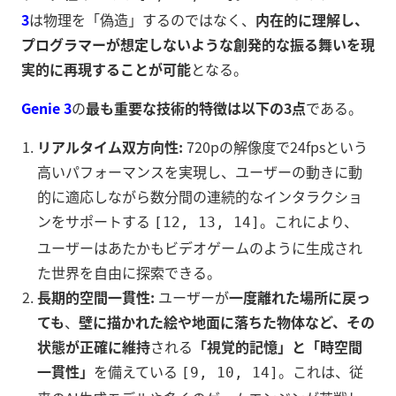
3
は物理を「偽造」するのではなく、
内在的に理解し、
プログラマーが想定しないような創発的な振る舞いを現
実的に再現することが可能
となる。
Genie 3
の
最も重要な技術的特徴は以下の3点
である。
リアルタイム双方向性:
720pの解像度で24fpsという
高いパフォーマンスを実現し、ユーザーの動きに動
的に適応しながら数分間の連続的なインタラクショ
ンをサポートする
。これにより、
[12, 13, 14]
ユーザーはあたかもビデオゲームのように生成され
た世界を自由に探索できる。
長期的空間一貫性:
ユーザーが
一度離れた場所に戻っ
ても
、
壁に描かれた絵や地面に落ちた物体など、その
状態が正確に維持
される
「視覚的記憶」と「時空間
一貫性」
を備えている
。これは、従
[9, 10, 14]