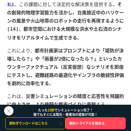
3
は、この課題に対して決定的な解決策を提供する。
そ
の創発的物理学習能力を活かし、台風接近中のハリケー
ンの風景や火山地帯のロボットの走行を再現するように
、都市空間における大規模な洪水や土石流のシナ
[14]
リオをリアルタイムで生成できる
。
これにより、
都市計画家はプロンプトにより「堤防が決
壊したら？」や「雨量が2倍になったら？」といったカ
ウンターファクチュアル（反実仮想）なシナリオを即座
にテストし、避難経路の最適化やインフラの脆弱性評価
を劇的に効率化する
。
これは、
災害シミュレーションの精度と応答性を飛躍的
に向上させ、より強靭な都市づくりに貢献
する。
たった
15秒
でシミュレーション完了！
誰でもすぐに太陽光・蓄電池の提案が可能！
資料ダウンロードはこちら
無料トライアルを始める