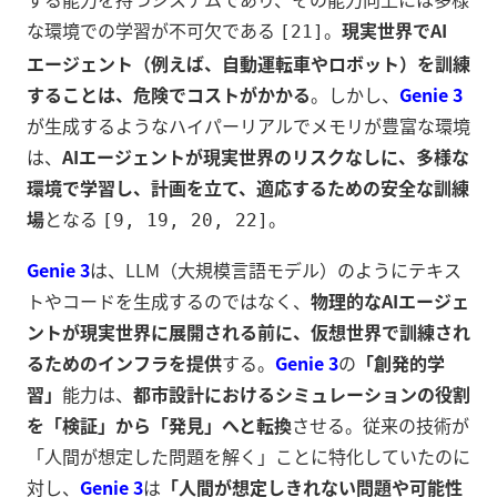
な環境での学習が不可欠である
。
現実世界でAI
[21]
エージェント（例えば、自動運転車やロボット）を訓練
することは、危険でコストがかかる
。しかし、
Genie 3
が生成するようなハイパーリアルでメモリが豊富な環境
は、
AIエージェントが現実世界のリスクなしに、多様な
環境で学習し、計画を立て、適応するための安全な訓練
場
となる
。
[9, 19, 20, 22]
Genie 3
は、LLM（大規模言語モデル）のようにテキス
トやコードを生成するのではなく、
物理的なAIエージェ
ントが現実世界に展開される前に、仮想世界で訓練され
るためのインフラを提供
する。
Genie 3
の
「創発的学
習」
能力は、
都市設計におけるシミュレーションの役割
を「検証」から「発見」へと転換
させる。従来の技術が
「人間が想定した問題を解く」ことに特化していたのに
対し、
Genie 3
は
「人間が想定しきれない問題や可能性