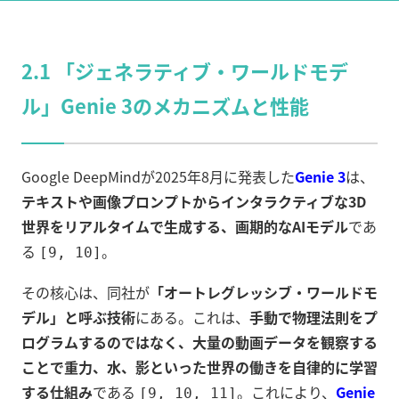
2.1 「ジェネラティブ・ワールドモデ
ル」Genie 3のメカニズムと性能
Google DeepMindが2025年8月に発表した
Genie 3
は、
テキストや画像プロンプトからインタラクティブな3D
世界をリアルタイムで生成する、画期的なAIモデル
であ
る
。
[9, 10]
その核心は、同社が
「オートレグレッシブ・ワールドモ
デル」と呼ぶ技術
にある。これは、
手動で物理法則をプ
ログラムするのではなく、大量の動画データを観察する
ことで重力、水、影といった世界の働きを自律的に学習
する仕組み
である
。これにより、
Genie
[9, 10, 11]