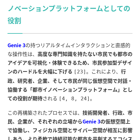
ノベーションプラットフォームとしての
役割
Genie 3
の持つリアルタイムインタラクションと直感的
な操作性は、
高度な専門知識を持たない市民でも都市の
アイデアを可視化・体験できるため、市民参加型デザイ
ンのハードルを大幅に下げる
。これにより、
行
[23]
政、研究者、企業、そして市民が同じ仮想空間で対話・
協働する「都市イノベーションプラットフォーム」とし
ての役割が期待
される
。
[4, 8, 24]
この再構築されたプロセスでは、
技術開発者、行政、市
民、企業が、それぞれの立場から
Genie 3
の仮想空間上
で協働し、フィジカル空間とサイバー空間が相互に影響
しあう、より柔軟で持続可能な都市を共創するエコシス