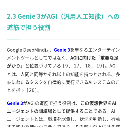
2.3 Genie 3がAGI（汎用人工知能）への
道筋で担う役割
Google DeepMindは、
Genie 3
を単なるエンターテイン
メントツールとしてではなく、
AGIに向けた「重要な足
がかり」
と位置づけている
。AGI
[9, 17, 18, 19]
とは、人間と同等かそれ以上の知能を持つとされる、多
岐にわたるタスクを自律的に実行できるAIシステムのこ
とを指す
。
[20]
Genie 3
がAGIの道筋で担う役割は、
この仮想世界をAI
エージェントの訓練場として提供すること
である。AI
エージェントとは、環境を認識し、状況を判断し、行動
する能力を持つシステムであり、その能力向上には多様