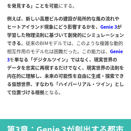
を発見する」ことを可能
にする。
例えば、新しい高層ビルの建設が局所的な風の流れや
ヒートアイランド現象にどう影響するかを、
Genie 3
が
学習した物理法則に基づいて創発的にシミュレーション
できる
。従来のBIMモデルでは、このような複雑な動的
相互作用のモデル化は困難だった。この能力は、
Genie
3
を
単なる「デジタルツイン」ではなく、現実世界の
データを忠実に再現するだけでなく、現実世界の法則を
内在的に理解し、未来の可能性を自由に生成・探索でき
る仮想世界、すなわち「ハイパーリアル・ツイン」とし
て位置づける根拠
となる。
第3章：Genie 3が創出する都市