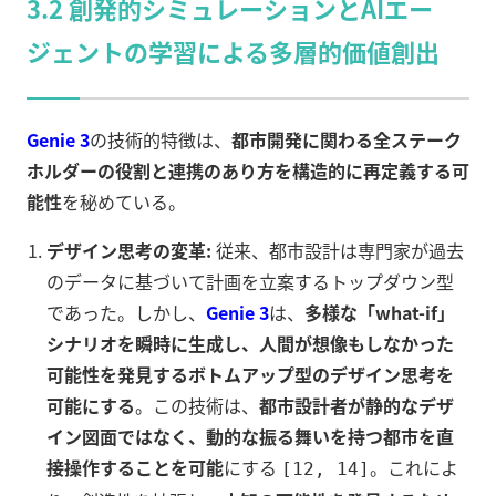
3.2 創発的シミュレーションとAIエー
ジェントの学習による多層的価値創出
Genie 3
の技術的特徴は、
都市開発に関わる全ステーク
ホルダーの役割と連携のあり方を構造的に再定義する可
能性
を秘めている。
デザイン思考の変革:
従来、都市設計は専門家が過去
のデータに基づいて計画を立案するトップダウン型
であった。しかし、
Genie 3
は、
多様な「what-if」
シナリオを瞬時に生成し、人間が想像もしなかった
可能性を発見するボトムアップ型のデザイン思考を
可能にする
。この技術は、
都市設計者が静的なデザ
イン図面ではなく、動的な振る舞いを持つ都市を直
接操作することを可能
にする
。これによ
[12, 14]