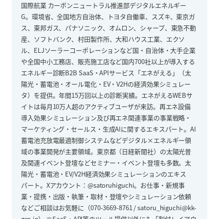
国際航業 カーボンニュートラル推進部デジタルエネルギー
G。環境省、全国地方自治体、トヨタ自働車、スズキ、東京ガ
ス、東邦ガス、パナソニック、オムロン、シャープ、東急不動
産、ソフトバンク、村田製作所、大和ハウス工業、エクソ
ル、ELJソーラーコーポレーションなど国・自治体・大手企業
や全国中小工務店、販売施工店など国内700社以上が導入する
エネルギー診断B2B SaaS・APIサービス「エネがえる」（太
陽光・蓄電池・オール電化・EV・V2Hの経済効果シミュレー
タ）を提供。年間15万回以上の診断実績。エネがえるWEBサ
イトは毎月10万人超のアクティブユーザが来訪。再エネ設備
導入効果シミュレーション及び再エネ関連事業の事業戦略・
マーケティング・セールス・生成AIに関するエキスパート。AI
蓄電池充放電最適制御システムなどデジタル×エネルギー領
域の事業開発が主要領域。東京都（日経新聞社）の太陽光普
及関連イベント登壇などセミナー・イベント登壇も多数。太
陽光・蓄電池・EV/V2H経済効果シミュレーションのエキス
パート。Xアカウント：@satoruhiguchi。お仕事・新規事
業・提携・出版・執筆・取材・登壇やシミュレーション依頼
などご相談はお気軽に（070-3669-8761 / satoru_higuchi@kk-
grp.jp） ※SaaS・API等のツール提供以外にも「割付レイアウ