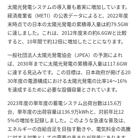
太陽光発電システムの導入量も着実に増加しています。
経済産業省（METI）の公表データによると、2022年度
末時点での日本の太陽光発電の累積導入量は約79.5GW
に達しました。これは、2012年度末の約6.6GWと比較
すると、10年間で約12倍に増加したことになります。
一般社団法人太陽光発電協会（JPEA）の予測によれ
ば、2030年までに太陽光発電の累積導入量は117.6GW
に達する見込みです。この目標は、日本政府が掲げる20
30年度の電源構成における太陽光発電の比率14～16%
を達成するために必要な設備容量とされています。
2023年度の単年度の蓄電システム出荷台数は15.6万
台、単年度の出荷容量は136.9万kWhと、対前年比12
5%の増加を記録しました。このような急速な普及は、
エネルギーの自給自足を目指す動きや、電気料金の高騰
に対する対策としての需要の高まりが背景にあります。