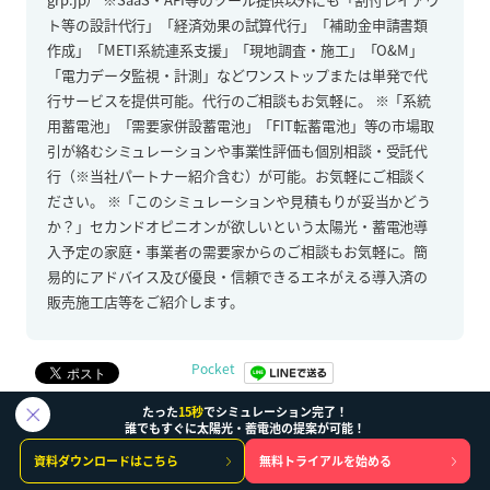
ト等の設計代行」「経済効果の試算代行」「補助金申請書類
作成」「METI系統連系支援」「現地調査・施工」「O&M」
「電力データ監視・計測」などワンストップまたは単発で代
行サービスを提供可能。代行のご相談もお気軽に。 ※「系統
用蓄電池」「需要家併設蓄電池」「FIT転蓄電池」等の市場取
引が絡むシミュレーションや事業性評価も個別相談・受託代
行（※当社パートナー紹介含む）が可能。お気軽にご相談く
ださい。 ※「このシミュレーションや見積もりが妥当かどう
か？」セカンドオピニオンが欲しいという太陽光・蓄電池導
入予定の家庭・事業者の需要家からのご相談もお気軽に。簡
易的にアドバイス及び優良・信頼できるエネがえる導入済の
販売施工店等をご紹介します。
Pocket
たった
15秒
でシミュレーション完了！
誰でもすぐに太陽光・蓄電池の提案が可能！
関連記事
資料ダウンロードはこちら
無料トライアルを始める