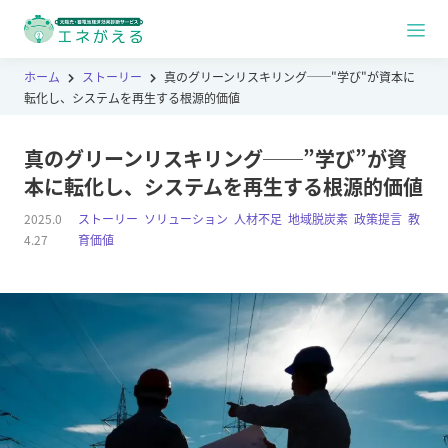
ホーム
ストーリー
真のグリーンリスキリング──"学び"が資本に
転化し、システムを再生する根源的価値
真のグリーンリスキリング──”学び”が資
本に転化し、システムを再生する根源的価値
2025.0
ストーリー
,
ソリューション
,
人材不足
,
地域脱炭素
,
政策提言
,
教
4.27
育価値