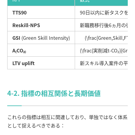
TTS90
90日以内に新タスクを9
Reskill-NPS
新職務移行後6ヵ月の従業
GSI
(Green Skill Intensity)
(\frac{Green,Skill,FTE}
A₍CO₂₎
(\frac{実削減t-CO₂}{Green 
LTV uplift
新スキル導入案件の平均
4-2. 指標の相互関係と長期価値
これらの指標は相互に関連しており、単独ではなく体系
として捉えるべきである：