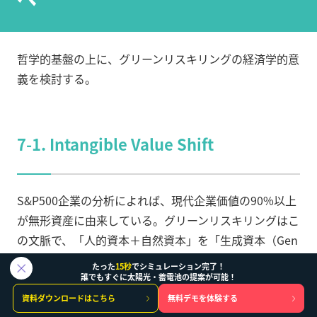
哲学的基盤の上に、グリーンリスキリングの経済学的意
義を検討する。
7-1. Intangible Value Shift
S&P500企業の分析によれば、現代企業価値の90%以上
が無形資産に由来している。グリーンリスキリングはこ
の文脈で、「人的資本＋自然資本」を「生成資本（Gen
erative Capital）」として資本勘定に繰り入れる鍵とな
たった
15秒
でシミュレーション完了！
誰でもすぐに太陽光・蓄電池の提案が可能！
る。
資料ダウンロードはこちら
無料デモを体験する
これは単なる会計技術の問題ではなく、資本主義の根幹