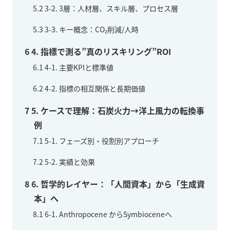
5.2
3-2. 3層：人材層、スキル層、プロセス層
5.3
3-3. キー概念：CO₂削減/人時
6
4. 指標で測る”真のリスキリング”ROI
6.1
4-1. 主要KPIと標準値
6.2
4-2. 指標の相互関係と長期価値
7
5. ケースで理解：石炭火力→洋上風力の転換事
例
7.1
5-1. フェーズ別・役割別アプローチ
7.2
5-2. 実績と効果
8
6. 哲学的レイヤー：「人間資本」から「生成資
本」へ
8.1
6-1. Anthropocene からSymbioceneへ