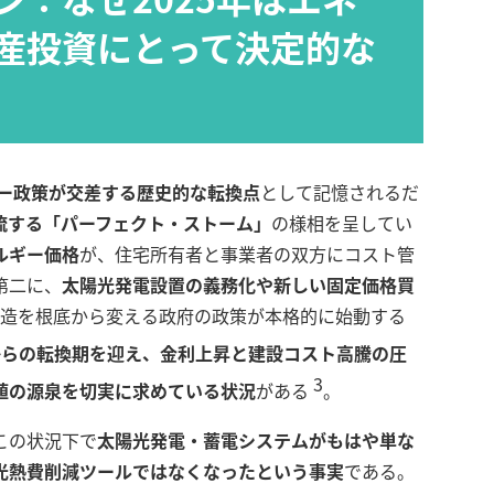
産投資にとって決定的な
ー政策が交差する歴史的な転換点
として記憶されるだ
流する「パーフェクト・ストーム」
の様相を呈してい
ルギー価格
が、住宅所有者と事業者の双方にコスト管
第二に、
太陽光発電設置の義務化や新しい固定価格買
造を根底から変える政府の政策が本格的に始動する
からの転換期を迎え、金利上昇と建設コスト高騰の圧
3
値の源泉を切実に求めている状況
がある
。
この状況下で
太陽光発電・蓄電システムがもはや単な
光熱費削減ツールではなくなったという事実
である。