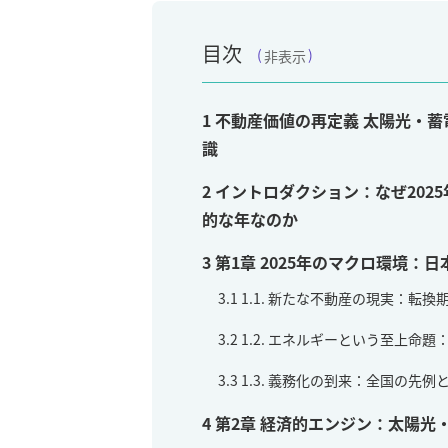
目次
非表示
1
不動産価値の再定義 太陽光・蓄
識
2
イントロダクション：なぜ202
的な年なのか
3
第1章 2025年のマクロ環境：
3.1
1.1. 新たな不動産の現実：転
3.2
1.2. エネルギーという至上命
3.3
1.3. 義務化の到来：全国の先例
4
第2章 経済的エンジン：太陽光