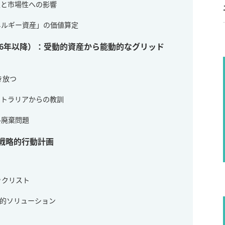
収入と市場性への影響
エネルギー資産」の価値算定
026年以降）：受動的資産から能動的なグリッド
き放つ
ーストラリアからの教訓
ル廃棄問題
の戦略的行動計画
ックリスト
践的ソリューション