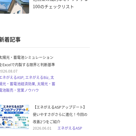
100のチェックリスト
新着記事
太陽光・蓄電池シミュレーション
をExcelで内製する限界と判断基準
2026.08.07
エネがえるASP, エネがえるBiz, 太
陽光・蓄電池経済効果, 太陽光・蓄
電池販売・営業ノウハウ
【エネがえるASPアップデート】
使いやすさがさらに進化！今回の
改善2つをご紹介
2026.06.01
エネがえるASP