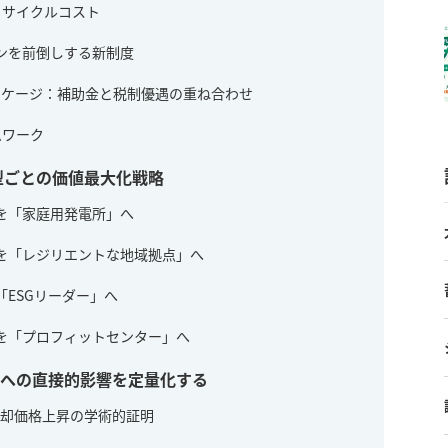
イフサイクルコスト
リターンを前倒しする新制度
パッケージ：補助金と税制優遇の重ね合わせ
ムワーク
型ごとの価値最大化戦略
宅を「家庭用発電所」へ
ョンを「レジリエントな地域拠点」へ
を「ESGリーダー」へ
倉庫を「プロフィットセンター」へ
価額への直接的影響を定量化する
：売却価格上昇の学術的証明