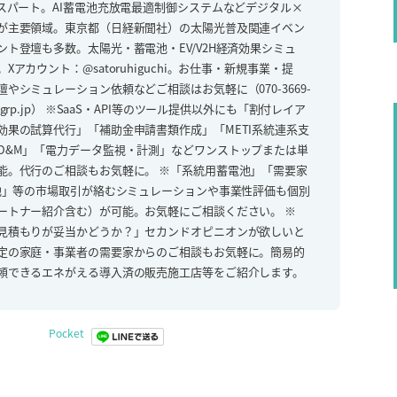
スパート。AI蓄電池充放電最適制御システムなどデジタル×
が主要領域。東京都（日経新聞社）の太陽光普及関連イベン
ト登壇も多数。太陽光・蓄電池・EV/V2H経済効果シミュ
アカウント：@satoruhiguchi。お仕事・新規事業・提
やシミュレーション依頼などご相談はお気軽に（070-3669-
chi@kk-grp.jp） ※SaaS・API等のツール提供以外にも「割付レイア
効果の試算代行」「補助金申請書類作成」「METI系統連系支
O&M」「電力データ監視・計測」などワンストップまたは単
能。代行のご相談もお気軽に。 ※「系統用蓄電池」「需要家
電池」等の市場取引が絡むシミュレーションや事業性評価も個別
ートナー紹介含む）が可能。お気軽にご相談ください。 ※
見積もりが妥当かどうか？」セカンドオピニオンが欲しいと
定の家庭・事業者の需要家からのご相談もお気軽に。簡易的
頼できるエネがえる導入済の販売施工店等をご紹介します。
Pocket