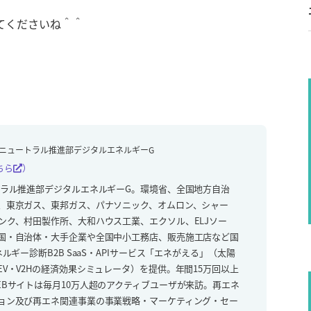
てくださいね＾＾
ニュートラル推進部デジタルエネルギーG
ちら
）
トラル推進部デジタルエネルギーG。環境省、全国地方自治
、東京ガス、東邦ガス、パナソニック、オムロン、シャー
ンク、村田製作所、大和ハウス工業、エクソル、ELJソー
国・自治体・大手企業や全国中小工務店、販売施工店など国
ルギー診断B2B SaaS・APIサービス「エネがえる」（太陽
V・V2Hの経済効果シミュレータ）を提供。年間15万回以上
EBサイトは毎月10万人超のアクティブユーザが来訪。再エネ
ョン及び再エネ関連事業の事業戦略・マーケティング・セー