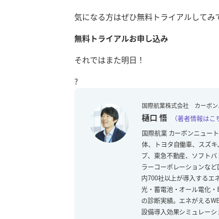
気になる方はぜひ無料トライアルしてみ
無料トライアルお申し込み
それではまた明日！
?
国際航業株式会社
カーボン
樋口 悟
（著者情報はこ
国際航業 カーボンニュー
体、トヨタ自働車、スズキ
プ、東急不動産、ソフトバ
ラーコーポレーションなど
内700社以上が導入するエネ
光・蓄電池・オール電化・E
の診断実績。エネがえるW
設備導入効果シミュレーシ