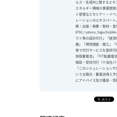
ルス・生成AIに関するエキ
エネルギー領域の事業開発
ト登壇などセミナー・イベン
レーションのエキスパート。X
携・出版・執筆・取材・登壇
8761 / satoru_higu
ウト等の設計代行」「経済
援」「現地調査・施工」「
発で代行サービスを提供可
併設蓄電池」「FIT転蓄
相談・受託代行（※当社パ
「このシミュレーションや
いう太陽光・蓄電池導入予
にアドバイス及び優良・信