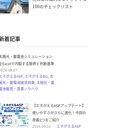
100のチェックリスト
新着記事
太陽光・蓄電池シミュレーション
をExcelで内製する限界と判断基準
2026.08.07
エネがえるASP, エネがえるBiz, 太
陽光・蓄電池経済効果, 太陽光・蓄
電池販売・営業ノウハウ
【エネがえるASPアップデート】
使いやすさがさらに進化！今回の
改善2つをご紹介
2026.06.01
エネがえるASP