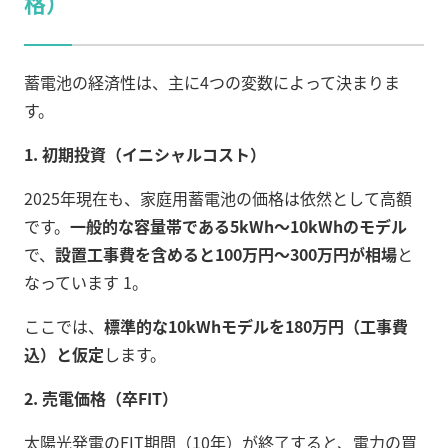
格）
蓄電池の経済性は、主に4つの変数によって決まりま
す。
1. 初期投資（イニシャルコスト）
2025年現在も、家庭用蓄電池の価格は依然として高額
です。
一般的な容量帯である5kWh〜10kWhのモデル
で、
設置工事費を含めると100万円〜300万円が相場
と
なっています 1。
ここでは、
標準的な10kWhモデルを180万円（工事費
込）と仮定
します。
2. 売電価格（卒FIT）
太陽光発電のFIT期間（10年）が終了すると、電力の買