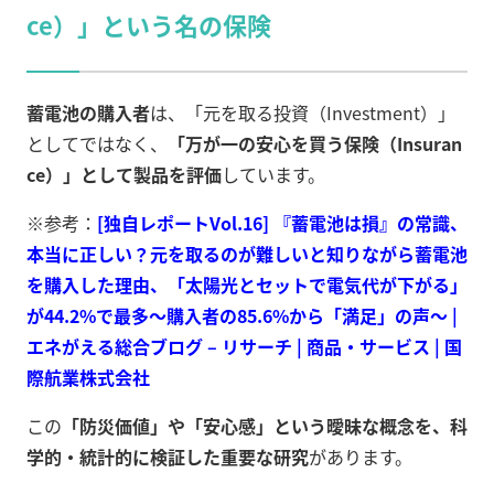
ce）」という名の保険
蓄電池の購入者
は、「元を取る投資（Investment）」
としてではなく、
「万が一の安心を買う保険（Insuran
ce）」として製品を評価
しています。
※参考：
[独自レポートVol.16] 『蓄電池は損』の常識、
本当に正しい？元を取るのが難しいと知りながら蓄電池
を購入した理由、「太陽光とセットで電気代が下がる」
が44.2%で最多〜購入者の85.6%から「満足」の声～ |
エネがえる総合ブログ – リサーチ | 商品・サービス | 国
際航業株式会社
この
「防災価値」や「安心感」という曖昧な概念を、科
学的・統計的に検証した重要な研究
があります。