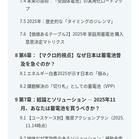
7.4
未来の技術：「全固体電池」の実用化ロードマッ
プ
7.5
2025年：歴史的な「タイミングのジレンマ」
7.6
【価値あるテーブル2】2025年 家庭用蓄電池 購入
意思決定マトリクス
8
第6章：【マクロ的視点】なぜ日本は蓄電池普
及を急ぐのか？
8.1
エネルギー白書2025が示す日本の「弱み」
8.2
課題解決の「切り札」としての蓄電池（VPP）
9
第7章：結論とソリューション — 2025年11
月、あなたは蓄電池を買うべきか？
9.1
【ユースケース別】推奨アクションプラン（2025.
11.14時点）
9.2
地味だが実効性のあるソリューション：補助金申