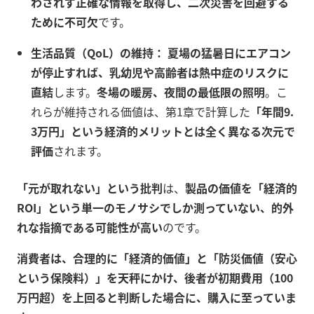
わされず正確な情報を取得し、二次災害を回避する
ために不可欠
です。
生活品質（QoL）の維持：
夏場の猛暑日にエアコン
が停止すれば、乳幼児や高齢者は熱中症のリスクに
直結
します。
冬場の暖房、夜間の最低限の照明
。こ
れらが維持される価値は、第1章で計算した
「年間9.
3万円」という経済的メリットとは全く異なる次元で
評価
されます。
「元が取れない」という批判
は、
製品の価値を「経済的
ROI」という単一のモノサシでしか測っていない、的外
れな指摘である可能性が高い
のです。
消費者は、合理的に「経済的価値」と「防災価値（安心
という保険料）」を天秤にかけ、後者が初期費用（100
万円超）を上回ると判断した場合に、購入に至っていま