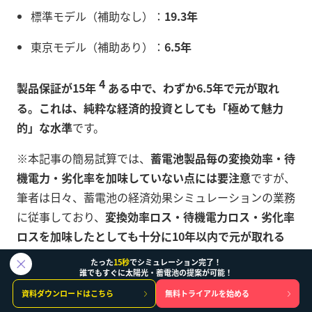
標準モデル（補助なし）：
19.3年
東京モデル（補助あり）：
6.5年
4
製品保証が15年
ある中で、わずか6.5年で元が取れ
る。これは、純粋な経済的投資としても「極めて魅力
的」な水準
です。
※本記事の簡易試算では、
蓄電池製品毎の変換効率・待
機電力・劣化率を加味していない点には要注意
ですが、
筆者は日々、蓄電池の経済効果シミュレーションの業務
に従事しており、
変換効率ロス・待機電力ロス・劣化率
ロスを加味したとしても十分に10年以内で元が取れる
水準になることは確認済
です。つまり
東京都にお住いの
たった
15秒
でシミュレーション完了！
方は太陽光+蓄電池をセットまたは、蓄電池単体でも元
誰でもすぐに太陽光・蓄電池の提案が可能！
が取れる水準の驚異的な補助金に恵まれていると言える
資料ダウンロードはこちら
無料トライアルを始める