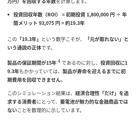
万円）を回収する年数
を計算します。
投資回収年数（ROI） = 初期投資 1,800,000 円 ÷ 年
間メリット 93,075 円 = 約19.3年
この
「19.3年」
という数字こそが、
「元が取れない」と
いう通説の正体
です。
4
製品の保証期間が15年
であるのに対し、
投資回収に1
9.3年
もかかっていては、
製品が寿命を迎えるまでに初
期費用を回収できません
。
このシミュレーション結果は、
経済合理性「だけ」を追
求する消費者
にとって、
蓄電池が魅力的な金融商品では
ない
ことを数理的に示しています。