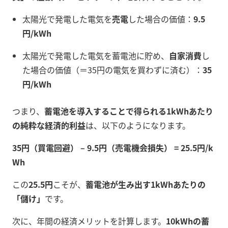
太陽光で発電した電気を
売電
した場合の価値：
9.5
円/kWh
太陽光で発電した電気を蓄電池に貯め、
自家消費
し
た場合の価値（＝35円の電気を買わずに済む）：
35
円/kWh
つまり、
蓄電池を導入することで得られる1kWhあたり
の純粋な経済的利益
は、以下のようになります。
35円（買電回避） – 9.5円（売電機会損失） = 25.5円/k
Wh
この
25.5円
こそが、
蓄電池が生み出す1kWhあたりの
「儲け」
です。
次に、年間の経済メリットを計算します。
10kWhの蓄