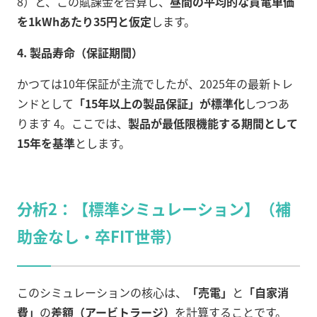
8）と、この賦課金を合算し、
昼間の平均的な買電単価
を1kWhあたり35円と仮定
します。
4. 製品寿命（保証期間）
かつては10年保証が主流でしたが、2025年の最新トレ
ンドとして
「15年以上の製品保証」が標準化
しつつあ
ります 4。ここでは、
製品が最低限機能する期間として
15年を基準
とします。
分析2：【標準シミュレーション】（補
助金なし・卒FIT世帯）
このシミュレーションの核心は、
「売電」
と
「自家消
費」
の
差額（アービトラージ）
を計算することです。