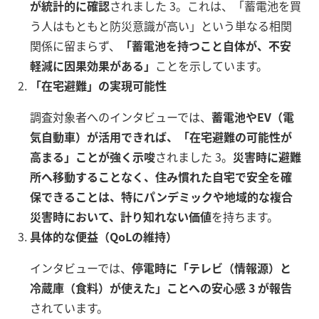
が統計的に確認
されました 3。これは、「蓄電池を買
う人はもともと防災意識が高い」という単なる相関
関係に留まらず、
「蓄電池を持つこと自体が、不安
軽減に因果効果がある」
ことを示しています。
「在宅避難」の実現可能性
調査対象者へのインタビューでは、
蓄電池やEV（電
気自動車）が活用できれば、「在宅避難の可能性が
高まる」ことが強く示唆
されました 3。
災害時に避難
所へ移動することなく、住み慣れた自宅で安全を確
保できることは、特にパンデミックや地域的な複合
災害時において、計り知れない価値
を持ちます。
具体的な便益（QoLの維持）
インタビューでは、
停電時に「テレビ（情報源）と
冷蔵庫（食料）が使えた」ことへの安心感 3 が報告
されています。