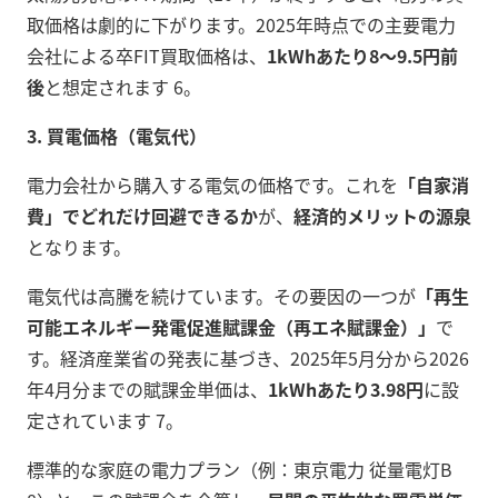
取価格は劇的に下がります。2025年時点での主要電力
会社による卒FIT買取価格は、
1kWhあたり8～9.5円前
後
と想定されます 6。
3. 買電価格（電気代）
電力会社から購入する電気の価格です。これを
「自家消
費」でどれだけ回避できるか
が、
経済的メリットの源泉
となります。
電気代は高騰を続けています。その要因の一つが
「再生
可能エネルギー発電促進賦課金（再エネ賦課金）」
で
す。経済産業省の発表に基づき、2025年5月分から2026
年4月分までの賦課金単価は、
1kWhあたり3.98円
に設
定されています 7。
標準的な家庭の電力プラン（例：東京電力 従量電灯B