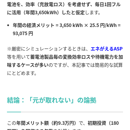
電池を、効率（充放電ロス）を考慮せず、毎日1回フル
に活用（年間3,650kWh）したと仮定
します。
年間の経済メリット = 3,650 kWh × 25.5 円/kWh =
93,075 円
※厳密にシミュレーションするときは、
エネがえるASP
等を用いて
蓄電池製品毎の変換効率ロスや待機電力を加
味するケースが多い
のですが、本記事では簡易的な試算
にとどめます。
結論：「元が取れない」の論拠
この
年間メリット額（約9.3万円）
で、
初期投資（180