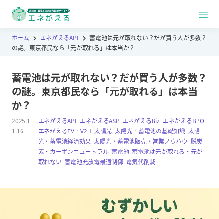
ホーム
エネがえるAPI
蓄電池は元が取れない？だが買う人が多数？
の謎。東京都民なら「元が取れる」は本当か？
蓄電池は元が取れない？だが買う人が多数？
の謎。東京都民なら「元が取れる」は本当
か？
2025.1
エネがえるAPI
,
エネがえるASP
,
エネがえるBiz
,
エネがえるBPO
,
1.16
エネがえるEV・V2H
,
太陽光
,
太陽光・蓄電池の基礎知識
,
太陽
光・蓄電池経済効果
,
太陽光・蓄電池販売・営業ノウハウ
,
脱炭
素・カーボンニュートラル
,
蓄電池
,
蓄電池は元が取れる・元が
取れない
,
蓄電池充放電最適制御
,
電気代削減