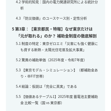
4.2
学術的知見：国内の電力関連研究所による統計分
析
4.3
「防災価値」のユースケース別・定性分析
5
第3章：【東京都民・特報】なぜ東京だけは
「元が取れる」のか？ 補助金制度の徹底解剖
5.1
制度の特定：東京ゼロエミ「災害にも強く健康に
も資する断熱・太陽光住宅普及拡大事業」
5.2
驚異の補助単価（2025年度・令和7年度）
5.3
【東京モデル・シミュレーション】（都補助金あ
り・卒FIT世帯）
5.4
結論：仮説は「完全に真実」である
5.5
【価値あるテーブル1】2025年度 蓄電池主要補助
金 比較一覧（国 vs 東京都）