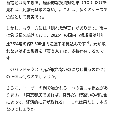
蓄電池は高すぎる。経済的な投資対効果（ROI）だけを
見れば、到底元は取れない」
。これは、多くのケースで
依然として
真実
です。
しかし、もう一方には
「隠れた現実」
があります。市場
は急成長を続けており、
2025年の国内市場規模は前年
4
比35%増の約2,500億円に達する見込み
です
。
元が取
れないはずの製品を「買う人」は、多数存在する
ので
す。
このパラドックス（
元が取れないのになぜ買うのか？
）
の正体は何なのでしょうか。
さらに、ユーザーの間で囁かれる一つの強力な仮説があ
ります。
「東京都民であれば、例外だ。桁違いの補助金
によって、経済的に元が取れる」
。これは果たして本当
なのでしょうか。