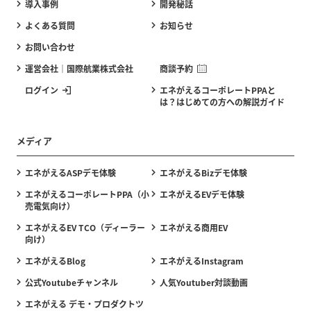
導入事例
開発秘話
よくある質問
お知らせ
お問い合わせ
運営会社｜国際航業株式会社
商談予約
ログイン
エネがえるコーポレートPPAと
は？はじめての方への解説ガイド
メディア
エネがえるASPデモ体験
エネがえるBizデモ体験
エネがえるコーポレートPPA（小
エネがえるEVデモ体験
売電気向け）
エネがえるEV TCO（ディーラー
エネがえる商用EV
向け）
エネがえるBlog
エネがえるInstagram
公式Youtubeチャンネル
人気Youtuber対談動画
エネがえる デモ・プロダクトツ