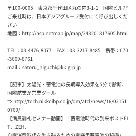
〒100-0005 東京都千代田区丸の内3-1-1 国際ビル7F
ご来社時は、日本アジアグループ受付にて呼び出しくだ
さい
地図：http://asp.netmap.jp/map/348201817605.html
TEL：03-4476-8077 FAX：03-3217-8485 携帯：070
-3669-8761
mail：satoru_higuchi@kk-grp.jp
—————————————————
【記事】太陽光・蓄電池の長期導入効果を5分で診断、
国際航業が営業ツール
⇒ http://tech.nikkeibp.co.jp/dm/atcl/news/16/02151
0769/
【満員御礼セミナー動画】「蓄電池時代の到来ポストFI
T、ZEH、
自家消費時代を生き残るための家庭用蓄電池の秘密」