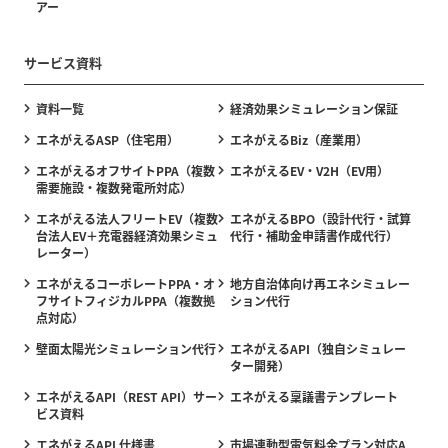
アー
サービス資料
資料一覧
経済効果シミュレーション保証
エネがえるASP（住宅用）
エネがえるBiz（産業用）
エネがえるオフサイトPPA（複数
エネがえるEV・V2H（EV用）
需要施設・複数発電所対応）
エネがえる法人フリートEV（複数
エネがえるBPO（設計代行・試算
台法人EV＋充電器経済効果シミュ
代行・補助金申請書作成代行）
レーター）
エネがえるコーポレートPPA・オ
地方自治体向け再エネシミュレー
フサイトフィジカルPPA（複数拠
ション代行
点対応）
壁面太陽光シミュレーション代行
エネがえるAPI（独自シミュレー
ター開発）
エネがえるAPI（REST API）サー
エネがえる稟議書テンプレート
ビス資料
エネがえるAPI 仕様書
市場連動型電気料金プラン対応A