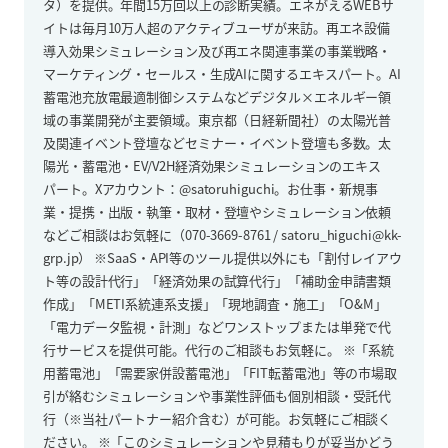
タ）を提供。年間15万回以上の診断実績。エネがえるWEBサ
イトは毎月10万人超のアクティブユーザが来訪。再エネ設備
導入効果シミュレーション及び再エネ関連事業の事業戦略・
マーケティング・セールス・生成AIに関するエキスパート。AI
蓄電池充放電最適制御システムなどデジタル×エネルギー領
域の事業開発が主要領域。東京都（日経新聞社）の太陽光普
及関連イベント登壇などセミナー・イベント登壇も多数。太
陽光・蓄電池・EV/V2H経済効果シミュレーションのエキス
パート。Xアカウント：@satoruhiguchi。お仕事・新規事
業・提携・出版・執筆・取材・登壇やシミュレーション依頼
などご相談はお気軽に（070-3669-8761 / satoru_higuchi@kk-
grp.jp） ※SaaS・API等のツール提供以外にも「割付レイアウ
ト等の設計代行」「経済効果の試算代行」「補助金申請書類
作成」「METI系統連系支援」「現地調査・施工」「O&M」
「電力データ監視・計測」などワンストップまたは単発で代
行サービスを提供可能。代行のご相談もお気軽に。 ※「系統
用蓄電池」「需要家併設蓄電池」「FIT転蓄電池」等の市場取
引が絡むシミュレーションや事業性評価も個別相談・受託代
行（※当社パートナー紹介含む）が可能。お気軽にご相談く
ださい。 ※「このシミュレーションや見積もりが妥当かどう