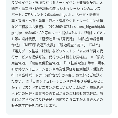
及関連イベント登壇などセミナー・イベント登壇も多数。太
陽光・蓄電池・EV/V2H経済効果シミュレーションのエキス
パート。Xアカウント：@satoruhiguchi。お仕事・新規事
業・提携・出版・執筆・取材・登壇やシミュレーション依頼
などご相談はお気軽に（070-3669-8761 / satoru_higuchi@kk-
grp.jp） ※SaaS・API等のツール提供以外にも「割付レイアウ
ト等の設計代行」「経済効果の試算代行」「補助金申請書類
作成」「METI系統連系支援」「現地調査・施工」「O&M」
「電力データ監視・計測」などワンストップまたは単発で代
行サービスを提供可能。代行のご相談もお気軽に。 ※「系統
用蓄電池」「需要家併設蓄電池」「FIT転蓄電池」等の市場取
引が絡むシミュレーションや事業性評価も個別相談・受託代
行（※当社パートナー紹介含む）が可能。お気軽にご相談く
ださい。 ※「このシミュレーションや見積もりが妥当かどう
か？」セカンドオピニオンが欲しいという太陽光・蓄電池導
入予定の家庭・事業者の需要家からのご相談もお気軽に。簡
易的にアドバイス及び優良・信頼できるエネがえる導入済の
販売施工店等をご紹介します。