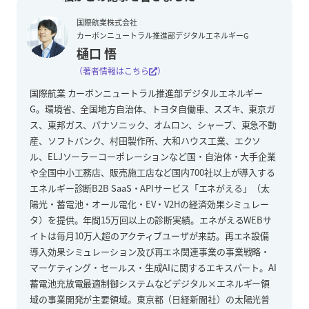
国際航業株式会社
カーボンニュートラル推進部デジタルエネルギーG
樋口 悟
（著者情報はこちら
）
国際航業 カーボンニュートラル推進部デジタルエネルギー
G。環境省、全国地方自治体、トヨタ自働車、スズキ、東京ガ
ス、東邦ガス、パナソニック、オムロン、シャープ、東急不動
産、ソフトバンク、村田製作所、大和ハウス工業、エクソ
ル、ELJソーラーコーポレーションなど国・自治体・大手企業
や全国中小工務店、販売施工店など国内700社以上が導入する
エネルギー診断B2B SaaS・APIサービス「エネがえる」（太
陽光・蓄電池・オール電化・EV・V2Hの経済効果シミュレー
タ）を提供。年間15万回以上の診断実績。エネがえるWEBサ
イトは毎月10万人超のアクティブユーザが来訪。再エネ設備
導入効果シミュレーション及び再エネ関連事業の事業戦略・
マーケティング・セールス・生成AIに関するエキスパート。AI
蓄電池充放電最適制御システムなどデジタル×エネルギー領
域の事業開発が主要領域。東京都（日経新聞社）の太陽光普