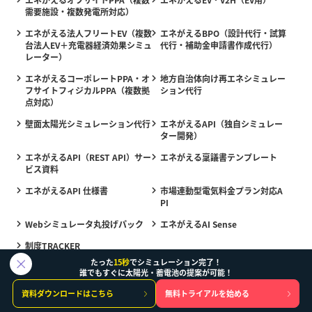
需要施設・複数発電所対応）
エネがえる法人フリートEV（複数
エネがえるBPO（設計代行・試算
台法人EV＋充電器経済効果シミュ
代行・補助金申請書作成代行）
レーター）
エネがえるコーポレートPPA・オ
地方自治体向け再エネシミュレー
フサイトフィジカルPPA（複数拠
ション代行
点対応）
壁面太陽光シミュレーション代行
エネがえるAPI（独自シミュレー
ター開発）
エネがえるAPI（REST API）サー
エネがえる稟議書テンプレート
ビス資料
エネがえるAPI 仕様書
市場連動型電気料金プラン対応A
PI
Webシミュレータ丸投げパック
エネがえるAI Sense
制度TRACKER
たった
15秒
でシミュレーション完了！
誰でもすぐに太陽光・蓄電池の提案が可能！
資料ダウンロードはこちら
無料トライアルを始める
利用規約（SaaS）
利用規約（API）
利用規約（BPO・BPaaS）
個人情報の取り扱い
経済効果シミュレーション比較