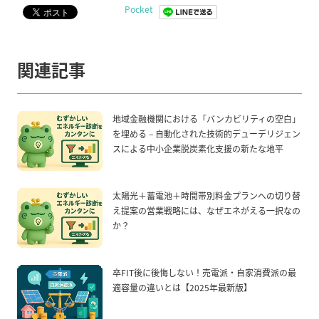
Pocket
関連記事
地域金融機関における「バンカビリティの空白」
を埋める – 自動化された技術的デューデリジェン
スによる中小企業脱炭素化支援の新たな地平
太陽光＋蓄電池＋時間帯別料金プランへの切り替
え提案の営業戦略には、なぜエネがえる一択なの
か？
卒FIT後に後悔しない！売電派・自家消費派の最
適容量の違いとは【2025年最新版】