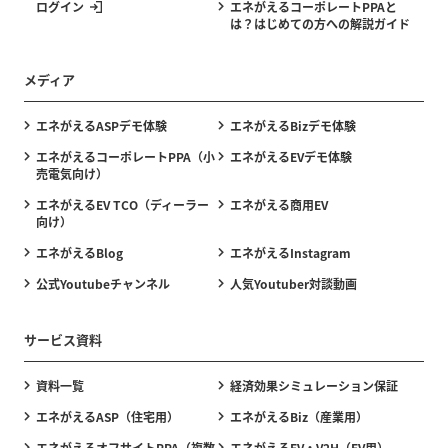
ログイン
エネがえるコーポレートPPAと
は？はじめての方への解説ガイド
メディア
エネがえるASPデモ体験
エネがえるBizデモ体験
エネがえるコーポレートPPA（小
エネがえるEVデモ体験
売電気向け）
エネがえるEV TCO（ディーラー
エネがえる商用EV
向け）
エネがえるBlog
エネがえるInstagram
公式Youtubeチャンネル
人気Youtuber対談動画
サービス資料
資料一覧
経済効果シミュレーション保証
エネがえるASP（住宅用）
エネがえるBiz（産業用）
エネがえるオフサイトPPA（複数
エネがえるEV・V2H（EV用）