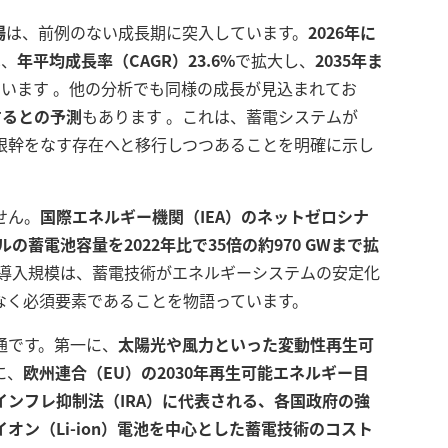
場
は、前例のない成長期に突入しています。
2026年に
は、
年平均成長率（CAGR）23.6%
で拡大し、
2035年ま
ています
。他の分析でも同様の成長が見込まれてお
達するとの予測
もあります
。これは、蓄電システムが
根幹をなす存在へと移行しつつあることを明確に示し
せん。
国際エネルギー機関（IEA）のネットゼロシナ
の蓄電池容量を2022年比で35倍の約970 GWまで拡
導入規模は、蓄電技術がエネルギーシステムの安定化
なく必須要素であることを物語っています。
通です。第一に、
太陽光や風力といった変動性再生可
に、
欧州連合（EU）の2030年再生可能エネルギー目
インフレ抑制法（IRA）に代表される、各国政府の強
オン（Li-ion）電池を中心とした蓄電技術のコスト