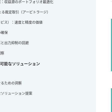
質：収益源のポートフォリオ最適化
による裁定取引（アービトラージ）
ービス）：速度と精度の価値
の確保
べと出力抑制の回避
洞察
行可能なソリューション
せるための洞察
なソリューション提案