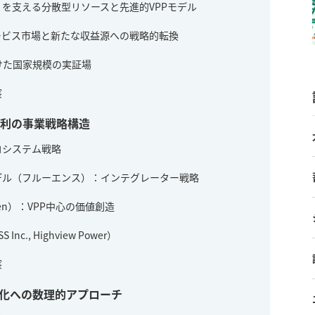
を支える分散型リソースと先進的VPPモデル
ービス市場と新たな収益源への戦略的転換
けた国家規模の実証場
察
勝利の事業戦略構造
コシステム戦略
デル（フルーエンス）：インテグレーター戦略
en）：VPP中心の価値創造
., Highview Power）
察
大化への数理的アプローチ