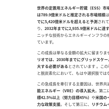
世界の定置用エネルギー貯蔵（ESS）市
は789.9億米ドルと推定される市場規模
でに5,420億米ドルを超えると予測
され
り、
2032年までに2,935.9億米ドルに
ニッチな技術からエネルギーインフラの
ています。
この成長は単なる金額の拡大に留まりま
リオでは、2030年までにグリッドスケール
大する必要がある
とされています
。この
と脱炭素化において、もはや選択肢では
この急成長を牽引する主要因は、世界共
能エネルギー（VRE）の導入拡大
。第二
標42.5%以上（努力目標45%）
や
米国の
力な政策支援
。そして第三に、
リチウムイ