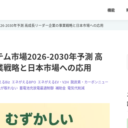
機能
26-2030年予測 高成長リーダー企業の事業戦略と日本市場への応用
市場2026-2030年予測 高
業戦略と日本市場への応用
るBiz
,
エネがえるBPO
,
エネがえるEV・V2H
,
脱炭素・カーボンニュー
元が取れない
,
蓄電池充放電最適制御
,
補助金
,
電気代削減