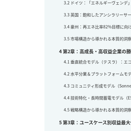
3.2
ドイツ：「エネルギーヴェンデ」
3.3
英国：飽和したアンシラリーサ
3.4
豪州：再エネ比率82%目標に向
3.5
市場構造から導かれる本質的洞
4
第2章：高成長・高収益企業の
4.1
垂直統合モデル（テスラ）：エ
4.2
水平分業＆プラットフォームモ
4.3
コミュニティ形成モデル（Sonn
4.4
技術特化・長時間蓄電モデル（ESS Inc
4.5
戦略構造から導かれる本質的洞
5
第3章：ユースケース別収益最