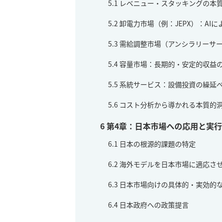
5.1
レベニュー・スタッキングの本
5.2
卸電力市場（例：JEPX）：AI
5.3
需給調整市場（アンシラリーサ
5.4
容量市場：長期的・安定的収益
5.5
系統サービス：設備投資の繰延
5.6
コスト分析から導かれる本質的
6
第4章：日本市場への応用と実
6.1
日本の根源的課題の特定
6.2
海外モデルを日本市場に適応さ
6.3
日本市場向けの具体的・実効的
6.4
日本政府への政策提言