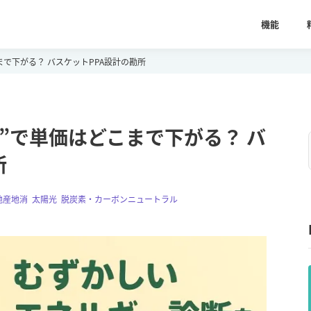
機能
まで下がる？ バスケットPPA設計の勘所
方”で単価はどこまで下がる？ バ
所
地産地消
,
太陽光
,
脱炭素・カーボンニュートラル