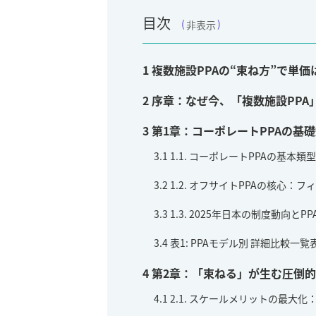
目次
非表示
1
複数施設PPAの“束ね方”で単価
2
序章：なぜ今、「複数施設PPA
3
第1章：コーポレートPPAの基礎知
3.1
1.1. コーポレートPPAの基本類
3.2
1.2. オフサイトPPAの核心：フィジ
3.3
1.3. 2025年日本の制度動向とP
3.4
表1: PPAモデル別 詳細比較一覧
4
第2章：「束ねる」が生む圧倒的価
4.1
2.1. スケールメリットの最大