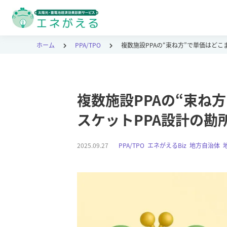
ホーム
PPA/TPO
複数施設PPAの“束ね方”で単価はどこ
複数施設PPAの“束ね
スケットPPA設計の勘
2025.09.27
PPA/TPO
,
エネがえるBiz
,
地方自治体
,