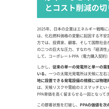
とコスト削減の切
2025年、日本の企業はエネルギー戦略
は、化石燃料価格の変動に起因する不安
方では、投資家、顧客、そして国際社会
の二つの巨大な圧力、すなわち「経済性
して、コーポレートPPA（電力購入契約
しかし、
従来の単一の発電所と単一の需
いる
。一つの太陽光発電所は天候に左右
地に設置できる発電設備の規模には物理
は、天候リスクや需給のミスマッチとい
PPA単価を高く留まらせる一因となって
この膠着状態を打破し、
PPAの価値を