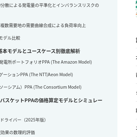
理的分散による発電量の平準化とインバランスリスクの
果：複数需要地の需要曲線合成による負荷率向上
本モデル比較
の基本モデルとユースケース別徹底解析
所ポートフォリオPPA (The Amazon Model)
ョンPPA (The NTT/Aeon Model)
ム）PPA (The Consortium Model)
バスケットPPAの価格算定モデルとシミュレー
トドライバー（2025年版）
削減効果の数理的評価