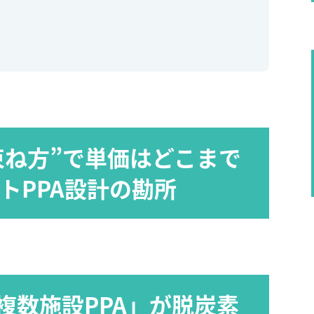
束ね方”で単価はどこまで
トPPA設計の勘所
複数施設PPA」が脱炭素