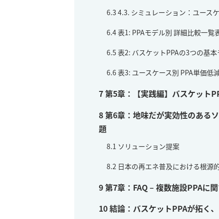
6.3
4.3. シミュレーション：ユー
6.4
表1: PPAモデル別 詳細比較一覧
6.5
表2: バスケットPPAの3つの基
6.6
表3: ユースケース別 PPA単価
7
第5章：【実践編】バスケットPP
8
第6章：地味だが実効性のある
題
8.1
ソリューション提案
8.2
日本の再エネ普及における根源
9
第7章：FAQ – 複数施設PPA
10
結論：バスケットPPAが拓く