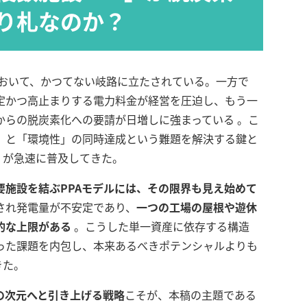
り札なのか？
において、かつてない岐路に立たされている。一方で
定かつ高止まりする電力料金が経営を圧迫し、もう一
からの脱炭素化への要請が日増しに強まっている
。こ
」と「環境性」の同時達成という難題を解決する鍵と
）が急速に普及してきた。
要施設を結ぶPPAモデルには、その限界も見え始めて
され発電量が不安定であり、
一つの工場の屋根や遊休
的な上限がある
。こうした単一資産に依存する構造
った課題を内包し、本来あるべきポテンシャルよりも
きた。
次の次元へと引き上げる戦略
こそが、本稿の主題である