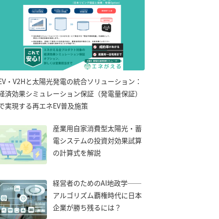
EV・V2Hと太陽光発電の統合ソリューション：
経済効果シミュレーション保証（発電量保証）
で実現する再エネEV普及施策
産業用自家消費型太陽光・蓄
電システムの投資対効果試算
の計算式を解説
経営者のためのAI地政学──
アルゴリズム覇権時代に日本
企業が勝ち残るには？