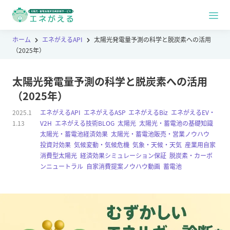
ホーム
エネがえるAPI
太陽光発電量予測の科学と脱炭素への活用
（2025年）
太陽光発電量予測の科学と脱炭素への活用
（2025年）
2025.1
エネがえるAPI
,
エネがえるASP
,
エネがえるBiz
,
エネがえるEV・
1.13
V2H
,
エネがえる技術BLOG
,
太陽光
,
太陽光・蓄電池の基礎知識
,
太陽光・蓄電池経済効果
,
太陽光・蓄電池販売・営業ノウハウ
,
投資対効果
,
気候変動・気候危機
,
気象・天候・天気
,
産業用自家
消費型太陽光
,
経済効果シミュレーション保証
,
脱炭素・カーボ
ンニュートラル
,
自家消費提案ノウハウ動画
,
蓄電池