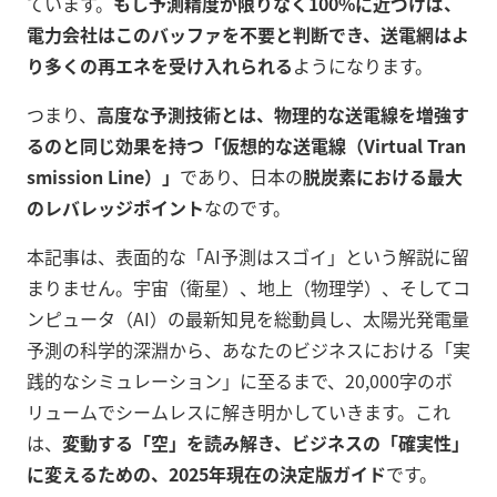
ています。
もし予測精度が限りなく100%に近づけば、
電力会社はこのバッファを不要と判断でき、送電網はよ
り多くの再エネを受け入れられる
ようになります。
つまり、
高度な予測技術とは、物理的な送電線を増強す
るのと同じ効果を持つ「仮想的な送電線（Virtual Tran
smission Line）」
であり、日本の
脱炭素における最大
のレバレッジポイント
なのです。
本記事は、表面的な「AI予測はスゴイ」という解説に留
まりません。宇宙（衛星）、地上（物理学）、そしてコ
ンピュータ（AI）の最新知見を総動員し、太陽光発電量
予測の科学的深淵から、あなたのビジネスにおける「実
践的なシミュレーション」に至るまで、20,000字のボ
リュームでシームレスに解き明かしていきます。これ
は、
変動する「空」を読み解き、ビジネスの「確実性」
に変えるための、2025年現在の決定版ガイド
です。