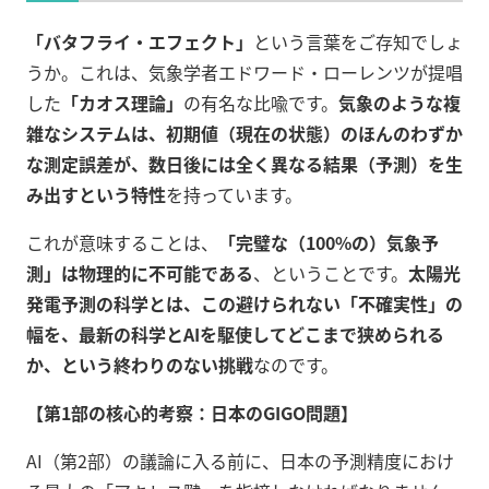
「バタフライ・エフェクト」
という言葉をご存知でしょ
うか。これは、気象学者エドワード・ローレンツが提唱
した
「カオス理論」
の有名な比喩です。
気象のような複
雑なシステムは、初期値（現在の状態）のほんのわずか
な測定誤差が、数日後には全く異なる結果（予測）を生
み出すという特性
を持っています。
これが意味することは、
「完璧な（100%の）気象予
測」は物理的に不可能である
、ということです。
太陽光
発電予測の科学とは、この避けられない「不確実性」の
幅を、最新の科学とAIを駆使してどこまで狭められる
か、という終わりのない挑戦
なのです。
【第1部の核心的考察：日本のGIGO問題】
AI（第2部）の議論に入る前に、日本の予測精度におけ