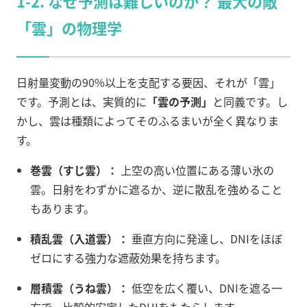
1-2. なぜ予測は難しいのか？ 最大の敵
「雲」の物理学
日射量変動の90%以上を支配する要因、それが「雲」
です。予測とは、実質的に
「雲の予測」
と同義です。し
かし、雲は種類によってそのふるまいが全く異なりま
す。
巻雲（すじ雲）：
上空の高い位置にある薄い氷の
雲。日射をわずかに遮るか、逆に散乱を強めること
もあります。
積乱雲（入道雲）：
垂直方向に発達し、DNIをほぼ
ゼロにする強力な遮蔽効果を持ちます。
層積雲（うね雲）：
低空を広く覆い、DNIを遮る一