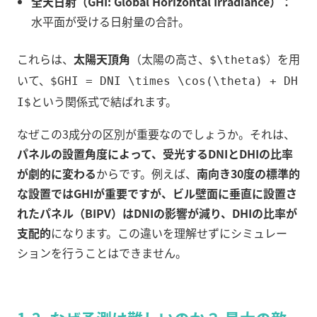
全天日射（GHI: Global Horizontal Irradiance）：
水平面が受ける日射量の合計。
これらは、
太陽天頂角
（太陽の高さ、
）を用
$\theta$
いて、
$GHI = DNI \times \cos(\theta) + DH
という関係式で結ばれます。
I$
なぜこの3成分の区別が重要なのでしょうか。それは、
パネルの設置角度によって、受光するDNIとDHIの比率
が劇的に変わる
からです。例えば、
南向き30度の標準的
な設置ではGHIが重要ですが、ビル壁面に垂直に設置さ
れたパネル（BIPV）はDNIの影響が減り、DHIの比率が
支配的
になります。この違いを理解せずにシミュレー
ションを行うことはできません。