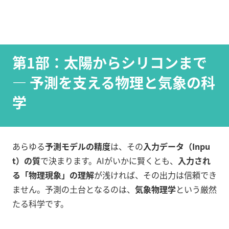
第1部：太陽からシリコンまで
— 予測を支える物理と気象の科
学
あらゆる
予測モデルの精度
は、その
入力データ（Inpu
t）の質
で決まります。AIがいかに賢くとも、
入力され
る「物理現象」の理解
が浅ければ、その出力は信頼でき
ません。予測の土台となるのは、
気象物理学
という厳然
たる科学です。