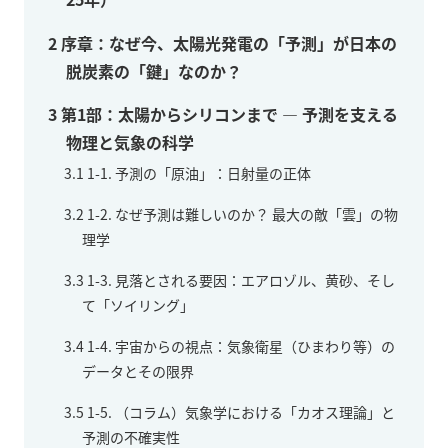
2
序章：なぜ今、太陽光発電の「予測」が日本の
脱炭素の「鍵」なのか？
3
第1部：太陽からシリコンまで — 予測を支える
物理と気象の科学
3.1
1-1. 予測の「原油」：日射量の正体
3.2
1-2. なぜ予測は難しいのか？ 最大の敵「雲」の物
理学
3.3
1-3. 見落とされる要因：エアロゾル、黄砂、そし
て「ソイリング」
3.4
1-4. 宇宙からの視点：気象衛星（ひまわり等）の
データとその限界
3.5
1-5. （コラム）気象学における「カオス理論」と
予測の不確実性