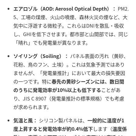
エアロゾル（AOD: Aerosol Optical Depth）：
PM2.
5、工場の煤煙、火山の噴煙、森林火災の煙など、大
気中に浮遊する微粒子。これらはDNIを散乱・吸収
し、GHIを低下させます。都市部と山間部では、同じ
「晴れ」でも発電量が異なります。
ソイリング（Soiling）：
パネル表面の汚れ（黄砂、
花粉、鳥のフン、土埃）。これは気象予測ではあり
ませんが、「発電量推計」において最大の損失要因
の一つです。特に
春先の黄砂シーズンには、数日間
のうちに発電効率が10%以上も低下する
ことがあ
り、JIS C 8907（発電量推計の標準規格）でも考慮
が求められます。
気温と風：
シリコン製パネルは、
一般的に温度が1
度上昇すると発電効率が約0.4%低下
します（
温度係