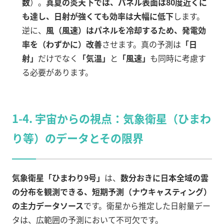
数
）。
真夏の炎天下では、パネル表面は80度近くに
も達し、日射が強くても効率は大幅に低下
します。
逆に、
風（風速）はパネルを冷却するため、発電効
率を（わずかに）改善
させます。真の予測は
「日
射」
だけでなく
「気温」
と
「風速」
も同時に考慮す
る必要があります。
1-4. 宇宙からの視点：気象衛星（ひまわ
り等）のデータとその限界
気象衛星「ひまわり9号」
は、
数分おきに日本全域の雲
の分布を観測できる、短期予測（ナウキャスティング）
の主力データソース
です。衛星から推定した日射量デー
タは、広範囲の予測において不可欠です。