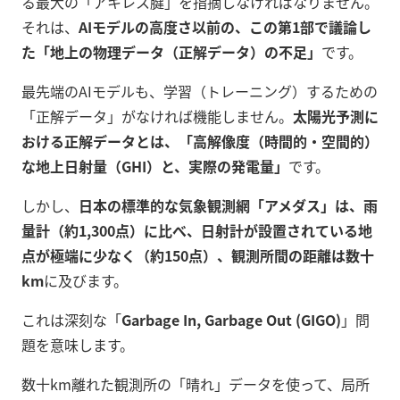
る最大の「アキレス腱」を指摘しなければなりません。
それは、
AIモデルの高度さ以前の、この第1部で議論し
た「地上の物理データ（正解データ）の不足」
です。
最先端のAIモデルも、学習（トレーニング）するための
「正解データ」がなければ機能しません。
太陽光予測に
おける正解データとは、「高解像度（時間的・空間的）
な地上日射量（GHI）と、実際の発電量」
です。
しかし、
日本の標準的な気象観測網「アメダス」は、雨
量計（約1,300点）に比べ、日射計が設置されている地
点が極端に少なく（約150点）、観測所間の距離は数十
km
に及びます。
これは深刻な「
Garbage In, Garbage Out (GIGO)
」問
題を意味します。
数十km離れた観測所の「晴れ」データを使って、局所