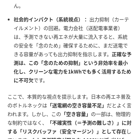
ん。
社会的インパクト（系統視点）：
出力抑制（カーテ
イルメント）の回避。電力会社（送配電事業者）
は、予測できない再エネが大量に流入すると、系統
の安全を「念のため」確保するために、まだ送電で
きる容量があっても出力抑制を指示します。
正確な予
測は、この「念のための抑制」という非効率を最小
化し、クリーンな電力を1kWhでも多く活用するため
に不可欠
です。
ここで、本質的な視点を提示します。日本の再エネ普及
のボトルネックは
「送電網の空き容量不足」
だとよく言
われます。しかし、この
「空き容量」
の一部は、物理的
な制約ではなく、
「不確実性（＝予測の難しさ）」に対
する「リスクバッファ（安全マージン）」として存在
し