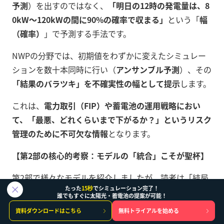
予測
）を出すのではなく、
「明日の12時の発電量は、8
0kW〜120kWの間に90%の確率で収まる」
という「
幅
（確率）
」で予測する手法です。
NWPの分野では、初期値をわずかに変えたシミュレー
ションを数十本同時に行い（
アンサンブル予測
）、その
「結果のバラツキ」を不確実性の幅として提示
します。
これは、
電力取引（FIP）や蓄電池の運用戦略におい
て、「最悪、どれくらいまで下がるか？」というリスク
管理のために不可欠な情報
となります。
【第2部の核心的考察：モデルの「統合」こそが聖杯】
第2部で様々なモデルを紹介しましたが、読者は「結局
たった
15秒
でシミュレーション完了！
どれが一番良いのか？」と考えるかもしれません。しか
誰でもすぐに太陽光・蓄電池の提案が可能！
し、AIの世界には「
ノーフリーランチ定理（No Free L
資料ダウンロードはこちら
無料トライアルを始める
unch Theorem）
」という有名な原則があります。これ