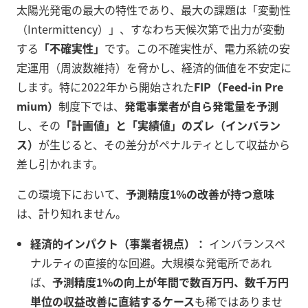
太陽光発電の最大の特性であり、最大の課題は「変動性
（Intermittency）」、すなわち天候次第で出力が変動
する
「不確実性」
です。この不確実性が、電力系統の安
定運用（周波数維持）を脅かし、経済的価値を不安定に
します。特に2022年から開始された
FIP（Feed-in Pre
mium）
制度下では、
発電事業者が自ら発電量を予測
し、その
「計画値」と「実績値」のズレ（インバラン
ス）
が生じると、その差分がペナルティとして収益から
差し引かれます。
この環境下において、
予測精度1%の改善が持つ意味
は、計り知れません。
経済的インパクト（事業者視点）：
インバランスペ
ナルティの直接的な回避。大規模な発電所であれ
ば、
予測精度1%の向上が年間で数百万円、数千万円
単位の収益改善に直結するケース
も稀ではありませ