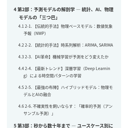
4
第2部：予測モデルの解剖学 — 統計、AI、物理
モデルの「三つ巴」
4.1
2-1. 【伝統的手法】物理ベースモデル：数値気象
予報（NWP）
4.2
2-2. 【統計的手法】時系列解析：ARIMA, SARIMA
4.3
2-3. 【AI革命】機械学習が予測をどう変えたか
4.4
2-4. 【最新トレンド】深層学習（Deep Learnin
g）による時空間パターンの学習
4.5
2-5. 【最強の布陣】ハイブリッドモデル：物理モ
デルとAIの融合
4.6
2-6. 不確実性を飼いならす：「確率的予測（アン
サンブル予測）」
5
第3部：秒から数十年まで — ユースケース別に