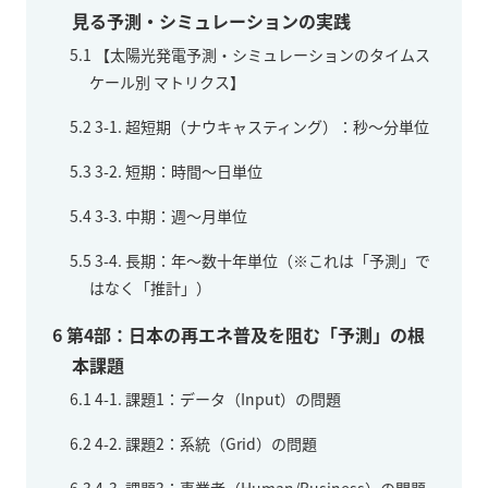
見る予測・シミュレーションの実践
5.1
【太陽光発電予測・シミュレーションのタイムス
ケール別 マトリクス】
5.2
3-1. 超短期（ナウキャスティング）：秒〜分単位
5.3
3-2. 短期：時間〜日単位
5.4
3-3. 中期：週〜月単位
5.5
3-4. 長期：年〜数十年単位（※これは「予測」で
はなく「推計」）
6
第4部：日本の再エネ普及を阻む「予測」の根
本課題
6.1
4-1. 課題1：データ（Input）の問題
6.2
4-2. 課題2：系統（Grid）の問題
6.3
4-3. 課題3：事業者（Human/Business）の問題