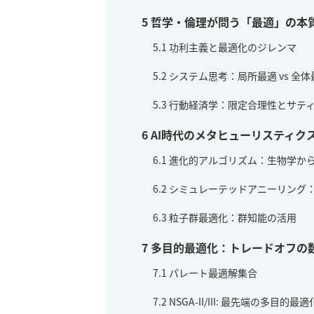
5
哲学・倫理が問う「最適」の本
5.1
功利主義と最適化のジレンマ
5.2
システム思考：局所最適 vs 全体
5.3
行動経済学：限定合理性とサテ
6
AI時代のメタヒューリスティク
6.1
進化的アルゴリズム：生物学か
6.2
シミュレーテッドアニーリング
6.3
粒子群最適化：群知能の活用
7
多目的最適化：トレードオフの
7.1
パレート最適解集合
7.2
NSGA-II/III: 最先端の多目的最適