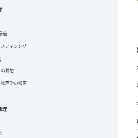
質
最適
ィスフィジング
ス
らの着想
：物理学の知恵
数理
化