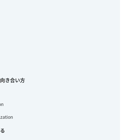
向き合い方
on
ization
る