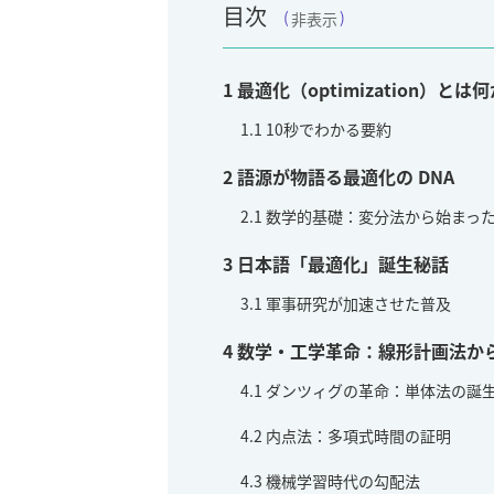
目次
非表示
1
最適化（optimization）とは
1.1
10秒でわかる要約
2
語源が物語る最適化の DNA
2.1
数学的基礎：変分法から始まっ
3
日本語「最適化」誕生秘話
3.1
軍事研究が加速させた普及
4
数学・工学革命：線形計画法か
4.1
ダンツィグの革命：単体法の誕
4.2
内点法：多項式時間の証明
4.3
機械学習時代の勾配法