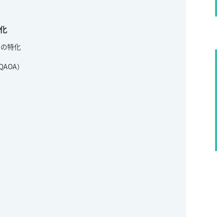
化
への特化
AOA）