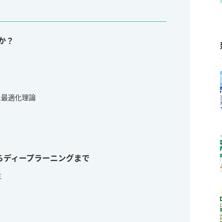
何か？
た最適化理論
らディープラーニングまで
生