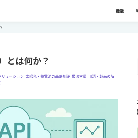
機能
か？
on）とは何か？
ソリューション
,
太陽光・蓄電池の基礎知識
,
最適容量
,
用語・製品の解
源