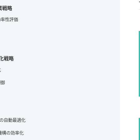
業戦略
効率性評価
化戦略
化
制御
ンの自動最適化
ion機構の効率化