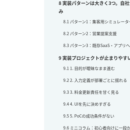
8
実装パターンは大きく3つ。自
み
8.1
パターン1：集客用シミュレータ
8.2
パターン2：営業提案支援
8.3
パターン3：既存SaaS・アプリ
9
実装プロジェクトが止まりやす
9.1
1. 目的が曖昧なまま進む
9.2
2. 入力定義が部署ごとに揺れる
9.3
3. 料金更新責任を甘く見る
9.4
4. UIを先に決めすぎる
9.5
5. PoCの成功条件がない
9.6
ミニコラム：初心者向けに一段