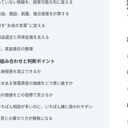
持っていない情報を、提案可能な形に変える
：新設、既設、創蓄、複合提案を計算する
果を“お金の言葉”に変える
：商品選定と将来拡張を支える
証、実装責任の整理
の組み合わせと判断ポイント
と納得感を両立できるか
いまある発電資産の価値をどう使い直すか
蓄の価値をどの指標で見せるか
いちばん相談が多いのに、いちばん雑に扱われやすい
負荷との重なり方が勝負になる