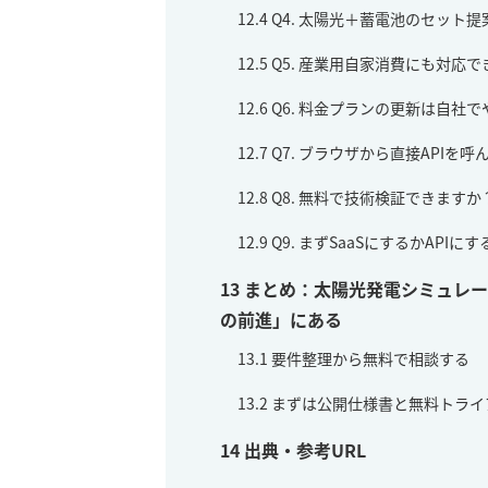
12.4
Q4. 太陽光＋蓄電池のセット
12.5
Q5. 産業用自家消費にも対応
12.6
Q6. 料金プランの更新は自社
12.7
Q7. ブラウザから直接APIを
12.8
Q8. 無料で技術検証できますか
12.9
Q9. まずSaaSにするかAPI
13
まとめ：太陽光発電シミュレー
の前進」にある
13.1
要件整理から無料で相談する
13.2
まずは公開仕様書と無料トライ
14
出典・参考URL