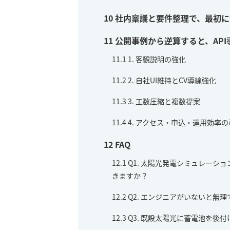
10
社内稟議と要件整理で、最初に
11
公開事例から逆算すると、API
11.1
1. 客観説明の強化
11.2
2. 自社UI維持とCV導線強化
11.3
3. 工数圧縮と複数提案
11.4
4. アクセス・申込・運用効率の
12
FAQ
12.1
Q1. 太陽光発電シミュレーショ
きますか？
12.2
Q2. エンジニアがいないと無理
12.3
Q3. 既設太陽光に蓄電池を後