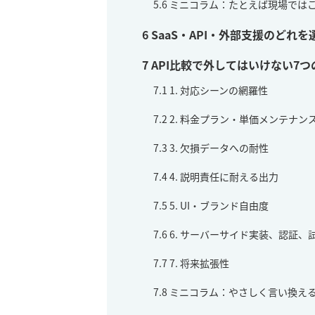
5.6
ミニコラム：たとえば現場では
6
SaaS・API・外部支援のどれ
7
API比較で外してはいけない7つ
7.1
1. 対応シーンの網羅性
7.2
2. 料金プラン・単価メンテナン
7.3
3. 欠損データへの耐性
7.4
4. 説明責任に耐える出力
7.5
5. UI・ブランド自由度
7.6
6. サーバーサイド実装、認証、
7.7
7. 将来拡張性
7.8
ミニコラム：やさしく言い換える