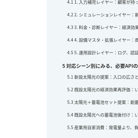
4.1
1. 入力補完レイヤー：顧客が
4.2
2. シミュレーションレイヤー
4.3
3. 料金・診断レイヤー：経済効
4.4
4. 設備マスタ・拡張レイヤー
4.5
5. 運用設計レイヤー：ログ、認
5
対応シーン別にみる、必要API
5.1
新設太陽光の提案：入口の広さ
5.2
既設太陽光の経済効果再評価：
5.3
太陽光＋蓄電池セット提案：創
5.4
既設太陽光への蓄電池後付け：
5.5
産業用自家消費：発電量より、