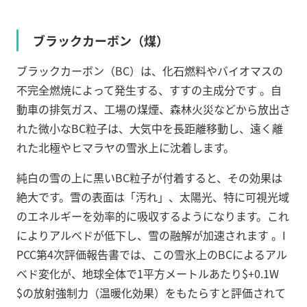
ブラックカーボン（煤）
ブラックカーボン（BC）は、化石燃料やバイオマスの
不完全燃焼によって発生する、すすの主成分です
。自
動車の排気ガス、工場の煤煙、森林火災などから放出さ
れた微小なBC粒子は、大気中を長距離移動し、遠く離
れた北極やヒマラヤの雪氷上に沈着します。
純白の雪の上に黒いBC粒子が付着すると、その効果は
絶大です。雪の表面は「汚れ」、太陽光、特に可視光域
のエネルギーを効率的に吸収するようになります。これ
によりアルベドが低下し、雪の融解が加速されます
。I
PCC第4次評価報告書では、この雪氷上のBCによるアル
ベド変化が、地球全体で1平方メートルあたり$+0.1W
$の放射強制力（温暖化効果）をもたらすと評価されて