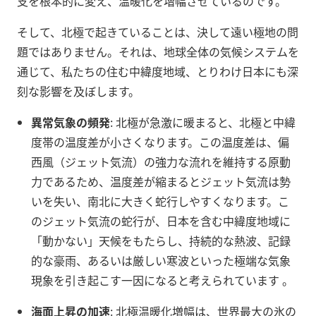
支を根本的に変え、温暖化を増幅させているのです。
そして、北極で起きていることは、決して遠い極地の問
題ではありません。それは、地球全体の気候システムを
通じて、私たちの住む中緯度地域、とりわけ日本にも深
刻な影響を及ぼします。
異常気象の頻発
: 北極が急激に暖まると、北極と中緯
度帯の温度差が小さくなります。この温度差は、偏
西風（ジェット気流）の強力な流れを維持する原動
力であるため、温度差が縮まるとジェット気流は勢
いを失い、南北に大きく蛇行しやすくなります。こ
のジェット気流の蛇行が、日本を含む中緯度地域に
「動かない」天候をもたらし、持続的な熱波、記録
的な豪雨、あるいは厳しい寒波といった極端な気象
現象を引き起こす一因になると考えられています
。
海面上昇の加速
: 北極温暖化増幅は、世界最大の氷の