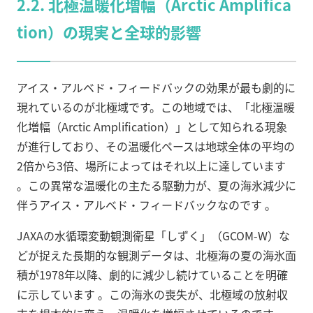
2.2. 北極温暖化増幅（Arctic Amplifica
tion）の現実と全球的影響
アイス・アルベド・フィードバックの効果が最も劇的に
現れているのが北極域です。この地域では、「北極温暖
化増幅（Arctic Amplification）」として知られる現象
が進行しており、その温暖化ペースは地球全体の平均の
2倍から3倍、場所によってはそれ以上に達しています
。この異常な温暖化の主たる駆動力が、夏の海氷減少に
伴うアイス・アルベド・フィードバックなのです
。
JAXAの水循環変動観測衛星「しずく」（GCOM-W）な
どが捉えた長期的な観測データは、北極海の夏の海氷面
積が1978年以降、劇的に減少し続けていることを明確
に示しています
。この海氷の喪失が、北極域の放射収