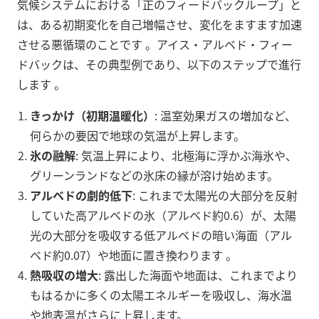
気候システムにおける「正のフィードバックループ」と
は、ある初期変化を自己増幅させ、変化をますます加速
させる悪循環のことです
。アイス・アルベド・フィー
ドバックは、その典型例であり、以下のステップで進行
します
。
きっかけ（初期温暖化）
: 温室効果ガスの増加など、
何らかの要因で地球の気温が上昇します。
氷の融解
: 気温上昇により、北極海に浮かぶ海氷や、
グリーンランドなどの氷床の縁が溶け始めます。
アルベドの劇的低下
: これまで太陽光の大部分を反射
していた高アルベドの氷（アルベド約0.6）が、太陽
光の大部分を吸収する低アルベドの暗い海面（アル
ベド約0.07）や地面に置き換わります
。
熱吸収の増大
: 露出した海面や地面は、これまでより
もはるかに多くの太陽エネルギーを吸収し、海水温
や地表温がさらに上昇します。