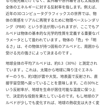
る可視光線だけでなく、紫外線や赤外線を含む太陽放射
全体のエネルギーに対する反射率を指します。例えば、
近年の3Dコンピュータグラフィックスの世界では、物
体の質感をリアルに再現するために物理ベースレンダリ
ング（PBR）という手法が用いられますが、ここでもア
ルベドは物体の基本的な光学的性質を定義する重要なパ
ラメータとして扱われています
。物体の「色」や「明
るさ」は、その物体が持つ固有のアルベドと、周囲から
受ける光の強さによって決まるのです
。
地球全体の平均アルベドは、約0.3（30%）と測定され
ています
。これは、太陽から地球に降り注ぐエネル
ギーのうち、約3割が雲や大気、地表面で反射され、直
接宇宙空間へ戻っていることを意味します。この30%と
いう反射率が、地球を生命が居住可能な温度に保つ上
で、決定的な役割を果たしているのです。もし地球のア
ルベドが少しでも変化すれば、地球の熱収支は大きく変