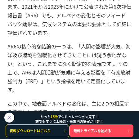
ます。2021年から2023年にかけて公表された第6次評価
報告書（AR6）でも、アルベドの変化とそのフィード
バック効果は、気候システムの重要な要素として詳細に
評価されています。
AR6の核心的な結論の一つは、「人間の影響が大気、海
洋及び陸域を温暖化させてきたことには疑う余地がな
い」という、これまでになく断定的な表現です
。その
上で、AR6は人間活動が気候に与える影響を「有効放射
強制力（ERF）」という指標を用いて定量化していま
す。
この中で、地表面アルベドの変化は、主に2つの相反す
る要素として評価されています
。
たった
15秒
でシミュレーション完了！
誰でもすぐに太陽光・蓄電池の提案が可能！
土地利用変化によるアルベド変化
: 人間が森林を伐採
資料ダウンロードはこちら
無料トライアルを始める
して農地や牧草地などに変えると、地表面のアルベ