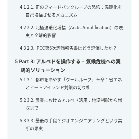
4.1
2.1. 正のフィードバックループの恐怖：温暖化を
自己増幅させるメカニズム
4.2
2.2. 北極温暖化増幅（Arctic Amplification）の現
実と全球的影響
4.3
2.3. IPCC第6次評価報告書はどう評価したか？
5
Part 3: アルベドを操作する – 気候危機への実
践的ソリューション
5.1
3.1. 都市を冷やす「クールルーフ」革命：省エネ
とヒートアイランド対策の切り札
5.2
3.2. 農業におけるアルベド活用：地温制御から増
収まで
5.3
3.3. 最後の手段？ジオエンジニアリングという禁
断の果実