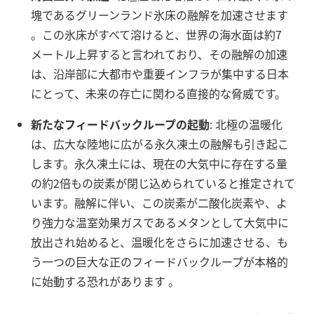
塊であるグリーンランド氷床の融解を加速させます
。この氷床がすべて溶けると、世界の海水面は約7
メートル上昇すると言われており、その融解の加速
は、沿岸部に大都市や重要インフラが集中する日本
にとって、未来の存亡に関わる直接的な脅威です。
新たなフィードバックループの起動
: 北極の温暖化
は、広大な陸地に広がる永久凍土の融解も引き起こ
します。永久凍土には、現在の大気中に存在する量
の約2倍もの炭素が閉じ込められていると推定されて
います。融解に伴い、この炭素が二酸化炭素や、よ
り強力な温室効果ガスであるメタンとして大気中に
放出され始めると、温暖化をさらに加速させる、も
う一つの巨大な正のフィードバックループが本格的
に始動する恐れがあります
。