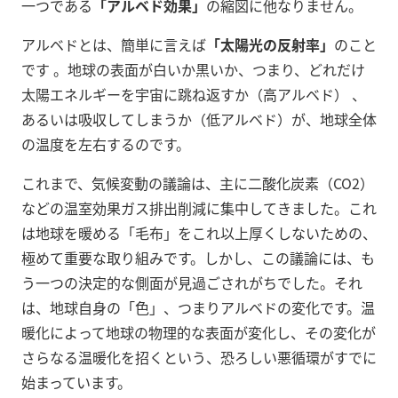
一つである
「アルベド効果」
の縮図に他なりません。
アルベドとは、簡単に言えば
「太陽光の反射率」
のこと
です
。地球の表面が白いか黒いか、つまり、どれだけ
太陽エネルギーを宇宙に跳ね返すか（高アルベド） 、
あるいは吸収してしまうか（低アルベド）が、地球全体
の温度を左右するのです。
これまで、気候変動の議論は、主に二酸化炭素（CO2）
などの温室効果ガス排出削減に集中してきました。これ
は地球を暖める「毛布」をこれ以上厚くしないための、
極めて重要な取り組みです。しかし、この議論には、も
う一つの決定的な側面が見過ごされがちでした。それ
は、地球自身の「色」、つまりアルベドの変化です。温
暖化によって地球の物理的な表面が変化し、その変化が
さらなる温暖化を招くという、恐ろしい悪循環がすでに
始まっています。