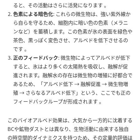
ると、その活動はさらに活発になります
。
色素による暗色化
: これらの微生物は、強い紫外線か
ら自らを守るため、細胞内に暗い色の色素（メラニ
ンなど）を蓄積します。この色素が氷の表面を緑色や
茶色、黒っぽく変色させ、アルベドを低下させるの
です
。
正のフィードバック
: 微生物によってアルベドが低下
すると、氷はより多くの太陽熱を吸収し、融解が促
進されます。融解水の存在は微生物の増殖に好都合で
あるため、「アルベド低下 → 融解促進 → 微生物増
殖 → さらなるアルベド低下」という、ここでも正の
フィードバックループが形成されます
。
このバイオアルベド効果は、大気から一方的に沈着する
BCや鉱物ダストとは異なり、生物活動に由来する独自
の時空間的ダイナミクスを持つため、その定量的評価は