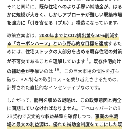
それと同時に、
既存住宅へのより手厚い補助金が、はる
かに規模が大きく、しかしアプローチが難しい既築市場
を強力に「引き寄せる（プル）」構造
になっています。
政策立案者は、
2030年までにCO2排出量を50%削減す
る「カーボンハーフ」という野心的な目標を達成
するた
めには、
住宅ストックの大部分を占める既存住宅の対策
1
が不可欠であることを理解しています
。
既存住宅向け
18
の補助金が手厚い
のは
、この巨大市場の慣性を打ち
破り、B2C特有の取引コストを乗り越えさせるための、
計算された直接的なインセンティブなのです。
したがって、
勝利を収める戦略は、この政策意図と完全
に同期していなければなりません
。デベロッパーとのB
2B契約で安定的な収益基盤を確保しつつ、
事業の主戦
場と最大の利益源は、優れた補助金制度をてこにした既