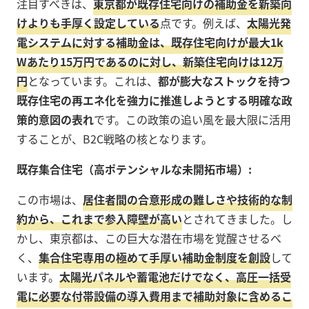
注目すべきは、
東京都が既存住宅向けの補助金を新築向
けよりも手厚く設定している
点です。例えば、
太陽光発
電システムに対する補助金は、既存住宅向けが最大1k
Wあたり15万円であるのに対し、新築住宅向けは12万
円
となっています。これは、
都が膨大なストックを持つ
既存住宅の再エネ化を強力に推進しようとする明確な政
策的意図の表れ
です。この政策の追い風を最大限に活用
することが、B2C戦略の核となります。
既存集合住宅（高ポテンシャルな未開拓市場）:
この市場は、
居住者間の合意形成の難しさや技術的な制
約から、これまで参入障壁が高い
とされてきました。し
かし、東京都は、この巨大な潜在市場を覚醒させるべ
く、
集合住宅専用の極めて手厚い補助金制度を創設
して
います。
太陽光パネルや蓄電池だけでなく、高圧一括受
電に必要な付帯設備の導入費用まで補助対象に含めるこ