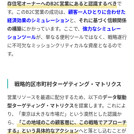
存住宅オーナーへのB2C営業にあると認識するべき
で
す。このB2C営業の成功は、
顧客一人ひとりに合わせた
経済効果のシミュレーション
と、
それに基づく信頼関係
の構築
にかかっています。ここで、
強力なシミュレー
ションツール
が、単なる便利ツールではなく、戦略遂行
に不可欠なミッションクリティカルな資産となるので
す。
戦略的区市町村ターゲティング・マトリクス
営業リソースを最適に配分するため、以下の
データ駆動
型ターゲティング・マトリクス
を提案します。これによ
り、「東京は大きな市場だ」という漠然とした認識か
ら、
「この地域のこの顧客層に、この戦略でアプローチ
する」という具体的なアクション
へと落とし込むことが