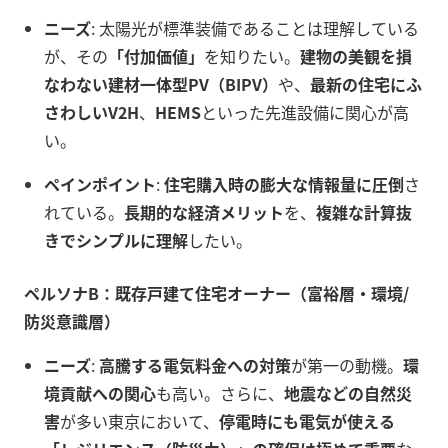
ニーズ
: 太陽光が標準装備であることは理解している
が、その
「付加価値」
を知りたい。
建物の美観を損
なわない建材一体型PV（BIPV）
や、
最新の住宅にふ
さわしいV2H
、
HEMS
といった先進設備に関心が高
い。
ペインポイント
:
住宅購入時の膨大な情報量に圧倒
さ
れている。
長期的な経済メリット
を、
複雑な計算抜
きでシンプルに理解
したい。
ペルソナB：既存戸建て住宅オーナー（富裕層・環境/
防災意識層）
ニーズ
:
高騰する電気料金への対策
が第一の動機。
環
境貢献への関心
も高い。さらに、
地震などの自然災
害
が多い東京において、
停電時にも電気が使える