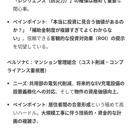
「レジリエンス（防災力）」の確保は極めて重要
な
関心事。
ペインポイント
:
「本当に投資に見合う価値があるの
か？」「補助金制度が複雑すぎてよくわからな
い」
。信頼できる
客観的な投資対効果（ROI）の提示
を切望している。
ペルソナC：マンション管理組合（コスト削減・コンプ
ライアンス重視層）
ニーズ
:
共用部の電気代削減
、
将来的なEV充電設備の
設置義務化への対応
、そして
物件の資産価値向上
。
ペインポイント
:
居住者間の合意形成
という極めて高
いハードル。
大規模工事に伴う技術的・資金的な計
画の複雑さ
。