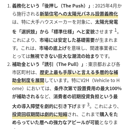
義務化という「後押し（The Push）」
: 2025年4月か
ら施行される
新築住宅への太陽光パネル設置義務化
は、特に大手ハウスメーカーを対象に、
太陽光発電
1
を「選択肢」から「標準仕様」へと変貌
させます
。
これにより、
市場には安定した基礎需要
が生まれま
す。これは、
市場の底上げ
を意味し、関連事業者に
とっては
無視できない巨大な潮流の始まり
です。
補助金という「誘引（The Pull）」
: 東京都および各
市区町村は、
歴史上最も手厚いと言える多層的な補
助金制度を展開
しています。特にV2H（Vehicle to H
ome）においては、
条件次第で設置費用の最大100%
が補助される
など、
消費者の初期投資負担という最
3
大の導入障壁を劇的に引き下げ
ます
。これにより、
投資回収期間は劇的に短縮
され、これまで
購入をた
めらっていた層への強力なアピールが可能
となりま