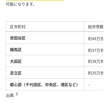
可能になります。
区市町村
総世帯数（
世田谷区
約48万世帯
練馬区
約37万世帯
大田区
約38万世帯
足立区
約35万世帯
都心部（千代田区、中央区、港区など）
–
3
出典: