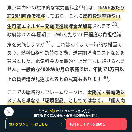
東京電力EPの標準的な電力量料金単価は、
1kWhあたり
約28円前後で推移
しており、これに
燃料費調整額や再
30
生可能エネルギー発電促進賦課金が加算
されます
。
政府は2025年夏期に1kWhあたり2.0円程度の負担軽減
31
策を実施しますが
、これはあくまで一時的な措置で
あり、燃料価格や為替の変動、送電網増強コストなどを
背景とした、電気料金の長期的な上昇圧力は避けられま
せん。
一般的な400kWh/月の家庭では、年間で1万円以
30
上の負担増が見込まれるとの試算
もあります
。
ここでの戦略的なフレームワークは、
太陽光・蓄電池シ
ステムを単なる「環境製品」としてではなく、「個人向
け・自家用の固定料金エネルギー計画」として提案する
たった
15秒
でシミュレーション完了！
誰でもすぐに太陽光・蓄電池の提案が可能！
こと
です。これは、
今後20年、30年にわたって、予測可
能で安価な電力を確保し、市場の価格変動リスクから家
資料ダウンロードはこちら
無料トライアルを始める