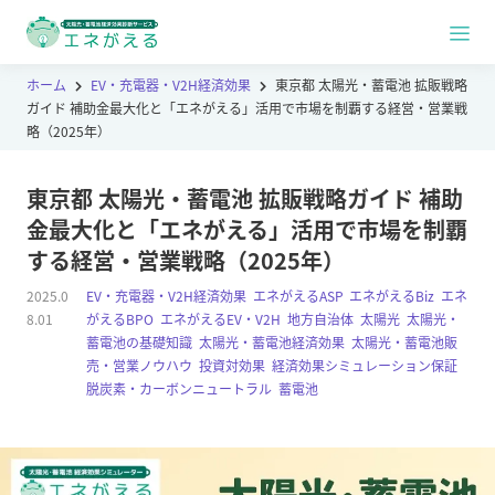
ホーム
EV・充電器・V2H経済効果
東京都 太陽光・蓄電池 拡販戦略
ガイド 補助金最大化と「エネがえる」活用で市場を制覇する経営・営業戦
略（2025年）
東京都 太陽光・蓄電池 拡販戦略ガイド 補助
金最大化と「エネがえる」活用で市場を制覇
する経営・営業戦略（2025年）
2025.0
EV・充電器・V2H経済効果
,
エネがえるASP
,
エネがえるBiz
,
エネ
8.01
がえるBPO
,
エネがえるEV・V2H
,
地方自治体
,
太陽光
,
太陽光・
蓄電池の基礎知識
,
太陽光・蓄電池経済効果
,
太陽光・蓄電池販
売・営業ノウハウ
,
投資対効果
,
経済効果シミュレーション保証
,
脱炭素・カーボンニュートラル
,
蓄電池