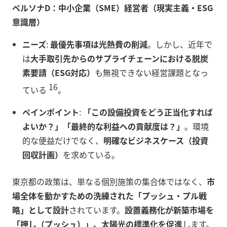
ペルソナD：中小企業（SME）経営者（現実主義・ESG
意識層）
ニーズ
:
最優先事項は光熱費の削減
。しかし、近年で
は
大手取引先からのサプライチェーンにおける脱炭
素要請（ESG対応）
も無視できない経営課題となっ
16
ている
。
ペインポイント
:
「この設備投資をどう正当化すれば
よいか？」「最終的な利益への貢献度は？」
。環境
的な便益だけでなく、
明確なビジネスケース（投資
回収計画）
を求めている。
東京都の政策は、単なる個別施策の集合体ではなく、
市
場全体を動かすための洗練された「プッシュ・プル戦
略」として設計
されています。
設置義務化が新築市場を
「押し（プッシュ）」、太陽光の標準化を促進
します。