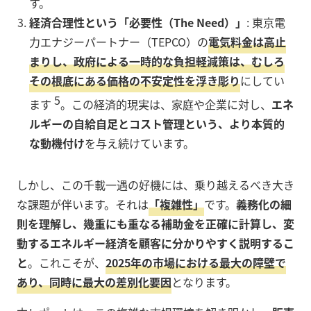
す。
経済合理性という「必要性（The Need）」
: 東京電
力エナジーパートナー（TEPCO）の
電気料金は高止
まりし、政府による一時的な負担軽減策は、むしろ
その根底にある価格の不安定性を浮き彫り
にしてい
5
ます
。この経済的現実は、家庭や企業に対し、
エネ
ルギーの自給自足とコスト管理という、より本質的
な動機付け
を与え続けています。
しかし、この千載一遇の好機には、乗り越えるべき大き
な課題が伴います。それは
「複雑性」
です。
義務化の細
則を理解し、幾重にも重なる補助金を正確に計算し、変
動するエネルギー経済を顧客に分かりやすく説明するこ
と
。これこそが、
2025年の市場における最大の障壁で
あり、同時に最大の差別化要因
となります。