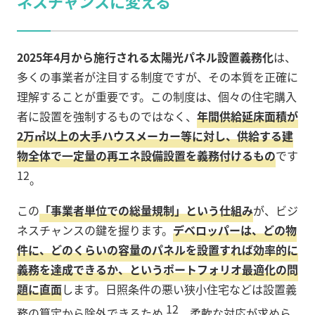
ネスチャンスに変える
2025年4月から施行される太陽光パネル設置義務化
は、
多くの事業者が注目する制度ですが、その本質を正確に
理解することが重要です。この制度は、個々の住宅購入
者に設置を強制するものではなく、
年間供給延床面積が
2万㎡以上の大手ハウスメーカー等に対し、供給する建
物全体で一定量の再エネ設備設置を義務付けるもの
です
12
。
この
「事業者単位での総量規制」という仕組み
が、ビジ
ネスチャンスの鍵を握ります。
デベロッパーは、どの物
件に、どのくらいの容量のパネルを設置すれば効率的に
義務を達成できるか、というポートフォリオ最適化の問
題に直面
します。日照条件の悪い狭小住宅などは設置義
12
務の算定から除外できるため
、柔軟な対応が求めら