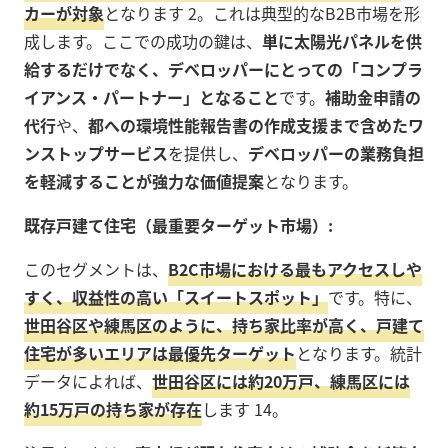
カーが対象
となります 2。これは典型的なB2B市場を形
成します。ここでの成功の鍵は、
単に太陽光パネルを供
給するだけでなく、デベロッパーにとっての「コンプラ
イアンス・パートナー」となること
です。
補助金申請の
代行
や、
都への環境性能報告書の作成支援まで含めたワ
ンストップサービス
を提供し、
デベロッパーの業務負担
を軽減することが強力な価値提案
となります。
既存戸建て住宅（最重要ターゲット市場）:
このセグメントは、
B2C市場における最もアクセスしや
すく、収益性の高い「スイートスポット」
です。特に、
世田谷区や練馬区のように、持ち家比率が高く、戸建て
住宅が多いエリアは最優先ターゲット
となります。統計
データによれば、
世田谷区には約20万戸、練馬区には
約15万戸の持ち家が存在
します 14。