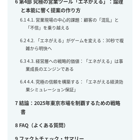
6
第4部 究極の営業ツール「エネがえる」：論理
と本能に響く提案の作り方
6.1
4.1. 営業現場の中心的課題：顧客の「混乱」と
「不信」を乗り越える
6.2
4.2. 「エネがえる」がゲームを変える：30秒で複
雑から明快へ
6.3
4.3. 経営層への戦略的価値：「エネがえる」は事
業成長のエンジンである
6.4
4.4. 究極の信頼を構築する：「エネがえる経済効
果シミュレーション保証」
7
結論：2025年東京市場を制覇するための戦略
書
8
FAQ（よくある質問）
9
ファクトチェック・サマリー