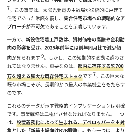
7
。この事実は、太陽光発電の主戦場が伝統的に戸建て
住宅であった常識を覆し、
集合住宅市場への戦略的なア
プローチが不可欠
であることを示唆しています。
一方で、
新設住宅着工戸数は、資材価格の高騰や金利動
向の影響を受け、2025年前半には前年同月比で減少傾
9
向
が見られます
。しかし、この短期的な変動に惑わさ
れてはなりません。重要なのは、
都内に存在する約700
7
万を超える膨大な既存住宅ストック
です
。この巨大な
既存市場こそが、長期的かつ最大の事業機会をもたらす
のです。
これらのデータが示す戦略的インプリケーションは明確
です。事業戦略は二極化させなければなりません。一つ
は、
設置義務化によって生まれる、デベロッパーを主対
象とした「新築市場向けB2B戦略」
。もう一つは、
より