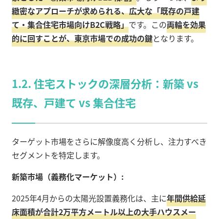
緻密なアプローチが求められる、広大な「既存の戸建
て・集合住宅市場向けB2C戦略」
です。この
両輪を効果
的に回すことが、東京市場での成功の鍵
となります。
1.2. 住宅ストックの深層分析：新築 vs
既存、戸建て vs 集合住宅
ターゲット市場をさらに解像度高く分析し、注力すべき
セグメントを特定します。
新築市場（義務化マーケット）:
2025年4月からの太陽光設置義務化は、主に
年間供給延
床面積が合計2万平方メートル以上の大手ハウスメー