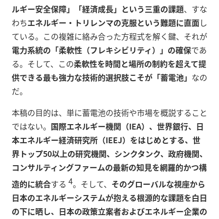
ルギー安全保障」「経済成長」という三重の課題
、すな
わち
エネルギー・トリレンマの克服という難題に直面
し
ている。この複雑に絡み合った方程式を解く鍵、それが
電力系統の「柔軟性（フレキシビリティ）」の確保
であ
る。そして、この
柔軟性を時間と場所の制約を超えて提
供できる最も強力な技術的選択肢こそが「蓄電池」
なの
だ。
本稿の目的は、単に蓄電池の技術や市場を概説すること
ではない。
国際エネルギー機関（IEA）、世界銀行、日
本エネルギー経済研究所（IEEJ）をはじめとする、世
界トップ50以上の研究機関、シンクタンク、政府機関、
コンサルティングファームの最新の知見を網羅的かつ構
4
造的に統合
する
。そして、
そのグローバルな視座から
日本のエネルギーシステムが抱える根源的な課題を白日
の下に晒し、日本の政策立案者およびエネルギー企業の