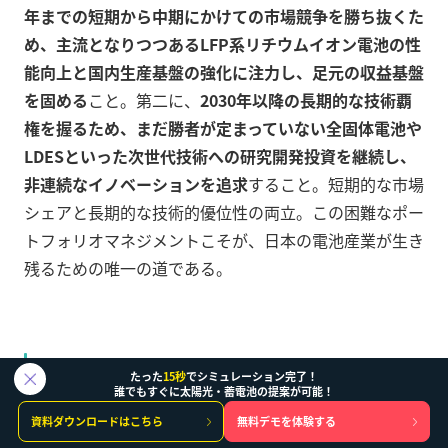
年までの短期から中期にかけての市場競争を勝ち抜くた
め、主流となりつつあるLFP系リチウムイオン電池の性
能向上と国内生産基盤の強化に注力し、足元の収益基盤
を固める
こと。第二に、
2030年以降の長期的な技術覇
権を握るため、まだ勝者が定まっていない全固体電池や
LDESといった次世代技術への研究開発投資を継続し、
非連続なイノベーションを追求
すること。短期的な市場
シェアと長期的な技術的優位性の両立。この困難なポー
トフォリオマネジメントこそが、日本の電池産業が生き
残るための唯一の道である。
表2：主要エネルギー貯蔵技術の特性比較（20
たった
15秒
でシミュレーション完了！
誰でもすぐに太陽光・蓄電池の提案が可能！
25年時点）
資料ダウンロードはこちら
無料デモを体験する