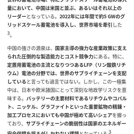
量において、中国は米国と並ぶ、あるいはそれ以上の
リーダー
となっている。
2022年には年間で約5 GWのグ
リッドスケール蓄電池を導入し、世界市場を牽引
した
3
。
中国の強さの源泉は、
国家主導の強力な産業政策に支え
られた圧倒的な製造能力とコスト競争力
にある。特に、
定置用蓄電池の主流となりつつあるLFP（リン酸鉄リチ
ウム）電池の分野では、世界のサプライチェーンを支配
している
と言っても過言ではない。しかし、この一極集
中は、日本や欧米諸国にとって深刻な地政学リスクを意
味する。
バッテリーの主要材料であるリチウムやコバル
ト、ニッケル、グラファイトといった重要鉱物の精錬・
加工プロセスにおいても中国が極めて高いシェア
を握っ
ており、
サプライチェーンの脆弱性は国家のエネルギー
3
安全保障を揺るがしかねない課題
となっている
。