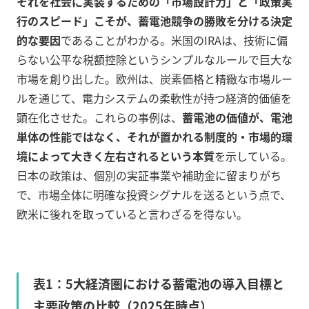
それを社会に実装するための「市場設計力」と「政策実
行のスピード」こそが、蓄電池競争の勝敗を分ける決定
的な要因
であることがわかる。米国のIRAは、技術に偏
らない公平な税額控除というシンプルなルールで巨大な
市場を創り出した。欧州は、炭素価格と精緻な市場ルー
ルを通じて、電力システムの柔軟性が持つ経済的価値を
顕在化させた。これらの事例は、
蓄電池の価値が、電池
単体の性能ではなく、それが置かれる制度的・市場的環
境によって大きく左右されるという本質
を示している。
日本の政策は、個別の実証事業や補助金に留まりがち
で、市場全体に明確な投資シグナルを送るという点で、
欧米に後れを取っていると言わざるを得ない。
表1：5大経済圏における蓄電池の導入目標と
主要政策の比較（2025年時点）