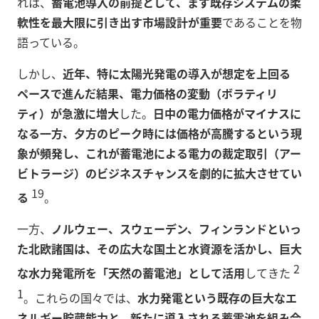
れは、
蓄電池導入の前提として、まず既存システムの柔
軟性を最大限に引き出す市場設計が重要
であることを物
語っている。
しかし、
近年、特に太陽光発電の導入が想定を上回る
ペースで進んだ結果、電力価格の変動（ボラティリ
ティ）が急激に増大
した。
日中の電力価格がマイナスに
なる一方、夕方のピーク時には価格が高騰するという現
象が頻発し、これが蓄電池による電力の裁定取引（アー
ビトラージ）のビジネスチャンスを劇的に拡大させてい
19
る
。
一方、
ノルウェー、スウェーデン、フィンランドといっ
た北欧諸国は、その広大な国土と水資源を活かし、巨大
2
な水力発電所を「天然の蓄電池」として活用
してきた
1
。これらの国々では、
水力発電という既存の巨大なエ
ネルギー貯蔵能力と、新たに導入される蓄電池を組み合