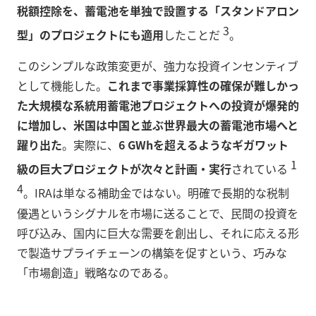
税額控除を、蓄電池を単独で設置する「スタンドアロン
3
型」のプロジェクトにも適用
したことだ
。
このシンプルな政策変更が、強力な投資インセンティブ
として機能した。
これまで事業採算性の確保が難しかっ
た大規模な系統用蓄電池プロジェクトへの投資が爆発的
に増加し、米国は中国と並ぶ世界最大の蓄電池市場へと
躍り出た
。実際に、
6 GWhを超えるようなギガワット
1
級の巨大プロジェクトが次々と計画・実行
されている
4
。IRAは単なる補助金ではない。明確で長期的な税制
優遇というシグナルを市場に送ることで、民間の投資を
呼び込み、国内に巨大な需要を創出し、それに応える形
で製造サプライチェーンの構築を促すという、巧みな
「市場創造」戦略なのである。