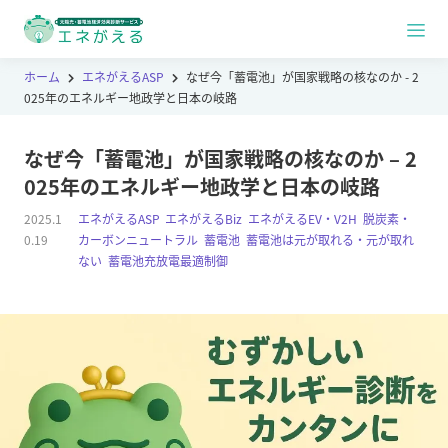
ホーム
エネがえるASP
なぜ今「蓄電池」が国家戦略の核なのか - 2
025年のエネルギー地政学と日本の岐路
なぜ今「蓄電池」が国家戦略の核なのか – 2
025年のエネルギー地政学と日本の岐路
2025.1
エネがえるASP
,
エネがえるBiz
,
エネがえるEV・V2H
,
脱炭素・
0.19
カーボンニュートラル
,
蓄電池
,
蓄電池は元が取れる・元が取れ
ない
,
蓄電池充放電最適制御