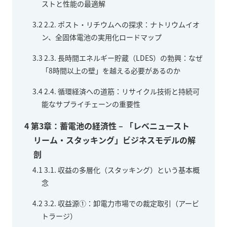
ストと性能の最適解
3.2
2.2. ポスト・リチウムへの探求：ナトリウムイオ
ン、全固体電池の実用化ロードマップ
3.3
2.3. 長時間エネルギー貯蔵（LDES）の勃興：なぜ
「8時間以上の壁」を越える必要があるのか
3.4
2.4. 循環経済への道筋：リサイクル技術と持続可
能なサプライチェーンの重要性
4
第3章：蓄電池の経済性 – 「レベニュースト
リーム・スタッキング」ビジネスモデルの解
剖
4.1
3.1. 収益の多層化（スタッキング）という基本概
念
4.2
3.2. 収益源①：卸電力市場での裁定取引（アービ
トラージ）