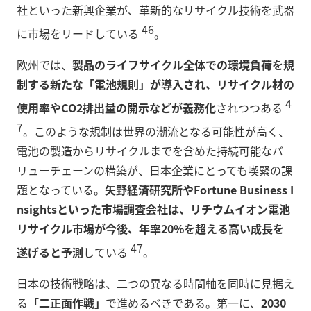
社といった新興企業が、革新的なリサイクル技術を武器
46
に市場をリードしている
。
欧州では、
製品のライフサイクル全体での環境負荷を規
制する新たな「電池規則」が導入され、リサイクル材の
4
使用率やCO2排出量の開示などが義務化
されつつある
7
。このような規制は世界の潮流となる可能性が高く、
電池の製造からリサイクルまでを含めた持続可能なバ
リューチェーンの構築が、日本企業にとっても喫緊の課
題となっている。
矢野経済研究所やFortune Business I
nsightsといった市場調査会社は、リチウムイオン電池
リサイクル市場が今後、年率20%を超える高い成長を
47
遂げると予測
している
。
日本の技術戦略は、二つの異なる時間軸を同時に見据え
る
「二正面作戦」
で進めるべきである。第一に、
2030