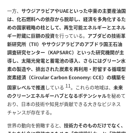
一方、
サウジアラビアやUAEといった中東の主要産油国
は、化石燃料への依存から脱却し、経済を多角化するた
めの国家戦略の柱として、再生可能エネルギーとエネル
ギー貯蔵に巨額の投資
を行っている。
アブダビの技術革
新研究所（TII）やサウジアラビアのアブドラ国王石油
調査研究センター（KAPSARC）といった研究機関が主
導し、太陽光発電と蓄電池の導入、さらにはグリーン水
素の製造や、排出された炭素を再利用・貯留する循環型
炭素経済（Circular Carbon Economy: CCE）の構築を
11
国家レベルで推進
している
。これらの地域は、
未来
のクリーンエネルギーハブとなるポテンシャル
を秘めて
おり、日本の技術や知見が貢献できる大きなビジネス
チャンスが存在する。
世界の動向を俯瞰すると、
技術力そのものだけでなく、