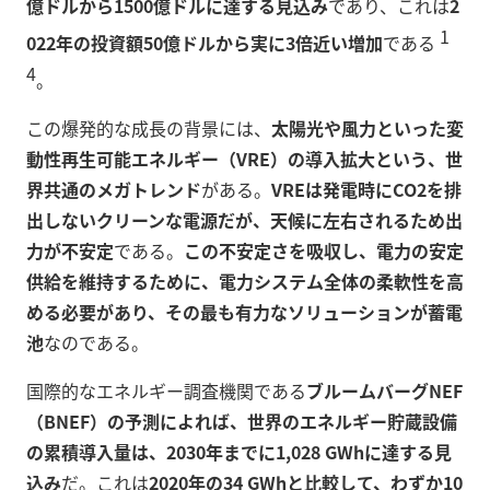
億ドルから1500億ドルに達する見込み
であり、これは
2
1
022年の投資額50億ドルから実に3倍近い増加
である
4
。
この爆発的な成長の背景には、
太陽光や風力といった変
動性再生可能エネルギー（VRE）の導入拡大という、世
界共通のメガトレンド
がある。
VREは発電時にCO2を排
出しないクリーンな電源だが、天候に左右されるため出
力が不安定
である。
この不安定さを吸収し、電力の安定
供給を維持するために、電力システム全体の柔軟性を高
める必要があり、その最も有力なソリューションが蓄電
池
なのである。
国際的なエネルギー調査機関である
ブルームバーグNEF
（BNEF）の予測によれば、世界のエネルギー貯蔵設備
の累積導入量は、2030年までに1,028 GWhに達する見
込み
だ。これは
2020年の34 GWhと比較して、わずか10