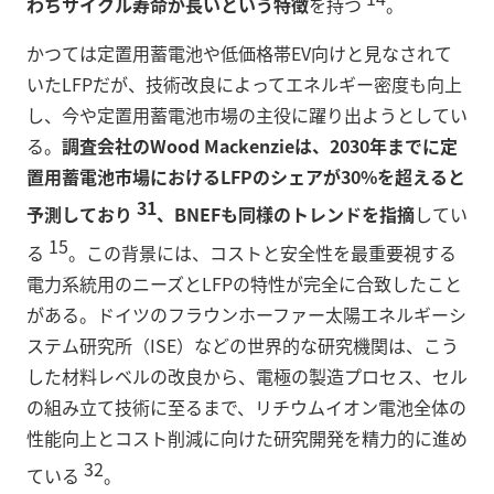
わちサイクル寿命が長いという特徴
を持つ
。
かつては定置用蓄電池や低価格帯EV向けと見なされて
いたLFPだが、技術改良によってエネルギー密度も向上
し、今や定置用蓄電池市場の主役に躍り出ようとしてい
る。
調査会社のWood Mackenzieは、2030年までに定
置用蓄電池市場におけるLFPのシェアが30%を超えると
31
予測しており
、BNEFも同様のトレンドを指摘
してい
15
る
。この背景には、コストと安全性を最重要視する
電力系統用のニーズとLFPの特性が完全に合致したこと
がある。ドイツのフラウンホーファー太陽エネルギーシ
ステム研究所（ISE）などの世界的な研究機関は、こう
した材料レベルの改良から、電極の製造プロセス、セル
の組み立て技術に至るまで、リチウムイオン電池全体の
性能向上とコスト削減に向けた研究開発を精力的に進め
32
ている
。