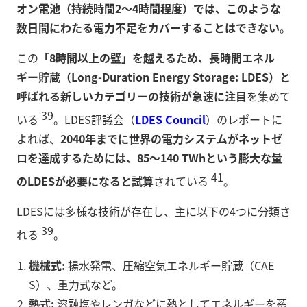
オン電池（持続時間2～4時間程度）では、このような
数日間にわたる電力不足をカバーすることはできない
。
この
「8時間以上の壁」を越えるため、長時間エネル
ギー貯蔵（Long-Duration Energy Storage: LDES）と
呼ばれる新しいカテゴリーの技術が急速に注目
を集めて
39
いる
。LDES評議会（
LDES Council
）のレポートに
よれば、
2040年までに世界の電力システムがネットゼ
ロを達成するためには、85～140 TWhという膨大な量
41
のLDESが必要になると試算
されている
。
LDESには多様な技術が存在し、主に以下の4つに分類さ
39
れる
。
機械式:
揚水発電、圧縮空気エネルギー貯蔵（CAE
S）、重力式など。
熱式:
溶融塩やレンガなどに熱としてエネルギーを蓄