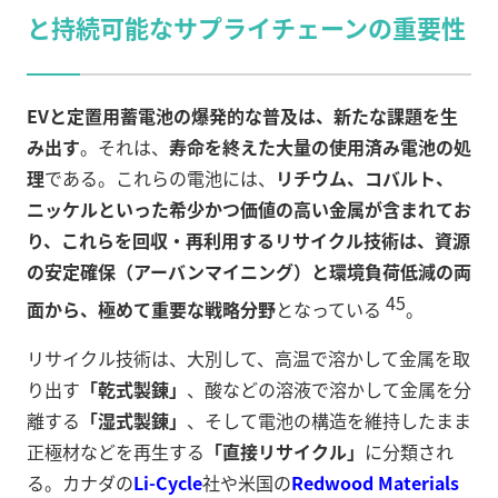
と持続可能なサプライチェーンの重要性
EVと定置用蓄電池の爆発的な普及は、新たな課題を生
み出す
。それは、
寿命を終えた大量の使用済み電池の処
理
である。これらの電池には、
リチウム、コバルト、
ニッケルといった希少かつ価値の高い金属が含まれてお
り、これらを回収・再利用するリサイクル技術は、資源
の安定確保（アーバンマイニング）と環境負荷低減の両
45
面から、極めて重要な戦略分野
となっている
。
リサイクル技術は、大別して、高温で溶かして金属を取
り出す
「乾式製錬」
、酸などの溶液で溶かして金属を分
離する
「湿式製錬」
、そして電池の構造を維持したまま
正極材などを再生する
「直接リサイクル」
に分類され
る。カナダの
Li-Cycle
社や米国の
Redwood Materials