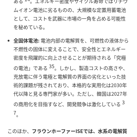
ある
。エネルギー密度やサイクル寿命ではリチウ
ムイオン電池に劣るものの、大規模な定置用蓄電池
として、コストを武器に市場の一角を占める可能性
を秘めている。
全固体電池:
電池内部の電解質を、可燃性の液体から
不燃性の固体に変えることで、安全性とエネルギー
密度を飛躍的に向上させることが期待される「究極
35
の電池」である
。しかし、製造コストの高さや、
充放電に伴う電極と電解質の界面の劣化といった技
術的課題が残されており、本格的な実用化は2030年
代以降と見る専門家が多い。ただし、韓国は2027年
3
の商用化を目指すなど、開発競争は激化している
7
。
このほか、
フラウンホーファーISEでは、水系の電解質