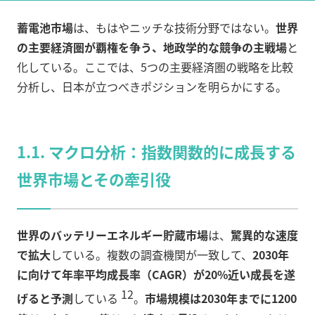
蓄電池市場
は、もはやニッチな技術分野ではない。
世界
の主要経済圏が覇権を争う、地政学的な競争の主戦場
と
化している。ここでは、5つの主要経済圏の戦略を比較
分析し、日本が立つべきポジションを明らかにする。
1.1. マクロ分析：指数関数的に成長する
世界市場とその牽引役
世界のバッテリーエネルギー貯蔵市場
は、
驚異的な速度
で拡大
している。複数の調査機関が一致して、
2030年
に向けて年率平均成長率（CAGR）が20%近い成長を遂
12
げると予測
している
。
市場規模は2030年までに1200