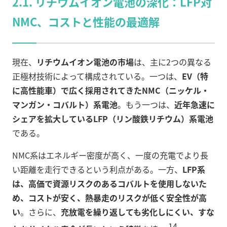
2.1. リチウムイオン電池の深化：LFP対
NMC、コストと性能の最適解
現在、
リチウムイオン電池の市場
は、主に2つの異なる
正極材技術によって構成されている。一つは、
EV（特
に高性能車）で広く採用されてきたNMC（ニッケル・
マンガン・コバルト）系電池
。もう一つは、
近年急速に
シェアを拡大しているLFP（リン酸鉄リチウム）系電池
である。
NMC系はエネルギー密度が高く、一度の充電でより長
い距離を走行できるという利点がある。一方、
LFP系
は、高価で資源リスクのあるコバルトを使用しないた
め、コストが安く、熱暴走のリスクが低く安全性が高
い
。さらに、
充放電を繰り返しても劣化しにくい、すな
14