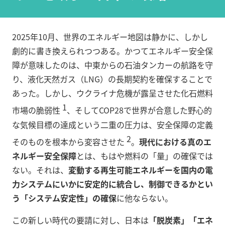
2025年10月、世界のエネルギー地図は静かに、しかし
劇的に書き換えられつつある。かつてエネルギー安全保
障が意味したのは、中東からの石油タンカーの航路を守
り、液化天然ガス（LNG）の長期契約を確保することで
あった。しかし、ウクライナ危機が露呈させた化石燃料
1
市場の脆弱性
、そしてCOP28で世界が合意した野心的
な気候目標の達成という二重の圧力は、安全保障の定義
2
そのものを根本から変容させた
。
現代における真のエ
ネルギー安全保障
とは、もはや燃料の「量」の確保では
ない。それは、
変動する再生可能エネルギーを国内の電
力システムにいかに安定的に統合し、制御できるかとい
う「システム安定性」の確保
に他ならない。
この新しい時代の要請に対し、日本は
「脱炭素」「エネ