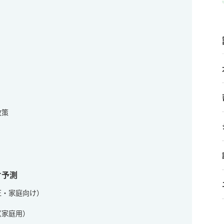
政策
オ予測
圧・家庭向け）
（家庭用）