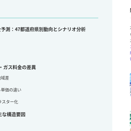
費料金予測：47都道府県別動向とシナリオ分析
気・ガス料金の差異
地域差
る単価の違い
ラスター化
主な構造要因