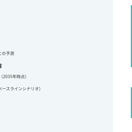
との予測
算
2035年時点）
・ベースラインシナリオ）