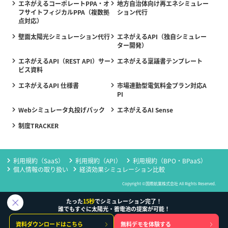
エネがえるコーポレートPPA・オ
地方自治体向け再エネシミュレー
フサイトフィジカルPPA（複数拠
ション代行
点対応）
壁面太陽光シミュレーション代行
エネがえるAPI（独自シミュレー
ター開発）
エネがえるAPI（REST API）サー
エネがえる稟議書テンプレート
ビス資料
エネがえるAPI 仕様書
市場連動型電気料金プラン対応A
PI
Webシミュレータ丸投げパック
エネがえるAI Sense
制度TRACKER
利用規約（SaaS）
利用規約（API）
利用規約（BPO・BPaaS）
個人情報の取り扱い
経済効果シミュレーション比較
Copyright ©国際航業株式会社 All Rights Reserved.
たった
15秒
でシミュレーション完了！
誰でもすぐに太陽光・蓄電池の提案が可能！
資料ダウンロードはこちら
無料デモを体験する