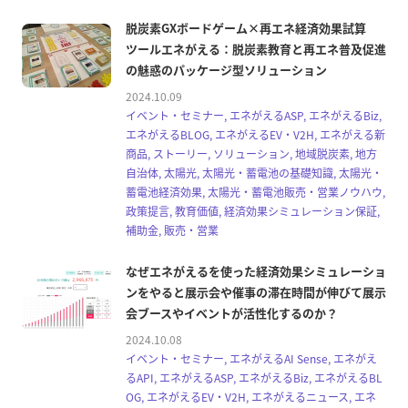
脱炭素GXボードゲーム×再エネ経済効果試算
ツールエネがえる：脱炭素教育と再エネ普及促進
の魅惑のパッケージ型ソリューション
2024.10.09
イベント・セミナー, エネがえるASP, エネがえるBiz,
エネがえるBLOG, エネがえるEV・V2H, エネがえる新
商品, ストーリー, ソリューション, 地域脱炭素, 地方
自治体, 太陽光, 太陽光・蓄電池の基礎知識, 太陽光・
蓄電池経済効果, 太陽光・蓄電池販売・営業ノウハウ,
政策提言, 教育価値, 経済効果シミュレーション保証,
補助金, 販売・営業
なぜエネがえるを使った経済効果シミュレーショ
ンをやると展示会や催事の滞在時間が伸びて展示
会ブースやイベントが活性化するのか？
2024.10.08
イベント・セミナー, エネがえるAI Sense, エネがえ
るAPI, エネがえるASP, エネがえるBiz, エネがえるBL
OG, エネがえるEV・V2H, エネがえるニュース, エネ