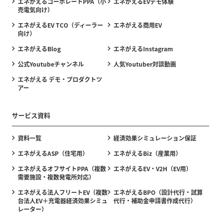
エネがえるコーポレートPPA（小
エネがえるEVデモ体験
売電気向け）
エネがえるEV TCO（ディーラー
エネがえる商用EV
向け）
エネがえるBlog
エネがえるInstagram
公式Youtubeチャンネル
人気Youtuber対談動画
エネがえる デモ・プロダクトツ
アー
サービス資料
資料一覧
経済効果シミュレーション保証
エネがえるASP（住宅用）
エネがえるBiz（産業用）
エネがえるオフサイトPPA（複数
エネがえるEV・V2H（EV用）
需要施設・複数発電所対応）
エネがえる法人フリートEV（複数
エネがえるBPO（設計代行・試算
台法人EV＋充電器経済効果シミュ
代行・補助金申請書作成代行）
レーター）