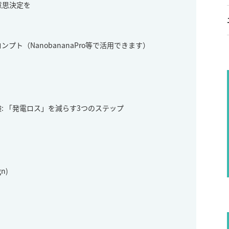
意思決定を
ト（NanobananaPro等で活用できます）
験: 「発電ロス」を減らす3つのステップ
n)