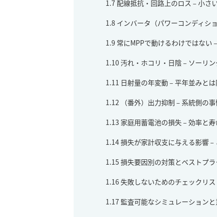
1.7
配線抵抗・回路上のロス – 小さ
1.8
インバータ（パワーコンディシ
1.9
常にMPPで動けるわけではない –
1.10
汚れ・ホコリ・日陰 – ソーリ
1.11
日射量の年変動 – 平年並みと
1.12
（番外）出力抑制 – 系統側の
1.13
家庭用蓄電池の損失 – 効率と
1.14
損失が家計収支に与える影響 –
1.15
損失要因別の対策とベストプラ
1.16
失敗しないためのチェックリスト
1.17
監査可能なシミュレーションと意