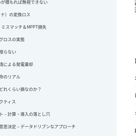
いが積もれば無視できない
ョナ）の変換ロス
 ミスマッチ＆MPPT損失
ングロスの実態
は限らない
事情による発電棄却
寿命のリアル
 どれくらい損なのか？
クティス
 – 計算・導入の落とし穴
思決定 – データドリブンなアプローチ