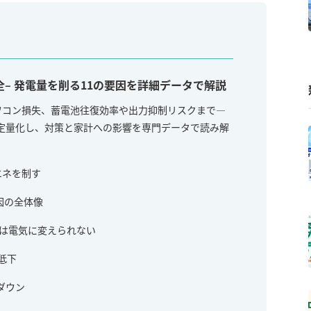
– 発電量を削る11の要因を詳細データで解説
ワコン損失、蓄電池往復効率や出力抑制リスクまで—
定量化し、対策と家計への影響を専門データで読み解
エネを制す
因の全体像
0%は電気に変えられない
低下
能ダウン