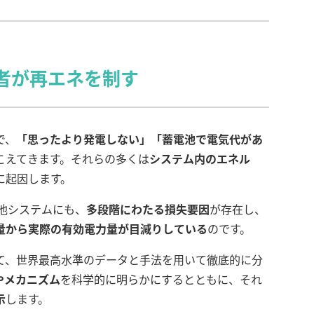
る者が再エネを制す
で、
「思ったより発電しない」「蓄電池で電気代があ
こえてきます。それらの多くは
システム内のエネル
に起因します。
池システムにも、
多段階にわたる損失要因
が存在し、
量から実際の有効電力量が目減りしている
のです。
て、世界最高水準のデータと手法を用いて徹底的に分
やメカニズム
を科学的に明らかにするとともに、それ
示
します。