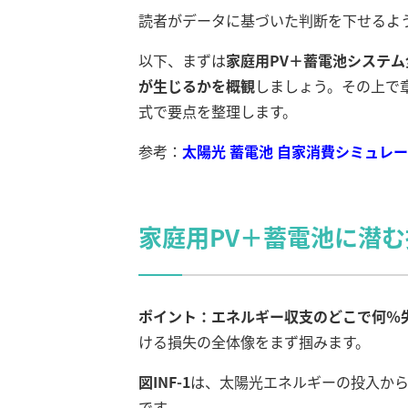
読者がデータに基づいた判断を下せるよ
以下、まずは
家庭用PV＋蓄電池システ
が生じるかを概観
しましょう。その上で
式で要点を整理します。
参考：
太陽光 蓄電池 自家消費シミュレ
家庭用PV＋蓄電池に潜
ポイント：エネルギー収支のどこで何％
ける損失の全体像をまず掴みます。
図INF-1
は、太陽光エネルギーの投入か
です。