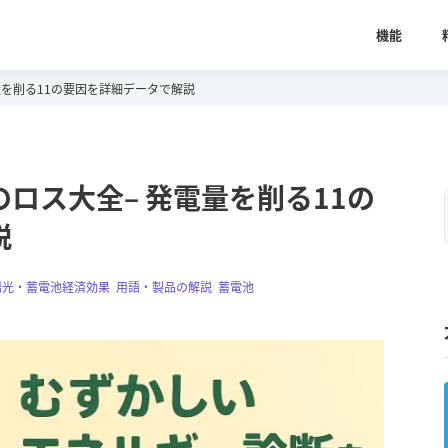
機能
量を削る11の要因を詳細データで解説
ロス大全– 発電量を削る11の
説
陽光・蓄電池経済効果
,
用語・製品の解説
,
蓄電池