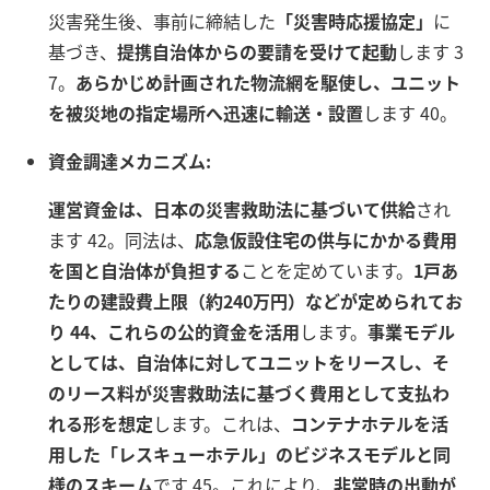
災害発生後、事前に締結した
「災害時応援協定」
に
基づき、
提携自治体からの要請を受けて起動
します 3
7。
あらかじめ計画された物流網を駆使し、ユニット
を被災地の指定場所へ迅速に輸送・設置
します 40。
資金調達メカニズム:
運営資金は、日本の災害救助法に基づいて供給
され
ます 42。同法は、
応急仮設住宅の供与にかかる費用
を国と自治体が負担する
ことを定めています。
1戸あ
たりの建設費上限（約240万円）などが定められてお
り 44、これらの公的資金を活用
します。
事業モデル
としては、自治体に対してユニットをリースし、そ
のリース料が災害救助法に基づく費用として支払わ
れる形を想定
します。これは、
コンテナホテルを活
用した「レスキューホテル」のビジネスモデルと同
様のスキーム
です 45。これにより、
非常時の出動が