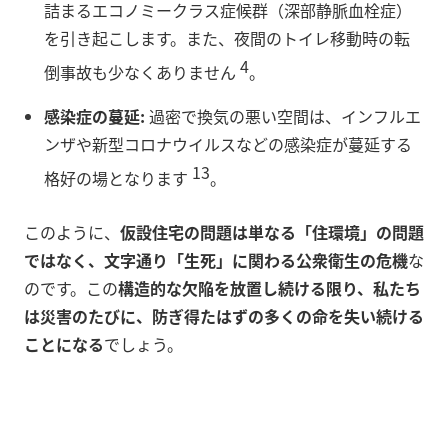
詰まるエコノミークラス症候群（深部静脈血栓症）
を引き起こします。また、夜間のトイレ移動時の転
4
倒事故も少なくありません
。
感染症の蔓延:
過密で換気の悪い空間は、インフルエ
ンザや新型コロナウイルスなどの感染症が蔓延する
13
格好の場となります
。
このように、
仮設住宅の問題は単なる「住環境」の問題
ではなく、文字通り「生死」に関わる公衆衛生の危機
な
のです。この
構造的な欠陥を放置し続ける限り、私たち
は災害のたびに、防ぎ得たはずの多くの命を失い続ける
ことになる
でしょう。