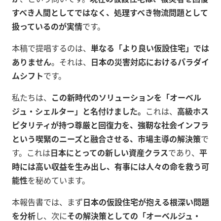
すべき人間としてではなく、処理すべき物流問題として
扱っているのが実情
です。
本稿で提唱するのは、
単なる「より良い仮設住宅」では
ありません
。それは、
日本の災害対応におけるパラダイ
ムシフト
です。
私たちは、
この新時代のソリューションを「オーベル
ジュ・シェルター」と名付けました。
これは、
高級ホス
ピタリティが持つ尊厳と回復力を、強靭な社会インフラ
という喫緊のニーズと融合させる、市場主導の解決策
で
す。これは
日本にとっての新しい資産クラス
であり、
平
時には高い収益を生み出し、有事には人々の命を救う可
能性
を秘めています。
本報告書では、まず
日本の仮設住宅が抱える根深い問題
を分析
し、次に
その解決策としての「オーベルジュ・