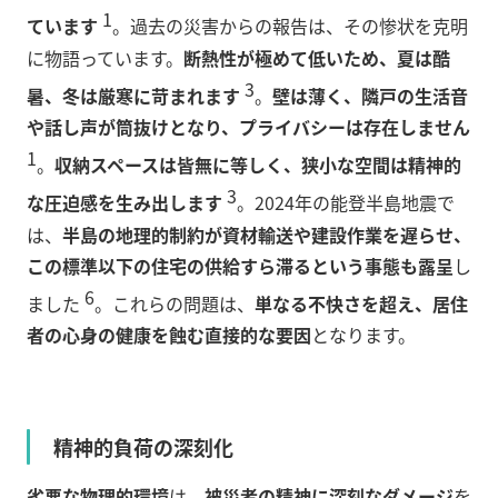
1
ています
。過去の災害からの報告は、その惨状を克明
に物語っています。
断熱性が極めて低いため、夏は酷
3
暑、冬は厳寒に苛まれます
。
壁は薄く、隣戸の生活音
や話し声が筒抜けとなり、プライバシーは存在しません
1
。
収納スペースは皆無に等しく、狭小な空間は精神的
3
な圧迫感を生み出します
。2024年の能登半島地震で
は、
半島の地理的制約が資材輸送や建設作業を遅らせ、
この標準以下の住宅の供給すら滞るという事態も露呈
し
6
ました
。これらの問題は、
単なる不快さを超え、居住
者の心身の健康を蝕む直接的な要因
となります。
精神的負荷の深刻化
劣悪な物理的環境
は、
被災者の精神に深刻なダメージ
を