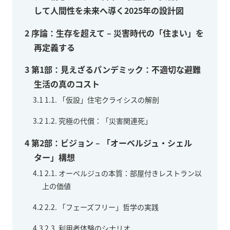
して人間性を未来へ導く2025年の設計図
2
序論：生存を超えて – 災害時代の「住まい」を
再定義する
3
第1部：見えざるパンデミック：不適切な避難
生活の真のコスト
3.1
1.1. 「仮設」住宅クライシスの解剖
3.2
1.2. 究極の代償：「災害関連死」
4
第2部：ビジョン – 「オーベルジュ・シェル
ター」構想
4.1
2.1. オーベルジュの本質：部屋付きレストラン以
上の価値
4.2
2.2. 「フェーズフリー」哲学の実践
4.3
2.3. 利用者体験のシナリオ