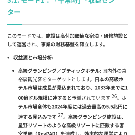
ター
このモードでは、
施設は高付加価値な宿泊・研修施設と
して運営
され、
事業の財務基盤を確立
します。
収益源と市場分析:
高級グランピング／ブティックホテル:
国内外の富
裕層観光客をターゲットとします。
日本の高級ホ
テル市場は成長が見込まれており、2033年までに1
26
00億ドル規模に達すると予測
されています
。
ホ
テル市場全体も2024年度には過去最高の5.5兆円に
27
達する見込み
です
。
高級グランピング施設は、
星野リゾートのような高級リゾートに匹敵する客
室単価（RevPAR）を達成し、効率的な運営により