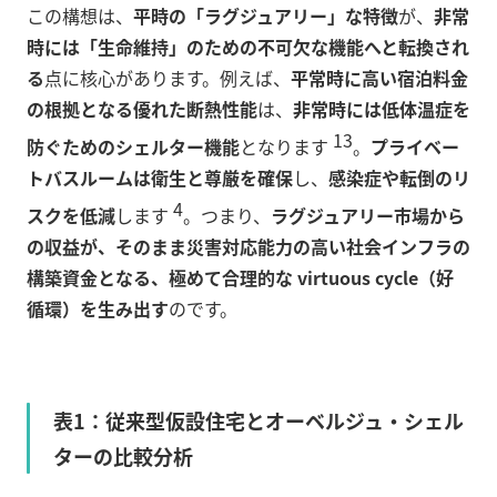
この構想は、
平時の「ラグジュアリー」な特徴
が、
非常
時には「生命維持」のための不可欠な機能へと転換され
る
点に核心があります。例えば、
平常時に高い宿泊料金
の根拠となる優れた断熱性能
は、
非常時には低体温症を
13
防ぐためのシェルター機能
となります
。
プライベー
トバスルームは衛生と尊厳を確保
し、
感染症や転倒のリ
4
スクを低減
します
。つまり、
ラグジュアリー市場から
の収益が、そのまま災害対応能力の高い社会インフラの
構築資金となる、極めて合理的な virtuous cycle（好
循環）を生み出す
のです。
表1：従来型仮設住宅とオーベルジュ・シェル
ターの比較分析