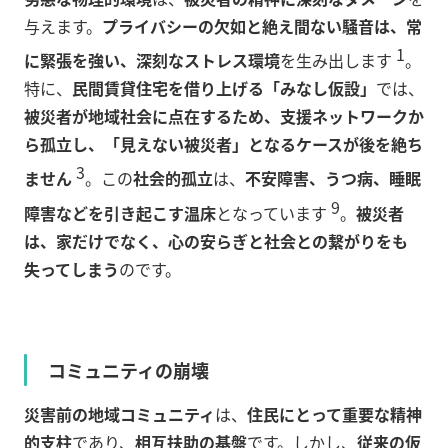
与えます。
プライバシーの欠如と絶え間ない騒音は、常
1
に緊張を強い、深刻なストレス環境
を生み出します
。
特に、
民間賃貸住宅を借り上げる「みなし仮設」
では、
被災者が地域社会に点在するため、支援ネットワークか
ら孤立し、「見えない被災者」となるケースが後を絶ち
3
ません
。この
社会的孤立
は、
不安障害、うつ病、睡眠
9
障害などを引き起こす温床
となっています
。
被災者
は、家だけでなく、心の安らぎと社会との繋がりをも
失ってしまう
のです。
コミュニティの崩壊
災害前の地域コミュニティ
は、
住民にとって重要な精神
的支柱
であり、
相互扶助の基盤
です。しかし、
従来の仮