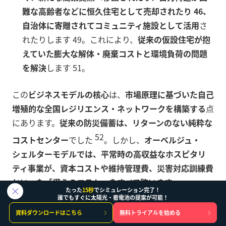
難な高齢者などに恒久住宅として売却されたり 46、
自治体に寄贈されてコミュニティ施設として活用
さ
れたりします 49。これにより、
従来の仮設住宅が抱
えていた膨大な解体・廃棄コストと環境負荷の問題
を解決
します 51。
この
ビジネスモデルの核心
は、
市場原理に基づいた自己
増殖的な全国レジリエンス・ネットワークを構築する
点
にあります。
従来の防災備蓄は、リターンのない純粋な
52
コストセンター
でした
。しかし、
オーベルジュ・
シェルターモデルでは、平常時の高収益なホスピタリ
ティ事業が、資本コストや維持管理費、災害対応訓練費
といった「備えのコスト」をすべて賄います
。
たった
15秒
でシミュレーション完了！
誰でもすぐに太陽光・蓄電池の提案が可能！
そして
災害発生時には、災害救助法に基づく公的資金に
資料ダウンロードはこちら
無料トライアルを始める
よって運営されるB2G（Business to Government）