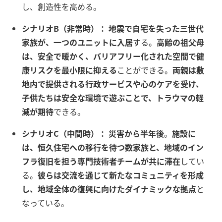
し、創造性を高める。
シナリオB（非常時）：
地震で自宅を失った三世代
家族が、一つのユニットに入居
する。
高齢の祖父母
は、安全で暖かく、バリアフリー化された空間で健
康リスクを最小限に抑える
ことができる。
両親は敷
地内で提供される行政サービスや心のケアを受け、
子供たちは安全な環境で遊ぶことで、トラウマの軽
減が期待
できる。
シナリオC（中間時）：
災害から半年後
。
施設に
は、恒久住宅への移行を待つ数家族と、地域のイン
フラ復旧を担う専門技術者チームが共に滞在
してい
る。
彼らは交流を通じて新たなコミュニティを形成
し、地域全体の復興に向けたダイナミックな拠点
と
なっている。