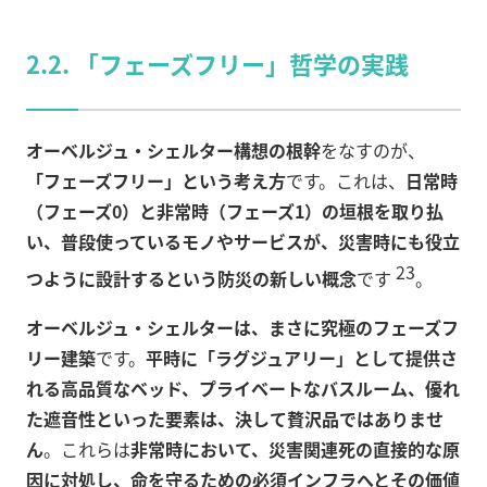
2.2. 「フェーズフリー」哲学の実践
オーベルジュ・シェルター構想の根幹
をなすのが、
「フェーズフリー」という考え方
です。これは、
日常時
（フェーズ0）と非常時（フェーズ1）の垣根を取り払
い、普段使っているモノやサービスが、災害時にも役立
23
つように設計するという防災の新しい概念
です
。
オーベルジュ・シェルターは、まさに究極のフェーズフ
リー建築
です。
平時に「ラグジュアリー」として提供さ
れる高品質なベッド、プライベートなバスルーム、優れ
た遮音性といった要素は、決して贅沢品ではありませ
ん
。これらは
非常時において、災害関連死の直接的な原
因に対処し、命を守るための必須インフラへとその価値