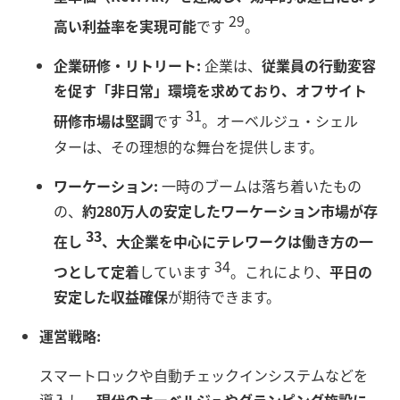
29
高い利益率を実現可能
です
。
企業研修・リトリート:
企業は、
従業員の行動変容
を促す「非日常」環境を求めており、オフサイト
31
研修市場は堅調
です
。オーベルジュ・シェル
ターは、その理想的な舞台を提供します。
ワーケーション:
一時のブームは落ち着いたもの
の、
約280万人の安定したワーケーション市場が存
33
在し
、大企業を中心にテレワークは働き方の一
34
つとして定着
しています
。これにより、
平日の
安定した収益確保
が期待できます。
運営戦略:
スマートロックや自動チェックインシステムなどを