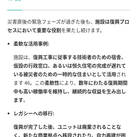
災害直後の緊急フェーズが過ぎた後も、
施設は復興プロ
セスにおいて重要な役割
を果たし続けます。
柔軟な活用事例:
施設は、
復興工事に従事する技術者のための宿舎、
仮設の行政窓口、あるいは恒久住宅の完成が遅れて
いる被災者のための一時的な住まいとして活用
され
ます 46。この
柔軟性
により、
数年にわたる復興期間
中も高い稼働率を維持し、継続的な収益を生み出し
ます
。
レガシーへの移行:
復興が完了した後、ユニットは廃棄されることな
く、新たな商業拠点へ移設されたり、自力再建が困