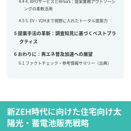
4.4
4. BPOサービスとBPaaS：提案業務アウトソーシ
ングの柔軟活用
4.5
5. EV・V2Hまで視野に入れたトータル提案力
5
提案手法の革新：調査知見に基づくベストプラ
クティス
6
おわりに：再エネ普及加速への展望
6.1
ファクトチェック・参考情報サマリー（出典）
新ZEH時代に向けた住宅向け太
陽光・蓄電池販売戦略