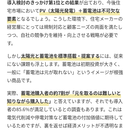
導入検討のきっかけ第1位との結果
が出ており、今後住
宅市場において
PV（太陽光発電）＋蓄電池は不可欠な
要素
となるでしょう。こうした環境下、住宅メーカーの
経営層にとっては規制対応と顧客ニーズの両面を満たし
つつ、自社の競争力を維持・向上させる戦略が必要で
す。
しかし
太陽光と蓄電池を標準搭載・提案する
には、従来
にない課題も浮上します。蓄電池は初期投資が大きく、
一般に「蓄電池は元が取れない」というイメージが根強
い商品です。
実際、
蓄電池購入者の約7割が「
元を取るのは難しいと
知りながら購入した
」
と答えていますが、それでも導入
者の85.6%が満足しているとの調査もあります。これは
電気代削減や停電対策など蓄電池の付加価値に期待して
いるためですが、裏を返せば経済メリットが不透明なま