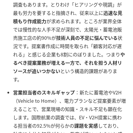
調査もあります。とりわけ「ヒアリングや現調」が
最も労力を要すると指摘され、従来以上に
迅速な見
積もり作成能力
が求められます。ところが業界全体
では慢性的な人手不足が深刻で、太陽光・蓄電池販
売施工店の約90%が
技術人員の不足に悩んでいる
状
況です。提案書作成に時間を取られ「顧客対応が遅
れる」と感じる企業も8割にのぼりました。つまり
や
るべき提案業務が増える一方で、それを担う人材リ
ソースが追いつかない
という構造的課題がありま
す。
営業担当者のスキルギャップ
：新たに蓄電池やV2H
（Vehicle to Home）、電力プランなど提案要素が増
えることで、営業現場の知識・スキル不足も顕在化
します。国際航業の調査では、EV・V2H提案に携わ
る担当者の92.5%が何らかの
課題を実感
しており、