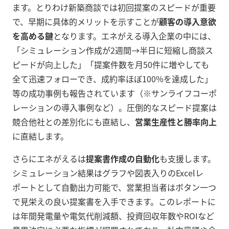
ます。とりわけ新築商談では初回提案のスピードが重要
で、早期に具体的メリットを示すことが
顧客の導入意欲
を高める鍵
となります。エネがえる導入企業の中には、
「シミュレーション作成が2週間→半日に短縮し商談ス
ピードが向上した」「提案件数を月50件に増やしても
全て迅速フォローでき、成約率ほぼ100%を達成した」
等の成功事例も報告されています（※サンライフコーポ
レーションの導入事例など）。圧倒的なスピード提案は
競合他社との差別化にも直結し、
営業生産性と勝率向上
に直結します。
さらにエネがえるは
提案書作成の自動化
も支援します。
シミュレーション結果はグラフや図表入りのExcelレ
ポートとして自動出力可能で、営業担当者はボタン一つ
で見栄えの良い提案書を入手できます。このレポートに
は年間発電量や電気代削減額、投資回収年数やROIなど