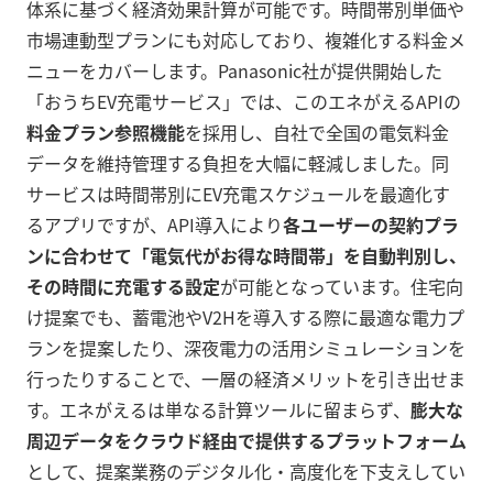
体系に基づく経済効果計算が可能です。時間帯別単価や
市場連動型プランにも対応しており、複雑化する料金メ
ニューをカバーします。Panasonic社が提供開始した
「おうちEV充電サービス」では、このエネがえるAPIの
料金プラン参照機能
を採用し、自社で全国の電気料金
データを維持管理する負担を大幅に軽減しました。同
サービスは時間帯別にEV充電スケジュールを最適化す
るアプリですが、API導入により
各ユーザーの契約プラ
ンに合わせて「電気代がお得な時間帯」を自動判別し、
その時間に充電する設定
が可能となっています。住宅向
け提案でも、蓄電池やV2Hを導入する際に最適な電力プ
ランを提案したり、深夜電力の活用シミュレーションを
行ったりすることで、一層の経済メリットを引き出せま
す。エネがえるは単なる計算ツールに留まらず、
膨大な
周辺データをクラウド経由で提供するプラットフォーム
として、提案業務のデジタル化・高度化を下支えしてい