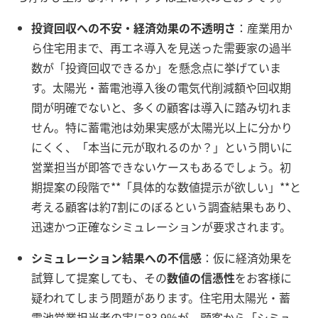
投資回収への不安・経済効果の不透明さ
：産業用か
ら住宅用まで、再エネ導入を見送った需要家の過半
数が「投資回収できるか」を懸念点に挙げていま
す。太陽光・蓄電池導入後の電気代削減額や回収期
間が明確でないと、多くの顧客は導入に踏み切れま
せん。特に蓄電池は効果実感が太陽光以上に分かり
にくく、「本当に元が取れるのか？」という問いに
営業担当が即答できないケースもあるでしょう。初
期提案の段階で**「具体的な数値提示が欲しい」**と
考える顧客は約7割にのぼるという調査結果もあり、
迅速かつ正確なシミュレーションが要求されます。
シミュレーション結果への不信感
：仮に経済効果を
試算して提案しても、その
数値の信憑性
をお客様に
疑われてしまう問題があります。住宅用太陽光・蓄
電池営業担当者の実に83.9%が、顧客から「シミュ