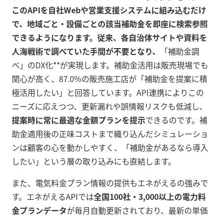
このAPIを自社Webや営業支援システムに組み込むだけ
で、地域ごと・設備ごとの該当補助金を即座に検索参照
できるようになります。従来、各自治体サイトや資料を
人海戦術で調べていた手間が不要となり、
「補助金調
べ」のDX化**が実現します。補助金活用は販売現場でも
関心が高く、87.0%の販売施工店が「補助金を提案に積
極活用したい」と回答しています。API連携によりこの
ニーズに応えつつ、更新漏れや誤情報リスクも低減し、
提案時に常に最適な金額プランを提示
できるのです。補
助金適用後の正味コストまで織り込んだシミュレーショ
ンは顧客の心を動かしやすく、「補助金があるなら導入
したい」という層の取り込みにも直結します。
また、電気料金プラン情報の提供もエネがえるの強みで
す。エネがえるAPIでは
全国100社・3,000以上の電力料
金プランデータ
が毎月自動更新されており、最新の単価