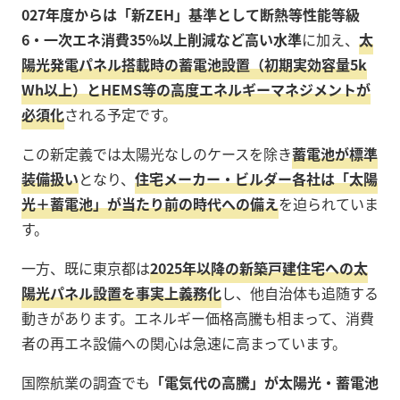
027年度からは「新ZEH」基準として断熱等性能等級
6・一次エネ消費35%以上削減など高い水準
に加え、
太
陽光発電パネル搭載時の蓄電池設置（初期実効容量5k
Wh以上）とHEMS等の高度エネルギーマネジメントが
必須化
される予定です。
この新定義では太陽光なしのケースを除き
蓄電池が標準
装備扱い
となり、
住宅メーカー・ビルダー各社は「太陽
光＋蓄電池」が当たり前の時代への備え
を迫られていま
す。
一方、既に東京都は
2025年以降の新築戸建住宅への太
陽光パネル設置を事実上義務化
し、他自治体も追随する
動きがあります。エネルギー価格高騰も相まって、消費
者の再エネ設備への関心は急速に高まっています。
国際航業の調査でも
「電気代の高騰」が太陽光・蓄電池