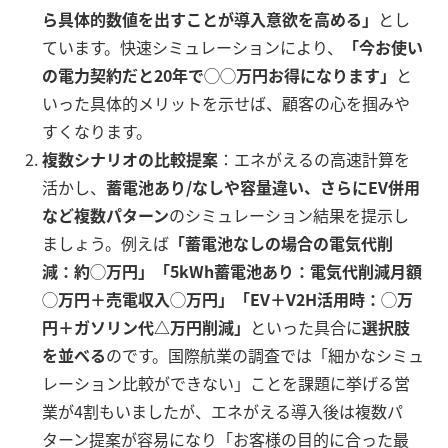
ら具体的数値を出すことが導入意欲を高める」
とし
ています。快速シミュレーションにより、
「今お使い
の電力契約だと20年で◯◯万円お得になります」
と
いった具体的メリットを示せば、顧客の心を掴みや
すくなります。
複数シナリオの比較提案
：エネがえるの高速計算を
活かし、
蓄電池あり/なしや容量違い、さらにEV併用
など複数パターン
のシミュレーション結果を提示し
ましょう。例えば
「蓄電池なしの場合の電気代削
減：約◯万円」「5kWh蓄電池あり：電気代削減月額
◯万円＋売電収入◯万円」「EV＋V2H活用時：◯万
円＋ガソリン代△万円削減」
といった具合に
選択肢
を並べる
のです。国際航業の調査では「細かなシミュ
レーション比較ができない」ことを課題に挙げる営
業が4割もいましたが、エネがえる導入後は複数パ
ターン提案が容易になり「お客様の目的に合った最