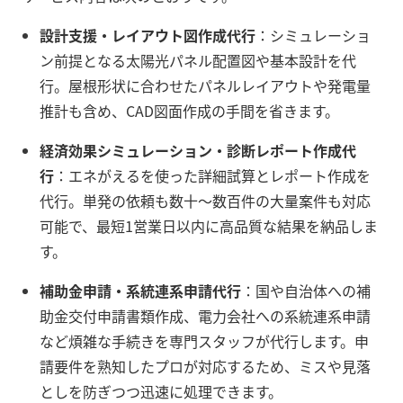
設計支援・レイアウト図作成代行
：シミュレーショ
ン前提となる太陽光パネル配置図や基本設計を代
行。屋根形状に合わせたパネルレイアウトや発電量
推計も含め、CAD図面作成の手間を省きます。
経済効果シミュレーション・診断レポート作成代
行
：エネがえるを使った詳細試算とレポート作成を
代行。単発の依頼も数十～数百件の大量案件も対応
可能で、最短1営業日以内に高品質な結果を納品しま
す。
補助金申請・系統連系申請代行
：国や自治体への補
助金交付申請書類作成、電力会社への系統連系申請
など煩雑な手続きを専門スタッフが代行します。申
請要件を熟知したプロが対応するため、ミスや見落
としを防ぎつつ迅速に処理できます。