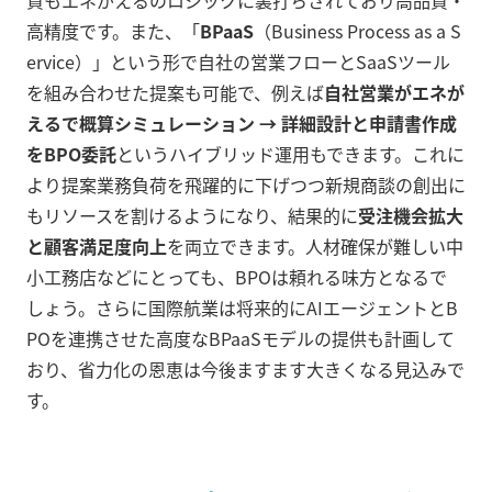
質もエネがえるのロジックに裏打ちされており高品質・
高精度です。また、「
BPaaS
（Business Process as a S
ervice）」という形で自社の営業フローとSaaSツール
を組み合わせた提案も可能で、例えば
自社営業がエネが
えるで概算シミュレーション → 詳細設計と申請書作成
をBPO委託
というハイブリッド運用もできます。これに
より提案業務負荷を飛躍的に下げつつ新規商談の創出に
もリソースを割けるようになり、結果的に
受注機会拡大
と顧客満足度向上
を両立できます。人材確保が難しい中
小工務店などにとっても、BPOは頼れる味方となるで
しょう。さらに国際航業は将来的にAIエージェントとB
POを連携させた高度なBPaaSモデルの提供も計画して
おり、省力化の恩恵は今後ますます大きくなる見込みで
す。