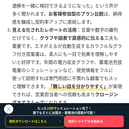
適解を一緒に検討できるようになった」という声が
多く聞かれます。
お客様参加型のプラン比較
は、納得
感を醸成し契約率アップに直結します。
見える化されたレポートの活用
：言葉や数字の羅列
だけでなく、
グラフや図表で直感的に伝える
工夫も
重要です。エネがえるが自動生成するカラフルなグラ
フ付き提案書は、素人にも一目で効果を理解しやす
いと好評です。年間の電力収支グラフや、蓄電池充放
電量のシミュレーションなど、視覚情報をフルに
使って説明すれば専門用語に不慣れな顧客でもスッ
と理解できます。
「難しい話を分かりやすく」
が実現
できれば、営業担当者への信頼も高まり
クロージン
グまでスムーズ
になります。
たった
15秒
でシミュレーション完了！
保証と実績による信頼獲得
：前述の
シミュレーショ
誰でもすぐに太陽光・蓄電池の提案が可能！
ン保証サービス
は、提案時にぜひ訴求したいポイン
資料ダウンロードはこちら
無料トライアルを始める
トです。「当社は予測精度に自信があります。万一シ