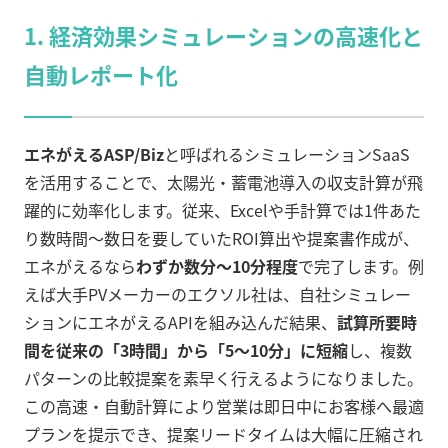
1.
経済効果シミュレーションの高速化と
自動レポート化
エネがえるASP/Biz
と呼ばれるシミュレーションSaaS
を活用することで、太陽光・蓄電池導入の収支計算が飛
躍的に効率化します。従来、Excelや手計算では1件あた
り数時間～数日を要していたROI算出や提案書作成が、
エネがえるなら
わずか数分～10分程度
で完了します。例
えば大手PVメーカーのエクソル社は、自社シミュレー
ションにエネがえるAPIを組み込んだ結果、
試算所要時
間を従来の「3時間」から「5～10分」に短縮
し、複数
パターンの比較提案を素早く行えるようになりました。
この高速・自動計算により営業は即日中にお客様へ最適
プランを提示でき、提案リードタイムは大幅に圧縮され