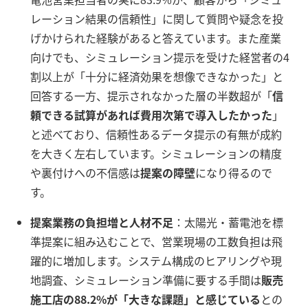
レーション結果の信頼性」に関して質問や疑念を投
げかけられた経験があると答えています。また産業
向けでも、シミュレーション提示を受けた経営者の4
割以上が「十分に経済効果を想像できなかった」と
回答する一方、提示されなかった層の半数超が「
信
頼できる試算があれば費用次第で導入したかった
」
と述べており、信頼性あるデータ提示の有無が成約
を大きく左右しています。シミュレーションの精度
や裏付けへの不信感は
提案の障壁
になり得るので
す。
提案業務の負担増と人材不足
：太陽光・蓄電池を標
準提案に組み込むことで、営業現場の工数負担は飛
躍的に増加します。システム構成のヒアリングや現
地調査、シミュレーション準備に要する手間は
販売
施工店の88.2%が「大きな課題」と感じている
との