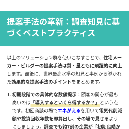
提案手法の革新：調査知見に基
づくベストプラクティス
以上のソリューション群を使いこなすことで、
住宅メー
カー・ビルダーの提案手法は質・量ともに飛躍的に向上
します。最後に、世界最高水準の知見と事例から導かれ
た
効果的な提案手法のポイント
をまとめます。
初期段階での具体的な数値提示
：顧客の関心が最も
高いのは
「導入するといくら得するか？」
という点
です。初回商談の場で
エネがえる
を用いて
電気代削減
額や投資回収年数を即算出し、その場で見せる
よう
にしましょう。
調査でも約7割の企業が「初期段階か