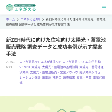
ホーム
エネがえるAPI
新ZEH時代に向けた住宅向け太陽光・蓄電池
販売戦略 調査データと成功事例が示す提案手法
新ZEH時代に向けた住宅向け太陽光・蓄電池
販売戦略 調査データと成功事例が示す提案
手法
2025.0
エネがえるAPI
,
エネがえるASP
,
エネがえるBPO
,
エネがえるE
6.23
V・V2H
,
太陽光
,
太陽光・蓄電池の基礎知識
,
太陽光・蓄電池経
済効果
,
太陽光・蓄電池販売・営業ノウハウ
,
経済効果シミュ
レーション保証
,
蓄電池
,
補助金
,
調査結果
,
販売・営業
,
電気代削
減