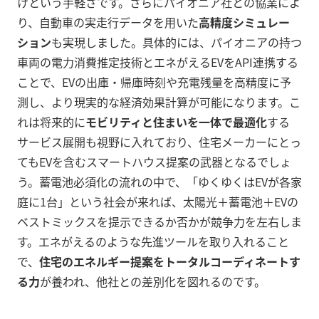
けという手軽さです。さらにパイオニア社との協業によ
り、自動車の実走行データを用いた
高精度シミュレー
ション
も実現しました。具体的には、パイオニアの持つ
車両の電力消費推定技術とエネがえるEVをAPI連携する
ことで、EVの出庫・帰庫時刻や充電残量を高精度に予
測し、より現実的な経済効果計算が可能になります。こ
れは将来的に
モビリティと住まいを一体で最適化
する
サービス展開も視野に入れており、住宅メーカーにとっ
てもEVを含むスマートハウス提案の武器となるでしょ
う。蓄電池必須化の流れの中で、「ゆくゆくはEVが各家
庭に1台」という社会が来れば、太陽光＋蓄電池＋EVの
ベストミックスを提示できるか否かが競争力を左右しま
す。エネがえるのような先進ツールを取り入れること
で、
住宅のエネルギー提案をトータルコーディネートす
る力
が養われ、他社との差別化を図れるのです。