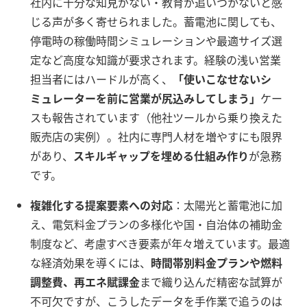
社内に十分な知見がない・教育が追いつかないと感
じる声が多く寄せられました。蓄電池に関しても、
停電時の稼働時間シミュレーションや最適サイズ選
定など高度な知識が要求されます。経験の浅い営業
担当者にはハードルが高く、
「使いこなせないシ
ミュレーターを前に営業が尻込みしてしまう」
ケー
スも報告されています（他社ツールから乗り換えた
販売店の実例）。社内に専門人材を増やすにも限界
があり、
スキルギャップを埋める仕組み作り
が急務
です。
複雑化する提案要素への対応
：太陽光と蓄電池に加
え、電気料金プランの多様化や国・自治体の補助金
制度など、考慮すべき要素が年々増えています。最適
な経済効果を導くには、
時間帯別料金プランや燃料
調整費、再エネ賦課金
まで織り込んだ精密な試算が
不可欠ですが、こうしたデータを手作業で追うのは