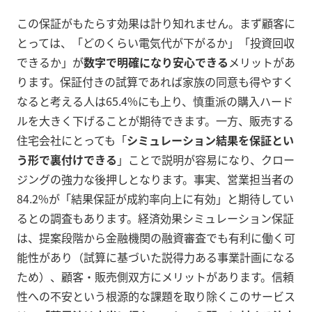
この保証がもたらす効果は計り知れません。まず顧客に
とっては、「どのくらい電気代が下がるか」「投資回収
できるか」が
数字で明確になり安心できる
メリットがあ
ります。保証付きの試算であれば家族の同意も得やすく
なると考える人は65.4%にも上り、慎重派の購入ハード
ルを大きく下げることが期待できます。一方、販売する
住宅会社にとっても「
シミュレーション結果を保証とい
う形で裏付けできる
」ことで説明が容易になり、クロー
ジングの強力な後押しとなります。事実、営業担当者の
84.2%が「結果保証が成約率向上に有効」と期待してい
るとの調査もあります。経済効果シミュレーション保証
は、提案段階から金融機関の融資審査でも有利に働く可
能性があり（試算に基づいた説得力ある事業計画になる
ため）、顧客・販売側双方にメリットがあります。信頼
性への不安という根源的な課題を取り除くこのサービス