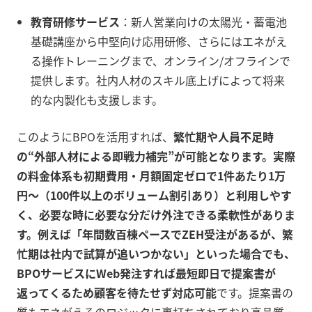
教育研修サービス
：新人営業向けの太陽光・蓄電池
基礎講座から中堅向け応用研修、さらにはエネがえ
る操作トレーニングまで、オンライン/オフラインで
提供します。社内人材のスキル底上げによって将来
的な内製化も支援します。
このようにBPOを活用すれば、
繁忙期や人員不足時
の“外部人材による即戦力補完”が可能となります。実際
の料金体系も初期費用・月額固定ゼロで1件あたり1万
円～（100件以上のボリューム割引あり）と利用しやす
く、必要な時に必要な分だけ外注できる柔軟性がありま
す。例えば「年間数百棟ペースでZEH受注があるが、繁
忙期は社内で試算が追いつかない」といった場合でも、
BPOサービスにWeb発注すれば最短即日で提案書が
返ってくるため顧客を待たせず対応可能
です。提案書の