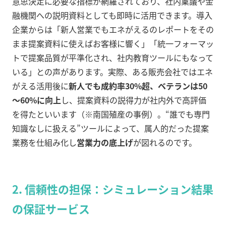
意思決定に必要な指標が網羅されており、社内稟議や金
融機関への説明資料としても即時に活用できます。導入
企業からは「新人営業でもエネがえるのレポートをその
まま提案資料に使えばお客様に響く」「統一フォーマッ
トで提案品質が平準化され、社内教育ツールにもなって
いる」との声があります。実際、ある販売会社ではエネ
がえる活用後に
新人でも成約率30%超、ベテランは50
～60%に向上
し、提案資料の説得力が社内外で高評価
を得たといいます（※南国殖産の事例）。“誰でも専門
知識なしに扱える”ツールによって、属人的だった提案
業務を仕組み化し
営業力の底上げ
が図れるのです。
2.
信頼性の担保：シミュレーション結果
の保証サービス