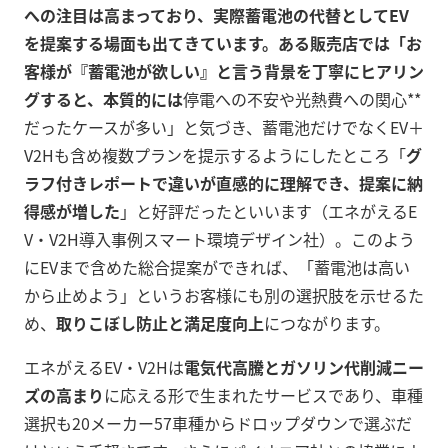
への注目は高まっており、実際蓄電池の代替としてEV
を提案する場面も出てきています。ある販売店では「お
客様が『蓄電池が欲しい』と言う背景を丁寧にヒアリン
グすると、本質的には
停電への不安や光熱費への関心**
だったケースが多い」と気づき、蓄電池だけでなくEV＋
V2Hも含め複数プランを提示するようにしたところ「
グ
ラフ付きレポートで違いが直感的に理解でき、提案に納
得感が増した
」と好評だったといいます（エネがえるE
V・V2H導入事例スマート環境デザイン社）。このよう
にEVまで含めた総合提案ができれば、「蓄電池は高い
から止めよう」というお客様にも別の選択肢を示せるた
め、
取りこぼし防止と満足度向上
につながります。
エネがえるEV・V2Hは
電気代高騰とガソリン代削減ニー
ズの高まり
に応える形で生まれたサービスであり、車種
選択も20メーカー57車種からドロップダウンで選ぶだ