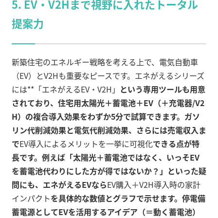
5.
EV・V2Hまで視野に入れたトータル
提案力
新築住宅のエネルギー戦略を考える上で、電気自動車
（EV）とV2Hも重要なピースです。エネがえるシリーズ
には**「エネがえるEV・V2H」
という専用ツールも用意
されており、住宅用太陽光＋蓄電池＋EV（＋充電器/V2
H）の複合導入効果をわずか5分で試算できます。ガソ
リン代削減効果と電気代削減効果、さらには売電収入ま
で
EV導入によるメリットを一挙に可視化
できる点が特
長です。例えば「太陽光＋蓄電池ではなく、いっそEV
を蓄電池代わりにした方が得ではないか？」といった疑
問にも、エネがえるEVなら
EV購入＋V2H導入時の家計
インパクト
を具体的な数値とグラフで示せます。停電備
蓄電源としてEVを活用するアイデア（＝動く蓄電池）