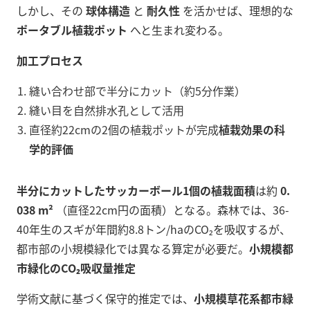
しかし、その
球体構造
と
耐久性
を活かせば、理想的な
ポータブル植栽ポット
へと生まれ変わる。
加工プロセス
縫い合わせ部で半分にカット（約5分作業）
縫い目を自然排水孔として活用
直径約22cmの2個の植栽ポットが完成
植栽効果の科
学的評価
半分にカットしたサッカーボール1個の植栽面積
は約
0.
038 m²
（直径22cm円の面積）となる。森林では、36-
40年生のスギが年間約8.8トン/haのCO₂を吸収するが、
都市部の小規模緑化では異なる算定が必要だ。
小規模都
市緑化のCO₂吸収量推定
学術文献に基づく保守的推定では、
小規模草花系都市緑