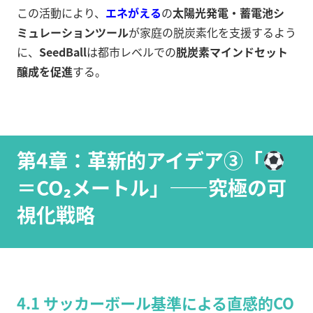
この活動により、
エネがえる
の
太陽光発電・蓄電池シ
ミュレーションツール
が家庭の脱炭素化を支援するよう
に、
SeedBall
は都市レベルでの
脱炭素マインドセット
醸成を促進
する。
第4章：革新的アイデア③「
＝CO₂メートル」——究極の可
視化戦略
4.1 サッカーボール基準による直感的CO