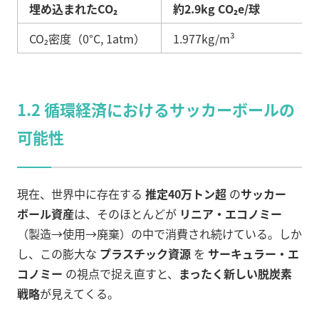
埋め込まれたCO₂
約2.9kg CO₂e/球
CO₂密度（0°C, 1atm）
1.977kg/m³
1.2 循環経済におけるサッカーボールの
可能性
現在、世界中に存在する
推定40万トン超
の
サッカー
ボール資産
は、そのほとんどが
リニア・エコノミー
（製造→使用→廃棄）の中で消費され続けている。しか
し、この膨大な
プラスチック資源
を
サーキュラー・エ
コノミー
の視点で捉え直すと、
まったく新しい脱炭素
戦略
が見えてくる。