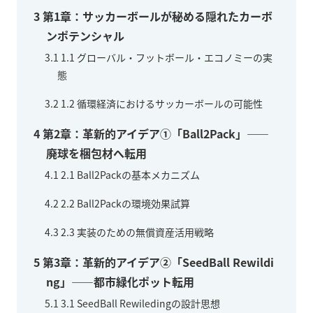
3
第1章：サッカーボールが秘める隠れたカーボ
ンポテンシャル
3.1
1.1 グローバル・フットボール・エコノミーの実
態
3.2
1.2 循環経済におけるサッカーボールの可能性
4
第2章：革新的アイデア①「Ball2Pack」——
廃球を梱包材へ転用
4.1
2.1 Ball2Packの基本メカニズム
4.2
2.2 Ball2Packの環境効果試算
4.3
2.3 実装のための無償資産活用戦略
5
第3章：革新的アイデア②「SeedBall Rewildi
ng」——都市緑化ポット転用
5.1
3.1 SeedBall Rewiledingの設計思想