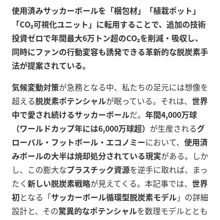
使用済みサッカーボールを「梱包材」「植栽ポット」
「CO₂可視化ユニット」に転用することで、追加の技術
投資ゼロで年間最大6万トン超のCO₂を削減・吸収し、
同時にファンの行動変容も誘発できる革新的な脱炭素手
法が提案されている。
気候変動対策
が急務となる中、私たちの足元には想像を
超える
脱炭素ポテンシャル
が眠っている。それは、
世界
中で愛され続けるサッカーボール
だ。
年間4,000万球
（ワールドカップ年には6,000万球超）
が生産される
グ
ローバル・フットボール・エコノミー
において、
使用済
みボールの大半は焼却処分されている現実
がある。しか
し、この膨大な
プラスチック資源
を逆手に取れば、まっ
たく
新しい脱炭素戦略
が見えてくる。本記事では、
世界
初
となる「
サッカーボール循環型脱炭素モデル
」の詳細
設計と、その
驚異的なポテンシャル
を数理モデルととも