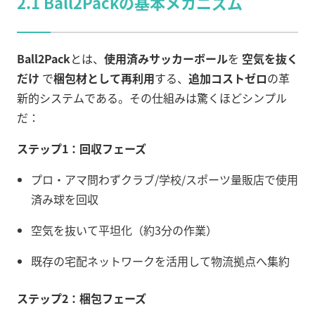
2.1 Ball2Packの基本メカニズム
Ball2Pack
とは、
使用済みサッカーボール
を
空気を抜く
だけ
で
梱包材として再利用
する、
追加コストゼロ
の革
新的システムである。その仕組みは驚くほどシンプル
だ：
ステップ1：回収フェーズ
プロ・アマ問わずクラブ/学校/スポーツ量販店で使用
済み球を回収
空気を抜いて平坦化（約3分の作業）
既存の宅配ネットワークを活用して物流拠点へ集約
ステップ2：梱包フェーズ