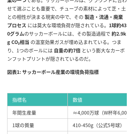
業の一つ
である。サッカーボールは、グラウンドに合わ
せて選ぶことも重要で、チューブの素材によって芝・土
との相性が決まる現実の中で、その
製造・流通・廃棄
プロセス
には莫大な環境負荷が隠されている。
1球約43
0グラム
のサッカーボールには、その製造過程で
約2.9k
g CO₂相当
の温室効果ガスが埋め込まれている。つま
り、1つのボールには
自重の約7倍
という膨大なカーボ
ンフットプリントが隠されているのだ。
図表1: サッカーボール産業の環境負荷指標
指標名
数値
年間生産量
≈4,000万球（W杯年6,00
1球の質量
410-450g（公式5号球）