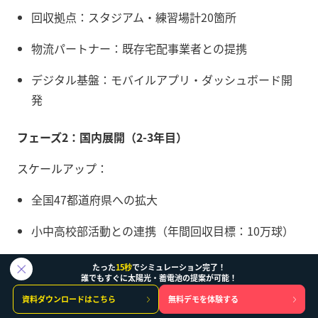
回収拠点：スタジアム・練習場計20箇所
物流パートナー：既存宅配事業者との提携
デジタル基盤：モバイルアプリ・ダッシュボード開
発
フェーズ2：国内展開（2-3年目）
スケールアップ：
全国47都道府県への拡大
小中高校部活動との連携（年間回収目標：10万球）
企業CSR活動としての法人参画促進
たった
15秒
でシミュレーション完了！
誰でもすぐに太陽光・蓄電池の提案が可能！
フェーズ3：グローバル展開（4-5年目）
資料ダウンロードはこちら
無料デモを体験する