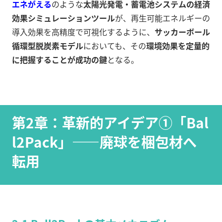
エネがえる
のような
太陽光発電・蓄電池システムの経済
効果シミュレーションツール
が、再生可能エネルギーの
導入効果を高精度で可視化するように、
サッカーボール
循環型脱炭素モデル
においても、その
環境効果を定量的
に把握することが成功の鍵
となる。
第2章：革新的アイデア①「Bal
l2Pack」——廃球を梱包材へ
転用