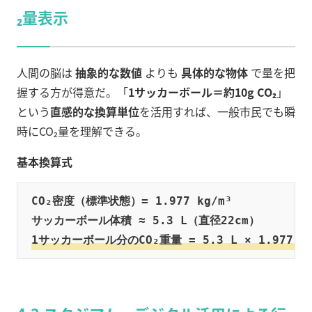
₂量表示
人間の脳は
抽象的な数値
よりも
具体的な物体
で量を把
握する方が得意だ。「
1サッカーボール＝約10g CO₂
」
という
直感的な換算単位
を活用すれば、一般市民でも瞬
時にCO₂量を理解できる。
基本換算式
CO₂密度（標準状態）= 1.977 kg/m³

1サッカーボール分のCO₂重量 = 5.3 L × 1.977 kg/