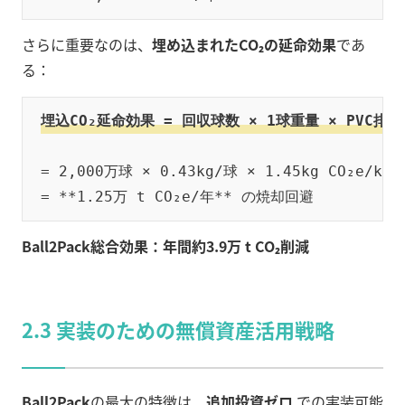
さらに重要なのは、
埋め込まれたCO₂の延命効果
であ
る：
埋込CO₂延命効果 = 回収球数 × 1球重量 × PVC排
= 2,000万球 × 0.43kg/球 × 1.45kg CO₂e/kg  
Ball2Pack総合効果：年間約3.9万 t CO₂削減
2.3 実装のための無償資産活用戦略
Ball2Pack
の最大の特徴は、
追加投資ゼロ
での実装可能