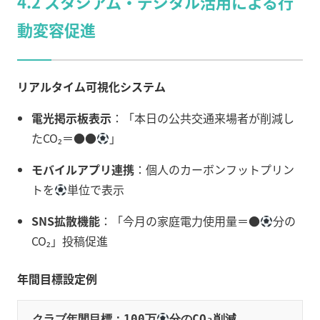
4.2 スタジアム・デジタル活用による行
動変容促進
リアルタイム可視化システム
電光掲示板表示
：「本日の公共交通来場者が削減し
たCO₂＝●●
」
モバイルアプリ連携
：個人のカーボンフットプリン
トを
単位で表示
SNS拡散機能
：「今月の家庭電力使用量＝●
分の
CO₂」投稿促進
年間目標設定例
クラブ年間目標：100万