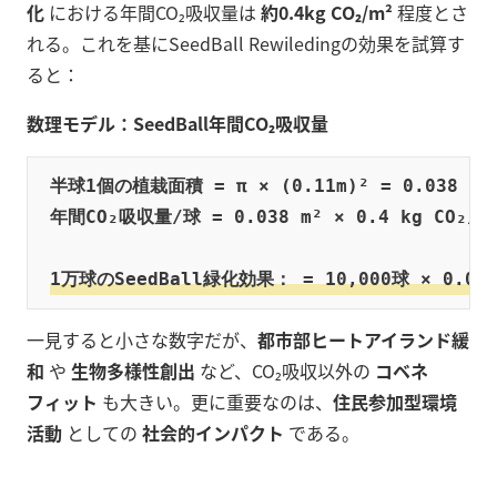
化
における年間CO₂吸収量は
約0.4kg CO₂/m²
程度とさ
れる。これを基にSeedBall Rewiledingの効果を試算す
ると：
数理モデル：SeedBall年間CO₂吸収量
半球1個の植栽面積 = π × (0.11m)² = 0.038 m²

年間CO₂吸収量/球 = 0.038 m² × 0.4 kg CO₂/m² 
1万球のSeedBall緑化効果： = 10,000球 × 0.015 
一見すると小さな数字だが、
都市部ヒートアイランド緩
和
や
生物多様性創出
など、CO₂吸収以外の
コベネ
フィット
も大きい。更に重要なのは、
住民参加型環境
活動
としての
社会的インパクト
である。