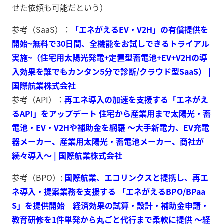
せた依頼も可能だという）
参考（SaaS）：
「エネがえるEV‧V2H」の有償提供を
開始~無料で30日間、全機能をお試しできるトライアル
実施~（住宅用太陽光発電+定置型蓄電池+EV+V2Hの導
入効果を誰でもカンタン5分で診断/クラウド型SaaS） |
国際航業株式会社
参考（API）：
再エネ導入の加速を支援する「エネがえ
るAPI」をアップデート 住宅から産業用まで太陽光・蓄
電池・EV・V2Hや補助金を網羅 ～大手新電力、EV充電
器メーカー、産業用太陽光・蓄電池メーカー、商社が
続々導入～ | 国際航業株式会社
参考（BPO）:
国際航業、エコリンクスと提携し、再エ
ネ導入・提案業務を支援する 「エネがえるBPO/BPaa
S」を提供開始 経済効果の試算・設計・補助金申請・
教育研修を1件単発から丸ごと代行まで柔軟に提供 ～経