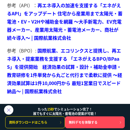
参考（API）：
再エネ導入の加速を支援する「エネがえ
るAPI」をアップデート 住宅から産業用まで太陽光・蓄
電池・EV・V2Hや補助金を網羅 ～大手新電力、EV充電
器メーカー、産業用太陽光・蓄電池メーカー、商社が
続々導入～ | 国際航業株式会社
参考（BPO）:
国際航業、エコリンクスと提携し、再エ
ネ導入・提案業務を支援する 「エネがえるBPO/BPaa
S」を提供開始 経済効果の試算・設計・補助金申請・
教育研修を1件単発から丸ごと代行まで柔軟に提供 ～経
済効果試算は1件10,000円から 最短1営業日でスピード
納品～ | 国際航業株式会社
たった
15秒
でシミュレーション完了！
誰でもすぐに太陽光・蓄電池の提案が可能！
資料ダウンロードはこちら
無料デモを体験する
業界別・職業別走行パターンの