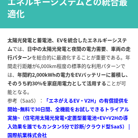
エネルギーシステムとの統合最
適化
太陽光発電と蓄電池、EVを統合したエネルギーシステ
ム
では、
日中の太陽光発電と夜間の電力需要
、
車両の走
行パターン
を総合的に最適化することが重要である。年
間走行距離が6,000km程度の標準的な利用パターンで
は、
年間約2,000kWhの電力をEVバッテリーに蓄積し、
そのうち約30%を家庭用電力として活用する
ことが可
能となる。
参考（SaaS）：
「エネがえるEV‧V2H」の有償提供を
開始~無料で30日間、全機能をお試しできるトライアル
実施~（住宅用太陽光発電+定置型蓄電池+EV+V2Hの導
入効果を誰でもカンタン5分で診断/クラウド型SaaS） |
国際航業株式会社