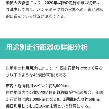
染拡大の影響
により、
2020年以降の走行距離は従来よ
り減少
しており、パンデミック前の水準への回復が段階
的に進んでいる状況が確認できる。
用途別走行距離の詳細分析
自動車の利用用途によって、年間走行距離は大きく異な
り以下のような4分類が可能である：
市内・近所利用メイン
：
約3,000km
居住地域内での
買い物
や
短距離移動
が中心の場合、年間
走行距離は
約3,000km
となる
9
。
1週間あたり約60km
、
毎日利用しても1日10km未満
という計算になる。