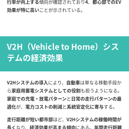
行率が向上する
傾向が確認されており
4
、
都心部でのEV
効果が特に高い
ことが示されている。
V2H（Vehicle to Home）シス
テムの経済効果
V2Hシステムの導入
により、
自動車
は単なる移動手段か
ら
家庭用蓄電システムとしての役割
も担うようになる。
家庭での充電・放電パターン
と
日常の走行パターンの最
適化
が、
電力コストの削減
と
系統安定化に寄与
する。
走行距離が短い都市部
ほど、
V2Hシステムの稼働時間が
長く
なり、
経済効果が高まる傾向
にある。
年間走行距離