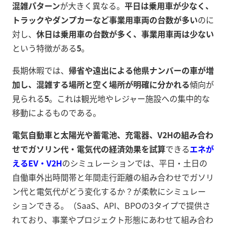
混雑パターン
が大きく異なる。
平日は乗用車が少なく、
トラックやダンプカーなど事業用車両の台数が多い
のに
対し、
休日は乗用車の台数が多く、事業用車両は少ない
という特徴がある
5
。
長期休暇では、
帰省や遠出による他県ナンバーの車が増
加し、混雑する場所と空く場所が明確に分かれる
傾向が
見られる
5
。これは観光地やレジャー施設への集中的な
移動によるものである。
電気自動車と太陽光や蓄電池、充電器、V2Hの組み合わ
せでガソリン代・電気代の経済効果を試算
できる
エネが
えるEV・V2H
のシミュレーションでは、平日・土日の
自働車外出時間帯と年間走行距離の組み合わせでガソリ
ン代と電気代がどう変化するか？が柔軟にシミュレー
ションできる。（SaaS、API、BPOの3タイプで提供さ
れており、事業やプロジェクト形態にあわせて組み合わ