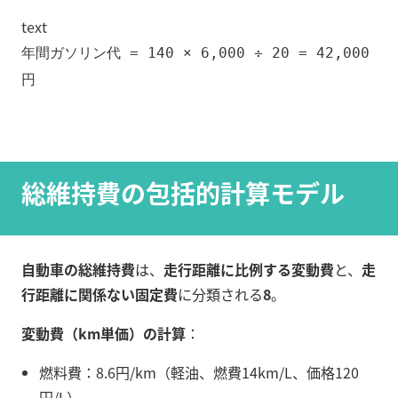
text
年間ガソリン代 = 140 × 6,000 ÷ 20 = 42,000
円
総維持費の包括的計算モデル
自動車の総維持費
は、
走行距離に比例する変動費
と、
走
行距離に関係ない固定費
に分類される
8
。
変動費（km単価）の計算
：
燃料費：8.6円/km（軽油、燃費14km/L、価格120
円/L）