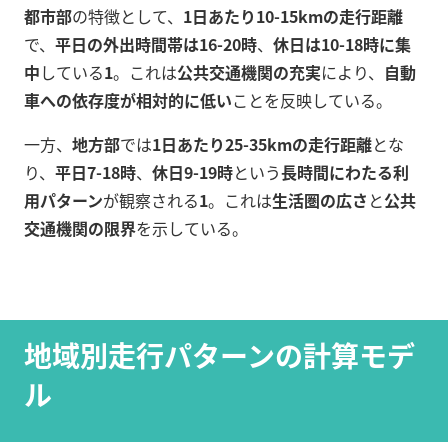
都市部
の特徴として、
1日あたり10-15kmの走行距離
で、
平日の外出時間帯は16-20時
、
休日は10-18時に集
中
している
1
。これは
公共交通機関の充実
により、
自動
車への依存度が相対的に低い
ことを反映している。
一方、
地方部
では
1日あたり25-35kmの走行距離
とな
り、
平日7-18時
、
休日9-19時
という
長時間にわたる利
用パターン
が観察される
1
。これは
生活圏の広さ
と
公共
交通機関の限界
を示している。
地域別走行パターンの計算モデ
ル