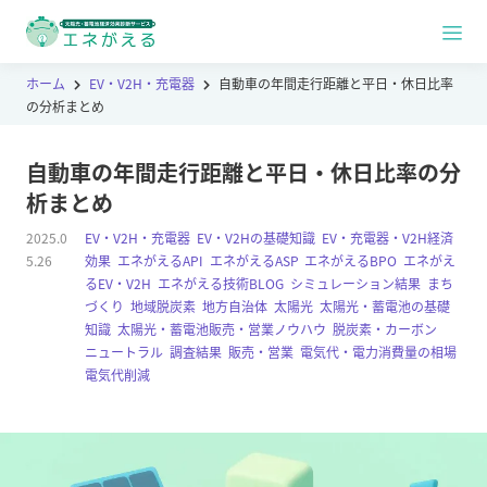
ホーム
EV・V2H・充電器
自動車の年間走行距離と平日・休日比率
の分析まとめ
自動車の年間走行距離と平日・休日比率の分
析まとめ
2025.0
EV・V2H・充電器
,
EV・V2Hの基礎知識
,
EV・充電器・V2H経済
5.26
効果
,
エネがえるAPI
,
エネがえるASP
,
エネがえるBPO
,
エネがえ
るEV・V2H
,
エネがえる技術BLOG
,
シミュレーション結果
,
まち
づくり
,
地域脱炭素
,
地方自治体
,
太陽光
,
太陽光・蓄電池の基礎
知識
,
太陽光・蓄電池販売・営業ノウハウ
,
脱炭素・カーボン
ニュートラル
,
調査結果
,
販売・営業
,
電気代・電力消費量の相場
,
電気代削減