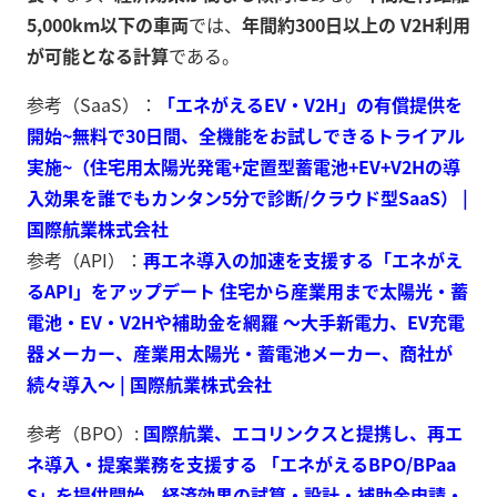
5,000km以下の車両
では、
年間約300日以上の V2H利用
が可能となる計算
である。
参考（SaaS）：
「エネがえるEV‧V2H」の有償提供を
開始~無料で30日間、全機能をお試しできるトライアル
実施~（住宅用太陽光発電+定置型蓄電池+EV+V2Hの導
入効果を誰でもカンタン5分で診断/クラウド型SaaS） |
国際航業株式会社
参考（API）：
再エネ導入の加速を支援する「エネがえ
るAPI」をアップデート 住宅から産業用まで太陽光・蓄
電池・EV・V2Hや補助金を網羅 ～大手新電力、EV充電
器メーカー、産業用太陽光・蓄電池メーカー、商社が
続々導入～ | 国際航業株式会社
参考（BPO）:
国際航業、エコリンクスと提携し、再エ
ネ導入・提案業務を支援する 「エネがえるBPO/BPaa
S」を提供開始 経済効果の試算・設計・補助金申請・