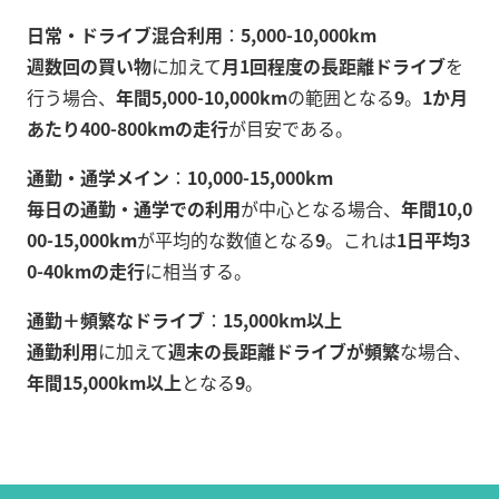
日常・ドライブ混合利用
：
5,000-10,000km
週数回の買い物
に加えて
月1回程度の長距離ドライブ
を
行う場合、
年間5,000-10,000km
の範囲となる
9
。
1か月
あたり400-800kmの走行
が目安である。
通勤・通学メイン
：
10,000-15,000km
毎日の通勤・通学での利用
が中心となる場合、
年間10,0
00-15,000km
が平均的な数値となる
9
。これは
1日平均3
0-40kmの走行
に相当する。
通勤＋頻繁なドライブ
：
15,000km以上
通勤利用
に加えて
週末の長距離ドライブが頻繁
な場合、
年間15,000km以上
となる
9
。