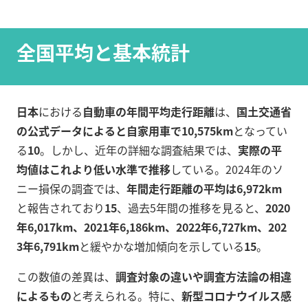
全国平均と基本統計
日本
における
自動車の年間平均走行距離
は、
国土交通省
の公式データによると自家用車で10,575km
となってい
る
10
。しかし、近年の詳細な調査結果では、
実際の平
均値はこれより低い水準で推移
している。2024年のソ
ニー損保の調査では、
年間走行距離の平均は6,972km
と報告されており
15
、過去5年間の推移を見ると、
2020
年6,017km、2021年6,186km、2022年6,727km、202
3年6,791km
と緩やかな増加傾向を示している
15
。
この数値の差異は、
調査対象の違いや調査方法論の相違
によるもの
と考えられる。特に、
新型コロナウイルス感