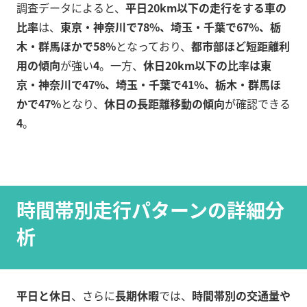
調査データによると、
平日20km以下の走行をする車の
比率
は、
東京・神奈川で78%、埼玉・千葉で67%、栃
木・群馬ほかで58%
となっており、
都市部ほど短距離利
用の傾向
が強い
4
。一方、
休日20km以下の比率は東
京・神奈川で47%、埼玉・千葉で41%、栃木・群馬ほ
かで47%
となり、
休日の長距離移動の傾向
が確認できる
4
。
時間帯別走行パターンの詳細分
析
平日と休日
、さらに
長期休暇
では、
時間帯別の交通量や