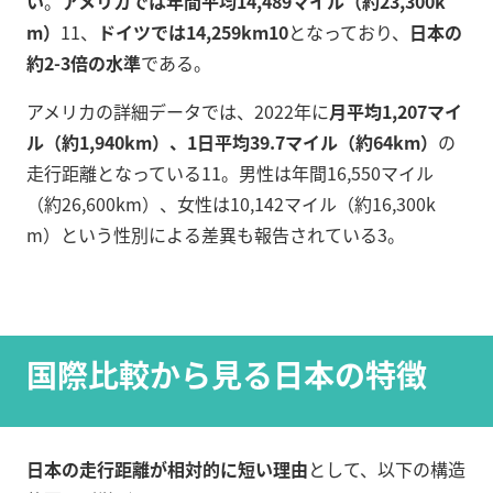
い
。
アメリカでは年間平均14,489マイル（約23,300k
m）
11
、
ドイツでは14,259km
10
となっており、
日本の
約2-3倍の水準
である。
アメリカの詳細データでは、2022年に
月平均1,207マイ
ル（約1,940km）、1日平均39.7マイル（約64km）
の
走行距離となっている
11
。男性は年間16,550マイル
（約26,600km）、女性は10,142マイル（約16,300k
m）という性別による差異も報告されている
3
。
国際比較から見る日本の特徴
日本の走行距離が相対的に短い理由
として、以下の構造