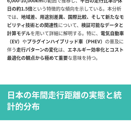
6,000-10,000km
の範囲で推移し、
平日の走行比率が休
日の約1.5倍
という特徴的な傾向を示している。本分析
では、
地域差、用途別差異、国際比較、そして新たなモ
ビリティ技術との関連性
について、
検証可能なデータと
計算モデル
を用いて詳細に解明する。特に、
電気自動車
（EV）
や
プラグインハイブリッド車（PHEV）
の普及に
伴う
走行パターンの変化
は、
エネルギー効率化とコスト
最適化の観点から極めて重要
な意味を持つ。
日本の年間走行距離の実態と統
計的分布