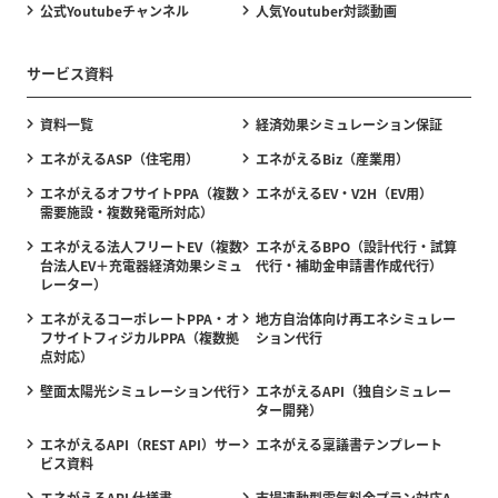
公式Youtubeチャンネル
人気Youtuber対談動画
サービス資料
資料一覧
経済効果シミュレーション保証
エネがえるASP（住宅用）
エネがえるBiz（産業用）
エネがえるオフサイトPPA（複数
エネがえるEV・V2H（EV用）
需要施設・複数発電所対応）
エネがえる法人フリートEV（複数
エネがえるBPO（設計代行・試算
台法人EV＋充電器経済効果シミュ
代行・補助金申請書作成代行）
レーター）
エネがえるコーポレートPPA・オ
地方自治体向け再エネシミュレー
フサイトフィジカルPPA（複数拠
ション代行
点対応）
壁面太陽光シミュレーション代行
エネがえるAPI（独自シミュレー
ター開発）
エネがえるAPI（REST API）サー
エネがえる稟議書テンプレート
ビス資料
エネがえるAPI 仕様書
市場連動型電気料金プラン対応A