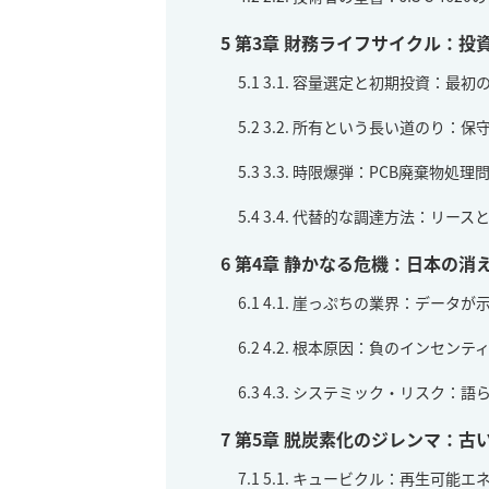
5
第3章 財務ライフサイクル：投
5.1
3.1. 容量選定と初期投資：最
5.2
3.2. 所有という長い道のり：
5.3
3.3. 時限爆弾：PCB廃棄物処理
5.4
3.4. 代替的な調達方法：リース
6
第4章 静かなる危機：日本の消
6.1
4.1. 崖っぷちの業界：データ
6.2
4.2. 根本原因：負のインセン
6.3
4.3. システミック・リスク：
7
第5章 脱炭素化のジレンマ：古
7.1
5.1. キュービクル：再生可能