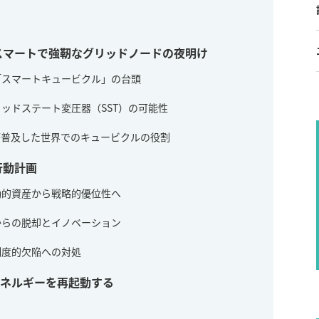
スマートで強靭なグリッドノードの夜明け
：「スマートキュービクル」の台頭
ソリッドステート変圧器（SST）の可能性
ERが普及した世界でのキュービクルの役割
行動計画
受動的資産から戦略的優位性へ
りからの脱却とイノベーション
：制度的欠陥への対処
ネルギーを再起動する