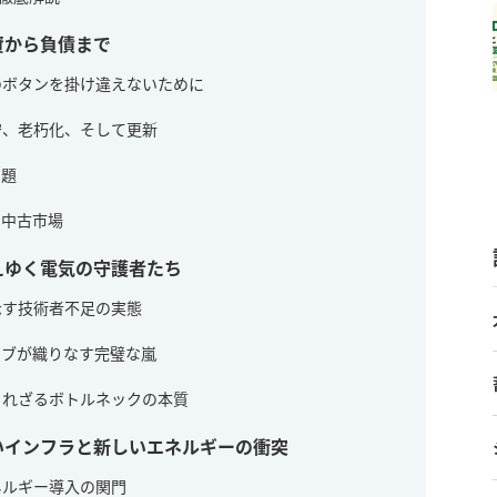
資から負債まで
初のボタンを掛け違えないために
保守、老朽化、そして更新
問題
と中古市場
えゆく電気の守護者たち
が示す技術者不足の実態
ティブが織りなす完璧な嵐
語られざるボトルネックの本質
いインフラと新しいエネルギーの衝突
エネルギー導入の関門