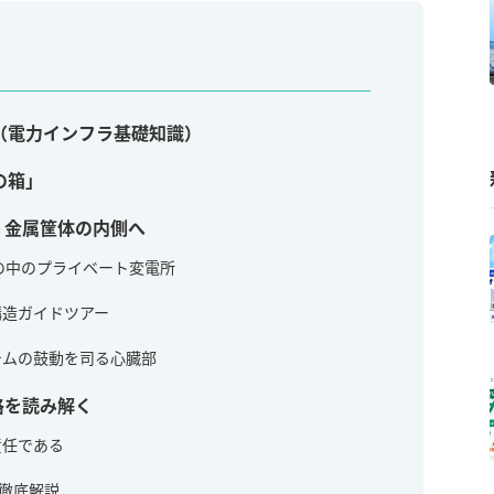
（電力インフラ基礎知識）
の箱」
：金属筐体の内側へ
箱の中のプライベート変電所
部構造ガイドツアー
ステムの鼓動を司る心臓部
格を読み解く
責任である
0の徹底解説