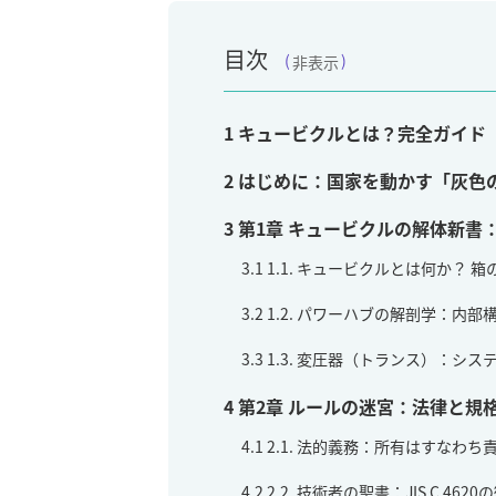
目次
非表示
1
キュービクルとは？完全ガイド
2
はじめに：国家を動かす「灰色
3
第1章 キュービクルの解体新書
3.1
1.1. キュービクルとは何か？ 
3.2
1.2. パワーハブの解剖学：内
3.3
1.3. 変圧器（トランス）：シ
4
第2章 ルールの迷宮：法律と規
4.1
2.1. 法的義務：所有はすなわち
4.2
2.2. 技術者の聖書：JIS C 462