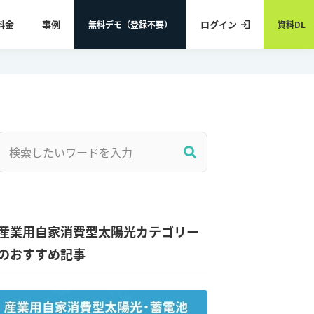
料金
事例
ログイン
無料デモ（登録不要）
資料DL
産業用自家消費型太陽光カテゴリー
のおすすめ記事