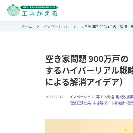
ホーム
イノベーション
空き家問題 900万戸の「負債
空き家問題 900万戸
するハイパーリアル戦
による解消アイデア）
2025.08.12
イノベーション
,
再エネ調達
,
地域脱炭
電池経済効果
,
市場規模・市場統計
,
投