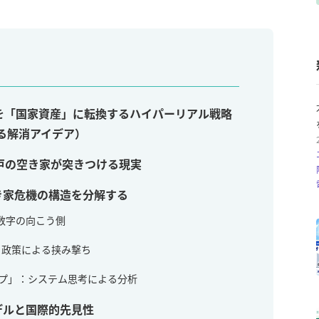
」を「国家資産」に転換するハイパーリアル戦略
る解消アイデア）
0万戸の空き家が突きつける現実
き家危機の構造を分解する
う数字の向こう側
ス：政策による挟み撃ち
ープ」：システム思考による分析
デルと国際的先見性