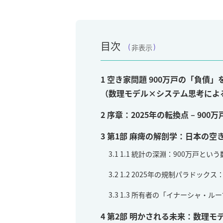
目次
非表示
1
空き家問題 900万戸の「負債
（数理モデル×システム思考によ
2
序章：2025年の転換点 – 90
3
第1部 麻痺の解剖学：日本の空
3.1
1.1 統計の深淵：900万戸とい
3.2
1.2 2025年の規制パラドック
3.3
1.3 所有者の「イナーシャ・ル
4
第2部 明かされる未来：数理モ