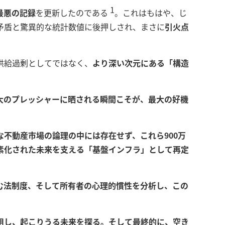
1
最悪の記録
を更新したのである
。これはもはや、じ
矛盾と驚異的な統計数値に後押しされ、まさに
引火点
供給過剰としてではなく、
より深い次元にある「構造
大のプレッシャーに晒される瞬間こそが、最大の好機
な不動産市場の論理の中には存在せず、これら900万
素化された未来を支える「基盤インフラ」として再定
む法制度、そして所有者の心理的慣性を分析し、この
用し、起こりうる未来を探る。そして最終的に、空き