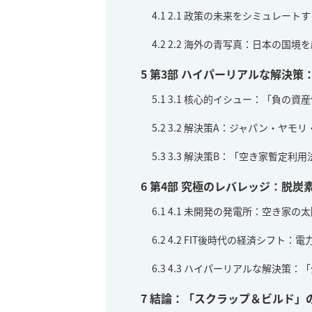
4.1
2.1 政策の未来をシミュレート
4.2
2.2 海外の青写真：日本の国境
5
第3部 ハイパーリアルな解決策
5.1
3.1 核心的イシュー：「負の資
5.2
3.2 解決策A：ジャパン・ヤモ
5.3
3.3 解決策B：「空き家暫定利
6
第4部 究極のレバレッジ：脱炭
6.1
4.1 未開発の発電所：空き家の
6.2
4.2 FIT後時代の経済シフト
6.3
4.3 ハイパーリアルな解決策：
7
結論：「スクラップ＆ビルド」