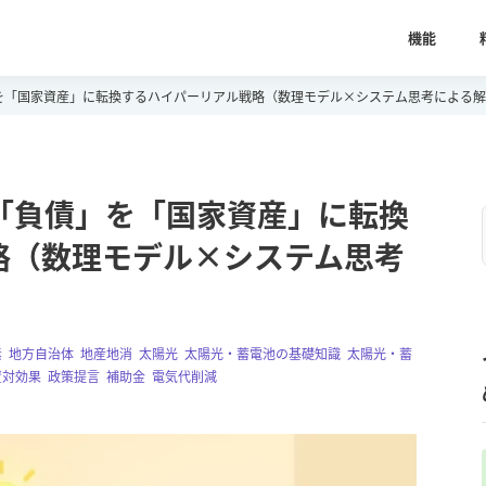
機能
」を「国家資産」に転換するハイパーリアル戦略（数理モデル×システム思考による
の「負債」を「国家資産」に転換
略（数理モデル×システム思考
素
,
地方自治体
,
地産地消
,
太陽光
,
太陽光・蓄電池の基礎知識
,
太陽光・蓄
資対効果
,
政策提言
,
補助金
,
電気代削減