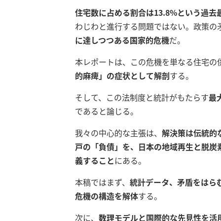
住宅数に占める割合は13.8%という過去
わじわと進行する問題ではない。政策の
に達しつつある国家的危機
だ。
本レポートは、この危機を単なる住宅の
的麻痺」の症状として解剖
する。
そして、この法制度と統計がもたらす
最
であると論じる。
我々の中心的な主張は、
解決策は伝統的
戸の「負債」を、日本の地域再生と脱炭
義すること
にある。
本稿ではまず、
統計データ、矛盾をはら
危機の構造を解体
する。
次に、
数理モデルと国際的な先見性を活