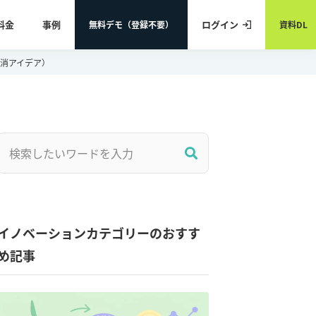
料金
事例
ログイン
無料デモ（登録不要）
資料DL
解消アイデア）
イノベーションカテゴリーのおすす
め記事