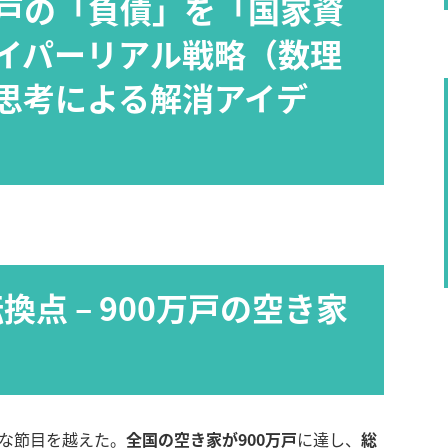
万戸の「負債」を「国家資
イパーリアル戦略（数理
思考による解消アイデ
換点 – 900万戸の空き家
刻な節目を越えた。
全国の空き家が900万戸
に達し、
総