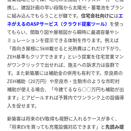
携し、建設計画の早い段階から太陽光・蓄電池をプラン
に組み込んでもらうことが鍵です。
住宅会社向けに
は
エ
ネがえるのASPサービス（クラウド提案ツール）
を使っ
てもらい、間取り図や屋根図から瞬時に最適容量やシ
ミュレーションを提示できる体制を作ります。例えば
「南向き屋根に5kW載せると光熱費はこれだけ下がり、
ZEH基準もクリアできます」という提案を住宅営業マン
がワンクリックで出せれば、施主への訴求力は抜群で
す。また新築層には補助金の併用も有利です。奈良県の
ZEH補助（20万円）や奈良市・生駒市のような市町村
補助が使える場合、「今建てるなら○○万円も補助が出
ます」とアピールすれば予算内でワンランク上の設備導
入を促せます。
新築客は将来のEV取得も視野に入れるケースが多く、
「将来EVを買っても充電設備対応できます」と
先読み提