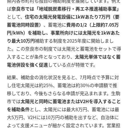
県内各市町村も独自の補助制度を展開しています。例え
ば
奈良市では「地域脱炭素移行・再エネ推進補助事業」
として、
住宅の太陽光発電設備に1kWあたり7万円（要
蓄電池同時設置）
、蓄電池に
費用の1/2（上限約7.05万
円/kWh）を補助し、事業所向けには太陽光を1kWあた
り最大10万円
補助する制度を2025年度に開始しまし
た。この奈良市の制度では太陽光と蓄電池をセットで導
入することが条件となっており、
太陽光単体ではなく蓄
電池併設を強く促進
している点が特徴です。
結果、補助金の消化状況を見ると、7月時点で予算に対
し住宅太陽光は約25%、蓄電池は約30%の申請額で推
移しており、今後もさらなる申請が見込まれます。生駒
市では
太陽光と同時に蓄電池またはV2Hを導入すること
を補助条件
とし、太陽光には最大8万円、蓄電池には最
大5万円、V2Hには10万円の補助を出すなど、自治体に
よって支援メニューが細かく設定されています。営業担