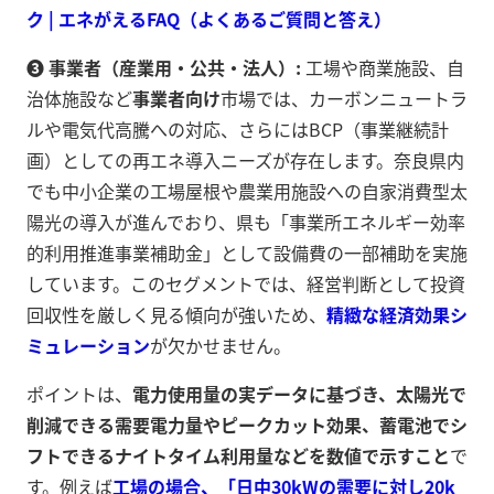
ク | エネがえるFAQ（よくあるご質問と答え）
➌ 事業者（産業用・公共・法人）:
工場や商業施設、自
治体施設など
事業者向け
市場では、カーボンニュートラ
ルや電気代高騰への対応、さらにはBCP（事業継続計
画）としての再エネ導入ニーズが存在します。奈良県内
でも中小企業の工場屋根や農業用施設への自家消費型太
陽光の導入が進んでおり、県も「事業所エネルギー効率
的利用推進事業補助金」として設備費の一部補助を実施
しています。このセグメントでは、経営判断として投資
回収性を厳しく見る傾向が強いため、
精緻な経済効果シ
ミュレーション
が欠かせません。
ポイントは、
電力使用量の実データに基づき、太陽光で
削減できる需要電力量やピークカット効果、蓄電池でシ
フトできるナイトタイム利用量などを数値で示すこと
で
す。例えば
工場の場合、「日中30kWの需要に対し20k