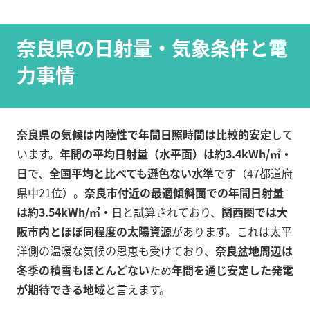
奈良県の日射量・気象条件と電
力事情
奈良県の気候は内陸性で年間日照時間は比較的安定
して
います。
年間の平均日射量（水平面）は約3.4kWh/㎡・
日
で、
全国平均と比べても遜色ない水準
です（47都道府
県中21位）。
奈良市付近の最適傾斜面での年間日射量
は約3.54kWh/㎡・日
と試算されており、
関西圏では大
阪市内とほぼ同程度の太陽資源
があります。これは太平
洋側の温暖な気候の恩恵も受けており、
奈良盆地周辺は
冬季の積雪もほとんどない
ため
年間を通じ安定した発電
が期待できる地域
と言えます。