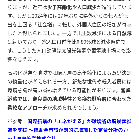
りますが、近年は
少子高齢化や人口減少
が進行していま
す。しかし2024年には27年ぶりに県外からの転入が転
出を上回る「社会増」に転じ、外国人住民の増加が寄与
したと報じられました。一方で出生数減少による
自然減
は続いており、総人口は前年比0.80%減と減少傾向で
す。こうした人口動態は太陽光発電や蓄電池市場にも影
響を与えます。
高齢化が進む地域では購入層の高年齢化による意思決定
の慎重化が考えられる一方、
新たな世代や転入者層
には
環境意識が高い層も増えている可能性があります。
営業
戦略では、奈良県の地域特性と多様な顧客層に合わせた
柔軟なアプローチ
が求められるでしょう。
※参考：
国際航業の「エネがえる」が環境省の脱炭素推
進を支援 ～補助金申請が劇的に増加した定量分析の力
～ | 国際航業株式会社