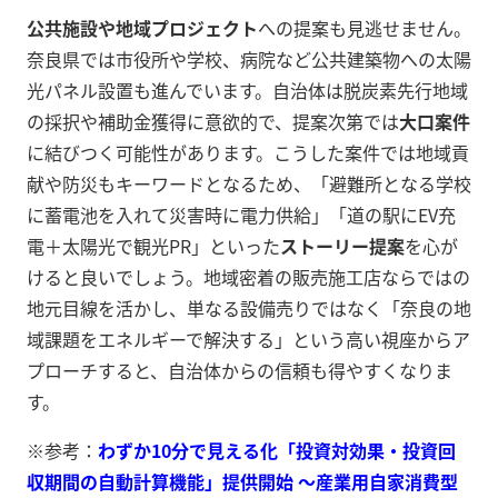
公共施設や地域プロジェクト
への提案も見逃せません。
奈良県では市役所や学校、病院など公共建築物への太陽
光パネル設置も進んでいます。自治体は脱炭素先行地域
の採択や補助金獲得に意欲的で、提案次第では
大口案件
に結びつく可能性があります。こうした案件では地域貢
献や防災もキーワードとなるため、「避難所となる学校
に蓄電池を入れて災害時に電力供給」「道の駅にEV充
電＋太陽光で観光PR」といった
ストーリー提案
を心が
けると良いでしょう。地域密着の販売施工店ならではの
地元目線を活かし、単なる設備売りではなく「奈良の地
域課題をエネルギーで解決する」という高い視座からア
プローチすると、自治体からの信頼も得やすくなりま
す。
※参考：
わずか10分で見える化「投資対効果・投資回
収期間の自動計算機能」提供開始 ～産業用自家消費型