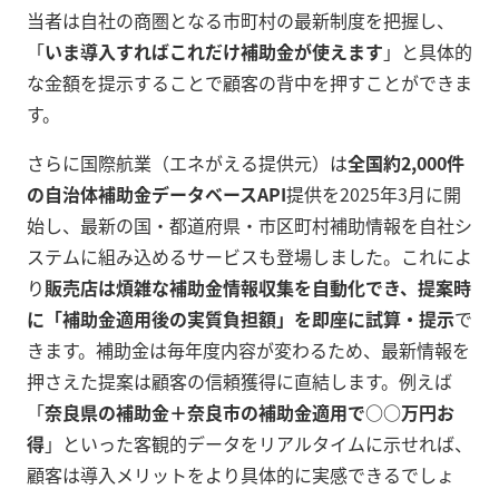
当者は自社の商圏となる市町村の最新制度を把握し、
「
いま導入すればこれだけ補助金が使えます
」と具体的
な金額を提示することで顧客の背中を押すことができま
す。
さらに国際航業（エネがえる提供元）は
全国約2,000件
の自治体補助金データベースAPI
提供を2025年3月に開
始し、最新の国・都道府県・市区町村補助情報を自社シ
ステムに組み込めるサービスも登場しました。これによ
り
販売店は煩雑な補助金情報収集を自動化でき、提案時
に「補助金適用後の実質負担額」を即座に試算・提示
で
きます。補助金は毎年度内容が変わるため、最新情報を
押さえた提案は顧客の信頼獲得に直結します。例えば
「
奈良県の補助金＋奈良市の補助金適用で○○万円お
得
」といった客観的データをリアルタイムに示せれば、
顧客は導入メリットをより具体的に実感できるでしょ