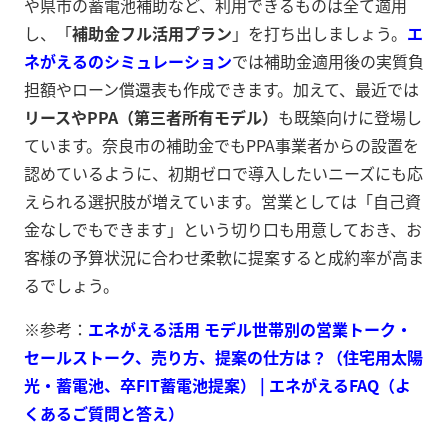
や県市の蓄電池補助など、利用できるものは全て適用
し、「
補助金フル活用プラン
」を打ち出しましょう。
エ
ネがえるのシミュレーション
では補助金適用後の実質負
担額やローン償還表も作成できます。加えて、最近では
リースやPPA（第三者所有モデル）
も既築向けに登場し
ています。奈良市の補助金でもPPA事業者からの設置を
認めているように、初期ゼロで導入したいニーズにも応
えられる選択肢が増えています。営業としては「自己資
金なしでもできます」という切り口も用意しておき、お
客様の予算状況に合わせ柔軟に提案すると成約率が高ま
るでしょう。
※参考：
エネがえる活用 モデル世帯別の営業トーク・
セールストーク、売り方、提案の仕方は？（住宅用太陽
光・蓄電池、卒FIT蓄電池提案） | エネがえるFAQ（よ
くあるご質問と答え）