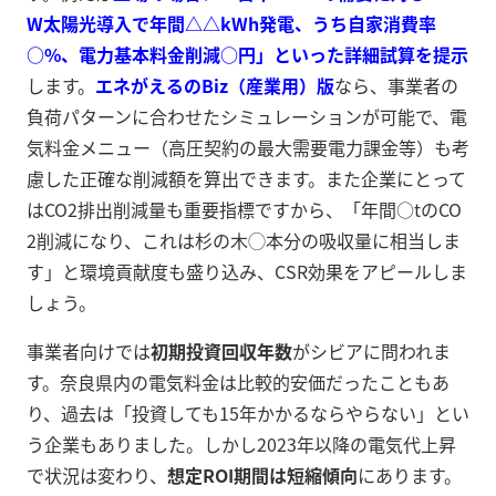
W太陽光導入で年間△△kWh発電、うち自家消費率
○%、電力基本料金削減○円」といった詳細試算を提示
します。
エネがえるのBiz（産業用）版
なら、事業者の
負荷パターンに合わせたシミュレーションが可能で、電
気料金メニュー（高圧契約の最大需要電力課金等）も考
慮した正確な削減額を算出できます。また企業にとって
はCO2排出削減量も重要指標ですから、「年間○tのCO
2削減になり、これは杉の木◯本分の吸収量に相当しま
す」と環境貢献度も盛り込み、CSR効果をアピールしま
しょう。
事業者向けでは
初期投資回収年数
がシビアに問われま
す。奈良県内の電気料金は比較的安価だったこともあ
り、過去は「投資しても15年かかるならやらない」とい
う企業もありました。しかし2023年以降の電気代上昇
で状況は変わり、
想定ROI期間は短縮傾向
にあります。