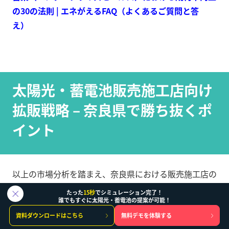
の30の法則 | エネがえるFAQ（よくあるご質問と答
え）
太陽光・蓄電池販売施工店向け
拡販戦略 – 奈良県で勝ち抜くポ
イント
以上の市場分析を踏まえ、奈良県における販売施工店の
ための
経営・営業戦略の要点
を整理します。
たった
15秒
でシミュレーション完了！
誰でもすぐに太陽光・蓄電池の提案が可能！
1. データドリブンな提案営業:
奈良の顧客は慎重派が多
資料ダウンロードはこちら
無料デモを体験する
く、「本当に効果があるのか？」という疑問を常に抱え