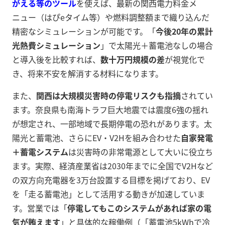
がえる等のツール
を使えば、最新の関西電力料金メ
ニュー（はぴeタイム等）や燃料調整額まで織り込んだ
精密なシミュレーションが可能です。「
今後20年の累計
光熱費シミュレーション
」で太陽光＋蓄電池なしの場合
と導入後を比較すれば、
数十万円規模の差
が視覚化で
き、将来不安を解消する材料になります。
また、
関西は大規模災害時の停電リスクも指摘
されてい
ます。奈良県も南海トラフ巨大地震では震度6強の揺れ
が想定され、一部地域で長期停電の恐れがあります。太
陽光と蓄電池、さらにEV・V2Hを組み合わせた
自家発電
＋蓄電システム
は災害時の非常電源として大いに役立ち
ます。実際、経済産業省は2030年までに全国でV2Hなど
の双方向充電器を3万台設置する目標を掲げており、EV
を「走る蓄電池」として活用する動きが加速していま
す。営業では「
停電してもこのシステムがあれば家の電
気が賄えます
」と具体的な稼働例（「蓄電池5kWhで冷