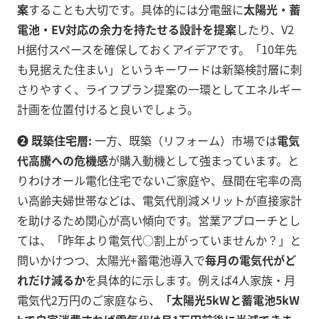
案
することも大切です。具体的には分電盤に
太陽光・蓄
電池・EV対応の余力を持たせる設計を提案
したり、V2
H据付スペースを確保しておくアイデアです。「10年先
も見据えた住まい」というキーワードは新築検討層に刺
さりやすく、ライフプラン提案の一環としてエネルギー
計画を位置付けると良いでしょう。
➋ 既築住宅層:
一方、既築（リフォーム）市場では
電気
代高騰への危機感
が購入動機として強まっています。と
りわけオール電化住宅でないご家庭や、昼間在宅率の高
い高齢夫婦世帯などは、電気代削減メリットが直接家計
を助けるため関心が高い傾向です。営業アプローチとし
ては、「昨年より電気代○割上がっていませんか？」と
問いかけつつ、太陽光+蓄電池導入で
毎月の電気代がど
れだけ減るか
を具体的に示します。例えば4人家族・月
電気代2万円のご家庭なら、
「太陽光5kWと蓄電池5kW