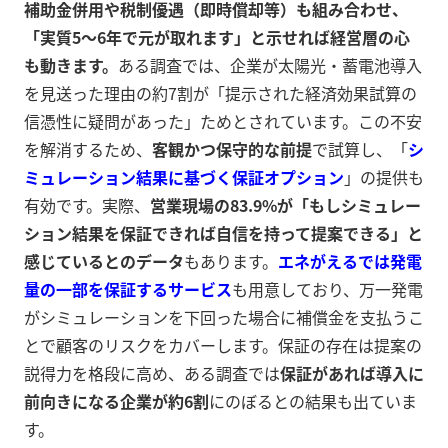
補助金併用や税制優遇（即時償却等）も組み合わせ、
「実質5～6年で元が取れます」と示せれば経営層の心
も動きます。
ある調査では、企業が太陽光・蓄電池導入
を見送った理由の約7割が「提示された経済効果試算の
信憑性に疑問があった」ためとされています。この不安
を解消するため、
客観かつ保守的な前提
で試算し、「
シ
ミュレーション結果に基づく保証オプション
」の提供も
有効です。実際、
営業現場の83.9%が「もしシミュレー
ション結果を保証できれば自信を持って提案できる」と
感じているとのデータ
もあります。
エネがえるでは発電
量の一部を保証するサービス
も用意しており、万一発電
がシミュレーションを下回った場合に補償金を支払うこ
とで顧客のリスクをカバーします。保証の存在は提案の
説得力を格段に高め、ある調査では
保証があれば導入に
前向きになる企業が約6割
にのぼるとの結果も出ていま
す。