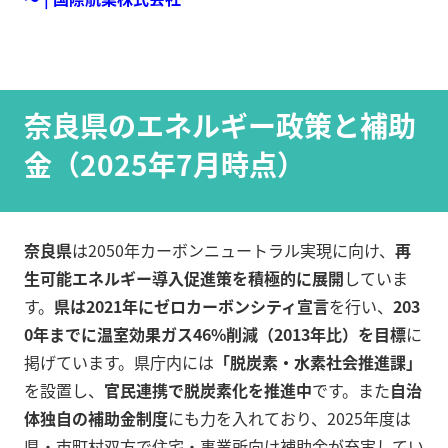
奈良県のエネルギー政策と補助
金（2025年7月時点）
奈良県
は2050年カーボンニュートラル実現に向け、
再
生可能エネルギー導入促進策を積極的に展開
していま
す。
県は2021年にゼロカーボンシティ宣言
を行い、
203
0年までに温室効果ガス46%削減（2013年比）を目標
に
掲げています。県庁内には
「脱炭素・水素社会推進課」
を設置し、
官民連携で脱炭素化を推進中
です。また
自治
体独自の補助金制度
にも力を入れており、2025年度は
県・市町村双方で住宅・事業所向け補助金が充実してい