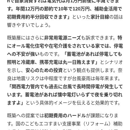
hで自家消費すれば電気代は月1万円前後に半減できま
す。年間12万円の節約で10年で120万円、補助金活用で
初期費用約半分回収できます」
といった
家計目線
の話は
響きやすいでしょう。
既築層にはさらに
非常用電源ニーズ
も訴求できます。
特
にオール電化住宅や在宅介護をされている家では、停電
への不安が強い
ものです。
「蓄電池があれば停電しても
照明と冷蔵庫、携帯充電は丸一日賄えます」
とシナリオ
を示し、
安心のための投資
という観点も提供します。奈
良は地震リスクは中程度ですが台風豪雨は毎年来ます。
「関西電力管内でも過去に台風で長時間停電が発生して
います。蓄電池があれば懐中電灯いらずで夜を乗り切れ
ますよ」
という具体的イメージを伝えると効果的です。
既築への提案では
初期費用のハードル
が課題になりま
す。国のこどもエコすまい支援事業（リフォーム）補助