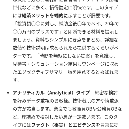
世代などに多く、損得勘定に明快です。このタイプ
には
経済メリットを端的に
示すことが肝要です。
「投資額○○に対し、補助金後○年でペイ、20年で
○○万円のプラスです」と即断できる材料を提示し
ましょう。資料もシンプルに要点をまとめ、詳細な
数値や技術説明は求められたら提供するくらいがベ
ターです。「時間を無駄にしない提案」を意識し、
見積書・シミュレーション結果もワンページに収め
たエグゼクティブサマリー版を用意すると喜ばれま
す。
アナリティカル（Analytical）タイプ
– 綿密な検討
を好みデータ重視のお客様。技術者肌の方や慎重派
の方が該当します。奈良でも教職員OBや公務員OBな
ど、理詰めで検討したい層が一定数います。このタ
イプには
ファクト（事実）とエビデンス
を豊富に提