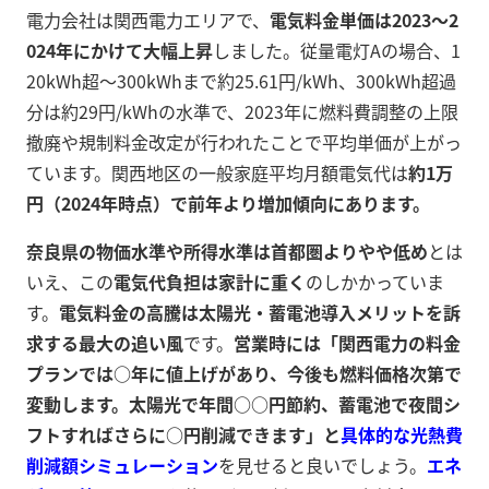
電力会社は関西電力エリアで、
電気料金単価は2023～2
024年にかけて大幅上昇
しました。従量電灯Aの場合、1
20kWh超～300kWhまで約25.61円/kWh、300kWh超過
分は約29円/kWhの水準で、2023年に燃料費調整の上限
撤廃や規制料金改定が行われたことで平均単価が上がっ
ています。関西地区の一般家庭平均月額電気代は
約1万
円（2024年時点）で前年より増加傾向にあります。
奈良県の物価水準や所得水準は首都圏よりやや低め
とは
いえ、この
電気代負担は家計に重く
のしかかっていま
す。
電気料金の高騰は太陽光・蓄電池導入メリットを訴
求する最大の追い風
です。
営業時には「関西電力の料金
プランでは○年に値上げがあり、今後も燃料価格次第で
変動します。太陽光で年間○○円節約、蓄電池で夜間シ
フトすればさらに○円削減できます」と
具体的な光熱費
削減額シミュレーション
を見せると良いでしょう。
エネ