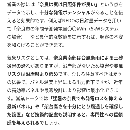
営業の際には
「奈良は実は日照条件が良い」
という点を
データで示し、
十分な発電ポテンシャル
があることを伝
えると効果的です。例えばNEDOの日射量データを用い
て「奈良市の年間予測発電量〇〇kWh（5kWシステム
の場合）」など具体的な数値を提示すれば、顧客の不安
を和らげることができます。
気象リスクとしては、
奈良県南部は台風豪雨による土砂
災害の恐れ
がありますが、沿岸部がないため
塩害や暴風
リスクは沿岸県より低め
です。むしろ注意すべきは夏季
の猛暑で、パネル温度上昇による出力低下ですが、近年
の高効率パネルや最適設計により影響は最小化できま
す。営業トークでは
「猛暑の奈良でも発電ロスを抑える
最新パネル」や「架台高さを十分にとり風通しを確保し
た設置」など技術的配慮も説明すると、専門性への信頼
感を与えられる
でしょう。