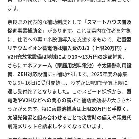
ます。
奈良県の代表的な補助制度として「
スマートハウス普及
促進事業補助金
」があります。これは県内在住者を対象
に、住宅への再エネ設備導入を支援するもので、
定置型
リチウムイオン蓄電池は購入費の1/3（上限20万円）
、
V2H充放電設備は地域により10～13万円の定額補助
、
さらに
エネファーム（家庭用燃料電池）や太陽熱利用設
備
、
ZEH対応設備
にも補助が出ます。2025年度の募集
では6月16日に受付開始し、わずか1週間で予算上限に
達し受付終了となりました。このスピード採択から、
蓄
電池やV2Hなどへの関心の高さ
と補助金効果の大きさが
うかがえます。特に
蓄電池補助は上限20万円と手厚く、
太陽光発電と組み合わせることで災害時の備えや電気代
削減メリットを訴求しやすくなっています
。