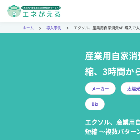
ホーム
導入事例
エクソル、産業用自家消費API導入で
産業用自家消
縮、3時間か
メーカー
太陽光
Biz
エクソル、産業用自
短縮 〜複数パター