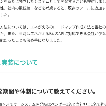
ンを新たに独立したシステムとして開発することも検討しまし
性、社内の数値統一などを考慮すると、既存のツールに追加す
した。
方法については、エネがえるのロードマップ作成方法と当社の
た。また、当時はエネがえる
Biz
の
API
に対応できる会社が少な
能だったことも決め手になりました。
と実装について
発期間や体制について教えてください。
8
ヶ月です。システム開発時はベンダー
1
名と当社担当
1
名で約