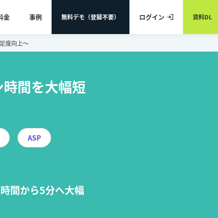
料金
事例
ログイン
無料デモ（登録不要）
資料DL
満足度向上〜
ン時間を大幅短
ASP
3時間から5分へ大幅