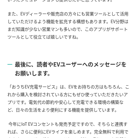
また、
EV
ディーラーや販売店の方々にも営業ツールとして活用
していただけるよう機能を拡充する構想もあります。
EV
分野は
まだ知識が少ない営業マンも多いので、このアプリがサポート
ツールとして役立てば嬉しいですね。
最後に、読者や
EV
ユーザーへのメッセージを
お願いします。
「おうち
EV
充電サービス」は、
EV
をお持ちの方はもちろん、こ
れから購入を検討されている方にもぜひ使っていただきたいア
プリです。電気代の節約や安心して充電できる環境の構築な
ど、日々の生活をより便利にする機能を提供しています。
今年に
IoT EV
コンセントも発売予定ですので、そちらと連携す
れば、さらに便利に
EV
ライフを楽しめます。完全無料で利用で