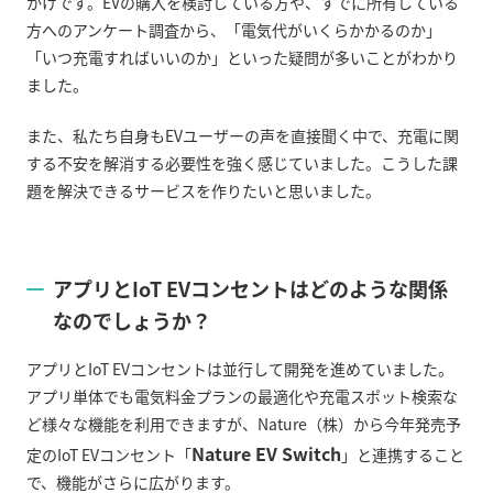
かけです。
EV
の購入を検討している方や、すでに所有している
方へのアンケート調査から、「電気代がいくらかかるのか」
「いつ充電すればいいのか」といった疑問が多いことがわかり
ました。
また、私たち自身も
EV
ユーザーの声を直接聞く中で、充電に関
する不安を解消する必要性を強く感じていました。こうした課
題を解決できるサービスを作りたいと思いました。
アプリと
IoT EV
コンセントはどのような関係
なのでしょうか？
アプリと
IoT EV
コンセントは並行して開発を進めていました。
アプリ単体でも電気料金プランの最適化や充電スポット検索な
ど様々な機能を利用できますが、
Nature
（株）から今年発売予
Nature EV Switch
定の
IoT EV
コンセント「
」と連携すること
で、機能がさらに広がります。