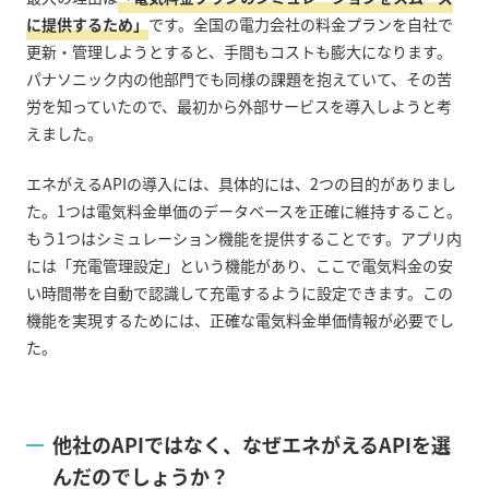
に提供するため」
です。全国の電力会社の料金プランを自社で
更新・管理しようとすると、手間もコストも膨大になります。
パナソニック内の他部門でも同様の課題を抱えていて、その苦
労を知っていたので、最初から外部サービスを導入しようと考
えました。
エネがえる
API
の導入には、具体的には、
2
つの目的がありまし
た。
1
つは電気料金単価のデータベースを正確に維持すること。
もう
1
つはシミュレーション機能を提供することです。アプリ内
には「充電管理設定」という機能があり、ここで電気料金の安
い時間帯を自動で認識して充電するように設定できます。この
機能を実現するためには、正確な電気料金単価情報が必要でし
た。
他社の
API
ではなく、なぜエネがえる
API
を選
んだのでしょうか？