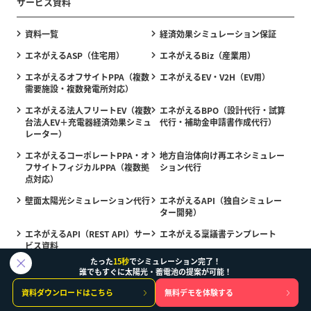
サービス資料
資料一覧
経済効果シミュレーション保証
エネがえるASP（住宅用）
エネがえるBiz（産業用）
エネがえるオフサイトPPA（複数
エネがえるEV・V2H（EV用）
需要施設・複数発電所対応）
エネがえる法人フリートEV（複数
エネがえるBPO（設計代行・試算
台法人EV＋充電器経済効果シミュ
代行・補助金申請書作成代行）
レーター）
エネがえるコーポレートPPA・オ
地方自治体向け再エネシミュレー
フサイトフィジカルPPA（複数拠
ション代行
点対応）
壁面太陽光シミュレーション代行
エネがえるAPI（独自シミュレー
ター開発）
エネがえるAPI（REST API）サー
エネがえる稟議書テンプレート
ビス資料
たった
15秒
でシミュレーション完了！
エネがえるAPI 仕様書
市場連動型電気料金プラン対応A
誰でもすぐに太陽光・蓄電池の提案が可能！
PI
資料ダウンロードはこちら
無料デモを体験する
Webシミュレータ丸投げパック
エネがえるAI Sense