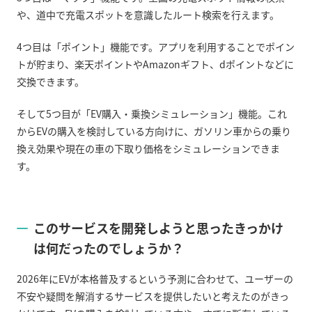
や、道中で充電スポットを意識したルート検索を行えます。
4
つ目は「ポイント」機能です。アプリを利用することでポイン
トが貯まり、楽天ポイントや
Amazon
ギフト、
d
ポイントなどに
交換できます。
そして
5
つ目が「
EV
購入・乗換シミュレーション」機能。これ
から
EV
の購入を検討している方向けに、ガソリン車からの乗り
換え効果や現在の車の下取り価格をシミュレーションできま
す。
このサービスを開発しようと思ったきっかけ
は何だったのでしょうか？
2026
年に
EV
が本格普及するという予測に合わせて、ユーザーの
不安や疑問を解消するサービスを提供したいと考えたのがきっ