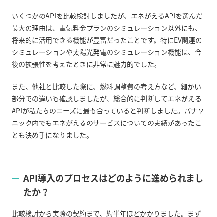
いくつかの
API
を比較検討しましたが、エネがえる
API
を選んだ
最大の理由は、電気料金プランのシミュレーション以外にも、
将来的に活用できる機能が豊富だったことです。特に
EV
関連の
シミュレーションや太陽光発電のシミュレーション機能は、今
後の拡張性を考えたときに非常に魅力的でした。
また、他社と比較した際に、燃料調整費の考え方など、細かい
部分での違いも確認しましたが、総合的に判断してエネがえる
API
が私たちのニーズに最も合っていると判断しました。パナソ
ニック内でもエネがえるのサービスについての実績があったこ
とも決め手になりました。
API
導入のプロセスはどのように進められまし
たか？
比較検討から実際の契約まで、約半年ほどかかりました。まず