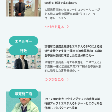
000件の商談で成約率60％
太陽光蓄電池シミュレーションツール エネが
える導入事例 全国販売実績1位 ELJソーラー
コーポレーション
つづきを見る
エネルギー
環境省の脱炭素推進をエネがえるBPOによる経
行政
済性定量化で支援 ～重点加速化事業非FIT補助
金申請が劇的に増加した定量分析の力～
環境省の脱炭素・再エネ推進を「エネがえる」
が支援 ～重点加速化事業非FIT補助金申請が劇
的に増加した定量分析の力～
つづきを見る
販売施工店
EV・V2Hのわかりやすいグラフでお客様の納
得感アップ！エネがえるレポートとエクセルを
併用して何パターンも提案