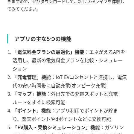
きますので、ぜひダウンロードして、新しい
EV
ライフを体験し
てみてください。
アプリの主な
5
つの機能
「電気料金プランの最適化」機能
：エネがえる
API
を
活用し、最新の電気料金プランを比較・シミュレー
ション
「充電管理」機能
：
IoT EV
コンセントと連携し、電気
代の安い時間帯に自動充電
(
オフピーク充電
)
「マップ」機能
：外出先での充電スポットと充電
ルートをすぐに検索可能
「ポイント」機能
：アプリ利用でポイントが貯ま
り、楽天ポイントや
d
ポイントなどに交換可能
「
EV
購入・乗換シミュレーション」機能
：ガソリン