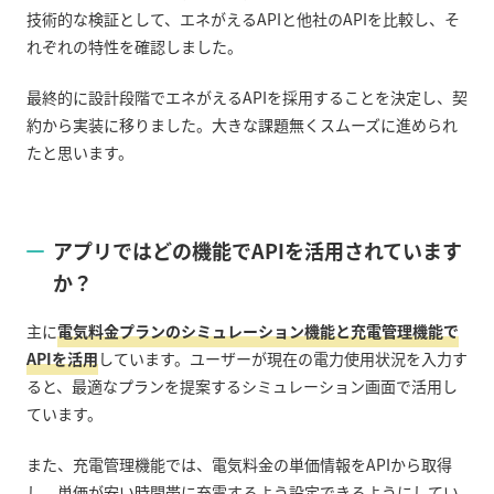
技術的な検証として、エネがえる
API
と他社の
API
を比較し、そ
れぞれの特性を確認しました。
最終的に設計段階でエネがえる
API
を採用することを決定し、契
約から実装に移りました。大きな課題無くスムーズに進められ
たと思います。
アプリではどの機能で
API
を活用されています
か？
主に
電気料金プランのシミュレーション機能と充電管理機能で
APIを活用
しています。ユーザーが現在の電力使用状況を入力す
ると、最適なプランを提案するシミュレーション画面で活用し
ています。
また、充電管理機能では、電気料金の単価情報を
API
から取得
し、単価が安い時間帯に充電するよう設定できるようにしてい