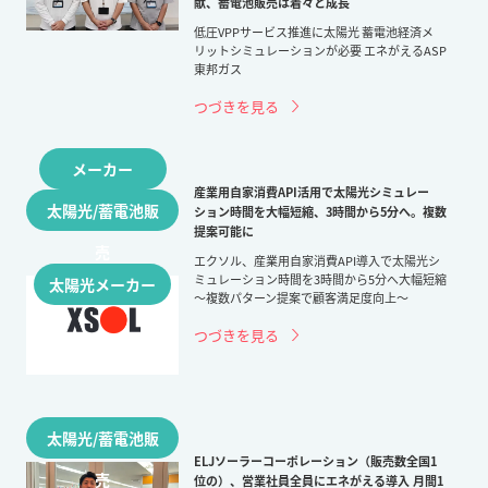
献、蓄電池販売は着々と成長
低圧VPPサービス推進に太陽光 蓄電池経済メ
リットシミュレーションが必要 エネがえるASP
東邦ガス
つづきを見る
メーカー
産業用自家消費API活用で太陽光シミュレー
太陽光/蓄電池販
ション時間を大幅短縮、3時間から5分へ。複数
提案可能に
売
エクソル、産業用自家消費API導入で太陽光シ
ミュレーション時間を3時間から5分へ大幅短縮
太陽光メーカー
〜複数パターン提案で顧客満足度向上〜
つづきを見る
太陽光/蓄電池販
ELJソーラーコーポレーション（販売数全国1
売
位の）、営業社員全員にエネがえる導入 月間1