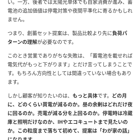
い。一方、後者では太陽光単体でも自家消費が進み、蓄
電池の追加価値は停電対策や夜間平準化に寄るかもしれ
ません。
つまり、創蓄セット提案は、製品比較より先に
負荷パ
ターンの理解
が必要なのです。
このとき営業でありがちな失敗は、「蓄電池を載せれば
電気代がもっと下がります」とだけ言ってしまうことで
す。もちろん方向性としては間違っていない場合もあり
ます。
しかし顧客が知りたいのは、
もっと具体
です。
どの月
に、どのくらい買電が減るのか。昼の余剰はどれだけ夜
に回るのか。売電が減る分を上回るのか。停電時は冷蔵
庫と照明だけなのか、IHやエコキュートまで見たいの
か。この粒度まで落ちて初めて、提案は「わが家の話」
になります。