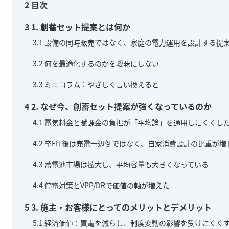
2
目次
3
1. 創蓄セット提案とは何か
3.1
設備の同時販売ではなく、家庭の電力運用を設計する提
3.2
何を最適化するのかを曖昧にしない
3.3
ミニコラム：やさしく言い換えると
4
2. なぜ今、創蓄セット提案が強くなっているのか
4.1
電気料金と賦課金の負担が「平均論」を通用しにくくし
4.2
卒FIT後は売電一辺倒ではなく、自家消費設計の比重が増
4.3
蓄電池市場は拡大し、平均容量も大きくなっている
4.4
停電対策とVPP/DRで価値の軸が増えた
5
3. 施主・お客様にとってのメリットとデメリット
5.1
経済価値：買電を減らし、制度変動の影響を受けにくく