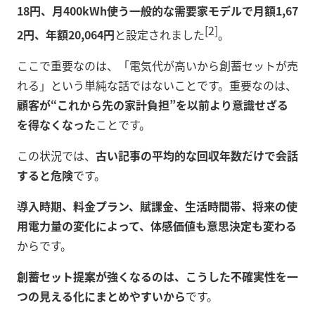
18円、月400kWh使う一般的な需要家モデルで月額1,67
[2]
2円、年額20,064円
と設定されました
。
ここで重要なのは、「電気代が高いから創蓄セットが売
れる」という単純な話ではないことです。重要なのは、
顧客が“これから先の家計負担”を以前より意識せざる
を得なくなった
ことです。
この状況では、
古い記事の平均的な回収年数だけで会話
すると危険
です。
導入時期、料金プラン、賦課金、生活時間帯、将来の使
用電力量の変化によって、体感価値も意思決定も変わる
からです。
創蓄セット提案が強くなるのは、こうした不確実性を一
つの見える化にまとめやすいから
です。