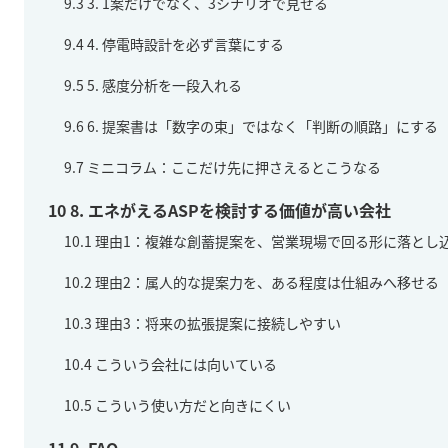
9.3
3. 1案だけでなく、3シナリオで見せる
9.4
4. 停電時設計を必ず言葉にする
9.5
5. 感度分析を一段入れる
9.6
6. 提案書は「数字の束」ではなく「判断の順路」にする
9.7
ミニコラム：ここだけ先に押さえるとこうなる
10
8. エネがえるASPを検討する価値が高い会社
10.1
理由1：複雑な創蓄提案を、営業現場で回る形に落とし
10.2
理由2：属人的な提案力を、ある程度は仕組みへ移せる
10.3
理由3：将来の拡張提案に接続しやすい
10.4
こういう会社には向いている
10.5
こういう使い方だと向きにくい
11
9. FAQ