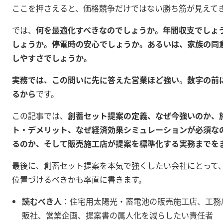
ここを押さえると、価格競争だけではない勝ち筋が見えて
では、
何を最適化すべきなのでしょうか。年間収支でしょ
しょうか。停電時の安心でしょうか。あるいは、家族の同
しやすさでしょうか。
実務では、この問いに先に答えた営業ほど強い
。
数字の前
るから
です。
この記事では、
創蓄セット提案の定義、なぜ今強いのか、
ト・デメリット、なぜ経済効果シミュレーションが必須な
るのか、そして販売施工店が提案を標準化する実務までを
最後に、創蓄セット提案を本気で強くしたい会社にとって
位置づけるべきかも率直に書きます。
読むべき人
：住宅用太陽光・蓄電池の販売施工店、工務
販社、営業企画、提案書の属人化を減らしたい責任者