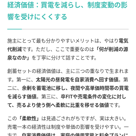
経済価値：買電を減らし、制度変動の影
響を受けにくくする
施主にとって最も分かりやすいメリットは、やはり
電気
代削減
です。ただし、ここで重要なのは
「何が削減の源
泉なのか」
を丁寧に分けて話すことです。
創蓄セットの経済価値は、主に三つの重なりで生まれま
す。第一に、
太陽光の昼発電を自家消費へ回す価値
。第
二に、
余剰を蓄電池に移し、夜間や高単価時間帯の買電
を減らす価値
。第三に、
卒FITや売電条件の変化に対し
て、売るより使う側へ柔軟に比重を移せる価値
です。
この
「柔軟性」
は見過ごされがちですが、実は大きい。
売電一本の経済性は制度や単価の影響を受けやすい。一
方で、
自家消費価値は、家庭の使用実態と料金プランに