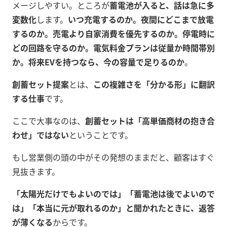
メージしやすい。ところが
蓄電池が入ると、話は急に多
変数化
します。
いつ充電するのか。夜間にどこまで放電
するのか。売電より自家消費を優先するのか。停電時に
どの回路を守るのか。電気料金プランは従量か時間帯別
か。将来EVを持つなら、今の容量で足りるのか
。
創蓄セット提案
とは、
この複雑さを「分かる形」に翻訳
する仕事
です。
ここで大事なのは、
創蓄セットは「高単価商材の抱き合
わせ」ではない
ということです。
もし営業側の頭の中がその発想のままだと、顧客はすぐ
見抜きます。
「太陽光だけでもよいのでは」「蓄電池は後でよいので
は」「本当に元が取れるのか」と聞かれたときに、返答
が薄くなる
からです。