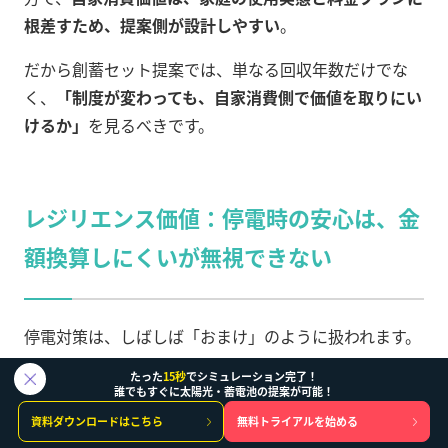
根差すため、提案側が設計しやすい
。
だから創蓄セット提案では、単なる回収年数だけでな
く、
「制度が変わっても、自家消費側で価値を取りにい
けるか」
を見るべきです。
レジリエンス価値：停電時の安心は、金
額換算しにくいが無視できない
停電対策は、しばしば「おまけ」のように扱われます。
たった
15秒
でシミュレーション完了！
しかし現場では、これが導入の背中を押すことが少なく
誰でもすぐに太陽光・蓄電池の提案が可能！
ありません。とくに
小さな子どもがいる家庭、医療機器
資料ダウンロードはこちら
無料トライアルを始める
や冷蔵保管が気になる家庭、在宅ワーク比率が高い家庭