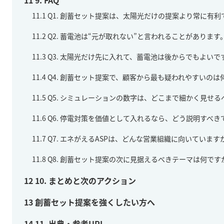
11.1
Q1. 創蓄セット提案は、太陽光だけの提案より常に有利
11.2
Q2. 蓄電池は“元が取れない”と言われることがありま
11.3
Q3. 太陽光だけ先に入れて、蓄電池は後からでもよいで
11.4
Q4. 創蓄セット提案で、顧客から最も疑われやすいのは
11.5
Q5. シミュレーションの数字は、どこまで細かく見せる
11.6
Q6. 停電対策を価値として入れるなら、どう説明すべき
11.7
Q7. エネがえるASPは、どんな営業組織に向いています
11.8
Q8. 創蓄セット提案の次に見据えるべきテーマは何です
12
10. まとめと次のアクション
13
創蓄セット提案を強くしたい方へ
14
11. 出典・参考URL