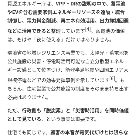
資源エネルギー庁は、
VPP・DRの説明の中で、蓄電池
やEVを含む需要家側エネルギーリソースを遠隔・統合
制御し、電力料金削減、再エネ有効活用、出力抑制回避
[4]
などに活用できると整理
しています
。蓄電池の価値
は、もはや「夜に使える」だけではありません。
環境省の地域レジリエンス事業でも、太陽光・蓄電池を
公共施設の災害・停電時活用可能な自立分散型エネル
ギー設備として位置づけ、能登半島地震や四国エリア大
[6]
規模停電などでの効果発揮事例を示しています
。も
ちろん、住宅営業で公共施設の制度をそのまま持ち出す
必要はありません。
ただ、
行政側も「脱炭素」と「災害時活用」を同時価値
として見ている
、という事実は重要です。
住宅でも同じです。
顧客の本音が電気代だけとは限らな