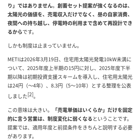
り」ではありません
。
創蓄セット提案が強くなるのは、
太陽光の価値を、売電収入だけでなく、昼の自家消費、
夜間への持ち越し、停電時の利用まで含めて再設計でき
るから
です。
しかも制度は止まっていません。
METIは2026年3月19日、住宅用太陽光発電10kW未満に
ついて、2025年度上半期の15円に対し、2025年度下半
期以降は初期投資支援スキームを導入し、住宅用太陽光
は24円（〜4年）、8.3円（5〜10年）とする整理を公表
[2]
しました
。
この意味は大きい。
「売電単価はいくらか」だけを固定
的に言う営業は、制度変化に弱くなる
ということです。
提案では、適用年度と前提条件をきちんと説明する必要
があります。