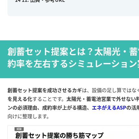
創蓄セット提案とは？太陽光・蓄
約率を左右するシミュレーション
創蓄セット提案を成功させるカギ
は、設備の足し算ではな
を見える化
することです。
太陽光・蓄電池営業で外せない
ンの必須理由、成約率が上がる構造、
エネがえるASP
の活
向けに整理します。