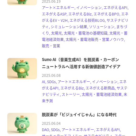
2025.06.19
アート×エネルギー, イノベーション, エネがえるAPI,
エネがえるASP, エネがえるBiz, エネがえるBPO, エネ
がえるEV・V2H, エネがえる技術BLOG, サステナビリ
ティ, シミュレーション結果, ソリューション, まちづ
くり, 太陽光, 太陽光・蓄電池の基礎知識, 太陽光・蓄
電池経済効果, 太陽光・蓄電池販売・営業ノウハウ,
販売・営業
Suno AI（音楽生成AI）を脱炭素・カーボン
ニュートラルへ活用する新価値創造アイデア
2025.06.08
AI, SDGs, アート×エネルギー, イノベーション, エネ
がえるAPI, エネがえるBiz, エネがえる新商品, サステ
ナビリティ, ストーリー, 太陽光・蓄電池経済効果, 未
来予測
脱炭素が「ビジュイイじゃん」になる時代
2025.06.04
DAO, SDGs, アート×エネルギー, エネがえるAPI,
サーキュラーエコノミー, サステナビリティ, スター