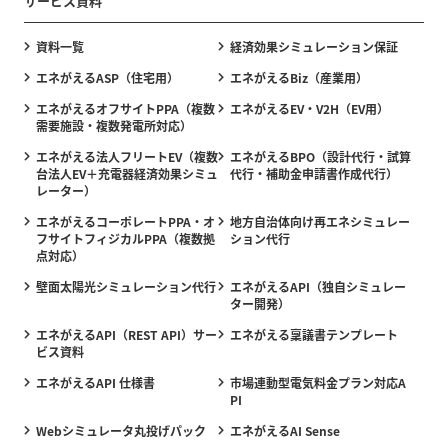
サービス資料
資料一覧
経済効果シミュレーション保証
エネがえるASP（住宅用）
エネがえるBiz（産業用）
エネがえるオフサイトPPA（複数
エネがえるEV・V2H（EV用）
需要施設・複数発電所対応）
エネがえる法人フリートEV（複数
エネがえるBPO（設計代行・試算
台法人EV＋充電器経済効果シミュ
代行・補助金申請書作成代行）
レーター）
エネがえるコーポレートPPA・オ
地方自治体向け再エネシミュレー
フサイトフィジカルPPA（複数拠
ション代行
点対応）
壁面太陽光シミュレーション代行
エネがえるAPI（独自シミュレー
ター開発）
エネがえるAPI（REST API）サー
エネがえる稟議書テンプレート
ビス資料
エネがえるAPI 仕様書
市場連動型電気料金プラン対応A
PI
Webシミュレータ丸投げパック
エネがえるAI Sense