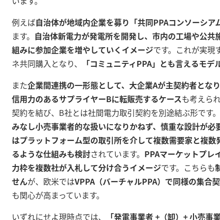
います。
例えば
自治体が地域内企業を募り「共同PPAコンソーシア
ます。
自治体新電力が発電所を開発し、市内の工場や公共
組みに参加企業を増やしていくイメージ
です。これが実現
ネ共同購入となり、
「コミュニティPPA」とも言えるモデ
また
企業間連携の一形態として、大企業Aが主契約者とな
信用力のあるサプライヤーBに転販売するケース
も考えられ
契約を結び、B社とは社間電力取引契約を別途結ぶ形です
みなし小売事業者的な扱いになりかねず、慎重な設計が必
はプラットフォーム型の取引所を介して複数需要家と複数
るような仕組みも検討
されています。
PPAマーケットプレ
力枠を複数社が入札して分け合うイメージ
です。こちらも
せん
が、欧米では
VPPA（バーチャルPPA）で同様の集合
も関心が高まっています。
いずれにせよ現時点では、
「発電事業者 +（卸）+ 小売事業