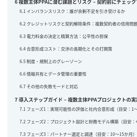
6
複数主体PPAに潜む課題とリスク – 契約前にチェッ
6.1
インバランスリスク：誰が余剰不足を引き受けるか
6.2
クレジットリスクと契約解除条件：複数契約者の信用問
6.3
電力料金の決定と精算方法：公平性の担保
6.4
合意形成コスト：交渉の長期化とその打開策
6.5
制度・規制上のグレーゾーン
6.6
情報共有とデータ管理の重要性
6.7
その他の失敗モードと対応
7
導入ステップガイド – 複数主体PPAプロジェクトの
7.1
フェーズ1：実現可能性の評価と社内合意形成（目安：1
7.2
フェーズ2：プロジェクト設計と財務モデル構築（目安：
7.3
フェーズ3：パートナー選定と調達（目安：10～15か月）