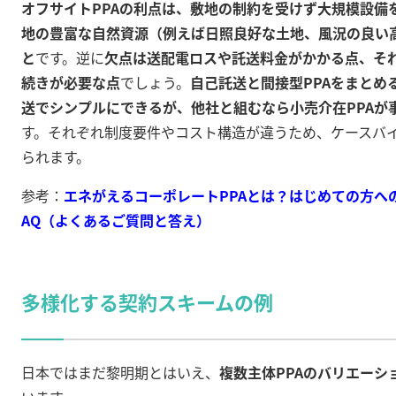
オフサイトPPAの利点は、敷地の制約を受けず大規模設備
地の豊富な自然資源（例えば日照良好な土地、風況の良い
と
です。逆に
欠点は送配電ロスや託送料金がかかる点、そ
続きが必要な点
でしょう。
自己託送と間接型PPAをまとめ
送でシンプルにできるが、他社と組むなら小売介在PPAが
す。それぞれ制度要件やコスト構造が違うため、ケースバ
られます。
参考：
エネがえるコーポレートPPAとは？はじめての方への
AQ（よくあるご質問と答え）
多様化する契約スキームの例
日本ではまだ黎明期とはいえ、
複数主体PPAのバリエーシ