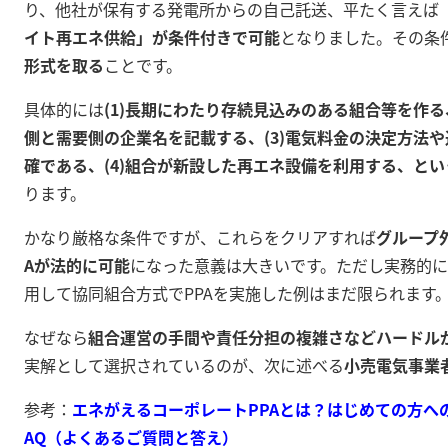
り、他社が保有する発電所からの自己託送、平たく言えば
イト再エネ供給」が条件付きで可能
となりました
。その条
形式を取る
ことです。
具体的には
(1)長期にわたり存続見込みのある組合等を作る
側と需要側の企業名を記載する、(3)電気料金の決定方法
確である、(4)組合が新設した再エネ設備を利用する、と
ります
。
かなり厳格な条件ですが、これらをクリアすれば
グループ
Aが法的に可能
になった意義は大きいです。ただし実務的
用して協同組合方式でPPAを実施した例はまだ限られます
なぜなら
組合運営の手間や責任分担の複雑さなどハードル
実解として選択されているのが、次に述べる
小売電気事業
参考：
エネがえるコーポレートPPAとは？はじめての方への
AQ（よくあるご質問と答え）