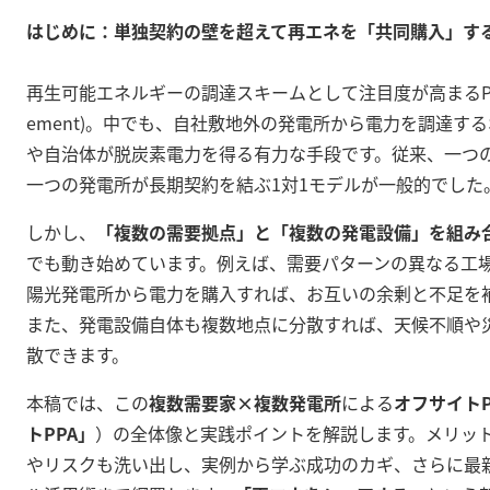
はじめに：単独契約の壁を超えて再エネを「共同購入」す
再生可能エネルギーの調達スキームとして注目度が高まるPPA (Pow
ement)。中でも、自社敷地外の発電所から電力を調達する
や自治体が脱炭素電力を得る有力な手段です
。従来、一つ
一つの発電所が長期契約を結ぶ1対1モデルが一般的でした
しかし、
「複数の需要拠点」と「複数の発電設備」を組み
でも動き始めています
。例えば、需要パターンの異なる工
陽光発電所から電力を購入すれば、お互いの余剰と不足を
また、発電設備自体も複数地点に分散すれば、天候不順や
散できます
。
本稿では、この
複数需要家×複数発電所
による
オフサイトP
トPPA」
）の全体像と実践ポイントを解説します。メリッ
やリスクも洗い出し、実例から学ぶ成功のカギ、さらに最