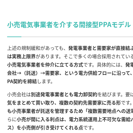
小売電気事業者を介する間接型PPAモデル
上述の規制緩和があっても、
発電事業者と需要家が直接結ぶ
は実務上限界
があります。そこで多くの場合採用されてい
小売電気事業者を仲介に立てる方式
です。具体的には、
発
会社→（託送）→需要家、という電力供給フローに沿って
PA契約を締結
します
。
小売会社は
別途発電事業者とも電力卸契約
を結びます。要
気をまとめて買い取り、複数の契約先需要家に売る形
です
も小売事業者が託送を管理するため「複数需要地点への送
らに
小売が間に入る利点は、電力系統運用上不可欠な需給
ス）を小売側が引き受けてくれる点
です
。