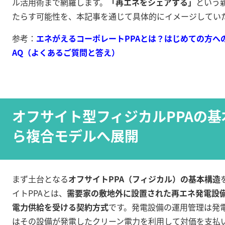
ル活用術まで網羅します。
「再エネをシェアする」
という
たらす可能性を、本記事を通じて具体的にイメージしてい
参考：
エネがえるコーポレートPPAとは？はじめての方への
AQ（よくあるご質問と答え）
オフサイト型フィジカルPPAの基本
ら複合モデルへ展開
まず土台となる
オフサイトPPA（フィジカル）の基本構造
イトPPAとは、
需要家の敷地外に設置された再エネ発電設
電力供給を受ける契約方式
です
。発電設備の運用管理は発
はその設備が発電したクリーン電力を利用して対価を支払