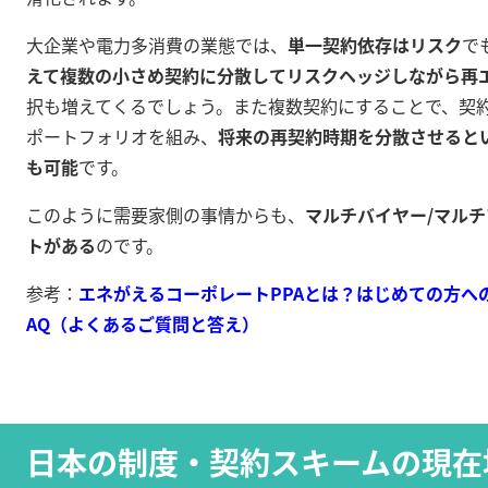
大企業や電力多消費の業態では、
単一契約依存はリスク
で
えて複数の小さめ契約に分散してリスクヘッジしながら再
択も増えてくるでしょう。また複数契約にすることで、契
ポートフォリオを組み、
将来の再契約時期を分散させると
も可能
です。
このように需要家側の事情からも、
マルチバイヤー/マルチ
トがある
のです。
参考：
エネがえるコーポレートPPAとは？はじめての方への
AQ（よくあるご質問と答え）
日本の制度・契約スキームの現在地 