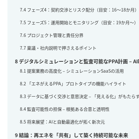
7.4
フェーズ4：契約交渉とリスク配分（目安：16～18か月）
7.5
フェーズ5：運用開始とモニタリング（目安：19か月～）
7.6
プロジェクト管理と責任分界
7.7
稟議・社内説明で押さえるポイント
8
デジタルシミュレーションと監査可能なPPA計画 – A
8.1
提案業務の高度化 – シミュレーションSaaSの活用
8.2
「エネがえるPPA」プロトタイプの機能ハイライト
8.3
データに基づく交渉と意思決定 – 「見える化」がもたら
8.4
監査可能性の担保 – 根拠ある合意と透明性
8.5
将来展望：AIと自動最適化が拓く新次元
9
結論：再エネを「共有」して築く持続可能な未来