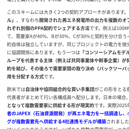
このスキームには大きく2つの契約アプローチがあります。
ル」
、すなわち
開発された再エネ発電所の出力を複数のオ
れぞれ別個のPPA契約でシェアする方法
です
。例えば100
て、需要家Aが40%、Bが30%、Cが30%と契約を分け合
約自体は独立していますが、同じプロジェクトの電力を按
に協調関係にあります。もう一つは
「コンソーシアムモデ
ループを代表する主体（例えば共同事業体や幹事企業）が発
約を結び、その後ろで需要家間の取り決め（バックツーバ
用を分配する方式
です。
欧米では
自治体や協同組合的な買い手集団
がこの形をとる
代表者がまとめて行い各構成員へ配分します
。日本の場合
となって複数需要家に供給する形が現実的
です。実際202
者のJAPEX（石油資源開発）が再エネ電力を一括調達し
グが複数需要先へ供給する4社連携モデルが構築
されまし