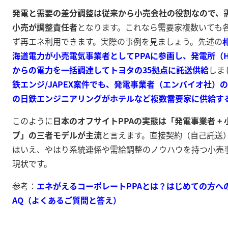
発電と需要の差分調整は従来から小売会社の役割なので、
小売が調整責任者
となります
。これなら需要家複数いても
ず再エネ利用できます。実際の事例を見ましょう。先述の
海道電力が小売電気事業者としてPPAに参画し、発電所（H
からの電力を一括調達してトヨタの35拠点に託送供給
しま
鉄エンジ/JAPEX案件でも、発電事業者（エンバイオ社）の
の日鉄エンジニアリングがホテルなど複数需要家に供給す
このように
日本のオフサイトPPAの実態は「発電事業者 + 
プ」の三者モデルが主流
と言えます。直接契約（自己託送
はいえ、やはり系統連係や需給調整のノウハウを持つ小売
現状です。
参考：
エネがえるコーポレートPPAとは？はじめての方への
AQ（よくあるご質問と答え）