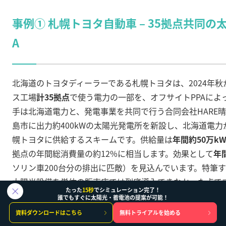
事例① 札幌トヨタ自動車 – 35拠点共同の
A
北海道のトヨタディーラーである札幌トヨタは、2024年
ス工場
計35拠点
で使う電力の一部を、オフサイトPPAによ
手は北海道電力と、発電事業を共同で行う合同会社HARE
島市に出力約400kWの太陽光発電所を新設し、北海道電力
幌トヨタに供給するスキームです
。供給量は
年間約50万kW
拠点の年間総消費量の約12%に相当します
。効果として
年
ソリン車200台分の排出に匹敵）を見込んでいます
。特筆す
太陽光設備を単体の販売店では到底導入できなかった点で
たった
15秒
でシミュレーション完了！
規模だからこそ400kWもの設備が活かせ、北海道電力に
誰でもすぐに太陽光・蓄電池の提案が可能！
り経済性が出る
というWin-Winでした。またトヨタとし
資料ダウンロードはこちら
無料トライアルを始める
なくとも再エネ調達が可能になり、運用管理も電力会社に