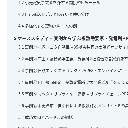
4.2
小売電気事業者を介する間接型PPAモデル
4.3
自己託送モデルとの違いと使い分け
4.4
多様化する契約スキームの例
5
ケーススタディ – 実例から学ぶ複数需要家・発電所PP
5.1
事例① 札幌トヨタ自動車 – 35拠点共同の太陽光オフサイト
5.2
事例② 花王 + 高砂熱学工業 – 異業種2社協働で自家消費
5.3
事例③ 日鉄エンジニアリング・JAPEX・エンバイオC社・
5.4
事例④ NTT都市開発 – 複数発電所で大企業ビル群を支える
5.5
事例⑤ マツダ + サプライヤー連携 – サプライチェーンP
5.6
事例⑥ 木更津市 – 自治体による複数施設オンサイトPP
5.7
成功要因とハードルの総括