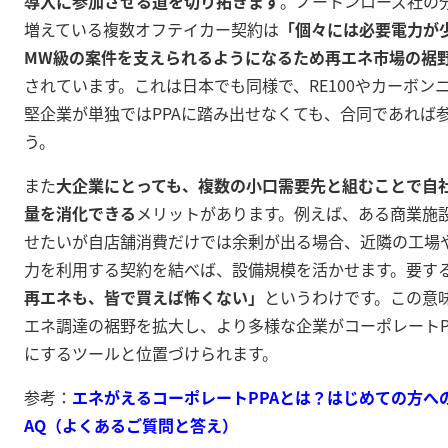
導入に参加させる道を切り拓きます
。ノートンローズ社の
増えている複数オフテイカー契約は
「個々には必要電力が少
MW級の案件を支えられるようになるため再エネ市場の裾
されています
。これは日本でも同様で、RE100やカーボン
堅企業が単独ではPPAに踏み出せなくても、合同であれば
う。
また
大企業にとっても、複数の小口需要先と組むことで自
量を消化できる
メリットがあります。例えば、ある商業施
せたいが自店舗消費だけでは余剰が出る場合、近隣の工場
力を利用する契約を結べば、設備規模を活かせます。要す
再エネも、皆で買えば怖くない」
というわけです。この意味
エネ調達の裾野を拡大し、より多様な企業がコーポレートP
にするツールと位置づけられます。
参考：
エネがえるコーポレートPPAとは？はじめての方への
AQ（よくあるご質問と答え）