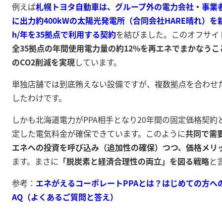
例えば
札幌トヨタ自動車は、グループ外の電力会社・事業
に出力約400kWの太陽光発電所（合同会社HARE晴れ）を
h/年を35拠点で利用する契約
を結びました
。このオフサイト
全35拠点の年間使用電力量の約12%を再エネでまかなうこ
のCO2削減を実現
しています
。
単独店舗では到底賄えない設備ですが、複数拠点を合わせ
したわけです。
しかも北海道電力がPPA相手となり20年間の固定価格契
定した電気料金が確保できています。このように
共同で需
エネへの投資を呼び込み（追加性の確保）つつ、価格メリ
ます。まさに
「脱炭素と経済合理性の両立」を図る戦略
と
参考：
エネがえるコーポレートPPAとは？はじめての方への
AQ（よくあるご質問と答え）