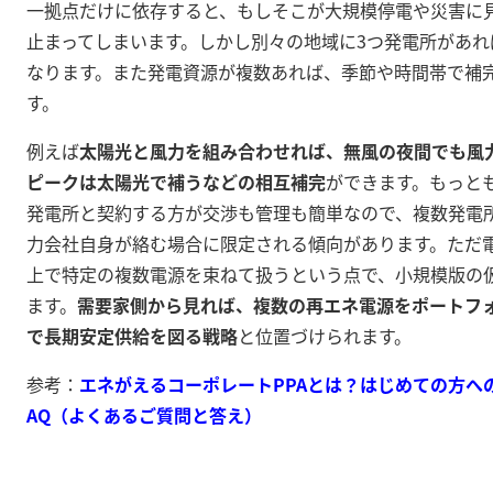
一拠点だけに依存すると、もしそこが大規模停電や災害に
止まってしまいます。しかし別々の地域に3つ発電所があ
なります
。また発電資源が複数あれば、季節や時間帯で補
す。
例えば
太陽光と風力を組み合わせれば、無風の夜間でも風
ピークは太陽光で補うなどの相互補完
ができます。もっと
発電所と契約する方が交渉も管理も簡単なので、複数発電
力会社自身が絡む場合に限定される傾向があります。ただ
上で特定の複数電源を束ねて扱うという点で、小規模版の仮想
ます。
需要家側から見れば、複数の再エネ電源をポートフ
で長期安定供給を図る戦略
と位置づけられます。
参考：
エネがえるコーポレートPPAとは？はじめての方への
AQ（よくあるご質問と答え）