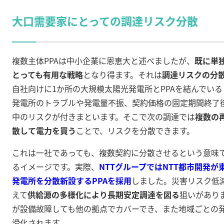
大口需要家にとっての調達リスク分散
複数主体PPAは中小企業に恩恵大と述べましたが、
既に単
とっても有用な戦略
となり得ます。それは
調達リスクの分
自社向けに1か所の大規模太陽光発電所とPPAを結んでい
発電所のトラブルや発電量不振、契約価格の固定期間終了
中のリスクが付きまといます。そこで次の調達では
複数の
散して電力を買う
ことで、リスクを分散できます。
これは一社であっても、複数契約に分散させるという意味
るイメージです。実際、
NTTグループではNTT都市開発が
発電所を分散新設するPPAを採用
しました
。災害リスク低
えて
供給源の多様化により長期安定調達を図る
狙いがあり
が設備故障しても他の拠点でカバーでき、また地域ごとの
滑化されます。