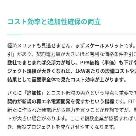
コスト効率と追加性確保の両立
経済メリットも見逃せません。まず
スケールメリット
です
引」があり、契約電力量が大きいほど有利な価格条件を引
数社でまとまれば交渉力が増し、PPA価格（単価）も下げ
ジェクト規模が大きくなれば、1kWあたりの設備コストや
結果として需要家全体で見たコスト効率が上がります
。
さらに
「追加性」
とコスト低減の両立という観点も重要で
契約が新規の再エネ電源開発を促すかという指標
です。F
新たに作られた発電所から電力を買うことが理想ですが、
トが大きい場合があります。ここで複数企業が協調すれば
き、新設プロジェクトを成立させやすくなります。