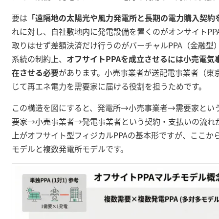
要は
「遠隔地の太陽光や風力発電所と長期の電力購入契約
れに対し、自社敷地内に発電設備を置くのがオンサイトPP
取りはせず差額決済だけ行うのがバーチャルPPA（金融型
系統の制約上、
オフサイトPPAを成立させるには小売電気
在させる必要
があります
。小売事業者が送配電事業者（東京
じて再エネ電力を需要家に届ける役割を担うためです。
この構造を図にすると、発電所→小売事業者→需要家とい
要家→小売事業者→発電事業者という契約・支払いの流れ
上がオフサイト型フィジカルPPAの基本形ですが、ここか
モデルと複数発電所モデルです。