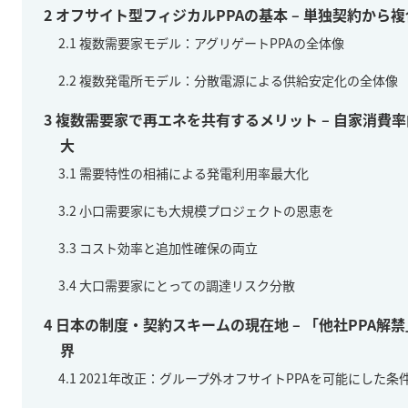
2
オフサイト型フィジカルPPAの基本 – 単独契約から
2.1
複数需要家モデル：アグリゲートPPAの全体像
2.2
複数発電所モデル：分散電源による供給安定化の全体像
3
複数需要家で再エネを共有するメリット – 自家消費
大
3.1
需要特性の相補による発電利用率最大化
3.2
小口需要家にも大規模プロジェクトの恩恵を
3.3
コスト効率と追加性確保の両立
3.4
大口需要家にとっての調達リスク分散
4
日本の制度・契約スキームの現在地 – 「他社PPA解
界
4.1
2021年改正：グループ外オフサイトPPAを可能にした条