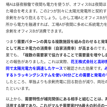
場Aは昼夜稼働で夜間も電力を使うが、オフィスBは夜間
た場合を考えます。この2つが別々に太陽光発電所と契約す
余剰をかなり抱えるでしょう。しかし工場AとオフィスBが
所から電力を融通すれば、工場Aが夜間に多めに系統電力
余剰をオフィスBが消費できます。
つまり
需要パターンの異なる複数施設を組み合わせると発
として再エネ電力の消費率（自家消費率）が高まる
のです
業でも、
「複数の需要家で協力することで需要量を増やし
との報告がありました
。これは実際、
花王株式会社と高砂
同で太陽光電力を調達したケース
で確認された効果です
。
するトラッキングシステムを使い30分ごとの需要と発電の
したところ
、単独よりも余剰売電に回る割合が減り、両社
たといいます。
以上から、
需要特性が補完関係にある相手と組むことは、
活用する鍵であり、これがマルチ需要家PPA最大の利点の