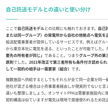
自己託送モデルとの違いと使い分け
ここで
自己託送モデル
との比較にも触れておきます。
自己
または同一グループ）の発電所から自社の他拠点へ電気を
般送配電事業者が提供しているサービスです
。例えばグル
から東京本社に電気を送る、といったことが可能でした。
要先の所有者が同じ」
であること。つまり
グループ外の第
原則
でした。
2021年改正で第三者所有も条件付き認めら
して一契約の相手は一需要家（組合）
です。
複数施設へ供給するとしてもそれらが全て同一企業か同一
他社が混ざる場合は小売事業者経由しか現実的でないと言え
違いも整理しましょう。オンサイトPPAは需要家施設内に
契約構造は似ていますが電気は現地で直接使われるため託