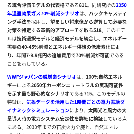
る統合評価モデルの代表格
である
8
11
。同研究所の
2050
年温室効果ガス70%削減シナリオ
は、
バックキャスティ
ング手法
を採用し、
望ましい将来像から逆算して必要な
対策を特定する革新的アプローチ
を取る
5
18
。このモデ
ルは
技術選択モデル
と
経済モデルを統合
し、
エネルギー
需要の40-45%削減とエネルギー供給の低炭素化によ
り、年間7-9.9兆円の追加費用で70%削減が可能
である
ことを示している。
WWFジャパンの脱炭素シナリオ
は、
100%自然エネル
ギー
による
2050年カーボンニュートラルの実現可能性
を示す最も野心的なシナリオ
である
7
15
。このモデルの
特徴は、
気象データを活用した1時間ごとの電力需給ダ
イナミックシミュレーション
により、
太陽光と風力の大
量導入時の電力システム安定性を詳細に検証
している点
にある。2030年までの石炭火力全廃と、自然エネル