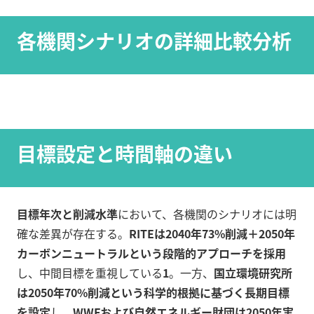
各機関シナリオの詳細比較分析
目標設定と時間軸の違い
目標年次と削減水準
において、各機関のシナリオには明
確な差異が存在する。
RITEは2040年73%削減＋2050年
カーボンニュートラルという段階的アプローチを採用
し、中間目標を重視している
1
。一方、
国立環境研究所
は2050年70%削減という科学的根拠に基づく長期目標
を設定
し、
WWFおよび自然エネルギー財団は2050年実