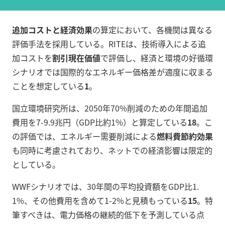
追加コストと経済効果
の算定において、各機関は異なる
評価手法を採用している。RITEは、技術導入による追
加コストを
割引現在価値
で評価し、経済と環境の好循環
シナリオでは国際的なエネルギー価格差が適度に収まる
ことを想定している
1
。
国立環境研究所は、2050年70%削減のための年間追加
費用を7-9.9兆円（GDP比約1%）と算定している
18
。こ
の評価では、エネルギー需要削減による
燃料費節約効果
も同時に考慮されており、ネットでの経済影響は限定的
としている。
WWFシナリオでは、30年間の平均投資額をGDP比1.
1%、その他費用を含めて1-2%と見積もっている
15
。特
筆すべきは、電力価格の継続的低下を予測している点