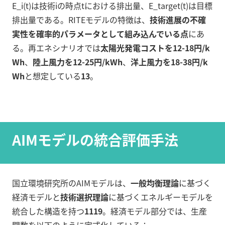
E_i(t)は技術iの時点tにおける排出量、E_target(t)は目標
排出量である。RITEモデルの特徴は、
技術進展の不確
実性を確率的パラメータとして組み込んでいる点
にあ
る。再エネシナリオでは
太陽光発電コストを12-18円/k
Wh
、
陸上風力を12-25円/kWh
、
洋上風力を18-38円/k
Wh
と想定している
13
。
AIMモデルの統合評価手法
国立環境研究所のAIMモデルは、
一般均衡理論
に基づく
経済モデルと
技術選択理論
に基づくエネルギーモデルを
統合した構造を持つ
11
19
。経済モデル部分では、生産