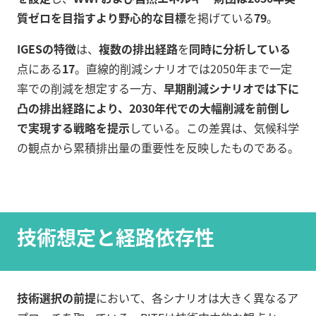
質ゼロを目指すより野心的な目標
を掲げている
7
9
。
IGESの特徴
は、
複数の排出経路
を
同時に分析している
点にある
17
。直線的削減シナリオでは2050年まで一定
率での削減を想定する一方、
早期削減シナリオでは下に
凸の排出経路により、2030年代での大幅削減を前倒し
で実現する戦略を提示
している。この差異は、気候科学
の観点から累積排出量の重要性を反映したものである。
技術想定と経路依存性
技術選択の前提
において、各シナリオは大きく異なるア