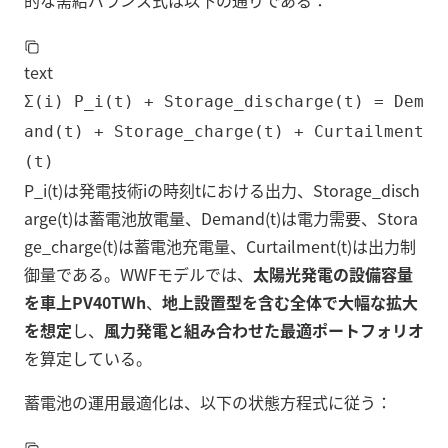
的な需給バランス式は以下の通りである：
text
Σ(i) P_i(t) + Storage_discharge(t) = Dem
and(t) + Storage_charge(t) + Curtailment
(t)
P_i(t)は発電技術iの時刻tにおける出力、Storage_disch
arge(t)は蓄電池放電量、Demand(t)は電力需要、Stora
ge_charge(t)は蓄電池充電量、Curtailment(t)は出力制
御量である。WWFモデルでは、
太陽光発電の設備容量
を車上PV40TWh
、
地上設置型を含む全体で大幅な拡大
を想定
し、
風力発電と組み合わせた最適ポートフォリオ
を算定している。
蓄電池の運用最適化は、以下の状態方程式に従う：