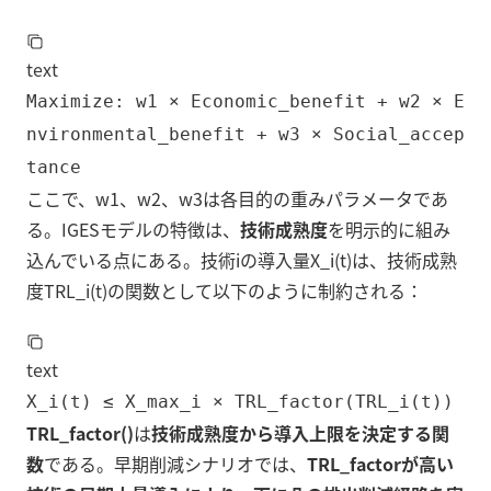
text
Maximize: w1 × Economic_benefit + w2 × E
nvironmental_benefit + w3 × Social_accep
tance
ここで、w1、w2、w3は各目的の重みパラメータであ
る。IGESモデルの特徴は、
技術成熟度
を明示的に組み
込んでいる点にある。技術iの導入量X_i(t)は、技術成熟
度TRL_i(t)の関数として以下のように制約される：
text
X_i(t) ≤ X_max_i × TRL_factor(TRL_i(t))
TRL_factor()
は
技術成熟度から導入上限を決定する関
数
である。早期削減シナリオでは、
TRL_factorが高い