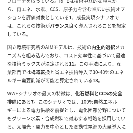
プローチを取っている。RITEは技術中立的な観点か
ら、再エネ、水素、CCS、原子力を含む幅広い技術オプ
ションを評価対象としている
1
。成長実現シナリオで
は、これらの技術が
バランス良く
導入されることを想定
している。
国立環境研究所のAIMモデルは、技術の
内生的選択
メカ
ニズムを組み込んでおり、コスト効率性に基づいて最適
な技術ミックスが決定される
11
。この手法により、産
業部門では構造転換と省エネ技術導入で30-40%のエネ
ルギー需要削減が可能と算定されている
18
。
WWFシナリオの最大の特徴は、
化石燃料とCCSの完全
排除
にある
7
。このシナリオでは、100%自然エネル
ギーによる電力供給を前提とし、電化困難分野について
もグリーン水素・合成燃料で対応する戦略を採用してい
る。太陽光・風力を中心とした変動性電源の大量導入に