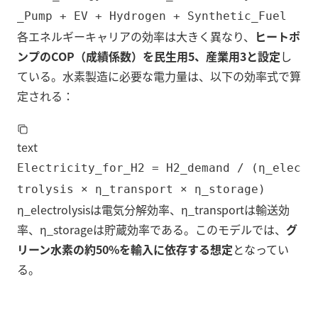
_Pump + EV + Hydrogen + Synthetic_Fuel
各エネルギーキャリアの効率は大きく異なり、
ヒートポ
ンプのCOP（成績係数）を民生用5、産業用3と設定
し
ている。水素製造に必要な電力量は、以下の効率式で算
定される：
text
Electricity_for_H2 = H2_demand / (η_elec
trolysis × η_transport × η_storage)
η_electrolysisは電気分解効率、η_transportは輸送効
率、η_storageは貯蔵効率である。このモデルでは、
グ
リーン水素の約50%を輸入に依存する想定
となってい
る。