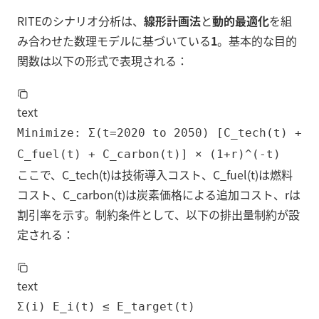
RITEのシナリオ分析は、
線形計画法
と
動的最適化
を組
み合わせた数理モデルに基づいている
1
。基本的な目的
関数は以下の形式で表現される：
text
Minimize: Σ(t=2020 to 2050) [C_tech(t) +
C_fuel(t) + C_carbon(t)] × (1+r)^(-t)
ここで、C_tech(t)は技術導入コスト、C_fuel(t)は燃料
コスト、C_carbon(t)は炭素価格による追加コスト、rは
割引率を示す。制約条件として、以下の排出量制約が設
定される：
text
Σ(i) E_i(t) ≤ E_target(t)