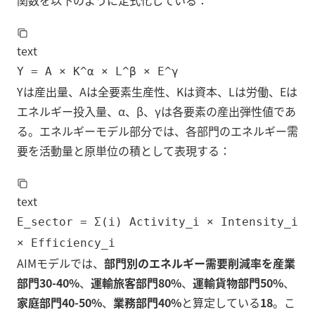
関数を以下のように定式化している：
text
Y = A × K^α × L^β × E^γ
Yは産出量、Aは全要素生産性、Kは資本、Lは労働、Eは
エネルギー投入量、α、β、γは各要素の産出弾性値であ
る。エネルギーモデル部分では、各部門のエネルギー需
要を活動量と原単位の積として表現する：
text
E_sector = Σ(i) Activity_i × Intensity_i
× Efficiency_i
AIMモデルでは、
部門別のエネルギー需要削減率を産業
部門30-40%
、
運輸旅客部門80%
、
運輸貨物部門50%
、
家庭部門40-50%
、
業務部門40%
と算定している
18
。こ