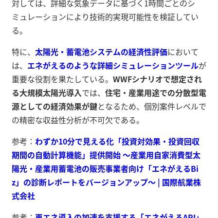
対しては、詳細な気象データに基づく1時間ごとのシ
ミュレーションにより技術的実現可能性を検証してい
る。
特に、
太陽光・蓄電池システムの経済性評価
において
は、
エネがえるのような詳細シミュレーションツール
が
重要な役割を果たしている。
WWFシナリオで想定され
る大規模太陽光導入
では、
住宅・産業用途での分散型電
源としての経済効果が鍵
となるため、個別案件レベルで
の精密な収益性分析が不可欠である。
参考：
わずか10分で見える化「投資対効果・投資回収
期間の自動計算機能」提供開始 ～産業用自家消費型太
陽光・産業用蓄電池の販売事業者向け「エネがえるBi
z」の診断レポートをバージョンアップ～ | 国際航業株
式会社
参考：
再エネ導入の加速を支援する「エネがえるAPI」