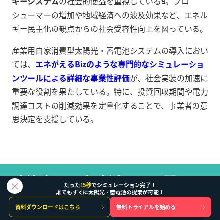
ギーシステム
の社会的便益を重視している
9
。プロ
シューマーの増加や地域経済への波及効果など、エネル
ギー民主化の観点からの社会受容性向上を図っている。
産業用自家消費型太陽光・蓄電池システムの導入におい
ては、
エネがえるBizのような専門的なシミュレーショ
ンツールによる詳細な事業性評価
が、社会実装の加速に
重要な役割を果たしている。特に、投資回収期間や電力
調達コストの削減効果を定量化することで、事業者の意
思決定を支援している。
政策応用と実務活用の展開
たった
15秒
でシミュレーション完了！
誰でもすぐに太陽光・蓄電池の提案が可能！
資料ダウンロードはこちら
無料トライアルを始める