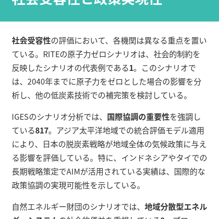
社会受容性
の評価において、各機関は異なる重点を置い
ている。RITEの原子力ゼロシナリオは、社会的制約を
反映したシナリオの代表例である
1
。このシナリオで
は、2040年までに原子力をゼロとした場合の影響を分
析し、他の低炭素技術での補完策を検討している。
IGESのシナリオ分析では、
国際協調の重要性
を強調し
ている
8
17
。アジア太平洋地域での統合評価モデル適用
により、日本の脱炭素戦略が地域全体の気候政策に与え
る影響を評価している。特に、インドネシアやタイでの
長期戦略策定でAIMが活用されている実績は、国際的な
政策協調の実現可能性を示している。
自然エネルギー財団のシナリオでは、
地域分散型エネル