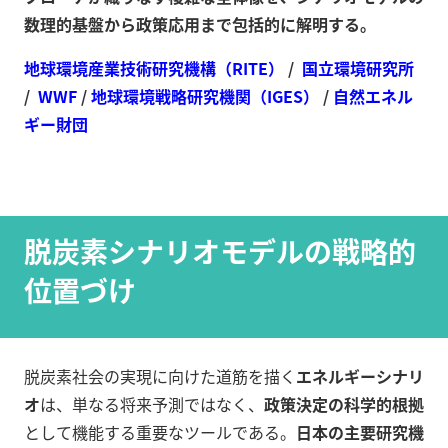
数理的基盤から政策応用まで包括的に解明する。
地球環境産業技術研究機構（RITE）
/
国立環境研究所
/
WWF
/
地球環境戦略研究機関（IGES）
/
自然エネル
ギー財団
脱炭素シナリオモデルの戦略的
位置づけ
脱炭素社会の実現に向けた道筋を描く
エネルギーシナリ
オ
は、単なる将来予測ではなく、
政策決定の科学的根拠
として機能する重要なツールである。
日本の主要研究機