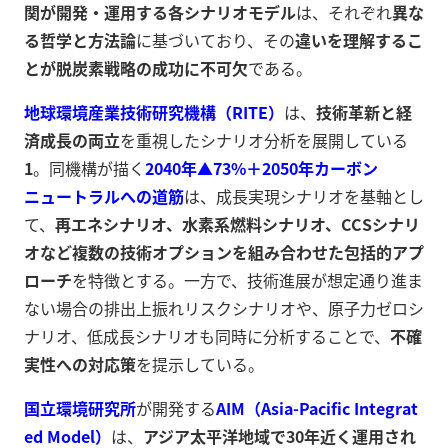
関が開発・運用する各シナリオモデル
は、それぞれ
異な
る哲学と方法論
に基づいており、その
違いを理解するこ
とが脱炭素戦略の成功に不可欠
である。
地球環境産業技術研究機構（RITE）
は、
技術革新と経
済成長の両立
を重視したシナリオ分析を展開している
1
。同機構が描く
2040年▲73%＋2050年カーボン
ニュートラルへの道筋
は、成長実現シナリオを基軸とし
て、
再エネシナリオ、水素系燃料シナリオ、CCSシナリ
オなど複数の技術オプションを組み合わせた包括的アプ
ローチ
を特徴とする。一方で、技術進展が想定通り進ま
ない場合の排出上振れリスクシナリオや、原子力ゼロシ
ナリオ、低成長シナリオも同時に分析することで、
不確
実性への対応策
を提示している。
国立環境研究所
が開発する
AIM（Asia-Pacific Integrat
ed Model）
は、
アジア太平洋地域で30年近く運用され