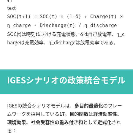
text
SOC(t+1) = SOC(t) × (1-δ) + Charge(t) ×
η_charge - Discharge(t) / η_discharge
SOC(t)は時刻tにおける充電状態、δは自己放電率、η_c
hargeは充電効率、η_dischargeは放電効率である。
IGESシナリオの政策統合モデル
IGESの統合シナリオモデルは、
多目的最適化
のフレー
ムワークを採用している
17
。
目的関数
は
経済効率性、
環境効果、社会受容性の重み付き和として定式化
され
る：