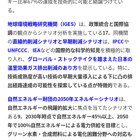
ギー比率67%の達成を技術的に可能と結論づけてい
る。
地球環境戦略研究機関（IGES）
は、
政策統合と国際協
調
の観点からシナリオ分析を実施している
17
。同機関
の
直線的削減シナリオと早期削減シナリオ
は、
IPCC
や
UNFCCC
、
IEA
などの
国際的な科学的知見
を積極的に取
り入れ、
グローバル・ストックテイクを踏まえた日本の
温室効果ガス排出削減のあり方
を提示している。特に、
技術成熟度が高い技術の早期大量導入による下に凸の排
出経路達成の可能性を探索している点が特徴的
である。
自然エネルギー財団の2050年エネルギーシナリオ
は、
自然エネルギーの飛躍的拡大
に焦点を当てたシナリオで
ある
9
。
2030年時点で自然エネルギー45%以上、2050
年で100%自然エネルギーによる電力供給を目標
とし、
グリーン水素・合成燃料による電化困難分野への対応も