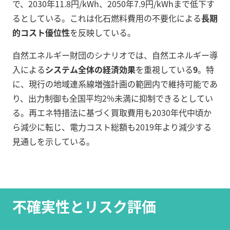
で、2030年11.8円/kWh、2050年7.9円/kWhまで低下す
るとしている。これは化石燃料費用の不要化による
長期
的コスト優位性
を反映している。
自然エネルギー財団のシナリオでは、自然エネルギー導
入による
システム全体の経済効果
を重視している
9
。特
に、現行の地域連系線増強計画の範囲内で維持可能であ
り、出力制御も全国平均2%未満に抑制できるとしてい
る。再エネ特措法に基づく買取費用も2030年代中頃か
ら減少に転じ、電力コスト総額も2019年より減少する
見通しを示している。
不確実性とリスク評価