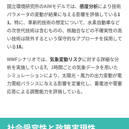
国立環境研究所のAIMモデルでは、
感度分析
により技術
パラメータの変動が結果に与える影響を評価している
1
1
。特に、革新的技術の想定について、水素自動車など
の次世代技術は含むものの、核融合などの不確実性の高
い技術は除外するという保守的なアプローチを採用して
いる
18
。
WWFシナリオでは、
気象変動リスク
に対する詳細な分
析を実施している
7
。1時間ごとの気象データを用いた
シミュレーションにより、太陽光・風力の出力変動が電
力需給バランスに与える影響を定量化し、蓄電池や需要
応答による調整能力を評価している。
社会受容性と政策実現性