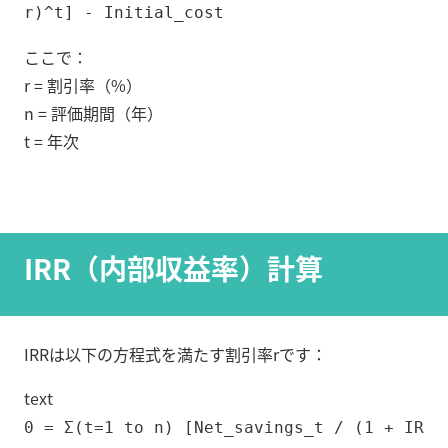
r)^t] - Initial_cost
ここで：
r = 割引率（%）
n = 評価期間（年）
t = 年次
IRR（内部収益率）計算
IRRは以下の方程式を満たす割引率rです：
text
0 = Σ(t=1 to n) [Net_savings_t / (1 + IR