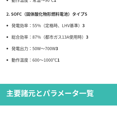
動作温度：常温〜90℃
1
2. SOFC（固体酸化物形燃料電池）タイプS
発電効率：55%（定格時、LHV基準）
3
総合効率：87%（都市ガス13A使用時）
3
発電出力：50W〜700W
3
動作温度：600〜1000℃
1
主要諸元とパラメータ一覧