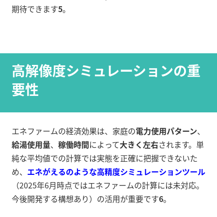
期待できます
5
。
高解像度シミュレーションの重
要性
エネファームの経済効果は、家庭の
電力使用パターン
、
給湯使用量
、
稼働時間
によって
大きく左右
されます。単
純な平均値での計算では実態を正確に把握できないた
め、
エネがえるのような高精度シミュレーションツール
（2025年6月時点ではエネファームの計算には未対応。
今後開発する構想あり）の活用が重要です
6
。