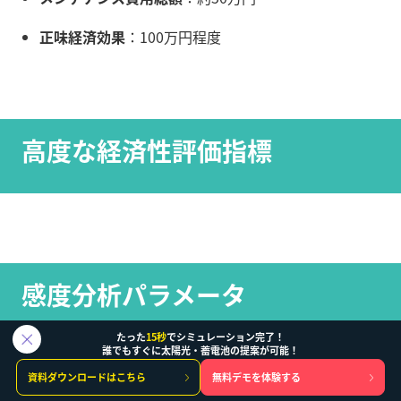
正味経済効果
：100万円程度
高度な経済性評価指標
感度分析パラメータ
たった
15秒
でシミュレーション完了！
誰でもすぐに太陽光・蓄電池の提案が可能！
価格変動リスク分析
：
資料ダウンロードはこちら
無料デモを体験する