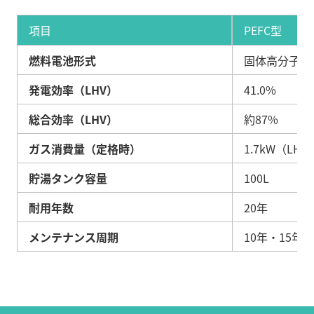
項目
PEFC型
燃料電池形式
固体高分子形
発電効率（LHV）
41.0%
総合効率（LHV）
約87%
ガス消費量（定格時）
1.7kW（LHV
貯湯タンク容量
100L
耐用年数
20年
メンテナンス周期
10年・15年