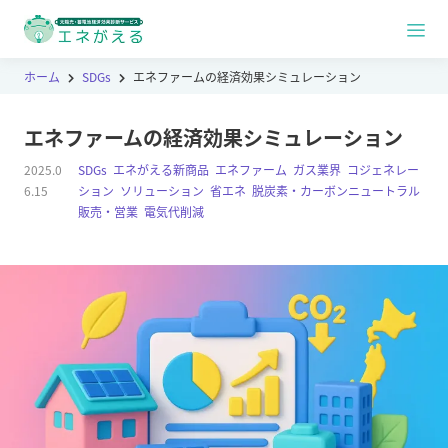
ホーム
SDGs
エネファームの経済効果シミュレーション
エネファームの経済効果シミュレーション
2025.0
SDGs
,
エネがえる新商品
,
エネファーム
,
ガス業界
,
コジェネレー
6.15
ション
,
ソリューション
,
省エネ
,
脱炭素・カーボンニュートラル
,
販売・営業
,
電気代削減