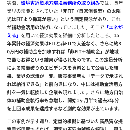
実際、
環境省近畿地方環境事務所の取り組み
では、長年
業界の常識とされていた
「非FIT（自家消費型）の太陽
光はFITより採算が悪い」という固定観念
があり、これ
が
補助金活用の妨げ
になっていました。そこで
「エネが
える」
を用いて経済効果を詳細に分析したところ、
15
年累計の経済効果はFITと非FITで大差なく、さらに約8
0万円の補助金を加味すれば「非FIT＋補助金」が地域
で最もお得という結果が得られた
のです。この
定量分析
による常識破りのエビデンスを資料として公表した結
果、業界の認識が一変。販売事業者も「データで示され
れば納得できる」と前向きになり、中には補助金活用方
針を一気に転換した企業も
現れました。さらに
地方自治
体の補助金執行率も急増し、開始1ヶ月半で過去3年分
を上回る成果を達成するなど劇的な効果
が出ています。
この事例が示す通り、
定量的根拠に基づいた高品質な提
案書が用意できれば、顧客の不安や誤解を解消し、導入