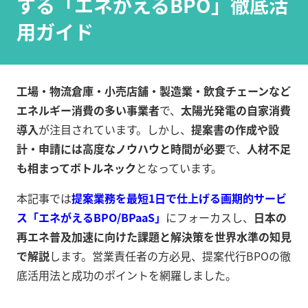
する「エネがえるBPO」徹底活
用ガイド
工場・物流倉庫・小売店舗・製造業・飲食チェーンなど
エネルギー消費の多い事業者
で、
太陽光発電の自家消費
導入
が注目されています。しかし、
提案書の作成や設
計・申請には高度なノウハウと時間が必要
で、
人材不足
も相まってボトルネック
となっています。
本記事では
提案業務を最短1日で仕上げる画期的サービ
ス「エネがえるBPO/BPaaS」
にフォーカスし、
日本の
再エネ普及加速に向けた課題と解決策を世界水準の知見
で解説
します。営業責任者の方必見、提案代行BPOの徹
底活用法と成功のポイントを網羅しました。