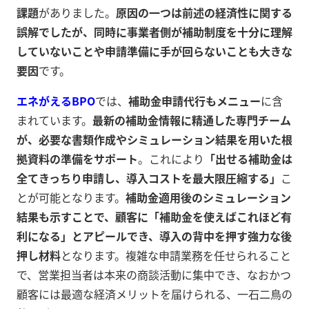
課題
がありました。
原因の一つは前述の経済性に関する
誤解でしたが、同時に事業者側が補助制度を十分に理解
していないことや申請準備に手が回らないことも大きな
要因
です。
エネがえるBPO
では、
補助金申請代行もメニュー
に含
まれています。
最新の補助金情報に精通した専門チーム
が、必要な書類作成やシミュレーション結果を用いた根
拠資料の準備をサポート
。これにより
「出せる補助金は
全てきっちり申請し、導入コストを最大限圧縮する」
こ
とが可能となります
。
補助金適用後のシミュレーション
結果も示すことで、顧客に「補助金を使えばこれほど有
利になる」とアピールでき、導入の背中を押す強力な後
押し材料
となります。複雑な申請業務を任せられること
で、営業担当者は本来の商談活動に集中でき、なおかつ
顧客には最適な経済メリットを届けられる、一石二鳥の