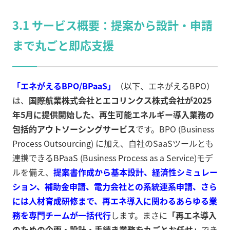
3.1 サービス概要：提案から設計・申請
まで丸ごと即応支援
「エネがえるBPO/BPaaS」
（以下、エネがえるBPO）
は、
国際航業株式会社とエコリンクス株式会社が2025
年5月に提供開始した、再生可能エネルギー導入業務の
包括的アウトソーシングサービス
です。BPO (Business
Process Outsourcing) に加え、自社のSaaSツールとも
連携できるBPaaS (Business Process as a Service)モデ
ルを備え、
提案書作成から基本設計、経済性シミュレー
ション、補助金申請、電力会社との系統連系申請、さら
には人材育成研修まで、再エネ導入に関わるあらゆる業
務を専門チームが一括代行
します。まさに
「再エネ導入
のための企画・設計・手続き業務を丸ごとお任せ」
でき