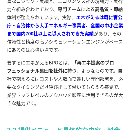
富なロジック・実績と、エコリンクス社の現場力・実行
力を組み合わせており、
専門チームによる高品質・即納
体制
が整えられています。実際、
エネがえるは既に官公
庁・自治体から大手エネルギー事業者、全国の中小企業
まで国内700社以上に導入されてきた実績
があり、その
信頼性と精度の高いシミュレーションエンジンがベース
にあるのは心強い点です。
要するにエネがえるBPOとは、
「再エネ提案のプロ
フェッショナル集団を社外に持つ」
ようなものです。自
社で抱えるにはコストや人数面で難しい専門部署を、必
要なタイミングだけ呼び出して働いてもらえる感覚で、
業界トップレベルのノウハウを即座に活用できるのが大
きな魅力です。
3.2 提供メニューと具体的な内容・料金