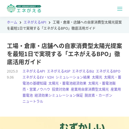
ホーム
エネがえるAPI
工場・倉庫・店舗への自家消費型太陽光提案
を最短1日で実現する「エネがえるBPO」徹底活用ガイド
工場・倉庫・店舗への自家消費型太陽光提案
を最短1日で実現する「エネがえるBPO」徹
底活用ガイド
2025.0
エネがえるAPI
,
エネがえるASP
,
エネがえるBiz
,
エネがえるBPO
,
9.06
エネがえるEV・V2H
,
シミュレーション結果
,
太陽光
,
太陽光・蓄
電池の基礎知識
,
太陽光・蓄電池経済効果
,
太陽光・蓄電池販
売・営業ノウハウ
,
投資対効果
,
産業用自家消費型太陽光
,
産業用
蓄電池
,
経済効果シミュレーション保証
,
脱炭素・カーボン
ニュートラル