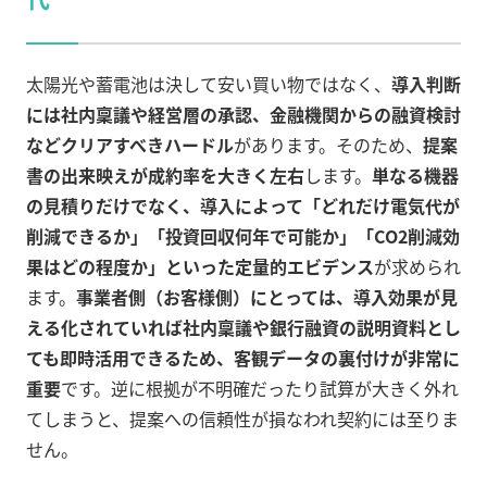
太陽光や蓄電池は決して安い買い物ではなく、
導入判断
には社内稟議や経営層の承認、金融機関からの融資検討
などクリアすべきハードル
があります。そのため、
提案
書の出来映えが成約率を大きく左右
します。
単なる機器
の見積りだけでなく、導入によって「どれだけ電気代が
削減できるか」「投資回収何年で可能か」「CO2削減効
果はどの程度か」といった定量的エビデンス
が求められ
ます。
事業者側（お客様側）にとっては、導入効果が見
える化されていれば社内稟議や銀行融資の説明資料とし
ても即時活用できるため、客観データの裏付けが非常に
重要
です
。逆に根拠が不明確だったり試算が大きく外れ
てしまうと、提案への信頼性が損なわれ契約には至りま
せん。