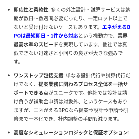
即応性と柔軟性
: 多くの外注設計・試算サービスは納
期が数日〜数週間必要だったり、一定ロット以上で
ないと受け付けないケースもあります。
エネがえるB
POは最短即日・1件から対応
という機動力で、
業界
最高水準のスピード
を実現しています。他社では真
似できない迅速さと小回りの良さが大きな強みで
す。
ワンストップ包括支援
: 単なる設計代行や試算代行だ
けでなく、
提案業務に関わるプロセス全体を一括サ
ポートできる
点がユニークです。他社では設計は請
け負うが補助金申請は対象外、というケースもあり
ますが、エネがえるBPOなら提案⇒設計⇒申請⇒研
修まで一本化でき、社内調整の手間も減ります。
高度なシミュレーションロジックと保証オプション
: