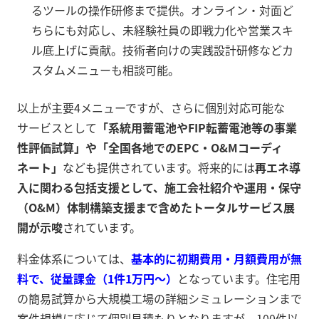
るツールの操作研修まで提供。オンライン・対面ど
ちらにも対応し、未経験社員の即戦力化や営業スキ
ル底上げに貢献。技術者向けの実践設計研修などカ
スタムメニューも相談可能。
以上が主要4メニューですが、さらに個別対応可能な
サービスとして
「系統用蓄電池やFIP転蓄電池等の事業
性評価試算」や「全国各地でのEPC・O&Mコーディ
ネート」
なども提供されています。将来的には
再エネ導
入に関わる包括支援として、施工会社紹介や運用・保守
（O&M）体制構築支援まで含めたトータルサービス展
開が示唆
されています。
料金体系については、
基本的に初期費用・月額費用が無
料で、従量課金（1件1万円～）
となっています。住宅用
の簡易試算から大規模工場の詳細シミュレーションまで
案件規模に応じて個別見積もりとなりますが、100件以