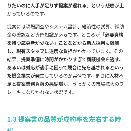
りたいのに人手が足りず提案が遅れる」という悲鳴
が上
がっているのです。
提案には現場調査やシステム設計、経済性の試算、補助
金の確認など専門知識が必要です。ところが
「必要資格
を持つ応募者が少ない」ことなどから新人採用も難航
し
、現有スタッフに過度な負担
がかかっています。その
結果、
提案準備に時間がかかりすぎて商談機会を逃す、
あるいは対応が後手に回って競合に先を越されるといっ
た機会損失が発生
しているのが実情です。まさに
人材不
足と提案業務負荷の悪循環
が、せっかくの市場拡大のブ
レーキになりかねない状況です。
1.3 提案書の品質が成約率を左右する時
代