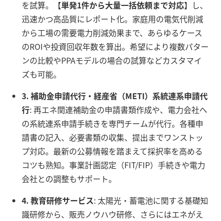
を試算。【
単発1件から大量一括依頼まで対応
】し、
迅速かつ高品質にレポート化。家庭用の電気代削減
から工場の需要電力削減効果まで、あらゆるケース
のROIや投資回収年数を算出。希望により複数パター
ンの比較やPPAモデルの場合の試算などカスタマイ
ズも可能。
3. 補助金申請代行・経産省（METI）系統連系申請代
行
: 再エネ関連補助金の申請書類作成や、電力会社へ
の系統連系申請手続きを専門チームが代行。各種申
請書の記入、必要書類の収集、提出までワンストッ
プ対応。最新の公募情報を踏まえて採択率を高める
コツも熟知。事業計画認定（FIT/FIP）手続きや電力
会社との調整もサポート。
4. 教育研修サービス
: 太陽光・蓄電池に関する基礎知
識研修から、販売ノウハウ研修、さらにはエネがえ