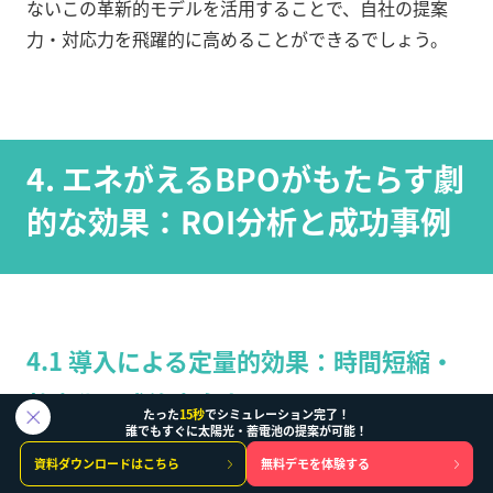
ないこの革新的モデルを活用することで、自社の提案
力・対応力を飛躍的に高めることができるでしょう。
4. エネがえるBPOがもたらす劇
的な効果：ROI分析と成功事例
4.1 導入による定量的効果：時間短縮・
効率化・成約率向上
たった
15秒
でシミュレーション完了！
誰でもすぐに太陽光・蓄電池の提案が可能！
資料ダウンロードはこちら
無料デモを体験する
エネがえるBPO
を活用することで得られる効果を、い