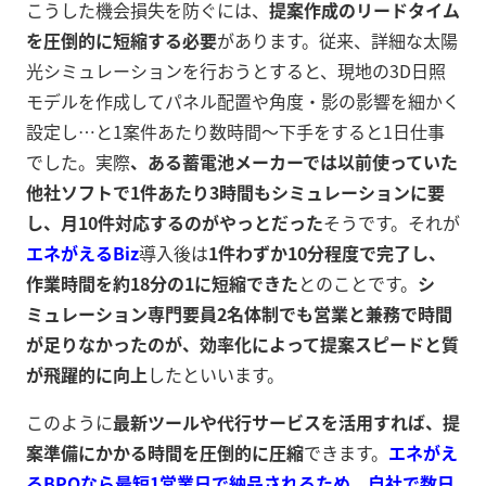
こうした機会損失を防ぐには、
提案作成のリードタイム
を圧倒的に短縮する必要
があります。従来、詳細な太陽
光シミュレーションを行おうとすると、現地の3D日照
モデルを作成してパネル配置や角度・影の影響を細かく
設定し…と1案件あたり数時間〜下手をすると1日仕事
でした。実際
、ある蓄電池メーカーでは以前使っていた
他社ソフトで1件あたり3時間もシミュレーションに要
し、月10件対応するのがやっとだった
そうです。それが
エネがえるBiz
導入後は
1件わずか10分程度で完了し、
作業時間を約18分の1に短縮できた
とのことです。
シ
ミュレーション専門要員2名体制でも営業と兼務で時間
が足りなかったのが、効率化によって提案スピードと質
が飛躍的に向上
したといいます
。
このように
最新ツールや代行サービスを活用すれば、提
案準備にかかる時間を圧倒的に圧縮
できます。
エネがえ
るBPOなら最短1営業日で納品されるため、自社で数日