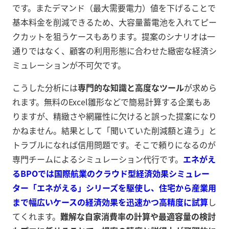
です。またデマンド（最大需要電力）値を下げることで
基本料金を削減できるため、大容量蓄電池を入れてピー
クカットを狙うケースもあります。提案のシナリオは一
通りではなく、顧客の利用形態に合わせた緻密な経済シ
ミュレーションが不可欠です。
こうした分析には
専門的な知識と高度なツール
が求めら
れます。無料のExcel雛形などで簡易計算する企業もあ
りますが、精緻さや網羅性に欠けると誤った提案になり
かねません。結果として「聞いていた削減額と違う」と
トラブルになれば信用問題です。そこで頼りになるのが
専門チームによるシミュレーション代行です。
エネがえ
るBPOでは国際航業のクラウド型経済効果シミュレー
ター「エネがえる」シリーズを駆使し、住宅から産業用
まで幅広いケースの経済効果を迅速かつ高精度に試算
し
てくれます。
難解な自家消費率の計算や最適容量の検討