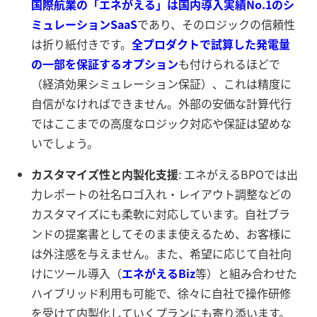
国際航業の「エネがえる」は国内導入実績No.1のシ
ミュレーションSaaS
であり、そのロジックの信頼性
は折り紙付きです。
全プロダクトで試算した発電量
の一部を保証するオプション
も付けられるほどで
（経済効果シミュレーション保証）、これは精度に
自信がなければできません。外部の安価な計算代行
ではここまでの高度なロジック対応や保証は望めな
いでしょう。
カスタマイズ性と内製化支援
: エネがえるBPOでは出
力レポートの社名ロゴ入れ・レイアウト調整などの
カスタマイズにも柔軟に対応しています
。自社ブラ
ンドの提案書としてそのまま使えるため、お客様に
は外注感を与えません。また、希望に応じて自社向
けにツール導入（
エネがえるBiz
等）と組み合わせた
ハイブリッド利用も可能で、徐々に自社で操作研修
を受けて内製化していくプランにも寄り添います。