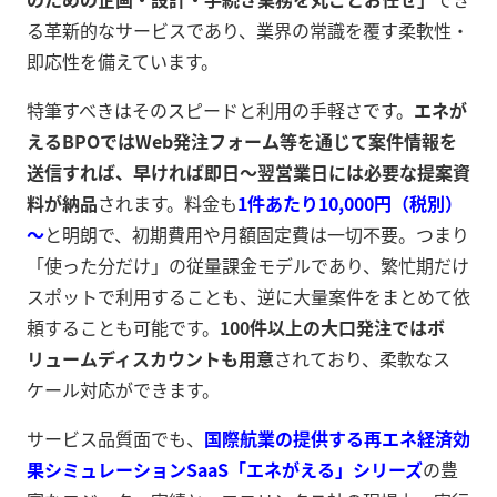
る革新的なサービスであり、業界の常識を覆す柔軟性・
即応性を備えています。
特筆すべきはそのスピードと利用の手軽さです。
エネが
えるBPOではWeb発注フォーム等を通じて案件情報を
送信すれば、早ければ即日～翌営業日には必要な提案資
料が納品
されます。料金も
1件あたり10,000円（税別）
～
と明朗で、初期費用や月額固定費は一切不要。つまり
「使った分だけ」の従量課金モデルであり、繁忙期だけ
スポットで利用することも、逆に大量案件をまとめて依
頼することも可能です。
100件以上の大口発注ではボ
リュームディスカウントも用意
されており、柔軟なス
ケール対応ができます。
サービス品質面でも、
国際航業の提供する再エネ経済効
果シミュレーションSaaS「エネがえる」シリーズ
の豊