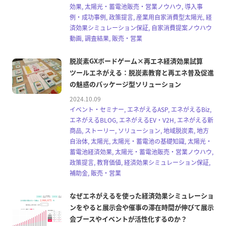
効果, 太陽光・蓄電池販売・営業ノウハウ, 導入事
例・成功事例, 政策提言, 産業用自家消費型太陽光, 経
済効果シミュレーション保証, 自家消費提案ノウハウ
動画, 調査結果, 販売・営業
脱炭素GXボードゲーム×再エネ経済効果試算
ツールエネがえる：脱炭素教育と再エネ普及促進
の魅惑のパッケージ型ソリューション
2024.10.09
イベント・セミナー, エネがえるASP, エネがえるBiz,
エネがえるBLOG, エネがえるEV・V2H, エネがえる新
商品, ストーリー, ソリューション, 地域脱炭素, 地方
自治体, 太陽光, 太陽光・蓄電池の基礎知識, 太陽光・
蓄電池経済効果, 太陽光・蓄電池販売・営業ノウハウ,
政策提言, 教育価値, 経済効果シミュレーション保証,
補助金, 販売・営業
なぜエネがえるを使った経済効果シミュレーショ
ンをやると展示会や催事の滞在時間が伸びて展示
会ブースやイベントが活性化するのか？