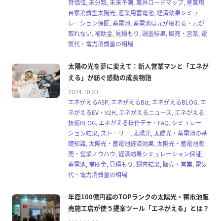
育価値, 未分類, 未来予測, 業界ロードマップ, 産業用
自家消費型太陽光, 産業用蓄電池, 経済効果シミュ
レーション保証, 蓄電池, 蓄電池は元が取れる・元が
取れない, 補助金, 見積もり, 調査結果, 販売・営業, 電
気代・電力消費量の相場
太陽の光を夢に変えて：新人営業マンと「エネが
える」が紡ぐ感動の成長物語
2024.10.23
エネがえるASP, エネがえるBiz, エネがえるBLOG, エ
ネがえるEV・V2H, エネがえるニュース, エネがえる
技術BLOG, エネがえる操作デモ・FAQ, シミュレー
ション結果, ストーリー, 太陽光, 太陽光・蓄電池の基
礎知識, 太陽光・蓄電池経済効果, 太陽光・蓄電池販
売・営業ノウハウ, 経済効果シミュレーション保証,
蓄電池, 補助金, 見積もり, 調査結果, 販売・営業, 電気
代・電力消費量の相場
年商100億円超のTOPランクの太陽光・蓄電池販
売施工店が使う提案ツール「エネがえる」とは？