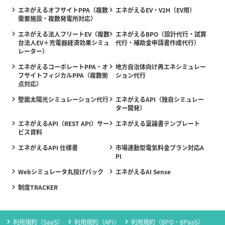
エネがえるオフサイトPPA（複数
エネがえるEV・V2H（EV用）
需要施設・複数発電所対応）
エネがえる法人フリートEV（複数
エネがえるBPO（設計代行・試算
台法人EV＋充電器経済効果シミュ
代行・補助金申請書作成代行）
レーター）
エネがえるコーポレートPPA・オ
地方自治体向け再エネシミュレー
フサイトフィジカルPPA（複数拠
ション代行
点対応）
壁面太陽光シミュレーション代行
エネがえるAPI（独自シミュレー
ター開発）
エネがえるAPI（REST API）サー
エネがえる稟議書テンプレート
ビス資料
エネがえるAPI 仕様書
市場連動型電気料金プラン対応A
PI
Webシミュレータ丸投げパック
エネがえるAI Sense
制度TRACKER
利用規約（SaaS）
利用規約（API）
利用規約（BPO・BPaaS）