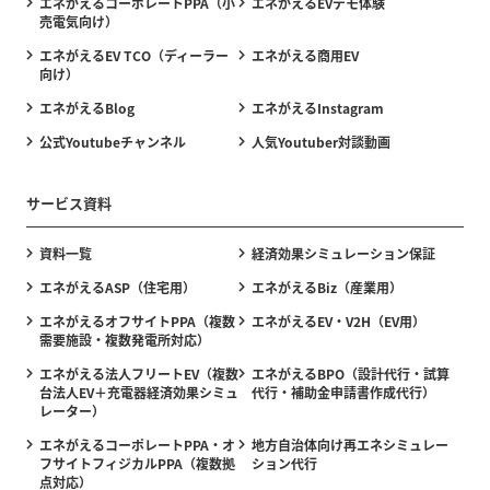
エネがえるコーポレートPPA（小
エネがえるEVデモ体験
売電気向け）
エネがえるEV TCO（ディーラー
エネがえる商用EV
向け）
エネがえるBlog
エネがえるInstagram
公式Youtubeチャンネル
人気Youtuber対談動画
サービス資料
資料一覧
経済効果シミュレーション保証
エネがえるASP（住宅用）
エネがえるBiz（産業用）
エネがえるオフサイトPPA（複数
エネがえるEV・V2H（EV用）
需要施設・複数発電所対応）
エネがえる法人フリートEV（複数
エネがえるBPO（設計代行・試算
台法人EV＋充電器経済効果シミュ
代行・補助金申請書作成代行）
レーター）
エネがえるコーポレートPPA・オ
地方自治体向け再エネシミュレー
フサイトフィジカルPPA（複数拠
ション代行
点対応）