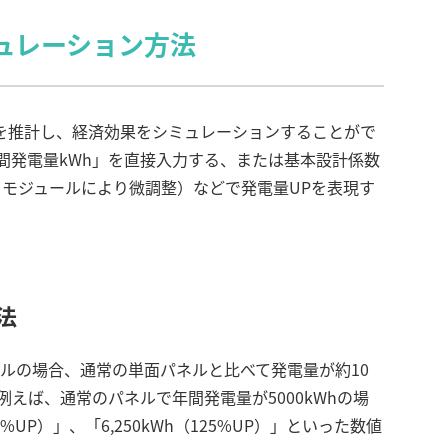
ュレーション方法
を推計し、経済効果をシミュレーションすることがで
年間発電量kWh」を直接入力する、または基本設計係数
（製品・モジュールにより微調整）などで発電量UPを表現す
法
ネルの場合、通常の単面パネルと比べて発電量が約10
例えば、通常のパネルで年間発電量が5000kWhの場
7%UP）」、「6,250kWh（125%UP）」といった数値